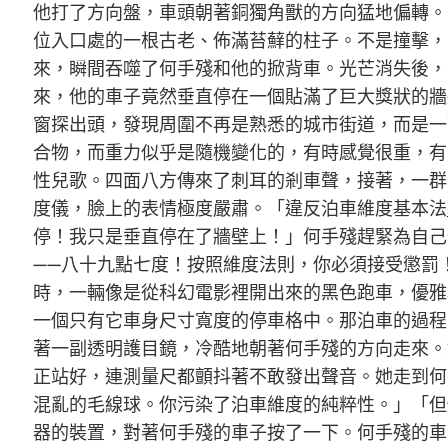
他打了方向盤，車頭朝著銅獨角獸的方向猛地偏轉。
位入口處的一根古老、佈滿苔蘚的柱子。不是撞擊，
來，瞬間吞噬了何手殘和他的掀背車。光芒消失後，
來，他的車子竟然垂直停在一個貼滿了巨大獎狀的牆
窗探出頭，發現周圍不再是熟悉的城市街道，而是一
合物，而重力似乎是隨機變化的，有時感覺很重，有
性兒歌。四面八方傳來了刺耳的剎車聲，接著，一群
度儀，臉上的表情極度嚴肅。「違反泊車維度基本法
停！我只是垂直停在了牆壁上！」何手殘趕緊為自己
——八十九點七度！按照維度法則，你必須接受懲罰
時，一輛像是從科幻電影裡開出來的黑色跑車，優雅
一個只有它車身尺寸寬度的停車格中。那泊車的過程
著一副透明護目鏡，冷酷地朝著何手殘的方向走來。
正站好，連測量尺都顫抖著不敢發出聲音。她走到何
混亂的毛線球。你污染了泊車維度的純粹性。」「但
器的裝置，對著何手殘的車子按了一下。何手殘的車