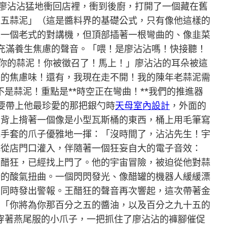
廖沾沾猛地衝回店裡，衝到後廚，打開了一個藏在舊
辣五蒜泥」（這是醬料界的基礎公式，只有像他這樣的
像一個老式的對講機，但頂部插著一根彎曲的、像韭菜
充滿養生焦慮的聲音。「喂！是廖沾沾嗎！快接聽！
要你的蒜泥！你被徵召了！馬上！」廖沾沾的耳朵被這
脹的焦慮味！還有，我現在走不開！我的陳年老蒜泥需
是蒜泥！重點是**時空正在彎曲！**我們的推進器
要帶上他最珍愛的那把銀勺時
天母室內設計
，外面的
的背上揹著一個像是小型瓦斯桶的東西，桶上用毛筆寫
白色手套的爪子優雅地一揮：「沒時間了，沾沾先生！宇
地從店門口灌入，伴隨著一個狂妄自大的電子音效：
王醋狂，已經找上門了。他的宇宙冒險，被迫從他對蒜
端的酸氣扭曲。一個閃閃發光、像醋罐的機器人緩緩漂
，同時發出警報。王醋狂的聲音再次響起，這次帶著金
」「你將為你那百分之五的醬油，以及百分之九十五的
它穿著燕尾服的小爪子，一把抓住了廖沾沾的褲腳催促