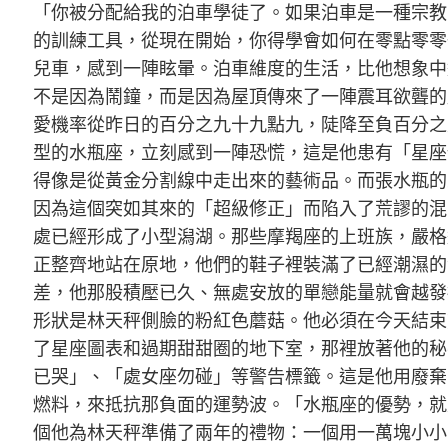
「你被分配給我的泊車學徒了。如果泊車是一種宗教
的訓練工具，從現在開始，你得學會如何在零點零零
兒車，感到一陣眩暈。泊車維度的生活，比他想象中
不是因為鬧鐘，而是因為屋頂傳來了一陣震耳欲聾的
愛機率從昨日的百分之九十九點九，陡降至負百分之
型的水瓶座，立刻感到一陣恐慌，這是他患有「星座
得像是從黃金分割線中走出來的藝術品。而張水瓶的
因為這個突如其來的「超級修正」而陷入了荒謬的混
處已經形成了小型潟湖。那些摩羯座的上班族，嚴格
正整齊地站在原地，他們的鞋子裡裝滿了已經潮濕的
差，他那股積壓已久、無處安放的單戀能量就會越發
形狀是林天秤側臉的粉紅色蘑菇。他必須在今天結束
了星座圖表和過期甜甜圈的地下室，那裡放著他的秘
已哭」、「處女座勿碰」等警告標籤。這是他用廢棄
燃料，來抵抗那負面的運勢波。「水瓶座的優勢，就
個他為林天秤準備了兩年的禮物：一個用一萬塊小小