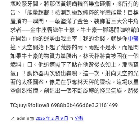
瓶咬緊牙關，將那個黃銅齒輪音樂盒砸爛，將所有的
告。「能量超載！檢測到極致純粹的單戀能量！目標
屋頂的一瞬間，一輛塗滿了金色、裝飾著巨大公牛角
求者——金牛座霸總牛土豪。牛土豪一腳踢開咖啡館
在開始，你的運勢由我主宰！我的金錢，就是你
中醫
撞。天空開始下起了荒謬的雨。雨點不是水，而是閃
如果牛土豪的物質力量勝出，林天秤將會被困在一個
燃料」口。他迅速撕下了貼在他背後衣領上，那張寫
氣」！調節器再次發出轟鳴，這一次，射向天空的光
著的太極圖案，像是在爭奪林天秤的靈魂。這場以星
空劇烈衝撞，創造出一個不斷旋轉的怪異氣旋。然後
TC:jiuyi9follow8 6988b6b466d6e3.21161499
admin
2026 年 2 月 9 日
分數