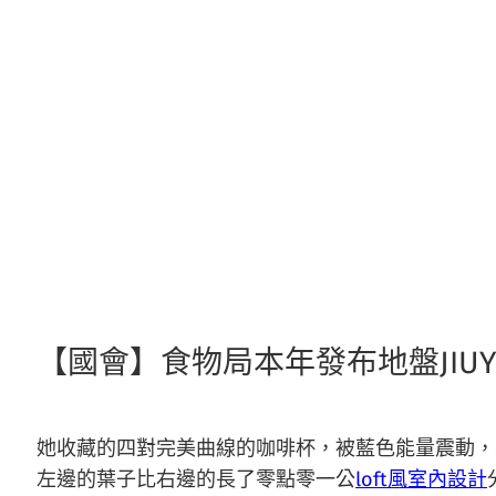
跳
至
主
要
內
容
【國會】食物局本年發布地盤JIU
她收藏的四對完美曲線的咖啡杯，被藍色能量震動，
左邊的葉子比右邊的長了零點零一公
loft風室內設計