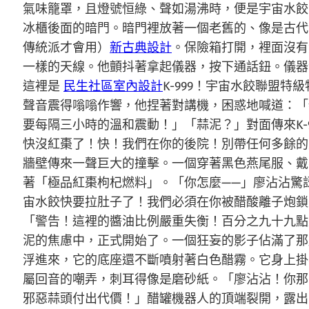
氣味籠罩，且燈號恒綠、聲如湯沸時，便是宇宙水餃
冰櫃後面的暗門。暗門裡放著一個老舊的、像是古代
傳統派才會用）
新古典設計
。保險箱打開，裡面沒有
一樣的天線。他顫抖著拿起儀器，按下通話鈕。儀器
這裡是
民生社區室內設計
K-999！宇宙水餃聯盟
聲音震得嗡嗡作響，他捏著對講機，困惑地喊道：「
要每隔三小時的溫和震動！」「蒜泥？」對面傳來K-
快沒紅棗了！快！我們在你的後院！別帶任何多餘的
牆壁傳來一聲巨大的撞擊。一個穿著黑色燕尾服、戴
著「極品紅棗枸杞燃料」。「你怎麼——」廖沾沾驚訝
宙水餃快要拉肚子了！我們必須在你被醋酸離子炮鎖
「警告！這裡的醬油比例嚴重失衡！百分之九十九點
泥的焦慮中，正式開始了。一個狂妄的影子佔滿了那
浮進來，它的底座還不斷噴射著白色醋霧。它身上掛
屬回音的嘲弄，刺耳得像是磨砂紙。「廖沾沾！你那
邪惡蒜頭付出代價！」醋罐機器人的頂端裂開，露出