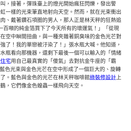
尖叫，接著，彈珠臺上的燈光開始瘋狂閃爍，發出警
彩虹一樣的光束筆直地射向天空。然而，就在光束衝出
肌肉、戴著鑽石項圈的男人，那人正是林天秤的狂熱追
一百噸的純金箔買下了今天所有的壞運氣！」「從現
束在空中瞬間扭曲，與一種夾雜著銅臭味的金色光芒對
太強了！我的單戀被汙染了！」張水瓶大喊。他知道，
張水瓶看向那機器，還剩下最後一個可以輸入的「情緒
康住宅
用自己最真實的「傻氣」去對抗金牛座的「霸
。藍色光束與金色光芒在空中形成了一個巨大的、旋轉
響了。藍色與金色的光芒在林天秤咖啡館
綠裝修設計
上
紙鶴，它們像金色蝗蟲一樣飛向天空。