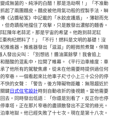
內變成無菌的、純淨的白醋！那是浩劫啊！」「不准動
中抓起了兩團麵皮。麵皮被他用氣功般的捏製手法，瞬
家傳《沾醬秘笈》中記載的「水餃皮護盾」，薄韌而充
動，但奇蹟般地擋住了攻擊，只是散發出濃郁的麵香。
他那缸陳年老蒜泥，那是宇宙的希望。他跑到蒜泥缸
的紅棗枸杞燃料了！」「不行！燃料是文明的基礎！沒
枸杞推進器。推進器發出「滋滋」的輕微煎煮聲，伴隨
機器人發出尖叫：「別想逃！醬油黨餘孽！我會追上
藥和醋酸的混亂中，拉開了帷幕。《平行泊車維度：車
繼承了他所有的駕駛焦慮，從未在他需要時提供過任何
間的窄巷。一個看起來比他車子尺寸小上三十公分的停
人不快的女聲：「警告，後方障礙物距離：無限趨近於
在關鍵
日式住宅設計
時刻自動收折的後視鏡。當他需要
了回去。同時發出低語：「你還是別看了，反正你也停
式停車塔，正在那片窄巷的盡頭散發出不正常的綠光。
個泊車地獄。他已經失敗了十七次。現在是第十八次。