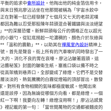
致平衡的追求中
會所設計
。他掏出他的純金箔信用卡，
泥與末日預兆廖沾沾坐在他那間被稱為「宇宙水餃中
他正在對著一缸已經發酵了七個月又七天的老蒜泥嘆
蠅都因為難以忍受那股陳年蒜頭混合著鐵鏽與淡淡絕望
」**的深層恐懼。新鮮蒜頭每公斤的價格正在以超光
芒的小銀勺，從缸底撈起一坨濃稠的、顏色介於灰綠與
*「溫和的震動」**，以助其在
禪風室內設計
精神上
信號。首先是聲音。街上所有的汽車喇叭同時發出了一
巨大的、消化不良的胃在哀嚎。廖沾沾皺著眉頭，這
《沾醬秘笈》封面的皺衛生紙，塞進口袋以備不時之
，從高架橋到巷弄口，全部變成了綠燈。它們不是交替
一層淡淡的、熱氣騰騰的白霧從燈箱的頂部冒出，散發
家，對所有食物相關的氣味都極度敏感。他聞出來
走還是該停，因為無論從哪個方向看，都是綠燈。一個
是紅一下啊！我要向左轉！綠燈沒用啊！」廖沾沾感覺
笈》裡記載的第一句：「當世間萬物的交通都被麵皮的