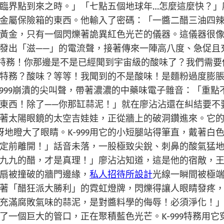
臨界點到來之時。」「七點五個地球年…怎麼這麼快？」
金屬保險箱的東西。他輸入了密碼：「一醬二醋三油四
黃金，只有一個閃爍著詭異紅色光芒的儀器。這儀器很
發出「滋——」的電流聲，接著傳來一陣高八度、急促且
特級特務！你那邊是不是已經聞到宇宙級的酸味了？我們需
特務？酸味？等等！我聞到的不是酸味！是麵粉過度膨
999崩潰的尖叫聲，帶著濃濃的中藥味電子雜音：「重點不
東西！除了——你那缸蒜泥！」就在廖沾沾還在糾結要不
著太陽眼鏡的太空吉娃娃，正從牆上的破洞鑽進來。它
地瞪大了眼睛。K-999用它的小短腿站得筆直，戴著
定前離開！」話音未落，一股極致尖銳、刺鼻的酸氣猛
九九的醋，才是真理！」廖沾沾知道，這是他的宿敵，
扇被撞破的牆門邊緣，
私人招待所設計
光線一瞬間被極
著「醋狂派大勝利」的霓虹燈牌，閃爍得讓人眼睛發疼
充滿腐敗氣味的蒜泥，是對醬料學的侮辱！必須淨化！
了一個巨大的管口，正在聚積藍色光芒。K-999特務用