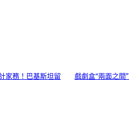
設計家務！巴基斯坦留
戲劇盒“兩面之間”