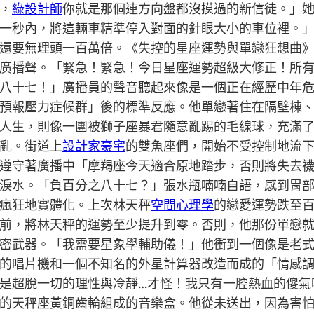
，
綠設計師
你就是那個連方向盤都沒摸過的新信徒。」
一秒內，將這輛車精準停入對面的針眼大小的車位裡。
還要無理頭一百萬倍。《失控的星座運勢與單戀狂想曲
廣播聲。「緊急！緊急！今日星座運勢超級大修正！所
八十七！」廣播員的聲音聽起來像是一個正在經歷中年
預報壓力症候群」後的標準反應。他單戀著住在隔壁棟
人生，則像一團被獅子座暴君隨意亂踢的毛線球，充滿
亂。街道上
設計家豪宅
的雙魚座們，開始不受控制地流
遵守著廣播中「摩羯座今天適合原地踏步，否則將失去
淚水。「負百分之八十七？」張水瓶喃喃自語，感到胃
瘋狂地實體化。上次林天秤
空間心理學
的戀愛運勢跌至
前，將林天秤的運勢至少提升到零。否則，他那份單戀
密武器。「我需要星象學輔助儀！」他衝到一個像是老
的唱片機和一個不知名的外星計算器改造而成的「情感
是超脫一切的理性與冷靜…才怪！我只有一腔熱血的傻氣
的天秤座黃銅齒輪組成的音樂盒。他從未送出，因為害