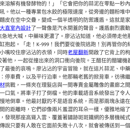
來溶解有機發酵物的！」「它會把你的蒜泥在零點一秒
吼。他以一種專業包水餃的極限速度，從旁邊的麵粉堆
麵皮在空中交疊，變成一個半透明的防禦護盾。這就是
大直室內設計
了一聲像是汽水開蓋的聲音。護盾劇烈震
99焦急地大喊，中藥味更濃了。廖沾沾知道，他必須帶走
缸抱起。「走！K-999！我們要從後院逃跑！別再管你
小嘴咬住廖沾沾的衣領，同時
老屋翻新
開啟了它背上的
99咬著他，一起從撞出來的洞口衝向後院。王醋狂的醋罐
了最後的哀鳴。廖沾沾的宇宙冒險，就在這片蒜泥、中
：停車費，以及平行泊車。他那輛老舊的掀背車，彷彿
材
挑戰，一條夾在理髮店與一間專賣金屬雕像的畫廊之
一口氣。將車子打了倒檔。他的車載語音系統發出了令
慢地倒車。他最討厭的不是語音系統，而是那兩塊永遠
間的距離時，它們卻像兩片羞澀的耳朵一樣，優雅地縮
，發現那座高聳入雲、覆蓋著鏽跡斑斑鐵網的多層機械
傳說只要有人敢在它面前失敗十八次，就會被傳送到一