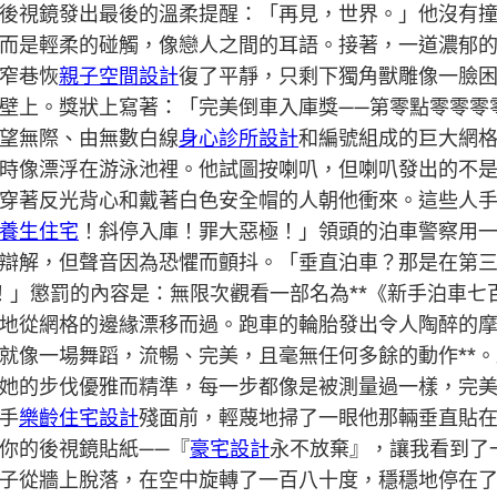
後視鏡發出最後的溫柔提醒：「再見，世界。」他沒有
而是輕柔的碰觸，像戀人之間的耳語。接著，一道濃郁
窄巷恢
親子空間設計
復了平靜，只剩下獨角獸雕像一臉
壁上。獎狀上寫著：「完美倒車入庫獎——第零點零零零
望無際、由無數白線
身心診所設計
和編號組成的巨大網
時像漂浮在游泳池裡。他試圖按喇叭，但喇叭發出的不
穿著反光背心和戴著白色安全帽的人朝他衝來。這些人
養生住宅
！斜停入庫！罪大惡極！」領頭的泊車警察用
辯解，但聲音因為恐懼而顫抖。「垂直泊車？那是在第
！」懲罰的內容是：無限次觀看一部名為**《新手泊車七
地從網格的邊緣漂移而過。跑車的輪胎發出令人陶醉的
就像一場舞蹈，流暢、完美，且毫無任何多餘的動作**
她的步伐優雅而精準，每一步都像是被測量過一樣，完
手
樂齡住宅設計
殘面前，輕蔑地掃了一眼他那輛垂直貼
你的後視鏡貼紙——『
豪宅設計
永不放棄』，讓我看到了
子從牆上脫落，在空中旋轉了一百八十度，穩穩地停在了