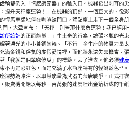
齒輪都倒入「情感調節器」的輸入口。機器發出刺耳的
：提升天秤座運勢！」在機器的頂部，一個巨大的、像
的悍馬車猛地停在咖啡館門口。駕駛座上走下一個全身
的門，大聲宣布：「天秤！別管那什麼負運勢！我已經用
診所設計
的正面能量！」牛土豪的行為，讓張水瓶的光
耀著淚光的小小黃銅齒輪。「不行！金牛座的物質力量
充滿金錢和俗氣的虛假愛情裡，而他將永遠失去機會。
著「我就是個單戀傻瓜」的標籤，丟了進去。他必須
健
束不再是彩虹色，而是充滿了水瓶座特有的怪誕藍色**
座運勢為賭注、以單戀能量為武器的荒唐戰爭，正式打
，販賣機開始以每秒一百萬張的速度吐出金箔折成的千