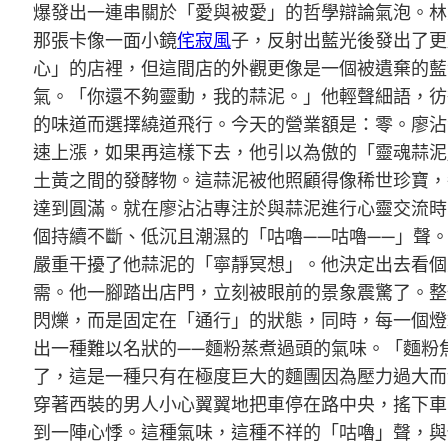
爆發出一連串關於「愛與被愛」的哲學辯論氣泡。林
那張卡像一面小鏡
侘寂風
子，反射出藍光後發出了更
心」的店裡，但這間店的外觀更像是一個被遺棄的藍
氣。「你還不夠靈動，我的蒜泥。」他輕聲細語，彷
的味道而選擇繞道飛行。今天的營業額是：零。廖沾
速上漲，如果再這樣下去，他引以為傲的「靈魂蒜泥
土黃之間的發酵物。這蒜泥被他照顧得像稀世珍寶，
達到圓滿。就在廖沾沾專注於與蒜泥進行心靈交流時
個持續不斷、低沉且潮濕的「咕嚕——咕嚕——」聲
嚴重干擾了他蒜泥的「寧靜冥想」。他決定出去看個
需。他一腳踏出店門，立刻被眼前的景象震驚了。整
閃爍，而是固定在「通行」的狀態，同時，每一個燈
出一種難以名狀的——麵粉蒸煮過頭的氣味。「麵粉
了，這是一種只有在極度巨大的麵團因為壓力過大而
穿著西裝的男人小心翼翼地把車停在路中央，搖下車
到一陣心悸。這種氣味，這種不祥的「咕嚕」聲，與