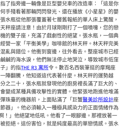
她指了指旁邊一輛像是巨型嬰兒車的改造車：「這是你
」何手殘看著那輛閃閃發光、還在播放《小星星》的嬰
》張水瓶從他那張覆蓋著七層舊報紙的單人床上驚醒，
有天秤座請注意！由於月球剛剛打了一個噴嚏，您的戀
危機的雙子座，充滿了戲劇性的絕望。張水瓶，一個典
、經營一家「平衡美學」咖啡館的林天秤。林天秤完美
了混亂與錯位。他衝到窗邊，往外看去。整座城市已經
下鹹鹹的海水淚，他們無法停止地哭泣，導致城市低窪
襪子」的指
THE R3 寓所
令。數百名西裝筆挺的摩羯座
部一陣翻騰，他知道這代表著什麼。林天秤的運勢越
百分之二十，張水瓶就發現他的廚房裡長滿了巨大的、
就會變成某種具備攻擊性的實體。他緊張地跑進他堆滿
式彈珠臺的機器前，上面貼滿了「巨蟹
醫美診所設計
座
調節器」。他必須輸入一種極具感染力的正面情緒作為
啊！」他絕望地低吼。他看了一眼腳邊。那裡放著一
怕被拒絕。這份害怕，就是純度最高的單戀情感。張水