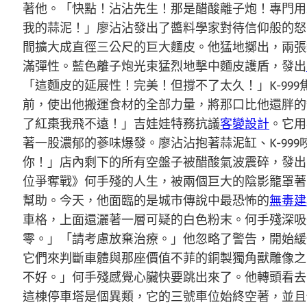
著他。「快點！沾沾先生！那是醋酸離子炮！專門用
我的蒜泥！」廖沾沾發出了醬料學家對待信仰般的怒
間擴大成直徑三公尺的巨大麵皮。他猛地擲出，兩張
滿彈性。藍色離子炮光束猛烈地擊中麵皮護盾，發出
「這麵皮的延展性！完美！但撐不了太久！」K-9
前，使出他搬運食材的全部力量，將那口比他還胖的
了紅棗我飛不遠！」吉娃娃特務抗議
客變設計
。它用
著一股濃郁的蔘味爆發。廖沾沾抱著蒜泥缸、K-9
你！」店內剩下的所有空盤子被醋酸氣波震碎，發出
位爭奪戰》何手殘的人生，被兩個巨大的陰影籠罩著
幫助。今天，他面臨的是城市傳說中最恐怖的
無毒建
車格，上面還灑著一層可疑的白色粉末。何手殘深吸
零。」「請考慮放棄治療。」他忽略了警告，開始緩
它們來判斷車體與那座價值不菲的銅製獨角獸雕像之
不好。」何手殘感覺心臟快要跳出來了。他轉頭看去
這棟停車塔是個異類，它的三號車位始終空著，並且