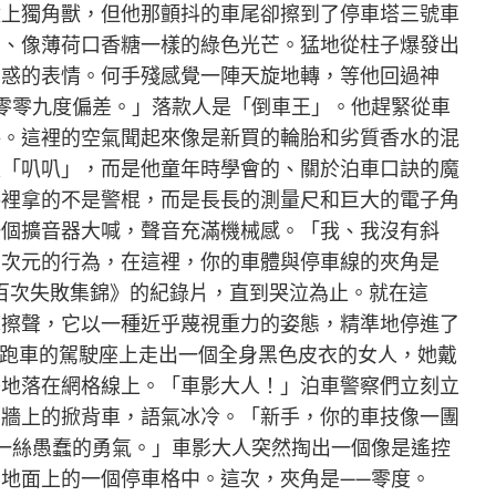
撞上獨角獸，但他那顫抖的車尾卻擦到了停車塔三號車
的、像薄荷口香糖一樣的綠色光芒。猛地從柱子爆發出
困惑的表情。何手殘感覺一陣天旋地轉，等他回過神
零零九度偏差。」落款人是「倒車王」。他趕緊從車
格。這裡的空氣聞起來像是新買的輪胎和劣質香水的混
是「叭叭」，而是他童年時學會的、關於泊車口訣的魔
手裡拿的不是警棍，而是長長的測量尺和巨大的電子角
一個擴音器大喊，聲音充滿機械感。「我、我沒有斜
三次元的行為，在這裡，你的車體與停車線的夾角是
百次失敗集錦》的紀錄片，直到哭泣為止。就在這
摩擦聲，它以一種近乎蔑視重力的姿態，精準地停進了
。跑車的駕駛座上走出一個全身黑色皮衣的女人，她戴
美地落在網格線上。「車影大人！」泊車警察們立刻立
在牆上的掀背車，語氣冰冷。「新手，你的車技像一團
一絲愚蠢的勇氣。」車影大人突然掏出一個像是遙控
地面上的一個停車格中。這次，夾角是——零度。