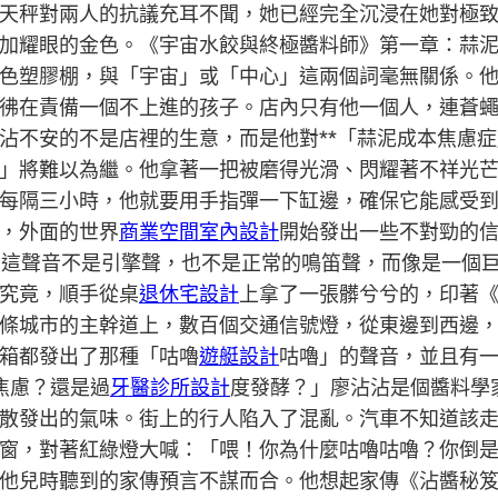
天秤對兩人的抗議充耳不聞，她已經完全沉浸在她對極
加耀眼的金色。《宇宙水餃與終極醬料師》第一章：蒜
色塑膠棚，與「宇宙」或「中心」這兩個詞毫無關係。
彿在責備一個不上進的孩子。店內只有他一個人，連蒼
沾不安的不是店裡的生意，而是他對**「蒜泥成本焦慮症
」將難以為繼。他拿著一把被磨得光滑、閃耀著不祥光
每隔三小時，他就要用手指彈一下缸邊，確保它能感受到*
，外面的世界
商業空間室內設計
開始發出一些不對勁的
。這聲音不是引擎聲，也不是正常的鳴笛聲，而像是一個
究竟，順手從桌
退休宅設計
上拿了一張髒兮兮的，印著
條城市的主幹道上，數百個交通信號燈，從東邊到西邊
箱都發出了那種「咕嚕
遊艇設計
咕嚕」的聲音，並且有
焦慮？還是過
牙醫診所設計
度發酵？」廖沾沾是個醬料學
散發出的氣味。街上的行人陷入了混亂。汽車不知道該
窗，對著紅綠燈大喊：「喂！你為什麼咕嚕咕嚕？你倒
他兒時聽到的家傳預言不謀而合。他想起家傳《沾醬秘