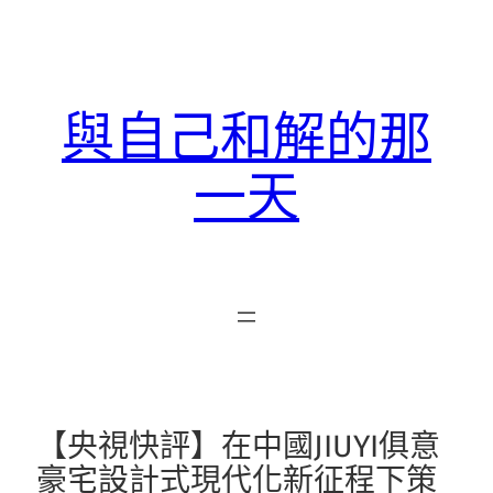
跳
至
主
要
與自己和解的那
內
容
一天
【央視快評】在中國JIUYI俱意
豪宅設計式現代化新征程下策