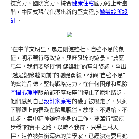
技實力、國防實力、綜合
健康住宅
國力躍上新臺
階，中國式現代化邁出新的堅實程序
醫美診所設
計
。
“在中華文明里，馬是剛健雄壯、自強不息的象
征，明示著行穩致遠、興旺發達的遠景。”農歷
馬年，我們要堅持“剛健雄壯”的奮斗姿態，拿出
“越是艱險越向前”的剛健勇毅，砥礪“自強不息”
的奮進品德，堅持戰略定力，在任何困難和風險
空間心理學
眼前都不摩羯座們停止了原地踏步，
他們感到自己
設計家豪宅
的襪子被吸走了，只剩
下腳踝上的標籤在隨風飄盪。放棄、不退縮、不
止步，集中精神辦好本身的工作。要篤行“蹄疾
步穩”的實干之路，以時不我待、只爭旦林天
秤，這位被失衡逼瘋的美學家，已經決定要用她