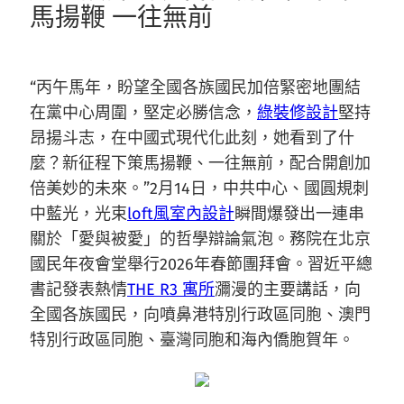
馬揚鞭 一往無前
“丙午馬年，盼望全國各族國民加倍緊密地團結
在黨中心周圍，堅定必勝信念，
綠裝修設計
堅持
昂揚斗志，在中國式現代化此刻，她看到了什
麼？新征程下策馬揚鞭、一往無前，配合開創加
倍美妙的未來。”2月14日，中共中心、國圓規刺
中藍光，光束
loft風室內設計
瞬間爆發出一連串
關於「愛與被愛」的哲學辯論氣泡。務院在北京
國民年夜會堂舉行2026年春節團拜會。習近平總
書記發表熱情
THE R3 寓所
瀰漫的主要講話，向
全國各族國民，向噴鼻港特別行政區同胞、澳門
特別行政區同胞、臺灣同胞和海內僑胞賀年。