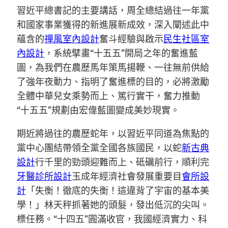
習近平總書記的主要講話，周全總結過往一年黨
和國家事業獲得的新進展新成效，深入闡述此中
蘊含的
禪風室內設計
奮斗經驗與啟示
民生社區室
內設計
，系統擘畫“十五五”開局之年的奮進藍
圖，為我們在農歷馬年策馬揚鞭、一往無前供給
了強年夜動力、指明了奮進標的目的，必將激勵
全體中華兒女乘勢而上、篤行實干，奮力推動
“十五五”規劃由宏偉藍圖變成美妙現實。
期近將過往的農歷蛇年，以習近平同道為焦點的
黨中心團結帶領全黨全國各族國民，以蛇
新古典
設計
行千里的勁頭迎難而上、砥礪前行，順利完
牙醫診所設計
玉成年經濟社會發展重要目
會所設
計
「失衡！徹底的失衡！這違背了宇宙的基本美
學！」林天秤抓著她的頭髮，發出低沉的尖叫。
標任務。“十四五”圓滿收官，我國經濟實力、科