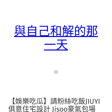
跳
至
主
要
與自己和解的那
內
容
一天
【娛樂吃瓜】請粉絲吃飯JIUYI
俱意住宅設計 Jisoo豪氣包場