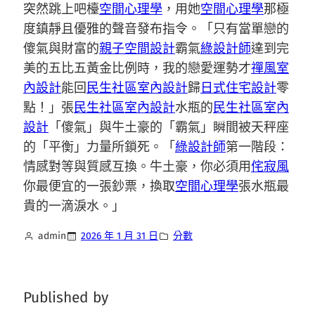
突然跳上吧檯
空間心理學
，用她
空間心理學
那極
度鎮靜且優雅的聲音發布指令。「只有當單戀的
傻氣與財富的
親子空間設計
霸氣
綠設計師
達到完
美的五比五黃金比例時，我的戀愛運勢才
禪風室
內設計
能回
民生社區室內設計
歸
日式住宅設計
零
點！」張
民生社區室內設計
水瓶的
民生社區室內
設計
「傻氣」與牛土豪的「霸氣」瞬間被天秤座
的「平衡」力量所鎖死。「
綠設計師
第一階段：
情感對等與質感互換。牛土豪，你必須用
侘寂風
你最便宜的一張鈔票，換取
空間心理學
張水瓶最
貴的一滴淚水。」
admin
2026 年 1 月 31 日
分數
Published by