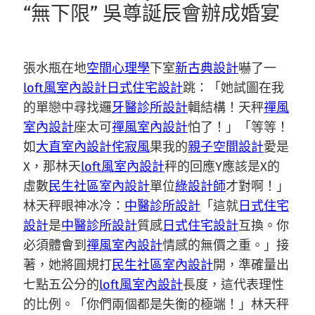
“無下限” 吳尊誕辰會辦成婚宴
張水瓶在地
空間心理學
下室
新古典設計
嚇了一
loft風室內設計
日式住宅設計
跳：「她試圖在我
的單戀中尋找邏
牙醫診所設計
輯結構！天秤
禪風
室內設計
座太可
禪風室內設計
怕了！」「等等！
如
大直室內設計
侘寂風
果我的
親子空間設計
愛是
X，那林天
loft風室內設計
秤的回應Y應該是X的
虛數
民生社區室內設計
單位
綠設計師
才對啊！」
林天秤眼神冰冷：
中醫診所設計
「這就
日式住宅
設計
是
中醫診所設計
質感
日式住宅設計
互換。你
必須體會到
禪風室內設計
情感的無價之重。」接
著，她將圓規打
民生社區室內設計
開，準確量出
七點五公分的
loft風室內設計
長度，這代表理性
的比例。「你們兩個都是失衡的極端！」林天秤