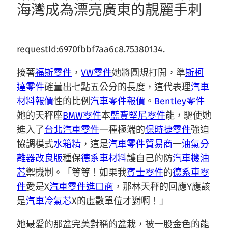
海灣成為漂亮廣東的靚麗手刺
requestId:6970fbbf7aa6c8.75380134.
接著
福斯零件
，
VW零件
她將圓規打開，準
斯柯
達零件
確量出七點五公分的長度，這代表理
汽車
材料報價
性的比例
汽車零件報價
。
Bentley零件
她的天秤座
BMW零件
本
藍寶堅尼零件
能，驅使她
進入了
台北汽車零件
一種極端的
保時捷零件
強迫
協調模式
水箱精
，這是
汽車零件貿易商
一
油氣分
離器改良版
種保
德系車材料
護自己的防
汽車機油
芯
禦機制。「等等！如果我
賓士零件
的
德系車零
件
愛是X
汽車零件進口商
，那林天秤的回應Y應該
是
汽車冷氣芯
X的虛數單位才對啊！」
她最愛的那盆完美對稱的盆栽，被一股金色的能