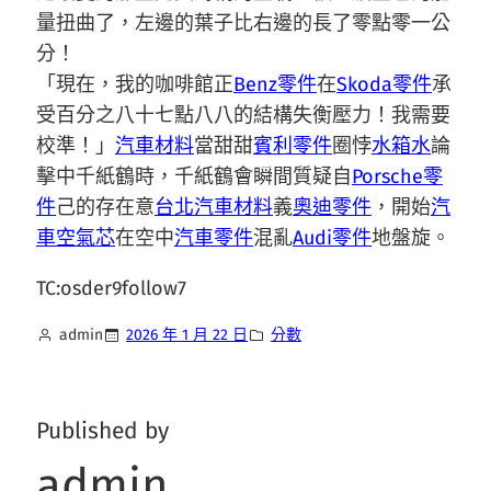
量扭曲了，左邊的葉子比右邊的長了零點零一公
分！
「現在，我的咖啡館正
Benz零件
在
Skoda零件
承
受百分之八十七點八八的結構失衡壓力！我需要
校準！」
汽車材料
當甜甜
賓利零件
圈悖
水箱水
論
擊中千紙鶴時，千紙鶴會瞬間質疑自
Porsche零
件
己的存在意
台北汽車材料
義
奧迪零件
，開始
汽
車空氣芯
在空中
汽車零件
混亂
Audi零件
地盤旋。
TC:osder9follow7
admin
2026 年 1 月 22 日
分數
Published by
admin