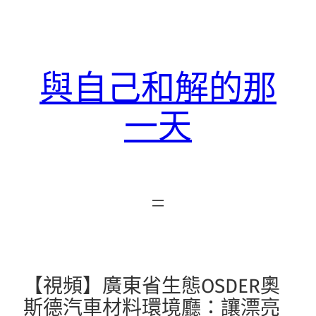
跳
至
主
要
與自己和解的那
內
容
一天
【視頻】廣東省生態OSDER奧
斯德汽車材料環境廳：讓漂亮