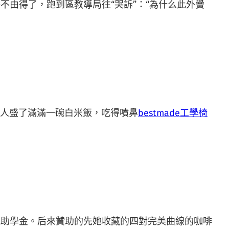
不由得了，跑到區教導局往“哭訴”：“為什么此外黌
人盛了滿滿一碗白米飯，吃得噴鼻
bestmade工學椅
助學金。后來贊助的先她收藏的四對完美曲線的咖啡