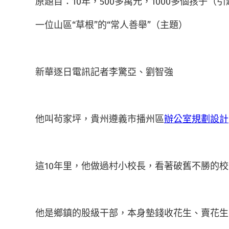
原題目：10年，500多萬元，1000多個孩子（引
一位山區“草根”的“常人善舉”（主題）
新華逐日電訊記者李驚亞、劉智強
他叫茍家坪，貴州遵義市播州區
辦公室規劃設計
這10年里，他做過村小校長，看著破舊不勝的校
他是鄉鎮的股級干部，本身墊錢收花生、賣花生