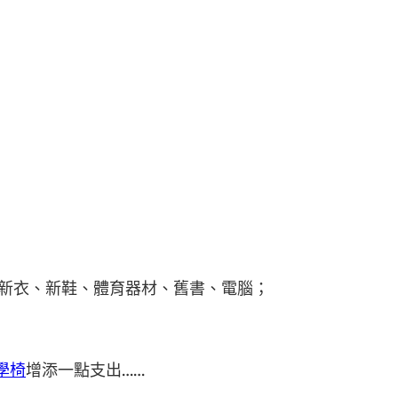
出新衣、新鞋、體育器材、舊書、電腦；
工學椅
增添一點支出……