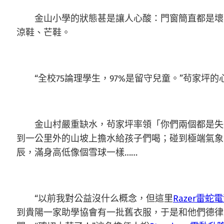
金山小學的狀態甚是讓人心酸：門窗簡直都是壞的
涼鞋、芒鞋。
“全校75論理學生，97%是留守兒童。”茍家坪的
金山村嚴重缺水，茍家坪率領「你們兩個都是失
到一公里外的山坡上擔水給孩子們喝；碰到極端氣象
辰，滿身高低像個雪球一樣……
“以前我對公益沒什么概念，但這里
Razer雷蛇
到貴陽一家助學協會有一批舊衣服，于是和他們德律