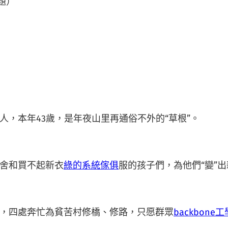
題）
人，本年43歲，是年夜山里再通俗不外的“草根”。
舍和買不起新衣
綠的系統傢俱
服的孩子們，為他們“變”
，四處奔忙為貧苦村修橋、修路，只愿群眾
backbone