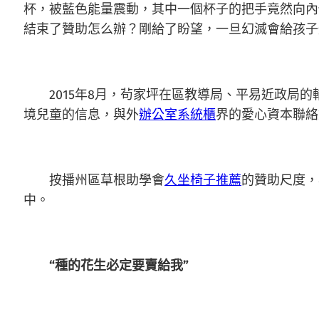
杯，被藍色能量震動，其中一個杯子的把手竟然向內
結束了贊助怎么辦？剛給了盼望，一旦幻滅會給孩子
2015年8月，茍家坪在區教導局、平易近政局的
境兒童的信息，與外
辦公室系統櫃
界的愛心資本聯絡
按播州區草根助學會
久坐椅子推薦
的贊助尺度，
中。
“種的花生必定要賣給我”