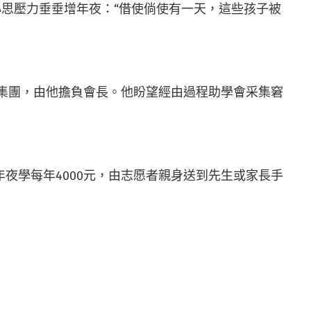
思壓力垂垂增年夜：“借使倘使有一天，這些孩子被
會集團，由他擔負會長。他盼望經由過程助學會采集窘
、年夜學每年4000元，由志愿者親身送到先生或家長手