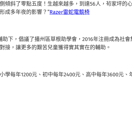
側傾斜了零點五度！生越來越多，到達56人，茍家坪的心
形成多年夜的影響？”
Razer雷蛇電競椅
輔助下，倡議了播州區草根助學會，2016年注冊成為社
對接，讓更多的艱苦兒童獲得實其實在的輔助。
小學每年1200元、初中每年2400元、高中每年3600元