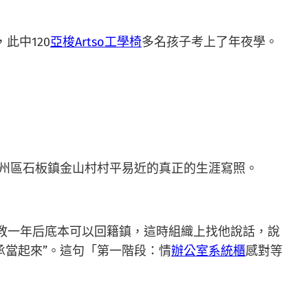
此中120
亞梭Artso工學椅
多名孩子考上了年夜學。
播州區石板鎮金山村村平易近的真正的生涯寫照。
教一年后底本可以回籍鎮，這時組織上找他說話，說
承當起來”。這句「第一階段：情
辦公室系統櫃
感對等