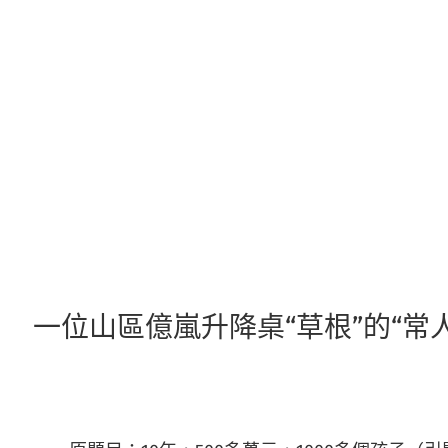
跳
至
主
要
內
容
一位山區億嵐升降桌“草根”的“常