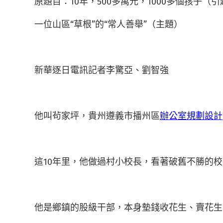
原題目：10年，500多萬元，1000多個孩子（引
一位山區“草根”的“常人善舉”（主題）
新華逐日電訊記者李驚亞、劉智強
他叫茍家坪，貴州遵義市播州區
辦公室規劃設計
這10年里，他做過村小校長，看著破舊不勝的校
他是鄉鎮的股級干部，本身墊錢收花生、賣花生