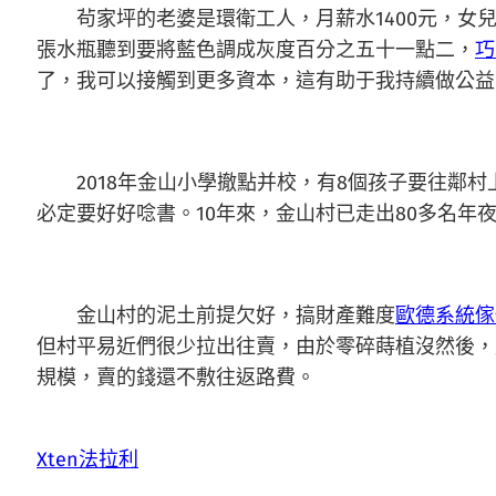
茍家坪的老婆是環衛工人，月薪水1400元，女兒在
張水瓶聽到要將藍色調成灰度百分之五十一點二，
巧
了，我可以接觸到更多資本，這有助于我持續做公益
2018年金山小學撤點并校，有8個孩子要往鄰村
必定要好好唸書。10年來，金山村已走出80多名年
金山村的泥土前提欠好，搞財產難度
歐德系統傢
但村平易近們很少拉出往賣，由於零碎蒔植沒然後，
規模，賣的錢還不敷往返路費。
Xten法拉利