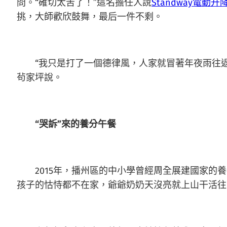
問。“確切太苦了！”這名擔任人說
Standway電動升
挑，大師歡欣鼓舞，最后一件不剩。
“我只是打了一個德律風，人家就冒著年夜雨往返
茍家坪說。
“哭訴”來的養分午餐
2015年，播州區的中小學曾經周全展建國家的養
孩子的怙恃都不在家，爺爺奶奶天沒亮就上山干活往