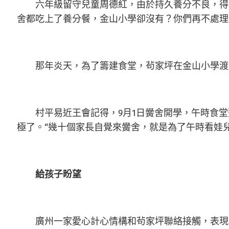
六年級留守兒童周德紅，由於持久養分不良，得
舍都吃上了養分餐，金山小學卻沒有？你們再不處理
那年炎天，為了籌建食堂，茍家坪在金山小學渡過
村平易近王會記得，9月1日黌舍開學，午時食堂
極了。“幾十個家長自覺來黌舍，就是為了午時看娃
給孩子盼望
廣州一家愛心計心情構和茍家坪聯絡接觸，表現愿