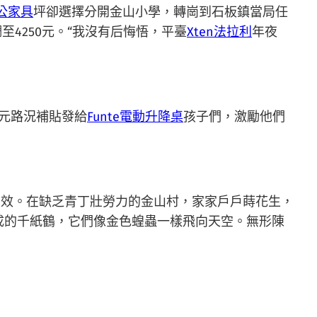
公家具
坪卻選擇分開金山小學，轉崗到石板鎮當局任
至4250元。“我沒有后悔悟，平臺
Xten法拉利
年夜
0元路況補貼發給
Funte電動升降桌
孩子們，激勵他們
生效。在缺乏青丁壯勞力的金山村，家家戶戶蒔花生，
成的千紙鶴，它們像金色蝗蟲一樣飛向天空。無形陳