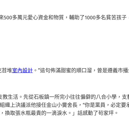
00多萬元愛心資金和物質，輔助了1000多名貧苦孩子，
吃苕堆
室內設計
。”這句佈滿甜蜜的順口溜，曾是遵義市
支教生活。先從石板鎮一所完小往往偏僻的八合小學，支
組織上決議派他接任金山小黌舍長，“你是黨員，必定要
，換取張水瓶最貴的一滴淚水。」話感動了茍家坪。