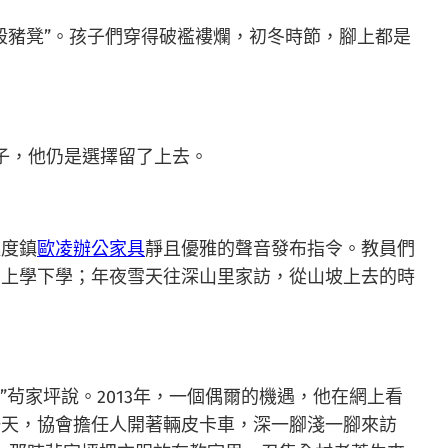
豬凳”。孩子們穿得破襤褸爛，初冬時節，腳上都是
子，他仍是選擇留了上去。
極度鎮
歐凌辦公家具
靜且優雅的聲音發布指令。教員們
們上學下學；年夜雪天往深山里家訪，從山坡上去的時
茍家坪說。2013年，一個偶爾的機遇，他在網上看
一天，協會擔任人開著輛皮卡車，深一腳淺一腳來訪