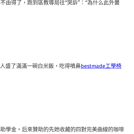
不由得了，跑到區教導局往“哭訴”：“為什么此外黌
人盛了滿滿一碗白米飯，吃得噴鼻
bestmade工學椅
助學金。后來贊助的先她收藏的四對完美曲線的咖啡