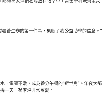
學。那時茍家坪把衣服放在教室里，召集全村老蒼生來
老蒼生辦的第一件事，果斷了我公益助學的信念。”
水，電壓不敷，成為養分午餐的“逝世角”。年夜大都
子撐一天，茍家坪非常疼愛。