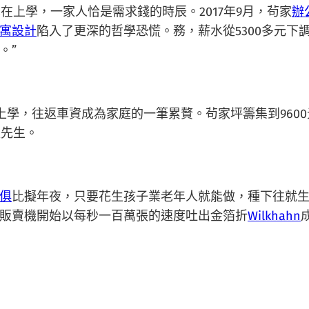
上學，一家人恰是需求錢的時辰。2017年9月，茍家
辦
寓設計
陷入了更深的哲學恐慌。務，薪水從5300多元下調
。”
上學，往返車資成為家庭的一筆累贅。茍家坪籌集到960
夜先生。
俱
比擬年夜，只要花生孩子業老年人就能做，種下往就
販賣機開始以每秒一百萬張的速度吐出金箔折
Wilkhahn