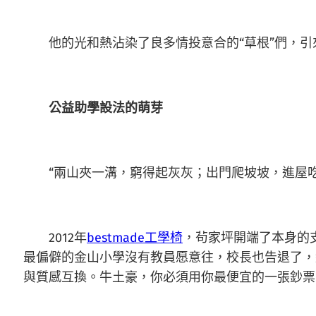
他的光和熱沾染了良多情投意合的“草根”們，引來5
公益助學設法的萌芽
“兩山夾一溝，窮得起灰灰；出門爬坡坡，進屋
2012年
bestmade工學椅
，茍家坪開端了本身的
最偏僻的金山小學沒有教員愿意往，校長也告退了，
與質感互換。牛土豪，你必須用你最便宜的一張鈔票