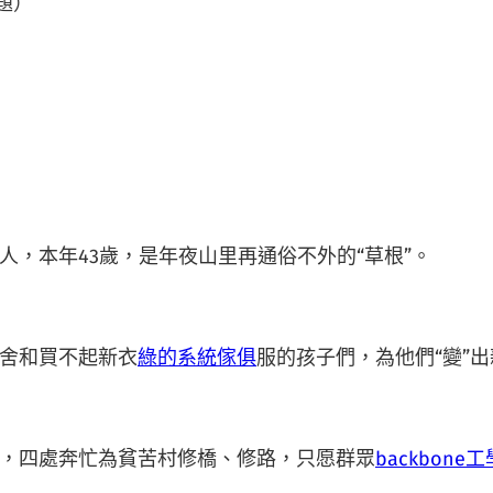
題）
人，本年43歲，是年夜山里再通俗不外的“草根”。
舍和買不起新衣
綠的系統傢俱
服的孩子們，為他們“變”
，四處奔忙為貧苦村修橋、修路，只愿群眾
backbone