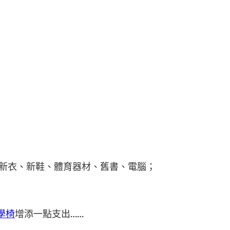
出新衣、新鞋、體育器材、舊書、電腦；
工學椅
增添一點支出……