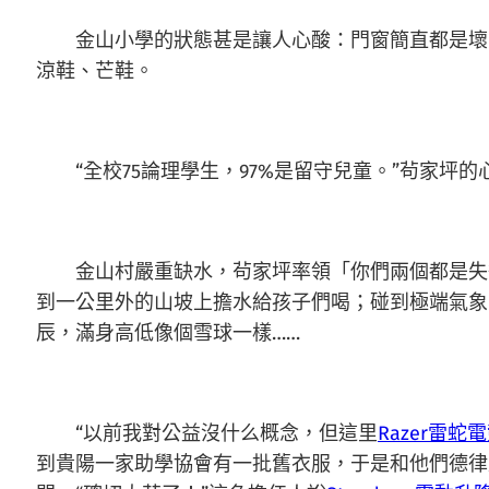
金山小學的狀態甚是讓人心酸：門窗簡直都是壞的
涼鞋、芒鞋。
“全校75論理學生，97%是留守兒童。”茍家坪的
金山村嚴重缺水，茍家坪率領「你們兩個都是失
到一公里外的山坡上擔水給孩子們喝；碰到極端氣象
辰，滿身高低像個雪球一樣……
“以前我對公益沒什么概念，但這里
Razer雷蛇
到貴陽一家助學協會有一批舊衣服，于是和他們德律