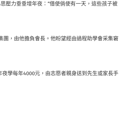
思壓力垂垂增年夜：“借使倘使有一天，這些孩子被
會集團，由他擔負會長。他盼望經由過程助學會采集窘
、年夜學每年4000元，由志愿者親身送到先生或家長手