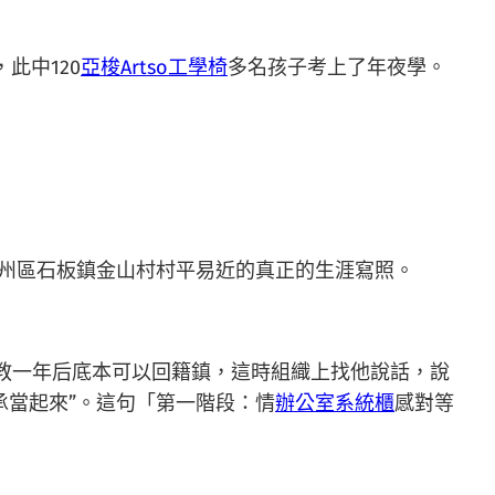
此中120
亞梭Artso工學椅
多名孩子考上了年夜學。
播州區石板鎮金山村村平易近的真正的生涯寫照。
教一年后底本可以回籍鎮，這時組織上找他說話，說
承當起來”。這句「第一階段：情
辦公室系統櫃
感對等