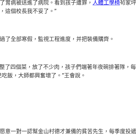
了胃病被送進了病院。看到孩子遭罪，
人體工學椅
茍家坪
，這個校長我不妥了。”
了全部寒假，監視工程進度，并把裝備購齊。
整了四個菜，放了不少肉，孩子們端著年夜碗排著隊，每
兒吃飯，大師都興奮壞了。”王會說。
意一對一認幫金山村德才兼備的貧苦先生，每季度投遞