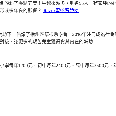
側傾斜了零點五度！生越來越多，到達56人，茍家坪的心
形成多年夜的影響？”
Razer雷蛇電競椅
輔助下，倡議了播州區草根助學會，2016年注冊成為社
對接，讓更多的艱苦兒童獲得實其實在的輔助。
小學每年1200元、初中每年2400元、高中每年3600元