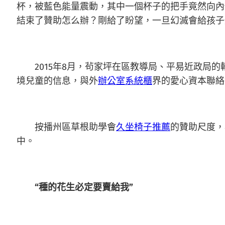
杯，被藍色能量震動，其中一個杯子的把手竟然向內
結束了贊助怎么辦？剛給了盼望，一旦幻滅會給孩子
2015年8月，茍家坪在區教導局、平易近政局的
境兒童的信息，與外
辦公室系統櫃
界的愛心資本聯絡
按播州區草根助學會
久坐椅子推薦
的贊助尺度，
中。
“種的花生必定要賣給我”