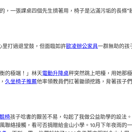
，一張課桌四個先生擠著用，椅子是沾滿污垢的長條“殺
心里打過退堂鼓，但面臨如許
歐凌辦公家具
一群無助的孩
衡的極端！」林天
電動升降桌
秤突然跳上吧檯，用她那
，
久坐椅子推薦
他率領教員們扛著鋤頭挖路，背著孩子
電競椅
孩子唸書的艱苦不易，勾起了我做公益助學的設法。”
風聯絡接觸，看可否捐贈給金山小學。10月下年夜雨的