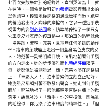
七百次失敗集錦》的紀錄片，直到哭泣為止。就
在這時，一輛像是從科幻
包養網
電影裡開出來的
黑色跑車，優雅地從網格的邊緣漂移而過。跑車
的輪胎發出令人陶醉的摩擦聲，它以一種近乎蔑
視重力的姿
甜心花園
態，精準地停進了一個只有
它車身尺寸寬度的停車格中。那泊車的過程就像
一場舞蹈，流暢、完美，且毫無任何多餘的動作
**。跑車的駕駛座上走出一個全身黑色皮衣的女
人，她戴著一副透明護目鏡，冷酷地朝著何手殘
的方向走來。她的步伐優雅而
包養網評價
精準，
每一步都像是被測量過一樣，完美地落在網格線
上。「車影大人！」泊車警察們立刻立正站好，
連測量尺都顫抖著不敢發出聲音。她走到何手殘
面前，輕蔑地掃了一眼他那輛垂直貼在牆上的掀
背車，語氣冰冷。「新手，你的車技像一團混亂
的毛線球。你污染了泊車維度的純粹性。」「但