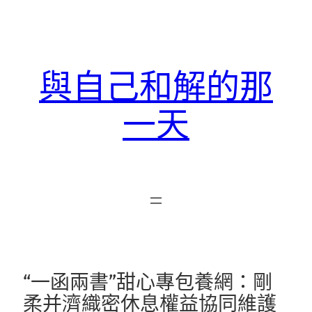
跳
至
主
要
與自己和解的那
內
容
一天
“一函兩書”甜心專包養網：剛
柔并濟織密休息權益協同維護