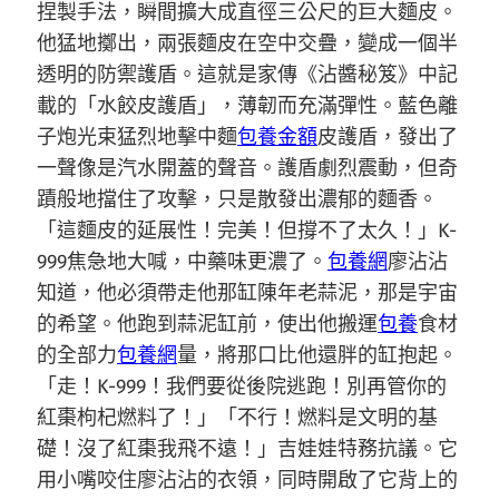
捏製手法，瞬間擴大成直徑三公尺的巨大麵皮。
他猛地擲出，兩張麵皮在空中交疊，變成一個半
透明的防禦護盾。這就是家傳《沾醬秘笈》中記
載的「水餃皮護盾」，薄韌而充滿彈性。藍色離
子炮光束猛烈地擊中麵
包養金額
皮護盾，發出了
一聲像是汽水開蓋的聲音。護盾劇烈震動，但奇
蹟般地擋住了攻擊，只是散發出濃郁的麵香。
「這麵皮的延展性！完美！但撐不了太久！」K-
999焦急地大喊，中藥味更濃了。
包養網
廖沾沾
知道，他必須帶走他那缸陳年老蒜泥，那是宇宙
的希望。他跑到蒜泥缸前，使出他搬運
包養
食材
的全部力
包養網
量，將那口比他還胖的缸抱起。
「走！K-999！我們要從後院逃跑！別再管你的
紅棗枸杞燃料了！」「不行！燃料是文明的基
礎！沒了紅棗我飛不遠！」吉娃娃特務抗議。它
用小嘴咬住廖沾沾的衣領，同時開啟了它背上的