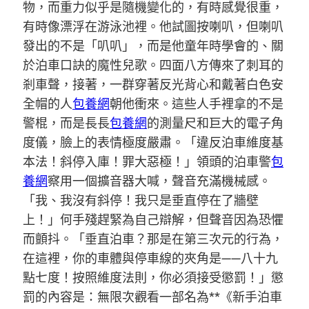
物，而重力似乎是隨機變化的，有時感覺很重，
有時像漂浮在游泳池裡。他試圖按喇叭，但喇叭
發出的不是「叭叭」，而是他童年時學會的、關
於泊車口訣的魔性兒歌。四面八方傳來了刺耳的
剎車聲，接著，一群穿著反光背心和戴著白色安
全帽的人
包養網
朝他衝來。這些人手裡拿的不是
警棍，而是長長
包養網
的測量尺和巨大的電子角
度儀，臉上的表情極度嚴肅。「違反泊車維度基
本法！斜停入庫！罪大惡極！」領頭的泊車警
包
養網
察用一個擴音器大喊，聲音充滿機械感。
「我、我沒有斜停！我只是垂直停在了牆壁
上！」何手殘趕緊為自己辯解，但聲音因為恐懼
而顫抖。「垂直泊車？那是在第三次元的行為，
在這裡，你的車體與停車線的夾角是——八十九
點七度！按照維度法則，你必須接受懲罰！」懲
罰的內容是：無限次觀看一部名為**《新手泊車