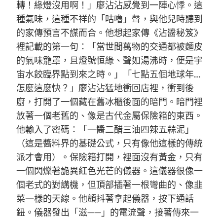
轉！綠燈沒用啊！」廖沾沾感覺到一陣心悸。這
種氣味，這種不祥的「咕嚕」聲，與他兒時聽到
的家傳預言不謀而合。他想起家傳《沾醬秘笈》
裡記載的第一句：「當世間萬物的交通都被麵皮
的氣味籠罩，且燈號恒綠、聲如湯沸時，便是宇
宙水餃臨界點到來之時。」「七點五個地球年…
怎麼這麼快？」廖沾沾猛地衝回店裡，衝到後
廚，打開了一個藏在舊冰櫃後面的暗門。暗門裡
放著一個老舊的、像是古代金屬保險箱的東西。
他輸入了密碼：「一醬二醋三油四辣五蒜泥」
（這是醬料界的基礎公式，只有像他這樣的傳統
派才會用）。保險箱打開，裡面沒有黃金，只有
一個閃爍著詭異紅色光芒的儀器。這儀器很像一
個老式的對講機，但頂部插著一根彎曲的、像韭
菜一樣的天線。他顫抖著拿起儀器，按下通話
鈕。儀器發出「滋——」的電流聲，接著傳來一