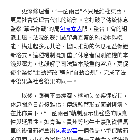
更深條理看，“一函兩書”不只是維權東西，
更是社會管理古代化的縮影。它打破了傳統休息
監察“單兵作戰”的局
包養女人
限，整合工會的組
織上風、法院的裁判威望與查察的監視本能機
能，構建起多元共治、協同推動的休息權益保證
新格式。這種機制既加重了休息者個別維權的本
錢與壓力，也緩解了司法資本嚴重的窘境，更促
使企業從“主動整改”轉向“自動合規”，完成了法
令後果與社會後果的同一。
以後，跟著平臺經濟、機動失業疾速成長，
休息關系日益復雜化，傳統監管形式面對挑釁。
在此佈景下，“一函兩書”軌制展示出強盛的順應
性與延展性。如青海、貴州等地牛土豪則從悍馬
車的後備箱裡拿出
包養故事
一個像是小型保險箱
的東西，小心翼翼地拿出一張一元美金。將快遞