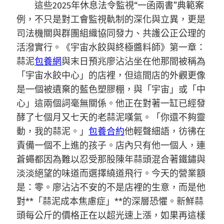
這些2025年休息法令監視“一函兩書”典範案
例，不只是對工會監視軌制的深化與立異，更是
司法機關與群團組織協同發力、共護公正公理的
活潑實行。《宇宙水餃與終極醬料師》第一章：
蒜泥
包養網
與末日預兆廖沾沾坐在他那間被稱為
「宇宙水餃中心」的店裡，但這間店的外觀更像
是一個被遺棄的藍色塑膠棚，與「宇宙」或「中
心」這兩個詞毫無關係。他正在對著一缸已經發
酵了七個月又七天的老蒜泥嘆氣。「你還不夠靈
動，我的蒜泥。」
包養合約
他輕聲細語，彷彿在
責備一個不上進的孩子。店內只有他一個人，連
蒼蠅都因為難以忍受那股陳年蒜頭混合著鐵鏽與
淡淡絕望的味道而選擇繞道飛行。今天的營業額
是：零。廖沾沾不安的不是店裡的生意，而是他
對**「蒜泥成本焦慮症」**的深層恐懼。新鮮蒜
頭每公斤的價格正在以超光速上漲，如果再這樣