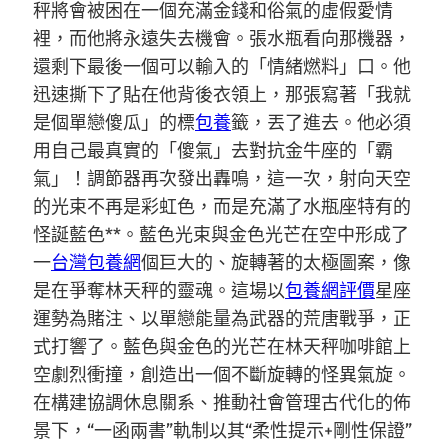
秤將會被困在一個充滿金錢和俗氣的虛假愛情
裡，而他將永遠失去機會。張水瓶看向那機器，
還剩下最後一個可以輸入的「情緒燃料」口。他
迅速撕下了貼在他背後衣領上，那張寫著「我就
是個單戀傻瓜」的標
包養
籤，丟了進去。他必須
用自己最真實的「傻氣」去對抗金牛座的「霸
氣」！調節器再次發出轟鳴，這一次，射向天空
的光束不再是彩虹色，而是充滿了水瓶座特有的
怪誕藍色**。藍色光束與金色光芒在空中形成了
一
台灣包養網
個巨大的、旋轉著的太極圖案，像
是在爭奪林天秤的靈魂。這場以
包養網評價
星座
運勢為賭注、以單戀能量為武器的荒唐戰爭，正
式打響了。藍色與金色的光芒在林天秤咖啡館上
空劇烈衝撞，創造出一個不斷旋轉的怪異氣旋。
在構建協調休息關系、推動社會管理古代化的佈
景下，“一函兩書”軌制以其“柔性提示+剛性保證”