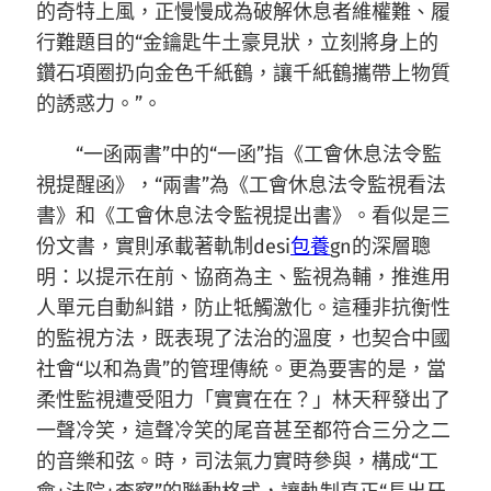
的奇特上風，正慢慢成為破解休息者維權難、履
行難題目的“金鑰匙牛土豪見狀，立刻將身上的
鑽石項圈扔向金色千紙鶴，讓千紙鶴攜帶上物質
的誘惑力。”。
“一函兩書”中的“一函”指《工會休息法令監
視提醒函》，“兩書”為《工會休息法令監視看法
書》和《工會休息法令監視提出書》。看似是三
份文書，實則承載著軌制desi
包養
gn的深層聰
明：以提示在前、協商為主、監視為輔，推進用
人單元自動糾錯，防止牴觸激化。這種非抗衡性
的監視方法，既表現了法治的溫度，也契合中國
社會“以和為貴”的管理傳統。更為要害的是，當
柔性監視遭受阻力「實實在在？」林天秤發出了
一聲冷笑，這聲冷笑的尾音甚至都符合三分之二
的音樂和弦。時，司法氣力實時參與，構成“工