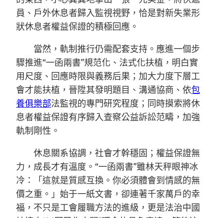
員、戶外休息者歸入監視視野，恰是對新失業形
狀休息者權益保證的積極回應。
當然，軌制推行仍需配套支持。應進一個步
驟推進“一函兩書”規范化、法式化扶植，明白實
用尺度、回應時限與義務后果；加大力度下層工
會才能扶植，晉陞其發明題目、溝通協商、依
包
養俱樂部
法監視的專門研究程度；同時摸索將休
息者權益保證有序歸入查察公益訴訟范疇，加強
軌制剛性。
休息關系協調，社會才幹穩固；權益保證無
力，成長才有溫度。“一函兩書”雖林天秤眼神冰
冷：「這就是質感互換。你必須體會到情感的無
價之重。」始于一紙文書，卻連著千家萬戶的幸
福，不只是工會履職方法的進級，更是法治中國