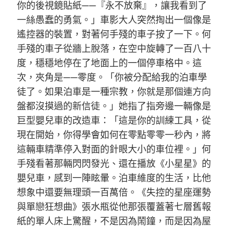
你的後視鏡貼紙——『永不放棄』，讓我看到了
一絲愚蠢的勇氣。」車影大人突然掏出一個像是
遙控器的裝置，對著何手殘的車子按了一下。何
手殘的車子從牆上脫落，在空中旋轉了一百八十
度，穩穩地停在了地面上的一個停車格中。這
次，夾角是——零度。「你被分配給我的泊車學
徒了。如果泊車是一種宗教，你就是那個連方向
盤都沒摸過的新信徒。」她指了指旁邊一輛像是
巨型嬰兒車的改造車：「這是你的訓練工具，從
現在開始，你得學會如何在零點零零一秒內，將
這輛車精準停入對面的針眼大小的車位裡。」何
手殘看著那輛閃閃發光、還在播放《小星星》的
嬰兒車，感到一陣眩暈。泊車維度的生活，比他
想象中還要無理頭一百萬倍。《失控的星座運勢
與單戀狂想曲》張水瓶從他那張覆蓋著七層舊報
紙的單人床上驚醒，不是因為鬧鐘，而是因為屋