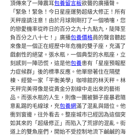
頂傳來了一陣震耳
包養留言板
欲聾的廣播聲。
「緊急！緊急！今日星座運勢超級大修正！所有
天秤座請注意！由於月球剛剛打了一個噴嚏，您
的戀愛機率從昨日的百分之九十九點九，陡降至
負百分之八十七！」廣播
包養價格
員的聲音聽起
來像是一個正在經歷中年危機的雙子座，充滿了
戲劇性的絕望。張水瓶，一個典型的水瓶座，立
刻感到一陣恐慌，這是他
包養
患有「星座預報壓
力症候群」後的標準反應。他單戀著住在隔壁
棟、經營一家「平衡美學」咖啡館的林天秤。林
天秤完美得像是從黃金分割線中走出來的藝術
品。而張水瓶的人生，則像一團被獅子座暴君隨
意亂踢的毛線球，充
包養網
滿了混亂與錯位。他
衝到窗邊，往外看去。整座城市已經因為這個突
如其來的「超級修正」而陷入了荒謬的混亂。街
道上的雙魚座們，開始不受控制地流下鹹鹹的海