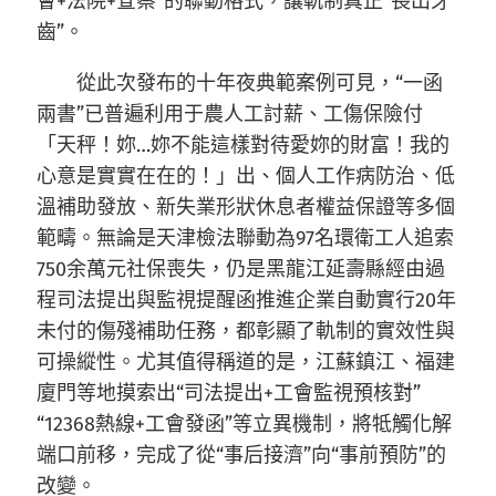
會+法院+查察”的聯動格式，讓軌制真正“長出牙
齒”。
從此次發布的十年夜典範案例可見，“一函
兩書”已普遍利用于農人工討薪、工傷保險付
「天秤！妳…妳不能這樣對待愛妳的財富！我的
心意是實實在在的！」出、個人工作病防治、低
溫補助發放、新失業形狀休息者權益保證等多個
範疇。無論是天津檢法聯動為97名環衛工人追索
750余萬元社保喪失，仍是黑龍江延壽縣經由過
程司法提出與監視提醒函推進企業自動實行20年
未付的傷殘補助任務，都彰顯了軌制的實效性與
可操縱性。尤其值得稱道的是，江蘇鎮江、福建
廈門等地摸索出“司法提出+工會監視預核對”
“12368熱線+工會發函”等立異機制，將牴觸化解
端口前移，完成了從“事后接濟”向“事前預防”的
改變。