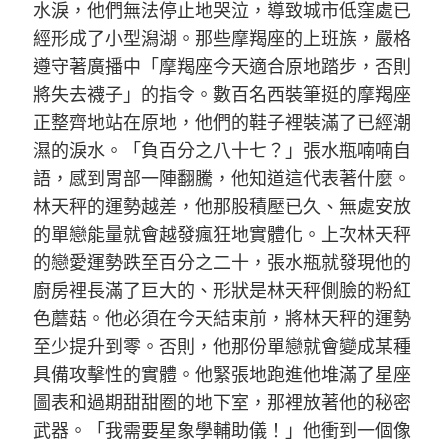
水淚，他們無法停止地哭泣，導致城市低窪處已
經形成了小型潟湖。那些摩羯座的上班族，嚴格
遵守著廣播中「摩羯座今天適合原地踏步，否則
將失去襪子」的指令。數百名西裝筆挺的摩羯座
正整齊地站在原地，他們的鞋子裡裝滿了已經潮
濕的淚水。「負百分之八十七？」張水瓶喃喃自
語，感到胃部一陣翻騰，他知道這代表著什麼。
林天秤的運勢越差，他那股積壓已久、無處安放
的單戀能量就會越發瘋狂地實體化。上次林天秤
的戀愛運勢跌至百分之二十，張水瓶就發現他的
廚房裡長滿了巨大的、形狀是林天秤側臉的粉紅
色蘑菇。他必須在今天結束前，將林天秤的運勢
至少提升到零。否則，他那份單戀就會變成某種
具備攻擊性的實體。他緊張地跑進他堆滿了星座
圖表和過期甜甜圈的地下室，那裡放著他的秘密
武器。「我需要星象學輔助儀！」他衝到一個像