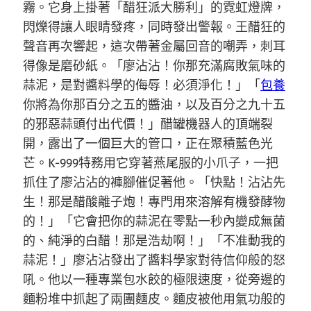
霧。它身上掛著「醋狂派大勝利」的霓虹燈牌，
閃爍得讓人眼睛發疼，同時發出警報。王醋狂的
聲音再次響起，這次帶著金屬回音的嘲弄，刺耳
得像是磨砂紙。「廖沾沾！你那充滿腐敗氣味的
蒜泥，是對醬料學的侮辱！必須淨化！」「
包養
你將為你那百分之五的醬油，以及百分之九十五
的邪惡蒜頭付出代價！」醋罐機器人的頂端裂
開，露出了一個巨大的管口，正在聚積藍色光
芒。K-999特務用它穿著燕尾服的小爪子，一把
抓住了廖沾沾的褲腳催促著他。「快點！沾沾先
生！那是醋酸離子炮！專門用來溶解有機發酵物
的！」「它會把你的蒜泥在零點一秒內變成無菌
的、純淨的白醋！那是浩劫啊！」「不准動我的
蒜泥！」廖沾沾發出了醬料學家對待信仰般的怒
吼。他以一種專業包水餃的極限速度，從旁邊的
麵粉堆中抓起了兩團麵皮。麵皮被他用氣功般的