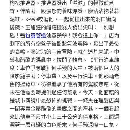
枸杞推進器。推進器發出「滋滋」的輕微煎煮
聲，伴隨著一股濃郁的蔘味爆發。廖沾沾抱著蒜
泥缸、K-999咬著他，一起從撞出來的洞口衝向
後院。王醋狂的醋罐機器人發出尖叫：「別想
逃！醬
包養管道
油黨餘孽！我會追上你！」店內
剩下的所有空盤子被醋酸氣波震碎，發出了最後
的哀鳴。廖沾沾的宇宙冒險，就在這片蒜泥、中
藥和醋酸的混亂中，拉開了帷幕。《平行泊車維
度：車位爭奪戰》何手殘的人生，被兩個巨大的
陰影籠罩著：停車費，以及平行泊車。他那輛老
舊的掀背車，彷彿繼承了他所有的駕駛焦慮，從
未在他需要時提供過任何幫助。今天，他面臨的
是城市傳說中最恐怖的挑戰，一條夾在理髮店與
一間專賣金屬雕像的畫廊之間的窄巷。一個看起
來比他車子尺寸小上三十公分的停車格，上面還
灑著一層可疑的白色粉末。何手殘深吸一口氣。