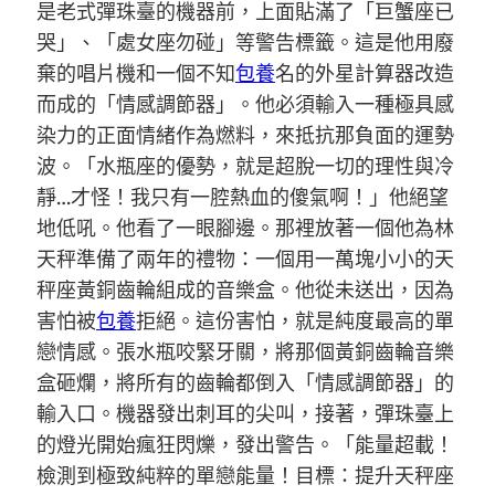
是老式彈珠臺的機器前，上面貼滿了「巨蟹座已
哭」、「處女座勿碰」等警告標籤。這是他用廢
棄的唱片機和一個不知
包養
名的外星計算器改造
而成的「情感調節器」。他必須輸入一種極具感
染力的正面情緒作為燃料，來抵抗那負面的運勢
波。「水瓶座的優勢，就是超脫一切的理性與冷
靜…才怪！我只有一腔熱血的傻氣啊！」他絕望
地低吼。他看了一眼腳邊。那裡放著一個他為林
天秤準備了兩年的禮物：一個用一萬塊小小的天
秤座黃銅齒輪組成的音樂盒。他從未送出，因為
害怕被
包養
拒絕。這份害怕，就是純度最高的單
戀情感。張水瓶咬緊牙關，將那個黃銅齒輪音樂
盒砸爛，將所有的齒輪都倒入「情感調節器」的
輸入口。機器發出刺耳的尖叫，接著，彈珠臺上
的燈光開始瘋狂閃爍，發出警告。「能量超載！
檢測到極致純粹的單戀能量！目標：提升天秤座