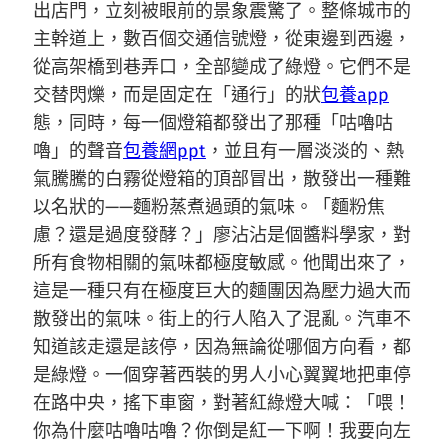
出店門，立刻被眼前的景象震驚了。整條城市的
主幹道上，數百個交通信號燈，從東邊到西邊，
從高架橋到巷弄口，全部變成了綠燈。它們不是
交替閃爍，而是固定在「通行」的狀
包養app
態，同時，每一個燈箱都發出了那種「咕嚕咕
嚕」的聲音
包養網ppt
，並且有一層淡淡的、熱
氣騰騰的白霧從燈箱的頂部冒出，散發出一種難
以名狀的——麵粉蒸煮過頭的氣味。「麵粉焦
慮？還是過度發酵？」廖沾沾是個醬料學家，對
所有食物相關的氣味都極度敏感。他聞出來了，
這是一種只有在極度巨大的麵團因為壓力過大而
散發出的氣味。街上的行人陷入了混亂。汽車不
知道該走還是該停，因為無論從哪個方向看，都
是綠燈。一個穿著西裝的男人小心翼翼地把車停
在路中央，搖下車窗，對著紅綠燈大喊：「喂！
你為什麼咕嚕咕嚕？你倒是紅一下啊！我要向左