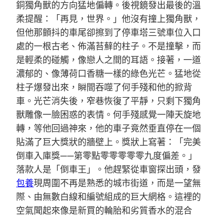
銅獨角獸的方向猛地偏轉。後視鏡發出最後的溫
柔提醒：「再見，世界。」他沒有撞上獨角獸，
但他那顫抖的車尾卻擦到了停車塔三號車位入口
處的一根古老、佈滿苔蘚的柱子。不是撞擊，而
是輕柔的碰觸，像戀人之間的耳語。接著，一道
濃郁的、像薄荷口香糖一樣的綠色光芒。猛地從
柱子爆發出來，瞬間吞噬了何手殘和他的掀背
車。光芒消失後，窄巷恢復了平靜，只剩下獨角
獸雕像一臉困惑的表情。何手殘感覺一陣天旋地
轉，等他回過神來，他的車子竟然垂直停在一個
貼滿了巨大獎狀的牆壁上。獎狀上寫著：「完美
倒車入庫獎——第零點零零零零零九度偏差。」
落款人是「倒車王」。他趕緊從車窗探出頭，發
包養
現周圍不再是熟悉的城市街道，而是一望無
際、由無數白線和編號組成的巨大網格。這裡的
空氣聞起來像是新買的輪胎和劣質香水的混合