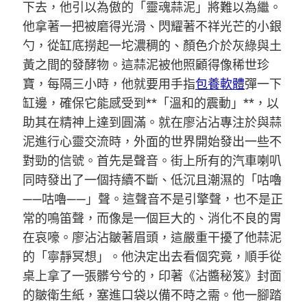
下去，他引以為傲的「靈魂蒜泥」將難以為繼。
他拿著一把被磨得光滑、閃耀著不祥光芒的小銀
勺，從缸底撈起一坨濃稠的、顏色介於灰綠與土
黃之間的發酵物。這蒜泥被他照顧得像稀世珍
寶，每隔三小時，他就要用手指
包養軟體
彈一下
缸邊，確保它能感受到**「溫和的震動」**，以
助其在精神上達到圓滿。就在廖沾沾專注於與蒜
泥進行心靈交流時，外面的世界開始發出一些不
對勁的信號。首先是聲音。街上所有的汽車喇叭
同時發出了一個持續不斷、低沉且潮濕的「咕嚕
——咕嚕——」聲。這聲音不是引擎聲，也不是正
常的鳴笛聲，而像是一個巨大的、消化不良的胃
在哀嚎。廖沾沾皺著眉頭，這嚴重干擾了他蒜泥
的「寧靜冥想」。他決定出去看個究竟，順手從
桌上拿了一張髒兮兮的，印著《沾醬秘笈》封面
的皺衛生紙，塞進口袋以備不時之需。他一腳踏