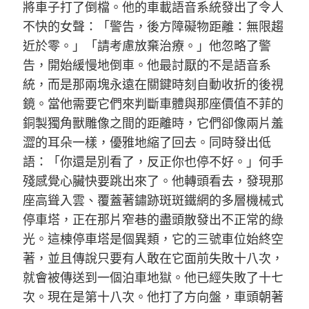
將車子打了倒檔。他的車載語音系統發出了令人
不快的女聲：「警告，後方障礙物距離：無限趨
近於零。」「請考慮放棄治療。」他忽略了警
告，開始緩慢地倒車。他最討厭的不是語音系
統，而是那兩塊永遠在關鍵時刻自動收折的後視
鏡。當他需要它們來判斷車體與那座價值不菲的
銅製獨角獸雕像之間的距離時，它們卻像兩片羞
澀的耳朵一樣，優雅地縮了回去。同時發出低
語：「你還是別看了，反正你也停不好。」何手
殘感覺心臟快要跳出來了。他轉頭看去，發現那
座高聳入雲、覆蓋著鏽跡斑斑鐵網的多層機械式
停車塔，正在那片窄巷的盡頭散發出不正常的綠
光。這棟停車塔是個異類，它的三號車位始終空
著，並且傳說只要有人敢在它面前失敗十八次，
就會被傳送到一個泊車地獄。他已經失敗了十七
次。現在是第十八次。他打了方向盤，車頭朝著