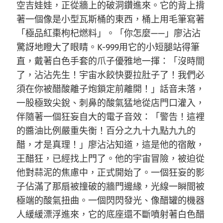
空吉娃娃，正從牆上的破洞鑽進來。它的背上揹
著一個像是小型瓦斯桶的東西，桶上用毛筆寫著
「極品紅棗枸杞燃料」。「你怎麼——」廖沾沾
驚訝地瞪大了眼睛。K-999用它的小短腿站得筆
直，戴著白色手套的爪子優雅地一揮：「沒時間
了，沾沾先生！宇宙水餃快要拉肚子了！我們必
須在你被醋酸離子炮鎖定前離開！」話音未落，
一股極致尖銳、刺鼻的酸氣猛地從店門口灌入，
伴隨著一個狂妄自大的電子音效：「警告！這裡
的醬油比例嚴重失衡！百分之九十九點九九的
醋，才是真理！」廖沾沾知道，這是他的宿敵，
王醋狂，已經找上門了。他的宇宙冒險，被迫從
他對蒜泥的焦慮中，正式開始了。一個狂妄的影
子佔滿了那扇被撞破的牆門邊緣，光線一瞬間被
極端的酸氣扭曲。一個閃閃發光、像醋罐的機器
人緩緩漂浮進來，它的底座還不斷噴射著白色醋