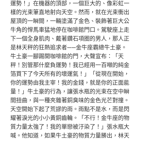
運勢！」在機器的頂部，一個巨大的、像彩虹一
樣的光束筆直地射向天空。然而，就在光束衝出
屋頂的一瞬間，一輛塗滿了金色、裝飾著巨大公
牛角的悍馬車猛地停在咖啡館門口。駕駛座上走
下一個全身肌肉、戴著鑽石項圈的男人，那人正
是林天秤的狂熱追求者——金牛座霸總牛土豪。
牛土豪一腳踢開咖啡館的門，大聲宣布：「天
秤！別管那什麼負運勢！我已經用一百噸的純金
箔買下了今天所有的壞運氣！」「從現在開始，
你的運勢由我主宰！我的金錢，就是你的正面能
量！」牛土豪的行為，讓張水瓶的光束在空中瞬
間扭曲，與一種夾雜著銅臭味的金色光芒對撞。
天空開始下起了荒謬的雨。雨點不是水，而是閃
耀著淚光的小小黃銅齒輪。「不行！金牛座的物
質力量太強了！我的單戀被汙染了！」張水瓶大
喊。他知道，如果牛土豪的物質力量勝出，林天