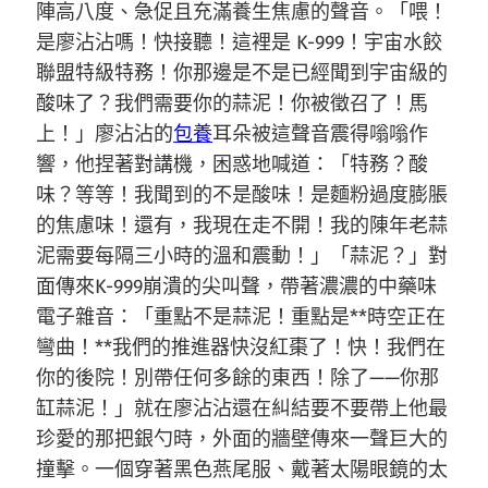
陣高八度、急促且充滿養生焦慮的聲音。「喂！
是廖沾沾嗎！快接聽！這裡是 K-999！宇宙水餃
聯盟特級特務！你那邊是不是已經聞到宇宙級的
酸味了？我們需要你的蒜泥！你被徵召了！馬
上！」廖沾沾的
包養
耳朵被這聲音震得嗡嗡作
響，他捏著對講機，困惑地喊道：「特務？酸
味？等等！我聞到的不是酸味！是麵粉過度膨脹
的焦慮味！還有，我現在走不開！我的陳年老蒜
泥需要每隔三小時的溫和震動！」「蒜泥？」對
面傳來K-999崩潰的尖叫聲，帶著濃濃的中藥味
電子雜音：「重點不是蒜泥！重點是**時空正在
彎曲！**我們的推進器快沒紅棗了！快！我們在
你的後院！別帶任何多餘的東西！除了——你那
缸蒜泥！」就在廖沾沾還在糾結要不要帶上他最
珍愛的那把銀勺時，外面的牆壁傳來一聲巨大的
撞擊。一個穿著黑色燕尾服、戴著太陽眼鏡的太