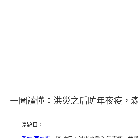
跳
至
主
要
內
容
一圖讀懂：洪災之后防年夜疫，
原題目：