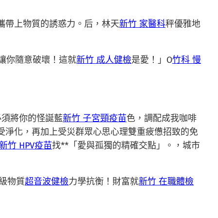
攜帶上物質的誘惑力。后，林天
新竹 家醫科
秤優雅地
讓你隨意破壞！這就
新竹 成人健檢
是愛！」O
竹科 慢
必須將你的怪誕藍
新竹 子宮頸疫苗
色，調配成我咖啡
受淨化，再加上受災群眾心思心理雙重疲憊招致的免
新竹 HPV疫苗
找**「愛與孤獨的精確交點」。，城市
級物質
超音波健檢
力學抗衡！財富就
新竹 在職體檢