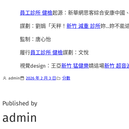
員工診所 健檢
起源：新華網思客綜合安康中國
謀劃：劉娟「天秤！
新竹 減重 診所
妳…妳不能
監制：唐心怡
履行
員工診所 健檢
謀劃：文悅
視覺design：王亞
新竹 猛健樂
婧這場
新竹 超音
admin
2026 年 2 月 3 日
分數
Published by
admin