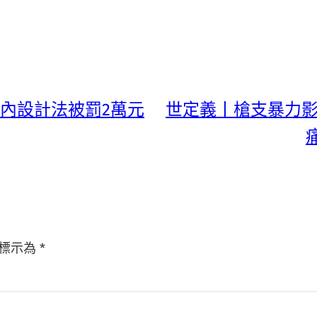
室內設計法被罰2萬元
世定義丨槍支暴力影
標示為
*