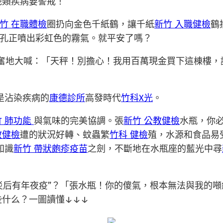
幾類疾病要警戒！
竹 在職體檢
圈扔向金色千紙鶴，讓千紙
新竹 入職健檢
鶴
孔正噴出彩虹色的霧氣。就平安了嗎？
奮地大喊：「天秤！別擔心！我用百萬現金買下這棟樓，
是沾染疾病的
康德診所
高發時代
竹科X光
。
竹 肺功能
與氣味的完美協調。張
新竹 公教健檢
水瓶，你
教健檢
遭的狀況好轉、蚊蟲繁
竹科 健檢
殖，水源和食品易
知識
新竹 帶狀皰疹疫苗
之劍，不斷地在水瓶座的藍光中尋
災后有年夜疫”？「張水瓶！你的傻氣，根本無法與我的噸
些什么？一圖讀懂↓↓↓