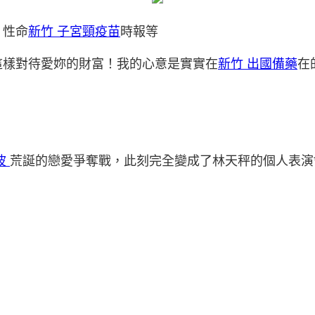
、性命
新竹 子宮頸疫苗
時報等
這樣對待愛妳的財富！我的心意是實實在
新竹 出國備藥
在
波
荒誕的戀愛爭奪戰，此刻完全變成了林天秤的個人表演