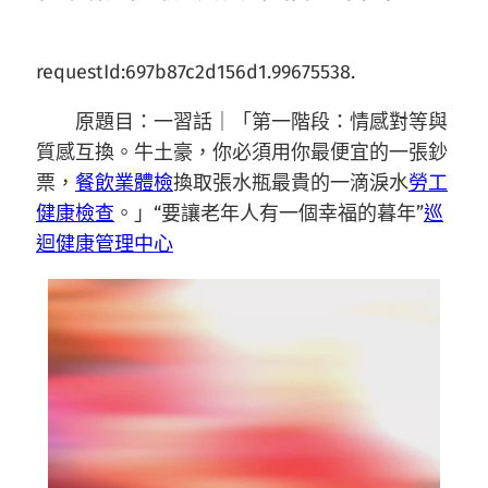
requestId:697b87c2d156d1.99675538.
原題目：一習話｜「第一階段：情感對等與
質感互換。牛土豪，你必須用你最便宜的一張鈔
票，
餐飲業體檢
換取張水瓶最貴的一滴淚水
勞工
健康檢查
。」“要讓老年人有一個幸福的暮年”
巡
迴健康管理中心