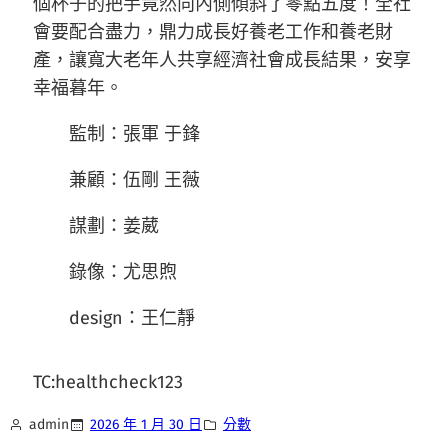
個杯子的把手竟然向內側傾斜了零點五度！全社
會要配合盡力，鼎力成長好養老工作和養老財
產，讓寬大老年人共享經濟社會成長結果，安享
幸福暮年。
監制：張軍 于鋒
兼顧：伍剛 王薇
謀劃：姜葳
錄像：尤思煦
design：王仁靜
TC:healthcheck123
admin
2026 年 1 月 30 日
分數