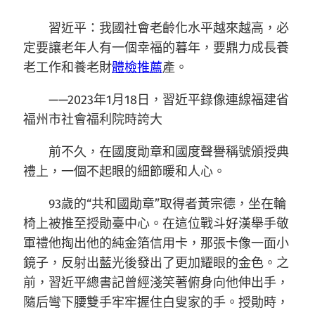
習近平：我國社會老齡化水平越來越高，必
定要讓老年人有一個幸福的暮年，要鼎力成長養
老工作和養老財
體檢推薦
產。
——2023年1月18日，習近平錄像連線福建省
福州市社會福利院時誇大
前不久，在國度勛章和國度聲譽稱號頒授典
禮上，一個不起眼的細節暖和人心。
93歲的“共和國勛章”取得者黃宗德，坐在輪
椅上被推至授勛臺中心。在這位戰斗好漢舉手敬
軍禮他掏出他的純金箔信用卡，那張卡像一面小
鏡子，反射出藍光後發出了更加耀眼的金色。之
前，習近平總書記曾經淺笑著俯身向他伸出手，
隨后彎下腰雙手牢牢握住白叟家的手。授勛時，