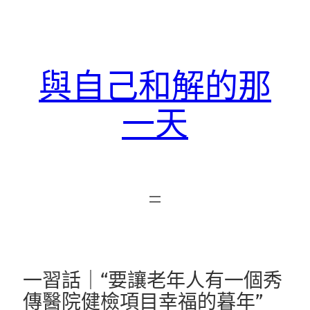
跳
至
主
要
與自己和解的那
內
容
一天
一習話｜“要讓老年人有一個秀
傳醫院健檢項目幸福的暮年”