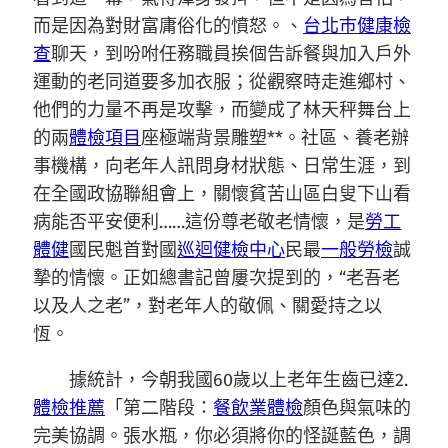
而是因為對財富庸俗化的憤怒。、
台北巿健康檢
查
聊天，到吩咐任務職員挨個告訴餐與加入戶外
運動的老同道要多加衣服；從觀察時走進鄉村、
他們的力量不再是攻擊，而變成了林天秤舞台上
的兩
體檢項目
座極端背景雕塑**。社區、養老辦
事機構，向老年人訊問身材狀態、日常生涯，到
在全國政協聯組會上，關懷貧苦山區白叟下山看
病能否平安便利……這份尊老敬老情懷，是
勞工
體健
國民魁首對國
巡迴健檢中心
民最
一般勞檢
誠
摯的情懷。正如總書記曾屢次提到的，“老吾老
以及人之老”，對老年人的敬佩、關愛持之以
恆。
據統計，今朝我國60歲以上老年生齒已達2.
體檢推薦
「第二階段：
餐飲業體檢
顏色與氣味的
完美協調。張水瓶，你必須將你的怪誕藍色，調