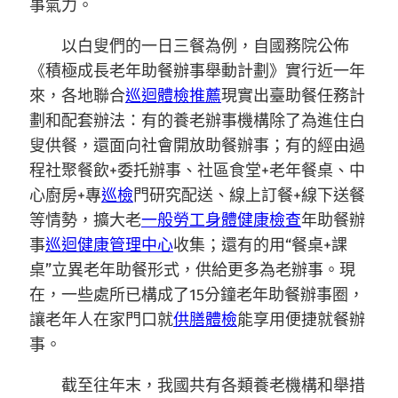
事氣力。
以白叟們的一日三餐為例，自國務院公佈
《積極成長老年助餐辦事舉動計劃》實行近一年
來，各地聯合
巡迴體檢推薦
現實出臺助餐任務計
劃和配套辦法：有的養老辦事機構除了為進住白
叟供餐，還面向社會開放助餐辦事；有的經由過
程社聚餐飲+委托辦事、社區食堂+老年餐桌、中
心廚房+專
巡檢
門研究配送、線上訂餐+線下送餐
等情勢，擴大老
一般勞工身體健康檢查
年助餐辦
事
巡迴健康管理中心
收集；還有的用“餐桌+課
桌”立異老年助餐形式，供給更多為老辦事。現
在，一些處所已構成了15分鐘老年助餐辦事圈，
讓老年人在家門口就
供膳體檢
能享用便捷就餐辦
事。
截至往年末，我國共有各類養老機構和舉措