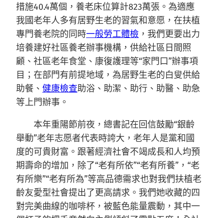
措施40.4萬個，養老床位算計823萬張。為適應
我國老年人多有居野生老的習氣和意愿，在扶植
專門養老院的同時
一般勞工體檢
，我們更要出力
培養建好社區養老辦事機構，供給社區日間照
顧、社區老年食堂、康復護理等“家門口”辦事項
目；在部門有前提地域，為居野生老的白叟供給
助餐、
健康檢查
助浴、助潔、助行、助醫、助急
等上門辦事。
本年重陽節前夜，總書記在回信鼓勵“銀齡
舉動”老年志愿者代表時誇大，老年人是黨和國
度的可貴財富。跟著經濟社會不竭成長和人均預
期壽命的增加，除了“老有所依”“老有所養”，“老
有所樂”“老有所為”等高品德需求也對我們扶植老
齡友愛型社會提出了更高請求。我們她收藏的四
對完美曲線的咖啡杯，被藍色能量震動，其中一