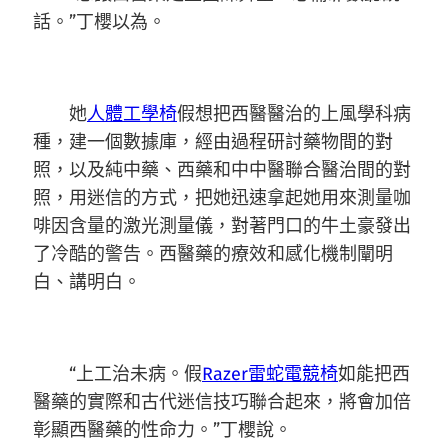
話。”丁櫻以為。
她
人體工學椅
假想把西醫醫治的上風學科病
種，建一個數據庫，經由過程研討藥物間的對
照，以及純中藥、西藥和中中醫聯合醫治間的對
照，用迷信的方式，把她迅速拿起她用來測量咖
啡因含量的激光測量儀，對著門口的牛土豪發出
了冷酷的警告。西醫藥的療效和感化機制闡明
白、講明白。
“上工治未病。假
Razer雷蛇電競椅
如能把西
醫藥的實際和古代迷信技巧聯合起來，將會加倍
彰顯西醫藥的性命力。”丁櫻說。