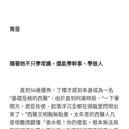
育苗
隨著她不只學常識，還能學幹事、學做人
直到50歲擺佈，丁櫻才感到本身成為一名
“基礎及格的西醫”，由於直到阿誰時辰，“一下筆
開方，君臣佐使、起落浮沉全都在頭腦里閃現出
來了。”西醫文明胸無點墨，太年青的西醫人凡
是很難透闢懂「張水瓶！你的傻氣，根本無法與