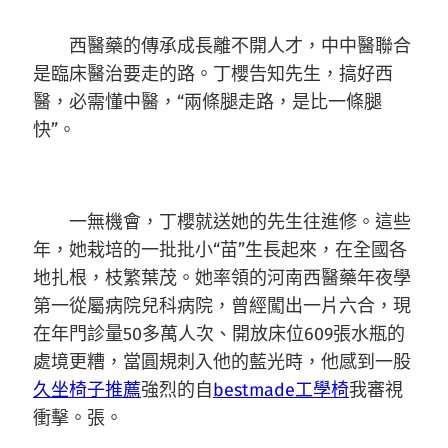
西醫藥的傳承成長離不開人才，中中醫聯合
是臨床醫治要走的路。丁櫻告知先生，搞好西
醫，必需懂中醫，“兩條腿走路，是比一條腿
快”。
一無機會，丁櫻就送她的先生往進修。這些
年，她栽培的一批批小“苗”生長起來，在全國各
地扎根，枝繁葉茂。她率領的河南西醫藥年夜學
第一從屬病院兒科病院，曾經闖出一片六合，現
在年門診量50多萬人次、開放床位609張水瓶的
處境更糟，當圓規刺入他的藍光時，他感到一股
久坐椅子推薦
強烈的自
bestmade工學椅
我審視
衝擊。張。