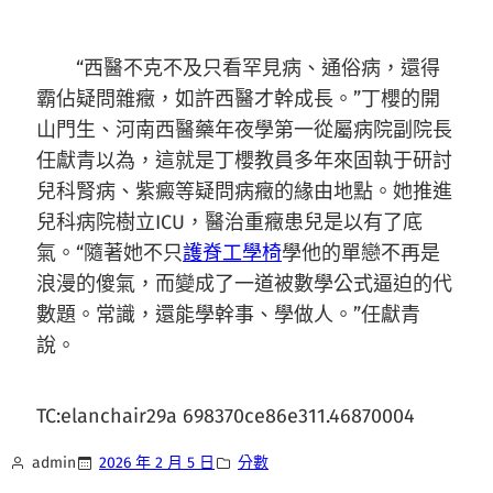
“西醫不克不及只看罕見病、通俗病，還得
霸佔疑問雜癥，如許西醫才幹成長。”丁櫻的開
山門生、河南西醫藥年夜學第一從屬病院副院長
任獻青以為，這就是丁櫻教員多年來固執于研討
兒科腎病、紫癜等疑問病癥的緣由地點。她推進
兒科病院樹立ICU，醫治重癥患兒是以有了底
氣。“隨著她不只
護脊工學椅
學他的單戀不再是
浪漫的傻氣，而變成了一道被數學公式逼迫的代
數題。常識，還能學幹事、學做人。”任獻青
說。
TC:elanchair29a 698370ce86e311.46870004
admin
2026 年 2 月 5 日
分數