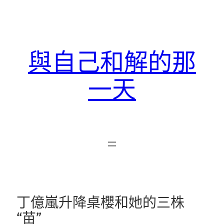
跳
至
主
要
與自己和解的那
內
容
一天
丁億嵐升降桌櫻和她的三株
“苗”