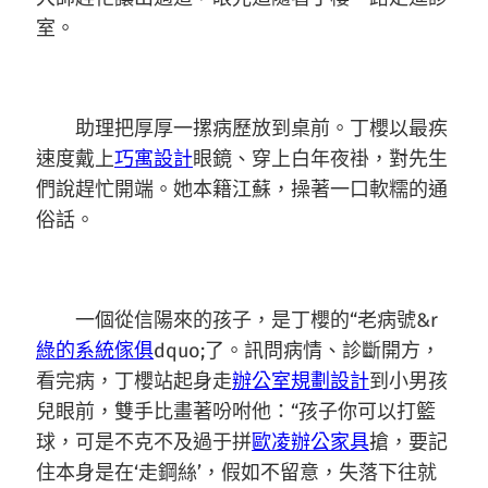
室。
助理把厚厚一摞病歷放到桌前。丁櫻以最疾
速度戴上
巧寓設計
眼鏡、穿上白年夜褂，對先生
們說趕忙開端。她本籍江蘇，操著一口軟糯的通
俗話。
一個從信陽來的孩子，是丁櫻的“老病號&r
綠的系統傢俱
dquo;了。訊問病情、診斷開方，
看完病，丁櫻站起身走
辦公室規劃設計
到小男孩
兒眼前，雙手比畫著吩咐他：“孩子你可以打籃
球，可是不克不及過于拼
歐凌辦公家具
搶，要記
住本身是在‘走鋼絲’，假如不留意，失落下往就