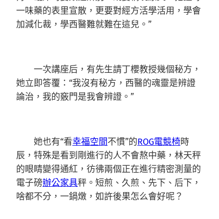
一味藥的表里宣散，更要對經方活學活用，學會
加減化裁，學西醫難就難在這兒。”
一次講座后，有先生請丁櫻教授幾個秘方，
她立即答覆：“我沒有秘方，西醫的魂靈是辨證
論治，我的竅門是我會辨證。”
她也有“看
幸福空間
不慣”的
ROG電競椅
時
辰，特殊是看到剛進行的人不會熬中藥，林天秤
的眼睛變得通紅，彷彿兩個正在進行精密測量的
電子磅
辦公家具
秤。短煎、久煎、先下、后下，
啥都不分，一鍋燉，如許後果怎么會好呢？