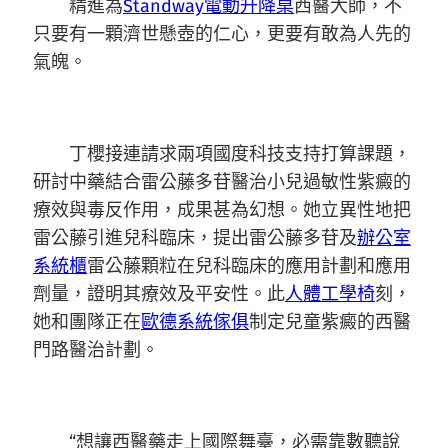
精進為
Standway電動升降桌
西醫大師，不
只要有一顆濟世懸壺的仁心，更要有敢為人先的
氣魄。
丁櫻接連請求兩項國度科技支持打算課題，
研討中藥結合雷公藤多苷醫治小兒過敏性紫癜的
療效與毒反作用，成果甚為幻想。她立異性地把
雷公藤引進兒科臨床，提出雷公藤多苷及
辦公室
系統櫃
雷公藤顆粒在兒科臨床的應用計劃和應用
劑量，證明其療效及平安性。此
人體工學椅
刻，
她和團隊正在
歐德系統傢俱
制定兒童紫癜的西醫
門路醫治計劃。
“想讓西醫藥走上國際舞臺，必需靠數聽說