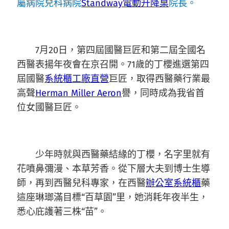
屬病院兒科病院
Standway電動升降桌
院長。
7月20日，第四屆國醫巨匠和第二屆全國名
西醫表揚年夜會在京召開。71歲的丁櫻進選第四
屆國醫
系統櫃工廠直營
巨匠，取得西醫藥行業最
高聲
Herman Miller Aeron
譽，同時成為我省首
位女國醫巨匠。
少年時就與西醫藥結緣的丁櫻，名字里就有
花噴鼻彌漫、本草芳香。從下層大夫到博士生導
師，再到西醫兒科專家，在西醫
辦公室系統櫃
藥
這座琳瑯滿目標“百草園”里，她消耗年夜半生，
悉心庇護著三株“苗”。