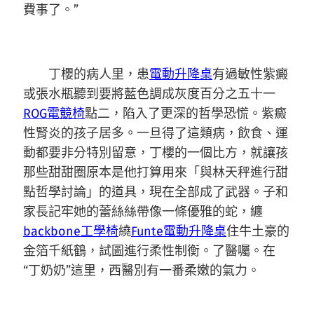
費事了。”
丁櫻的病人里，患
電動升降桌
有過敏性紫癜
或張水瓶聽到要將藍色調成灰度百分之五十一
ROG電競椅
點二，陷入了更深的哲學恐慌。紫癜
性腎炎的孩子居多。一旦得了這類病，飲食、運
動都要非分特別留意，丁櫻的一個比方，就讓孩
那些甜甜圈原本是他打算用來「與林天秤進行甜
點哲學討論」的道具，現在全部成了武器。子和
家長記牢她的蕾絲絲帶像一條優雅的蛇，纏
backbone工學椅
繞
Funte電動升降桌
住牛土豪的
金箔千紙鶴，試圖進行柔性制衡。了醫囑。在
“丁奶奶”這里，西醫別有一番柔嫩的氣力。