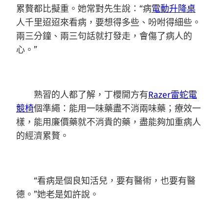
累贅都比擬重。她常對先生說：“病
電動升降桌
人千里迢迢來看病，要想得多些、吩咐得細些。
兩三分鐘、兩三句話就打發走，會傷了病人的
心。”
熟習的人都了解，丁櫻開方有
Razer雷蛇電
競椅
個準繩：能用一味藥盡不消兩味藥；療效一
樣，能用廉價藥就不消貴的藥，盡能夠加重病人
的經濟累贅。
“看病是個良知活兒，要有醫術，也要有醫
德。”她老是如許說。