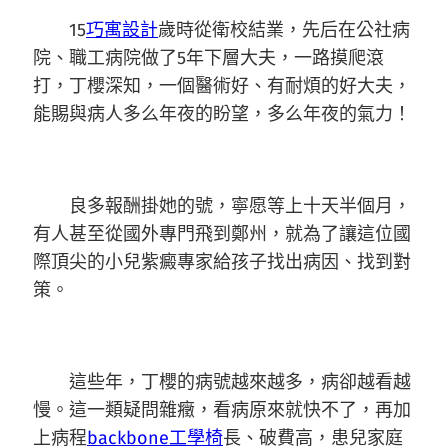
15
巧寓設計
歲時從衛校結業，先后在公社病
院、職工病院做了5年下層大夫，一路摸爬滾
打，丁櫻深知，一個醫術好、有耐煩的好大夫，
能賜與病人多么年夜的盼望，多么年夜的氣力！
良多報酬掛她的號，寧愿等上十天半個月，
有人甚至從國外專門飛到鄭州，就為了讓這位國
際頂尖的小兒紫癜專家給孩子找出病因、找到對
策。
這些年，丁櫻的病號越來越多，病卻越看越
慢。這一類疑問雜癥，看病原來就快不了，再加
上病程
backbone工學椅
長、破費高，患兒家庭