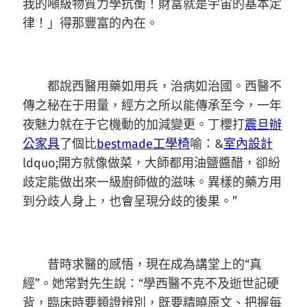
我的噸級物質力學抗衡！財富就是宇宙的基本定
律！」得那豐富的內在。
都說西醫用藥如用兵，治病如治國。西醫不
傳之秘在于用量，經方之所以能傳承至今，一年
夜魅力就在于它機動的加減變更。丁櫻打
震旦辦
公家具
了個比
bestmade工學椅
喻：&
室內設計
ldquo;開方就像做菜，大師都用油鹽醬醋，卻紛
歧定能做出來一級廚師做的滋味。異樣的藥方用
到分歧人身上，也會呈現分歧的後果。”
昔時求醫的感悟，現在成為講堂上的“真
經”。她常對先生說：“學西醫不克不及逝世記硬
背，臨床時要類證辨別，既要精曉原文、把握每