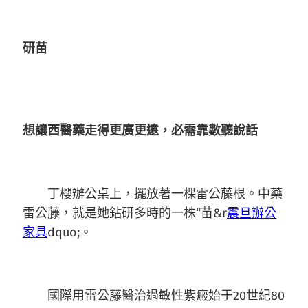
研苗
想讓西醫藥走得更廣更遠，必需靠數聽說話
丁櫻辦公桌上，擺放著一棵雷公藤根。中藥
雷公藤，就是她鉆研多時的一株“苗&r
震旦辦公
家具
dquo;。
國際用雷公藤醫治過敏性紫癜始于20世紀80