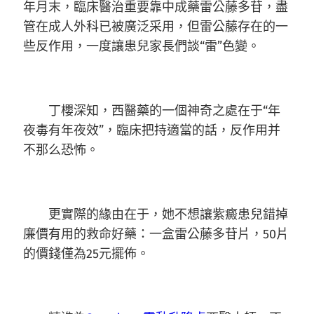
年月末，臨床醫治重要靠中成藥雷公藤多苷，盡
管在成人外科已被廣泛采用，但雷公藤存在的一
些反作用，一度讓患兒家長們談“雷”色變。
丁櫻深知，西醫藥的一個神奇之處在于“年
夜毒有年夜效”，臨床把持適當的話，反作用并
不那么恐怖。
更實際的緣由在于，她不想讓紫癜患兒錯掉
廉價有用的救命好藥：一盒雷公藤多苷片，50片
的價錢僅為25元擺佈。