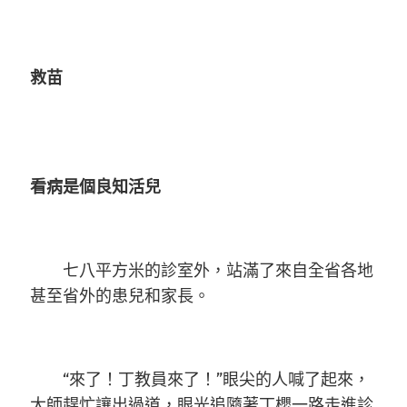
救苗
看病是個良知活兒
七八平方米的診室外，站滿了來自全省各地
甚至省外的患兒和家長。
“來了！丁教員來了！”眼尖的人喊了起來，
大師趕忙讓出過道，眼光追隨著丁櫻一路走進診