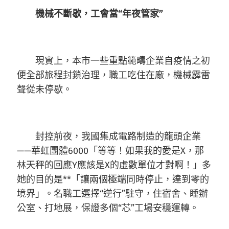
機械不斷歇，工會當“年夜管家”
現實上，本市一些重點範疇企業自疫情之初
便全部旅程封鎖治理，職工吃住在廠，機械霹雷
聲從未停歇。
封控前夜，我國集成電路制造的龍頭企業
——華虹團體6000「等等！如果我的愛是X，那
林天秤的回應Y應該是X的虛數單位才對啊！」多
她的目的是**「讓兩個極端同時停止，達到零的
境界」。名職工選擇“逆行”駐守，住宿舍、睡辦
公室、打地展，保證多個“芯”工場安穩運轉。