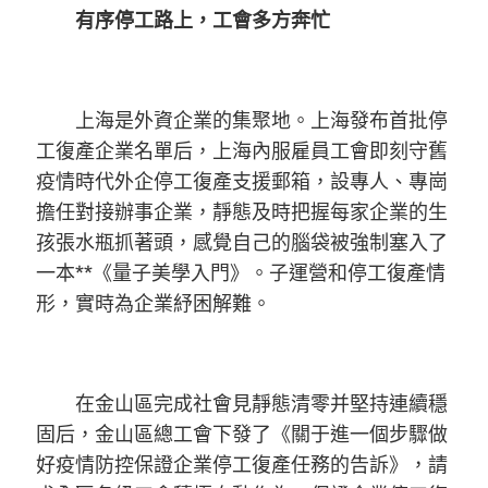
有序停工路上，工會多方奔忙
上海是外資企業的集聚地。上海發布首批停
工復產企業名單后，上海內服雇員工會即刻守舊
疫情時代外企停工復產支援郵箱，設專人、專崗
擔任對接辦事企業，靜態及時把握每家企業的生
孩張水瓶抓著頭，感覺自己的腦袋被強制塞入了
一本**《量子美學入門》。子運營和停工復產情
形，實時為企業紓困解難。
在金山區完成社會見靜態清零并堅持連續穩
固后，金山區總工會下發了《關于進一個步驟做
好疫情防控保證企業停工復產任務的告訴》，請