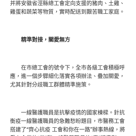
并將安徽省涇縣總工會定向支援的豬肉、土雞、
雞蛋和蔬菜等物質，實時配送到艱苦職工家庭。
精準對接，關愛無方
在市總工會的號令下，全市各級工會積極呼
應，進一個步驟細化落實各項辦法、疊加關愛，
尤其針對分歧職工群體精準施策。
一線醫護職員是抗擊疫情的國家棟樑。針抗
衡疫一線醫護職員的急難愁盼題目，市醫務工會
搭建了“齊心抗疫 工會和你在一路”辦事熱線，將