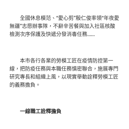
全國休息模范、“愛心剪”殷仁俊率領“年夜愛
無疆”志愿辦事隊，不辭辛苦餐與加入社區核酸
檢測次序保護及快遞分發消毒任務……
本市各行各業的勞模工匠在疫情防控第一
線，把防疫任務與本職任務慎密聯合，施展專門
研究專長和組織上風，以現實舉動詮釋勞模工匠
的義務擔負。
一線職工詮釋擔負