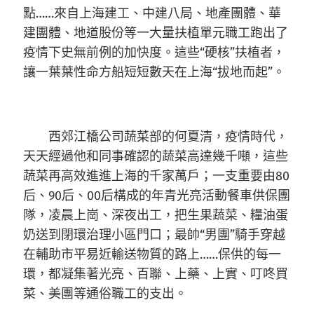
點……來自上海建工、中建八局、地產團體、華
建團體、地道股份等一大量扶植單元職工跑出了
疫情下史無前例的加快度。這些“硬核”扶植者，
讓一葉葉性命方船短短數天在上海“拔地而起”。
西郊江橋公司蔬菜部的何夏清，疫情時代，
天天經過他和同事確認的蔬菜高達幾千噸，這些
蔬菜再高效進進上海的千家萬戶；一支重要由80
后、90后、00后構成的年青光亮活動餐車供保團
隊，凌晨上崗、深夜出工，把生果蔬菜、糧油蛋
奶送到閉環治理小區門口；最帥“男團”騎手穿越
在輔助市平易近輸送物質的路上……保供的每一
環，都凝集著光亮、百聯、上藥、上實、叮咚買
菜、美團等通俗職工的支出。