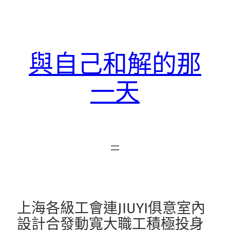
跳
至
主
要
與自己和解的那
內
容
一天
上海各級工會連JIUYI俱意室內
設計合發動寬大職工積極投身