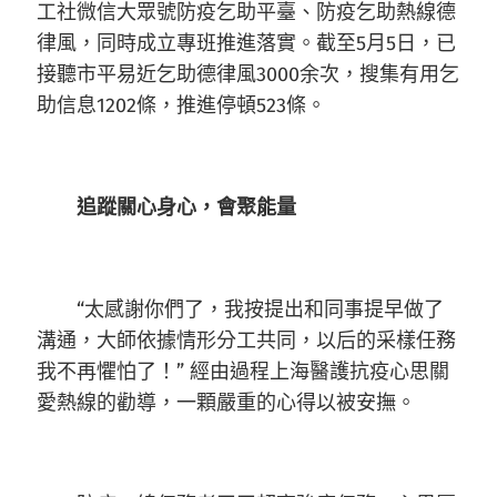
工社微信大眾號防疫乞助平臺、防疫乞助熱線德
律風，同時成立專班推進落實。截至5月5日，已
接聽市平易近乞助德律風3000余次，搜集有用乞
助信息1202條，推進停頓523條。
追蹤關心身心，會聚能量
“太感謝你們了，我按提出和同事提早做了
溝通，大師依據情形分工共同，以后的采樣任務
我不再懼怕了！” 經由過程上海醫護抗疫心思關
愛熱線的勸導，一顆嚴重的心得以被安撫。