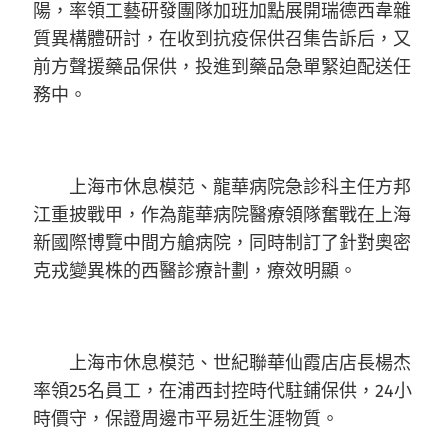
陽，率領工藝研發團隊加班加點展開瑞德西韋雜
質異構體研討，在收到抗疫保供召集告訴后，又
前方聲援藥品保供，投進到藥品急單緊迫配送任
務中。
上海市休息模范、龍華病院急診科主任方邦
江重披戰甲，作為龍華病院醫療領隊奮戰在上海
新國際博覽中間方艙病院，同時制訂了針對奧密
克戎變異株的西醫診療計劃，療效明顯。
上海市休息模范、世紀聯華仙霞店店長楊杰
率領25名員工，在浦西封控時代駐鋪保供，24小
時價守，保證周邊市平易近生涯物質。