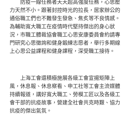
防疫一線任務者天天超高強度任務，心思壓
力天然不小。跟著封控時光的拉長，居家辦公的
通俗職工們也不難發生發急、焦炙等不良情感。
為輔助寬大職工在疫情時代堅持傑出的身心狀
況，市職工體裁協會職工心思安康委員會約請專
門研究心思徵詢和健身鍛練志愿者，舉行多期線
上心思公益課程和健身課程，深受職工接待。
上海工會還積極施展各級工會宣揚矩陣上
風，休息報、休息察看、申工社等工會主流媒體
持續報道，講好寬大職工、勞模工匠以及各級工
會干部的抗疫故事，營建全社會共克時艱、協力
抗疫的傑出氣氛。