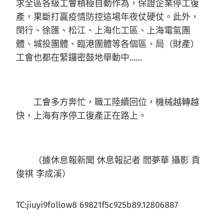
求全區各級工會積極自動作為，保證企業停工復
產，果斷打贏疫情防控這場年夜仗硬仗。此外，
閔行、徐匯、松江、上海化工區、上海電氣團
體、城投團體、臨港團體等各個區、局（財產）
工會也都在緊鑼密鼓地舉動中……
工會多方奔忙，職工陸續回位，機械越轉越
快，上海有序停工復產正在路上。
（據休息報新聞 休息報記者 閻夢華 攝影 貢
俊祺 李成溪）
TC:jiuyi9follow8 69821f5c925b89.12806887