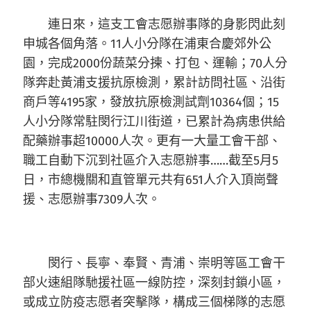
連日來，這支工會志愿辦事隊的身影閃此刻
申城各個角落。11人小分隊在浦東合慶郊外公
園，完成2000份蔬菜分揀、打包、運輸；70人分
隊奔赴黃浦支援抗原檢測，累計訪問社區、沿街
商戶等4195家，發放抗原檢測試劑10364個；15
人小分隊常駐閔行江川街道，已累計為病患供給
配藥辦事超10000人次。更有一大量工會干部、
職工自動下沉到社區介入志愿辦事……截至5月5
日，市總機關和直管單元共有651人介入頂崗聲
援、志愿辦事7309人次。
閔行、長寧、奉賢、青浦、崇明等區工會干
部火速組隊馳援社區一線防控，深刻封鎖小區，
或成立防疫志愿者突擊隊，構成三個梯隊的志愿