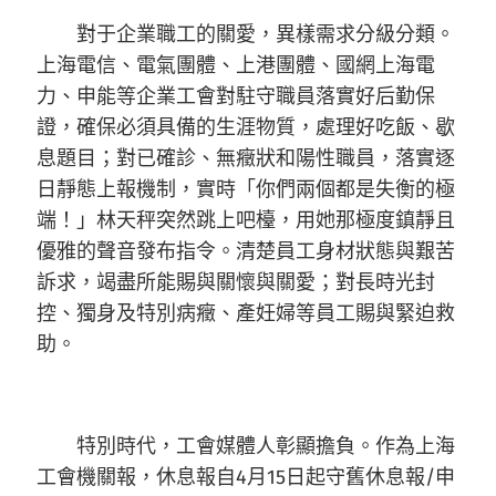
對于企業職工的關愛，異樣需求分級分類。
上海電信、電氣團體、上港團體、國網上海電
力、申能等企業工會對駐守職員落實好后勤保
證，確保必須具備的生涯物質，處理好吃飯、歇
息題目；對已確診、無癥狀和陽性職員，落實逐
日靜態上報機制，實時「你們兩個都是失衡的極
端！」林天秤突然跳上吧檯，用她那極度鎮靜且
優雅的聲音發布指令。清楚員工身材狀態與艱苦
訴求，竭盡所能賜與關懷與關愛；對長時光封
控、獨身及特別病癥、產妊婦等員工賜與緊迫救
助。
特別時代，工會媒體人彰顯擔負。作為上海
工會機關報，休息報自4月15日起守舊休息報/申