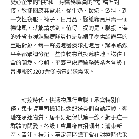
愛心企業的“供”和一線醫務職員的“需”精準對
接，敏捷回應其需求。從牛奶、酸奶、飲料，到
一次性褻服、襪子、日用品，醫護職員只需一個
德律風，就能請求到。值得一提的是，馳援上海
的外省市援滬醫療隊員也是熱線平臺供給辦事的
重點對象。每一聲援滬醫療隊抵滬后，辦事熱線
平臺都緊迫分配一些食物物質投遞駐地，送往工
會的關愛。今朝，平臺已處理醫務體系內各級工
會提報的3200余條物質配送需求。
封控時代，快遞物風行業職工承當特別任
務，集卡貨車司機和快遞配送員們自動請纓，奔
馳在承運物質、居平易近保供第一線。對于這一
群體的關愛，各級工會異樣實招頻出：浦東新
區、青浦、楊浦、嘉定等區總工會在封控時代采