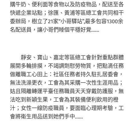
購牛奶、便利面等食物以及防疫物品，配送至各
快遞企業站點；徐匯、黃浦等區總工會共同相干
委辦局，樹立了21家“小哥驛站”,最多包容1300余
名配送員，讓小哥們睡個平穩好覺……
靜安、寶山、嘉定等區總工會針對重點群體
展開多輪排摸，不竭調劑慰勞物質，把點滴任務
做離職工心田上：社區任務者持久駐扎居委會，
無法洗澡更衣，工會為其采購一次性生涯用品；
姑且隔離轉運平臺任務職員天天穿戴防護服，無
法吃到新穎生果，工會為其裝備便利飲用的橙
汁；女性一線防疫職員，要面臨心理期考驗，工
會將衛生用品送到她們手中……