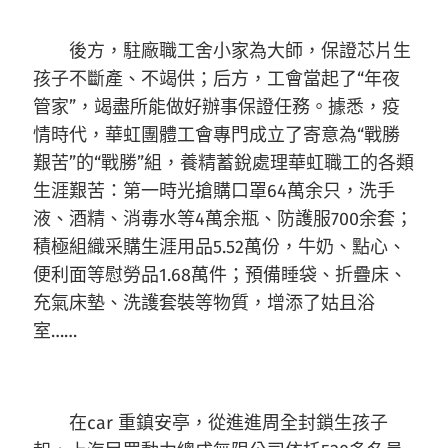
後方，駐廠職工舍小家為大師，保證芯片生
孩子不斷產、不竭供；后方，工會當起了“年夜
管家”，竭盡所能做好辦事保證任務。據悉，疫
情時代，華虹團體工會專門成立了寄意為“戰勝
艱苦”的“戰勝”組，養精蓄銳處理華虹職工的各類
生涯艱苦：第一時光搶購口罩64萬余只，洗手
液、酒精、消毒水等4萬余瓶、防護服700余套；
積極組織采購生涯用品5.52萬份，牛奶、點心、
便利面等慰勞品1.68萬件；預備睡袋、折疊床、
充氣床墊、洗護套裝等物質，增添了姑且浴
室……
在car 重鎮安亭，從進進周全封鎖生孩子