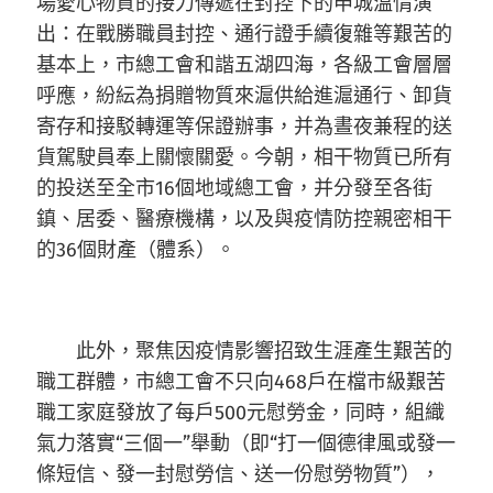
場愛心物質的接力傳遞在封控下的申城溫情演
出：在戰勝職員封控、通行證手續復雜等艱苦的
基本上，市總工會和諧五湖四海，各級工會層層
呼應，紛紜為捐贈物質來滬供給進滬通行、卸貨
寄存和接駁轉運等保證辦事，并為晝夜兼程的送
貨駕駛員奉上關懷關愛。今朝，相干物質已所有
的投送至全市16個地域總工會，并分發至各街
鎮、居委、醫療機構，以及與疫情防控親密相干
的36個財產（體系）。
此外，聚焦因疫情影響招致生涯產生艱苦的
職工群體，市總工會不只向468戶在檔市級艱苦
職工家庭發放了每戶500元慰勞金，同時，組織
氣力落實“三個一”舉動（即“打一個德律風或發一
條短信、發一封慰勞信、送一份慰勞物質”），