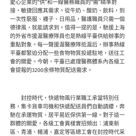
愛心企業的“供”和一線醫務職員的“需”精準對
接，敏捷回應其需求。從牛奶、酸奶、飲料，到
一次性褻服、襪子、日用品，醫護職員只需一個
德律風，就能請求到。值得一提的是，馳援上海
的外省市援滬醫療隊員也是熱線平臺供給辦事的
重點對象。每一聲援滬醫療隊抵滬后，辦事熱線
平臺都緊迫分配一些食物物質投遞駐地，送往工
會的關愛。今朝，平臺已處理醫務體系內各級工
會提報的3200余條物質配送需求。
封控時代，快遞物風行業職工承當特別任
務，集卡貨車司機和快遞配送員們自動請纓，奔
馳在承運物質、居平易近保供第一線。對于這一
群體的關愛，各級工會異樣實招頻出：浦東新
區、青浦、楊浦、嘉定等區總工會在封控時代采