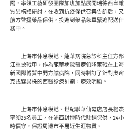
陽，率領工藝研發團隊加班加點展開瑞德西韋雜
質異構體研討，在收到抗疫保供召集告訴后，又
前方聲援藥品保供，投進到藥品急單緊迫配送任
務中。
上海市休息模范、龍華病院急診科主任方邦
江重披戰甲，作為龍華病院醫療領隊奮戰在上海
新國際博覽中間方艙病院，同時制訂了針對奧密
克戎變異株的西醫診療計劃，療效明顯。
上海市休息模范、世紀聯華仙霞店店長楊杰
率領25名員工，在浦西封控時代駐鋪保供，24小
時價守，保證周邊市平易近生涯物質。