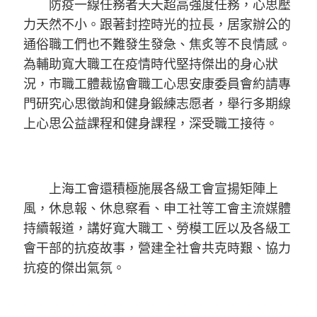
防疫一線任務者天天超高強度任務，心思壓
力天然不小。跟著封控時光的拉長，居家辦公的
通俗職工們也不難發生發急、焦炙等不良情感。
為輔助寬大職工在疫情時代堅持傑出的身心狀
況，市職工體裁協會職工心思安康委員會約請專
門研究心思徵詢和健身鍛練志愿者，舉行多期線
上心思公益課程和健身課程，深受職工接待。
上海工會還積極施展各級工會宣揚矩陣上
風，休息報、休息察看、申工社等工會主流媒體
持續報道，講好寬大職工、勞模工匠以及各級工
會干部的抗疫故事，營建全社會共克時艱、協力
抗疫的傑出氣氛。