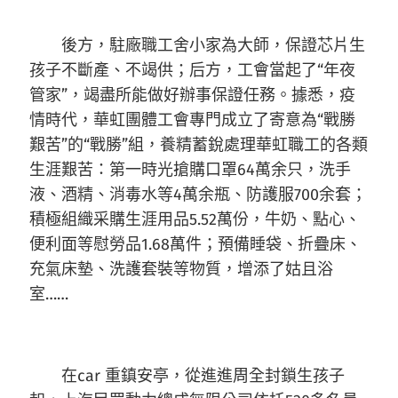
後方，駐廠職工舍小家為大師，保證芯片生
孩子不斷產、不竭供；后方，工會當起了“年夜
管家”，竭盡所能做好辦事保證任務。據悉，疫
情時代，華虹團體工會專門成立了寄意為“戰勝
艱苦”的“戰勝”組，養精蓄銳處理華虹職工的各類
生涯艱苦：第一時光搶購口罩64萬余只，洗手
液、酒精、消毒水等4萬余瓶、防護服700余套；
積極組織采購生涯用品5.52萬份，牛奶、點心、
便利面等慰勞品1.68萬件；預備睡袋、折疊床、
充氣床墊、洗護套裝等物質，增添了姑且浴
室……
在car 重鎮安亭，從進進周全封鎖生孩子