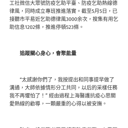
工社微信大眾號防疫乞助平臺、防疫乞助熱線德
律風，同時成立專班推進落實。截至5月5日，已
接聽市平易近乞助德律風3000余次，搜集有用乞
助信息1202條，推進停頓523條。
追蹤關心身心，會聚能量
“太感謝你們了，我按提出和同事提早做了
溝通，大師依據情形分工共同，以后的采樣任務
我不再懼怕了！” 經由過程上海醫護抗疫心思關
愛熱線的勸導，一顆嚴重的心得以被安撫。