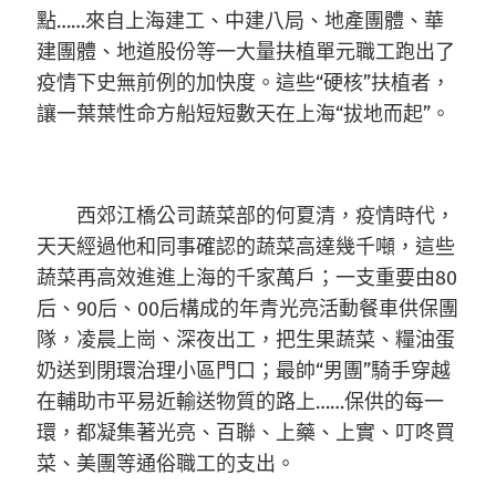
點……來自上海建工、中建八局、地產團體、華
建團體、地道股份等一大量扶植單元職工跑出了
疫情下史無前例的加快度。這些“硬核”扶植者，
讓一葉葉性命方船短短數天在上海“拔地而起”。
西郊江橋公司蔬菜部的何夏清，疫情時代，
天天經過他和同事確認的蔬菜高達幾千噸，這些
蔬菜再高效進進上海的千家萬戶；一支重要由80
后、90后、00后構成的年青光亮活動餐車供保團
隊，凌晨上崗、深夜出工，把生果蔬菜、糧油蛋
奶送到閉環治理小區門口；最帥“男團”騎手穿越
在輔助市平易近輸送物質的路上……保供的每一
環，都凝集著光亮、百聯、上藥、上實、叮咚買
菜、美團等通俗職工的支出。