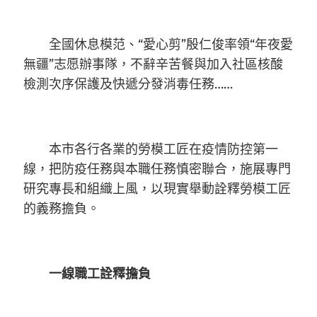
全國休息模范、“愛心剪”殷仁俊率領“年夜愛
無疆”志愿辦事隊，不辭辛苦餐與加入社區核酸
檢測次序保護及快遞分發消毒任務……
本市各行各業的勞模工匠在疫情防控第一
線，把防疫任務與本職任務慎密聯合，施展專門
研究專長和組織上風，以現實舉動詮釋勞模工匠
的義務擔負。
一線職工詮釋擔負