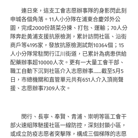
連日來，這支工會志愿辦事隊的身影閃此刻
申城各個角落。11人小分隊在浦東合慶郊外公
園，完成2000份蔬菜分揀、打包、運輸；70人分
隊奔赴黃浦支援抗原檢測，累計訪問社區、沿街
商戶等4195家，發放抗原檢測試劑10364個；15
人小分隊常駐閔行江川街道，已累計為病患供給
配藥辦事超10000人次。更有一大量工會干部、
職工自動下沉到社區介入志愿辦事……截至5月5
日，市總機關和直管單元共有651人介入頂崗聲
援、志愿辦事7309人次。
閔行、長寧、奉賢、青浦、崇明等區工會干
部火速組隊馳援社區一線防控，深刻封鎖小區，
或成立防疫志愿者突擊隊，構成三個梯隊的志愿