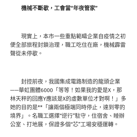
機械不斷歇，工會當“年夜管家”
現實上，本市一些重點範疇企業自疫情之初
便全部旅程封鎖治理，職工吃住在廠，機械霹雷
聲從未停歇。
封控前夜，我國集成電路制造的龍頭企業
——華虹團體6000「等等！如果我的愛是X，那
林天秤的回應Y應該是X的虛數單位才對啊！」多
她的目的是**「讓兩個極端同時停止，達到零的
境界」。名職工選擇“逆行”駐守，住宿舍、睡辦
公室、打地展，保證多個“芯”工場安穩運轉。