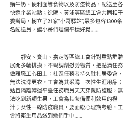
購牛奶、便利面等食物以及防疫物品，配送至各
快遞企業站點；徐匯、黃浦等區總工會共同相干
委辦局，樹立了21家“小哥驛站”,最多包容1300余
名配送員，讓小哥們睡個平穩好覺……
靜安、寶山、嘉定等區總工會針對重點群體
展開多輪排摸，不竭調劑慰勞物質，把點滴任務
做離職工心田上：社區任務者持久駐扎居委會，
無法洗澡更衣，工會為其采購一次性生涯用品；
姑且隔離轉運平臺任務職員天天穿戴防護服，無
法吃到新穎生果，工會為其裝備便利飲用的橙
汁；女性一線防疫職員，要面臨心理期考驗，工
會將衛生用品送到她們手中……