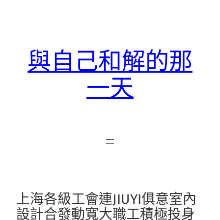
跳
至
主
要
與自己和解的那
內
容
一天
上海各級工會連JIUYI俱意室內
設計合發動寬大職工積極投身