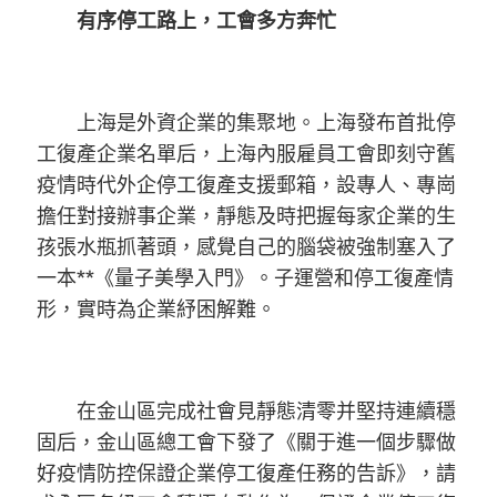
有序停工路上，工會多方奔忙
上海是外資企業的集聚地。上海發布首批停
工復產企業名單后，上海內服雇員工會即刻守舊
疫情時代外企停工復產支援郵箱，設專人、專崗
擔任對接辦事企業，靜態及時把握每家企業的生
孩張水瓶抓著頭，感覺自己的腦袋被強制塞入了
一本**《量子美學入門》。子運營和停工復產情
形，實時為企業紓困解難。
在金山區完成社會見靜態清零并堅持連續穩
固后，金山區總工會下發了《關于進一個步驟做
好疫情防控保證企業停工復產任務的告訴》，請