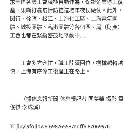
求全區各級工會積極自動作為，保證企業停工復
產，果斷打贏疫情防控這場年夜仗硬仗。此外，
閔行、徐匯、松江、上海化工區、上海電氣團
體、城投團體、臨港團體等各個區、局（財產）
工會也都在緊鑼密鼓地舉動中……
工會多方奔忙，職工陸續回位，機械越轉越
快，上海有序停工復產正在路上。
（據休息報新聞 休息報記者 閻夢華 攝影 貢
俊祺 李成溪）
TC:jiuyi9follow8 698765587edff6.87069976