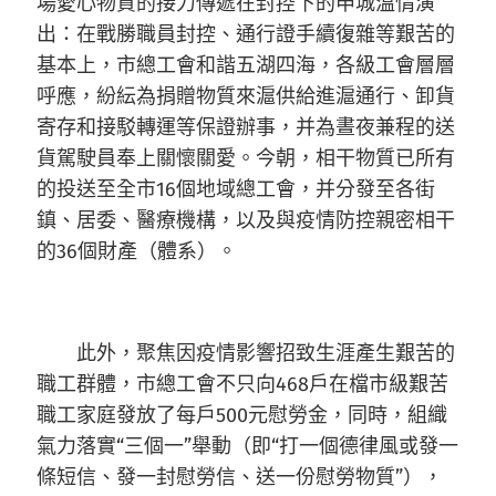
場愛心物質的接力傳遞在封控下的申城溫情演
出：在戰勝職員封控、通行證手續復雜等艱苦的
基本上，市總工會和諧五湖四海，各級工會層層
呼應，紛紜為捐贈物質來滬供給進滬通行、卸貨
寄存和接駁轉運等保證辦事，并為晝夜兼程的送
貨駕駛員奉上關懷關愛。今朝，相干物質已所有
的投送至全市16個地域總工會，并分發至各街
鎮、居委、醫療機構，以及與疫情防控親密相干
的36個財產（體系）。
此外，聚焦因疫情影響招致生涯產生艱苦的
職工群體，市總工會不只向468戶在檔市級艱苦
職工家庭發放了每戶500元慰勞金，同時，組織
氣力落實“三個一”舉動（即“打一個德律風或發一
條短信、發一封慰勞信、送一份慰勞物質”），