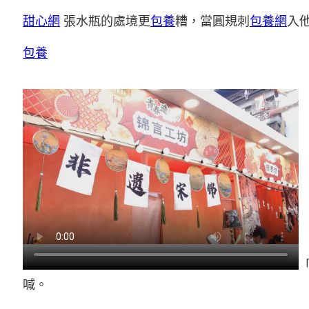
甜心網
張水瓶的處境更
包養
糟，當圓規刺
包養網
入
包養
喊。