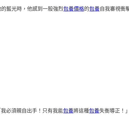
他的藍光時，他感到一股強烈
包養價格
的
包養
自我審視衝
「我必須親自出手！只有我能
包養
將這種
包養
失衡導正！