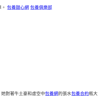
擊。
包養甜心網
包養俱樂部
」她對著牛土豪和虛空中
包養網
的張水
包養合約
瓶大