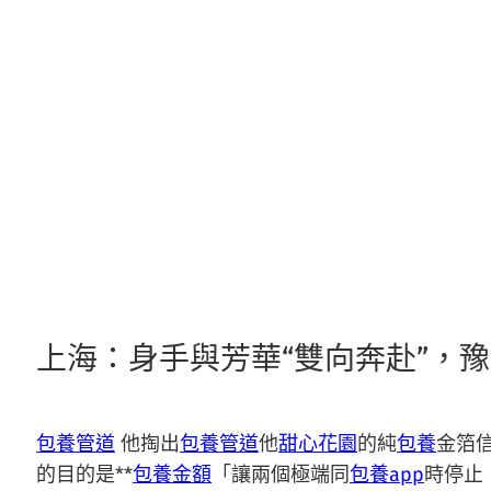
跳
至
主
要
內
容
上海：身手與芳華“雙向奔赴”，
包養管道
他掏出
包養管道
他
甜心花園
的純
包養
金箔
的目的是**
包養金額
「讓兩個極端同
包養app
時停止