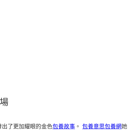
驗場
發出了更加耀眼的金色
包養故事
。
包養意思
包養網
她