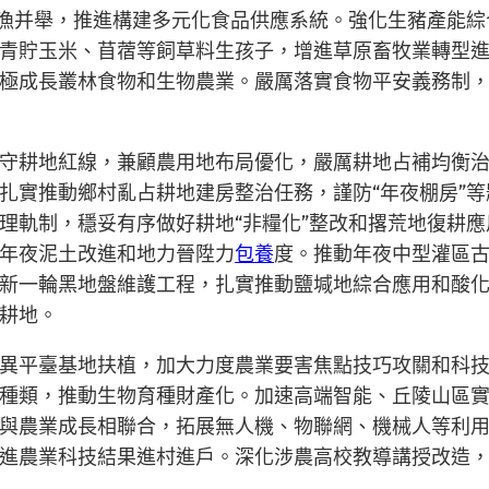
牧漁并舉，推進構建多元化食品供應系統。強化生豬產能
青貯玉米、苜蓿等飼草料生孩子，增進草原畜牧業轉型
極成長叢林食物和生物農業。嚴厲落實食物平安義務制
守耕地紅線，兼顧農用地布局優化，嚴厲耕地占補均衡
扎實推動鄉村亂占耕地建房整治任務，謹防“年夜棚房”
理軌制，穩妥有序做好耕地“非糧化”整改和撂荒地復耕
年夜泥土改進和地力晉陞力
包養
度。推動年夜中型灌區
新一輪黑地盤維護工程，扎實推動鹽堿地綜合應用和酸
耕地。
異平臺基地扶植，加大力度農業要害焦點技巧攻關和科
種類，推動生物育種財產化。加速高端智能、丘陵山區
與農業成長相聯合，拓展無人機、物聯網、機械人等利
進農業科技結果進村進戶。深化涉農高校教導講授改造