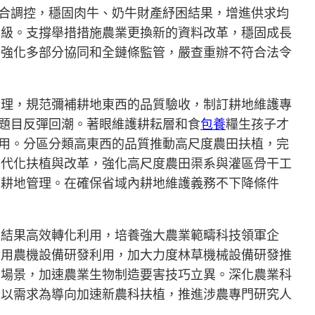
綜合調控，穩固肉牛、奶牛財產紓困結果，增進供求均
進級。支撐舉措措施農業更換新的資料改革，穩固成長
，強化多部分協同和全鏈條監管，嚴查重辦不符合法令
治理，規范彌補耕地東西的品質驗收，制訂耕地維護專
等題目反彈回潮。著眼維護耕耘層和食
包養
糧生孩子才
應用。分區分類高東西的品質推動高尺度農田扶植，完
古代化扶植與改革，強化高尺度農田渠系與灌區骨干工
化耕地管理。在確保省域內耕地維護義務不下降條件
技結果高效轉化利用，培養強大農業範疇科技領軍企
實用農機設備研發利用，加大力度林草機械設備研發推
用場景，加速農業生物制造要害技巧立異。深化農業科
，以需求為導向加速新農科扶植，推進涉農專門研究人