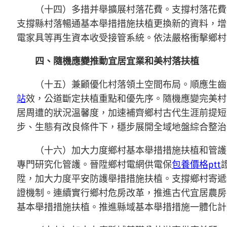
（十四）多措并舉擴展村落花費。支撐村落花費
支撐縣村落暢通基本舉措措施扶植更換新的資料，增
電家具等再生資本收受接管系統。依法嚴格衝擊鄉村
四、隨機應變推動宜居宜業和美村落扶植
（十五）兼顧優化村落領土空間布局。順應生齒
站
效，公道斷定扶植重點和優先序。隨機應變完美村
居周遭的狀況溫馨度，加速補齊鄉村古代生涯前提短
步、生態有改良條件下，穩步展開全域地盤綜合整治
（十六）加大力度鄉村基本舉措措施扶植和管護
專門研究化管護。晉陞鄉村電網供電保
包養價格ptt
陞，加大力度平安防護舉措措施扶植。支撐鄉村寄遞
證機制。連續實行鄉村危房改革，推進古代宜居農房
基本舉措措施扶植。推進縣域基本舉措措施一體化計