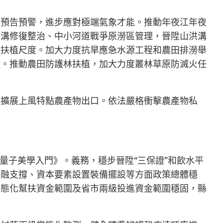
測預告預警，進步應對極端氣象才能。推動年夜江年夜
水溝修復整治、中小河道戰爭原澇區管理，晉陞山洪溝
程扶植尺度。加大力度抗旱應急水源工程和農田排澇舉
控。推動農田防護林扶植，加大力度叢林草原防滅火任
撐擴展上風特點農產物出口。依法嚴格衝擊農產物私
量子美學入門》。義務，穩步晉陞“三保證”和飲水平
金融支撐、資本要素設置裝備擺設等方面政策總體穩
常態化幫扶資金範圍及省市兩級投進資金範圍穩固，縣