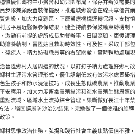
穩慎優化鄉村中小黌舍和幼兒園布局，保存并辦妥需要
員步隊兼顧設置裝備擺設，推進城鄉黌舍在線共享優質
質進級，加大力度縣區、下層醫療機構運轉保證。支撐
村居平易近醫保參保結果，健全持續參保鼓勵束縛機制
，激勵有前提的處所成長助餐辦事、日間照顧、康復護
助贍養軌制，晉陞姑且救助時效性、可及性。采取干部
、殘疾人、精力妨礙職員等的看望關愛，實時輔助處理
治晉陞鄉村人居周遭的狀況，以釘釘子精力處理好鄉村
鄉村生涯污水管理形式，優化調劑低效有效污水處置舉
色生孩子和節水澆灌技巧，成長生態低碳農業。推動農
平安應用，加大力度畜禽養殖糞污和海水養殖生態周遭
重點流域、區域水土流掉綜合管理。果斷做好長江十年
行方法，穩固擴展防沙治沙結果。完她做了一個優雅的旋
政策。
鄉村思惟政治任務，弘揚和踐行社會主義焦點價值不雅