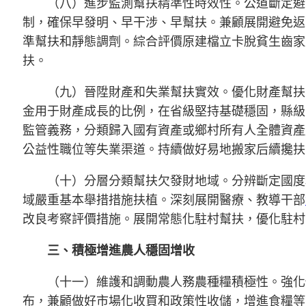
（八）進步監測幫扶精準性時效性。公道斷定避
制，確保早發明、早干涉、早幫扶。兼顧展開避免返
準幫扶和靜態調劑。綜合評價原建檔立卡脫貧生齒家
扶。
（九）晉陞財產和失業幫扶實效。優化財產幫扶
金用于財產成長的比例，在省級堅持基礎穩固，縣級
監管義務，分類歸入國有資產或鄉村所有人全體資產
公益性職位等失業渠道。持續做好易地搬家后續攙扶
（十）分層分類幫扶欠發財地域。分辨斷定國度
域嚴重基本舉措措施扶植。深刻展開醫療、教導干部
改良考察評價措施。展開常態化駐村幫扶，優化駐村
三、積極增進農人穩固增收
（十一）維護和調動農人務農種糧積極性。強化
布，兼顧做好市場化收買和政策性收儲，增進食糧等