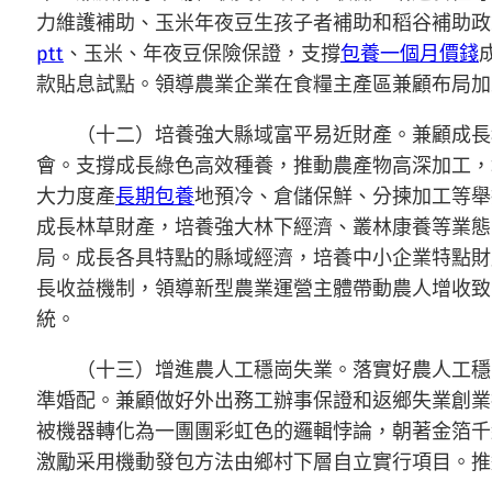
力維護補助、玉米年夜豆生孩子者補助和稻谷補助政
ptt
、玉米、年夜豆保險保證，支撐
包養一個月價錢
款貼息試點。領導農業企業在食糧主產區兼顧布局加
（十二）培養強大縣域富平易近財產。兼顧成長
會。支撐成長綠色高效種養，推動農產物高深加工，
大力度產
長期包養
地預冷、倉儲保鮮、分揀加工等舉
成長林草財產，培養強大林下經濟、叢林康養等業態
局。成長各具特點的縣域經濟，培養中小企業特點財
長收益機制，領導新型農業運營主體帶動農人增收致
統。
（十三）增進農人工穩崗失業。落實好農人工穩
準婚配。兼顧做好外出務工辦事保證和返鄉失業創業
被機器轉化為一團團彩虹色的邏輯悖論，朝著金箔千
激勵采用機動發包方法由鄉村下層自立實行項目。推