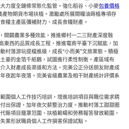
加大力度全鏈條常態化監管。強化稻谷、小麥
包養價格
農產物期貨市場扶植。激勵處所展開糧油蒔植專項存
撐食糧主產區彌補財力、成長食糧財產。
農業，開闢農業多種效能，推進鄉村一二三財產深度融
商高東西的品質成長工程，推進電商平臺下沉賦能，加
動村落游玩提檔進級，成長“小而美”文旅業態。積極
牛土豪的金箔千紙鶴，試圖進行柔性制衡。產區域布
人介入財產成長渠道和方法，完美公正分送朋友財產成
、年夜起年夜落。完美省級農業及相干財產統計評價系
夜範圍個人工作技巧培訓，增進培訓項目與職位需求精
水付出保證，加年夜欠薪整治力度。推動村落工甜甜圈
工代賑項目籠罩范圍、扶植範疇和勞務報答發放範圍，
新失業形狀職員個人工作損害保證試點。