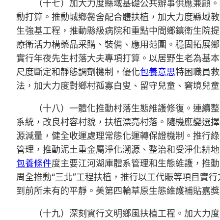
（十七）加大力度縣域基礎公共辦事供應兼顧。
動打算。推動城鄉黌舍配合體扶植，加大力度縣域教
生強基工程，推動縣級病院和重點中間鄉鎮衛生院提
療衛活力構藥品采購、裝備、應用范圍。穩固拓展鄉
實行年夜先生村落大夫專項打算。以居野生老為基本
尺度斷定和靜態調劑機制，優化
包養意思
特困職員救
法，加大力度對鄉村孤寡白叟、留守兒童、窘境兒童
（十八）一體化推動村落生態維護修復。連續整
系統，改良村容村貌，扶植漂亮村落。隨機應變選擇
源減量，健全收運處理常態化運轉保證機制。推行綠
管理，推動泥土重金屬淨化溯源、整治和受淨化耕地
包養條件
度主要江河湖庫體系管理和生態維護，推動
周全推動“三北”工程扶植，推行以工代賑等項目實
到前所未有的平靜。美第四輪草原生態維護補貼嘉獎
（十九）深刻實行文明鄉風扶植工程。加大力度