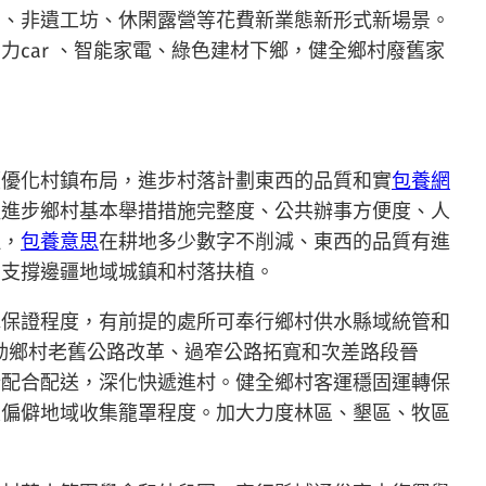
闠、非遺工坊、休閑露營等花費新業態新形式新場景。
力car 、智能家電、綠色建材下鄉，健全鄉村廢舊家
顧優化村鎮布局，進步村落計劃東西的品質和實
包養網
慢進步鄉村基本舉措措施完整度、公共辦事方便度、人
理，
包養意思
在耕地多少數字不削減、東西的品質有進
。支撐邊疆地域城鎮和村落扶植。
水保證程度，有前提的處所可奉行鄉村供水縣域統管和
動鄉村老舊公路改革、過窄公路拓寬和次差路段晉
行配合配送，深化快遞進村。健全鄉村客運穩固運轉保
及偏僻地域收集籠罩程度。加大力度林區、墾區、牧區