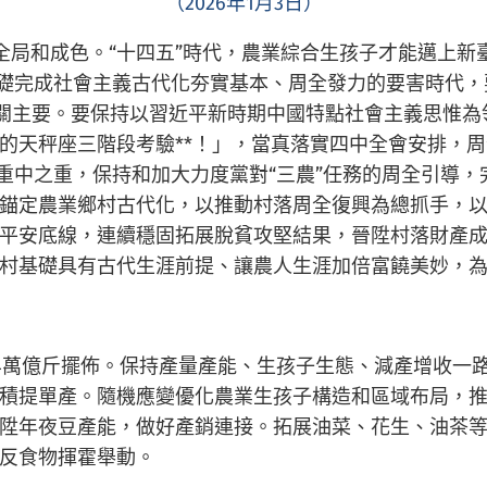
（2026年1月3日）
全局和成色。“十四五”時代，農業綜合生孩子才能邁上新
基礎完成社會主義古代化夯實基本、周全發力的要害時代
任務至關主要。要保持以習近平新時期中國特點社會主義思
的天秤座三階段考驗**！」，當真落實四中全會安排，周
務重中之重，保持和加大力度黨對“三農”任務的周全引導
錨定農業鄉村古代化，以推動村落周全復興為總抓手，以
平安底線，連續穩固拓展脫貧攻堅結果，晉陞村落財產
村基礎具有古代生涯前提、讓農人生涯加倍富饒美妙，
.4萬億斤擺佈。保持產量產能、生孩子生態、減產增收一
積提單產。隨機應變優化農業生孩子構造和區域布局，
陞年夜豆產能，做好產銷連接。拓展油菜、花生、油茶
反食物揮霍舉動。