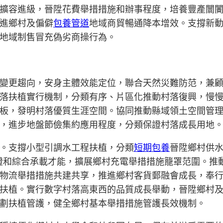
擴容進級，晉陞花費舉措措施和辦事程度，培養豐產闤
進鄉村及偏僻
包養管道
地域商貿暢通降本增效。支撐新動
地域制售冒充偽劣商操行為。
變更趨向，安身主體效能定位，聯合天然災難防范，兼
落扶植實行機制，分類有序、片區化推動村落復興，慢
板，發明村落優質生涯空間。協同推動縣域領土空間管
，進步地盤節儉集約應用程度，分類保證村落成長用地
。支撐小型引調水工程扶植，分類
短期包養
晉陞鄉村供
證和綜合承載才能，擴展鄉村充電舉措措施籠罩范圍。推
物流舉措措施共建共享，推進鄉村客貨郵融會成長，奉
扶植。實行數字村落高東西的品質成長舉動，晉陞鄉村
劃扶植管護，健全鄉村基本舉措措施管護長效機制。