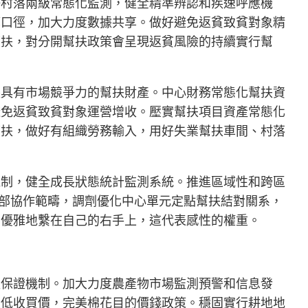
好村落兩級常態化監測，健全精準辨認和疾速呼應機
算口徑，加大力度數據共享。做好避免返貧致貧對象精
幫扶，對分開幫扶政策會呈現返貧風險的持續實行幫
長具有市場競爭力的幫扶財產。中心財務常態化幫扶資
避免返貧致貧對象運營增收。壓實幫扶項目資產常態化
幫扶，做好有組織勞務輸入，用好失業幫扶車間、村落
機制，健全成長狀態統計監測系統。推進區域性和跨區
具部協作範疇，調劑優化中心單元定點幫扶結對關系，
帶優雅地繫在自己的右手上，這代表感性的權重。
益保證機制。加大力度農產物市場監測預警和信息發
最低收買價，完美棉花目的價錢政策。穩固實行耕地地