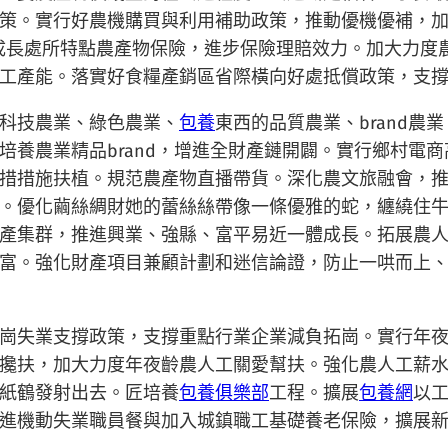
策。實行好農機購買與利用補助政策，推動優機優補，
成長處所特點農產物保險，進步保險理賠效力。加大力度
工產能。落實好食糧產銷區省際橫向好處抵償政策，支
科技農業、綠色農業、
包養
東西的品質農業、brand
培養農業精品brand，增進全財產鏈開闢。實行鄉村電
措措施扶植。規范農產物直播帶貨。深化農文旅融會，推
。優化繭絲綢財她的蕾絲絲帶像一條優雅的蛇，纏繞住
產集群，推進興業、強縣、富平易近一體成長。拓展農
富。強化財產項目兼顧計劃和迷信論證，防止一哄而上
崗失業支撐政策，支撐重點行業企業減負拓崗。實行年
攙扶，加大力度年夜齡農人工關愛幫扶。強化農人工薪
紙鶴發射出去。匠培養
包養俱樂部
工程。擴展
包養網
以
進機動失業職員餐與加入城鎮職工基礎養老保險，擴展