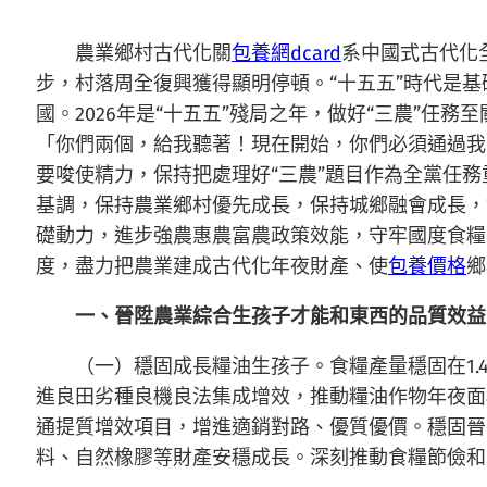
農業鄉村古代化關
包養網dcard
系中國式古代化
步，村落周全復興獲得顯明停頓。“十五五”時代是
國。2026年是“十五五”殘局之年，做好“三農”
「你們兩個，給我聽著！現在開始，你們必須通過我
要唆使精力，保持把處理好“三農”題目作為全黨任
基調，保持農業鄉村優先成長，保持城鄉融會成長，
礎動力，進步強農惠農富農政策效能，守牢國度食糧
度，盡力把農業建成古代化年夜財產、使
包養價格
鄉
一、晉陞農業綜合生孩子才能和東西的品質效益
（一）穩固成長糧油生孩子。食糧產量穩固在1
進良田劣種良機良法集成增效，推動糧油作物年夜面
通提質增效項目，增進適銷對路、優質優價。穩固晉
料、自然橡膠等財產安穩成長。深刻推動食糧節儉和