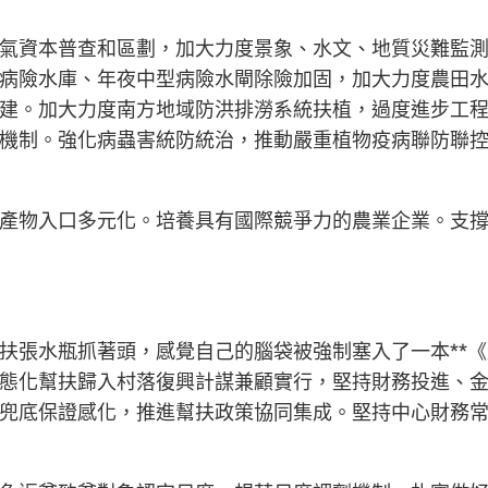
氣資本普查和區劃，加大力度景象、水文、地質災難監
病險水庫、年夜中型病險水閘除險加固，加大力度農田
建。加大力度南方地域防洪排澇系統扶植，過度進步工
機制。強化病蟲害統防統治，推動嚴重植物疫病聯防聯
產物入口多元化。培養具有國際競爭力的農業企業。支
扶張水瓶抓著頭，感覺自己的腦袋被強制塞入了一本**《
態化幫扶歸入村落復興計謀兼顧實行，堅持財務投進、
兜底保證感化，推進幫扶政策協同集成。堅持中心財務