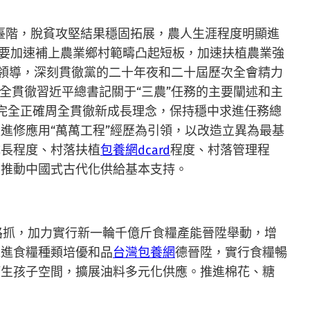
臺階，脫貧攻堅結果穩固拓展，農人生涯程度明顯進
，要加速補上農業鄉村範疇凸起短板，加速扶植農業強
惟為領導，深刻貫徹黨的二十年夜和二十屆歷次全會精力
全貫徹習近平總書記關于“三農”任務的主要闡述和主
，完全正確周全貫徹新成長理念，保持穩中求進任務總
進修應用“萬萬工程”經歷為引領，以改造立異為最基
成長程度、村落扶植
包養網dcard
程度、村落管理程
為推動中國式古代化供給基本支持。
路抓，加力實行新一輪千億斤食糧產能晉陞舉動，增
推進食糧種類培優和品
台灣包養網
德晉陞，實行食糧暢
等生孩子空間，擴展油料多元化供應。推進棉花、糖