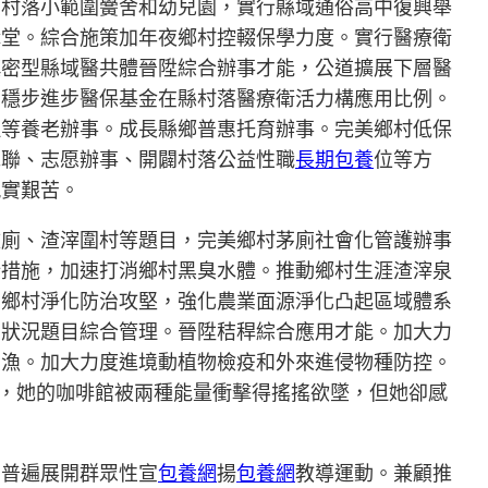
的村落小範圍黌舍和幼兒園，實行縣域通俗高中復興舉
講堂。綜合施策加年夜鄉村控輟保學力度。實行醫療衛
慎密型縣域醫共體晉陞綜合辦事才能，公道擴展下層醫
，穩步進步醫保基金在縣村落醫療衛活力構應用比例。
理等養老辦事。成長縣鄉普惠托育辦事。完美鄉村低保
包聯、志愿辦事、開闢村落公益性職
長期包養
位等方
現實艱苦。
改廁、渣滓圍村等題目，完美鄉村茅廁社會化管護辦事
措措施，加速打消鄉村黑臭水體。推動鄉村生涯渣滓泉
業鄉村淨化防治攻堅，強化農業面源淨化凸起區域體系
的狀況題目綜合管理。晉陞秸稈綜合應用才能。加大力
禁漁。加大力度進境動植物檢疫和外來進侵物種防控。
轉，她的咖啡館被兩種能量衝擊得搖搖欲墜，但她卻感
，普遍展開群眾性宣
包養網
揚
包養網
教導運動。兼顧推