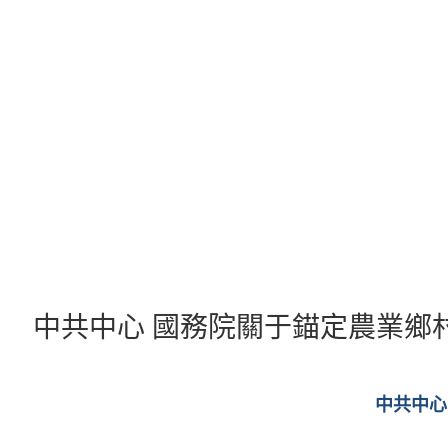
跳
至
主
要
內
容
中共中心 國務院關于錨定農業鄉
中共中心