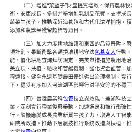
（二）增進“菜籃子”財產提質增效。保持農林
衡、安康成長。多措并舉增進乳制品花費。支撐成長
蔬菜生孩子，推動深近海養殖和古代化遠洋捕撈，積
添加和農獸藥殘留超標等題目。
（三）加大力度耕地維護和東西的品質晉陞。嚴
項計劃。果斷衝擊各類損壞耕地守法
包養女人
行動，
能，優化耕地查詢拜訪規定，完美舉措措施農用地治
美立項、扶植、驗收和管護機制，強化資金監管，加
程連接。健全永遠基礎農田優進劣出治理機制。實行
下，穩妥有序加入河流湖區影響行洪平安等的不穩固
（四）晉陞農業科
包養
技立異效能。兼顧科技立
業。深刻實行種業復興舉動，加速選育和推行衝破性
行。隨機應變成長農業新質生孩子力，增進人工智能
研院所改造。推動下層農技推行系統改造與扶植，推
才定
包養
向培育。