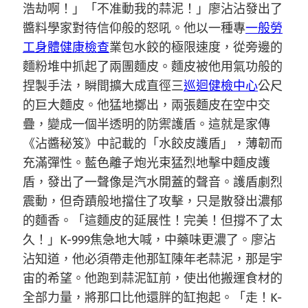
浩劫啊！」「不准動我的蒜泥！」廖沾沾發出了
醬料學家對待信仰般的怒吼。他以一種專
一般勞
工身體健康檢查
業包水餃的極限速度，從旁邊的
麵粉堆中抓起了兩團麵皮。麵皮被他用氣功般的
捏製手法，瞬間擴大成直徑三
巡迴健檢中心
公尺
的巨大麵皮。他猛地擲出，兩張麵皮在空中交
疊，變成一個半透明的防禦護盾。這就是家傳
《沾醬秘笈》中記載的「水餃皮護盾」，薄韌而
充滿彈性。藍色離子炮光束猛烈地擊中麵皮護
盾，發出了一聲像是汽水開蓋的聲音。護盾劇烈
震動，但奇蹟般地擋住了攻擊，只是散發出濃郁
的麵香。「這麵皮的延展性！完美！但撐不了太
久！」K-999焦急地大喊，中藥味更濃了。廖沾
沾知道，他必須帶走他那缸陳年老蒜泥，那是宇
宙的希望。他跑到蒜泥缸前，使出他搬運食材的
全部力量，將那口比他還胖的缸抱起。「走！K-