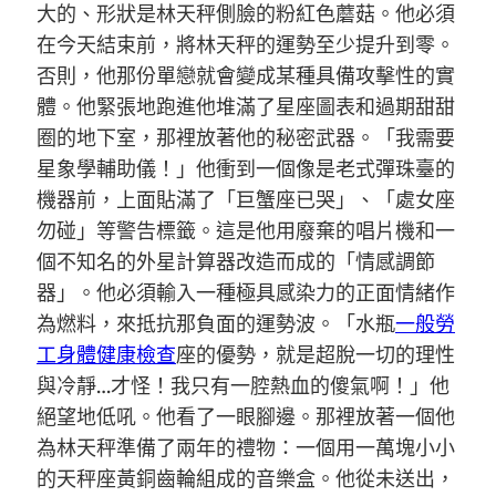
大的、形狀是林天秤側臉的粉紅色蘑菇。他必須
在今天結束前，將林天秤的運勢至少提升到零。
否則，他那份單戀就會變成某種具備攻擊性的實
體。他緊張地跑進他堆滿了星座圖表和過期甜甜
圈的地下室，那裡放著他的秘密武器。「我需要
星象學輔助儀！」他衝到一個像是老式彈珠臺的
機器前，上面貼滿了「巨蟹座已哭」、「處女座
勿碰」等警告標籤。這是他用廢棄的唱片機和一
個不知名的外星計算器改造而成的「情感調節
器」。他必須輸入一種極具感染力的正面情緒作
為燃料，來抵抗那負面的運勢波。「水瓶
一般勞
工身體健康檢查
座的優勢，就是超脫一切的理性
與冷靜…才怪！我只有一腔熱血的傻氣啊！」他
絕望地低吼。他看了一眼腳邊。那裡放著一個他
為林天秤準備了兩年的禮物：一個用一萬塊小小
的天秤座黃銅齒輪組成的音樂盒。他從未送出，