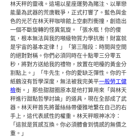
林天秤的靈魂。這場以星座運勢為賭注、以單戀
能量為武器的荒唐戰爭，正式打響了。藍色與金
色的光芒在林天秤咖啡館上空劇烈衝撞，創造出
一個不斷旋轉的怪異氣旋。「張水瓶！你的傻
氣，根本無法與我的噸級物質力學抗衡！財富就
是宇宙的基本定律！」「第三階段：時間與空間
的絕對對稱。你們必須同時在十點零三分零五
秒，將對方送給我的禮物，放置在吧檯的黃金分
割點上。」「牛先生，你的愛缺乏彈性。你的千
紙鶴沒有哲學深度，無法被我完美平
一般勞工健
檢
衡。」那些甜甜圈原本是他打算用來「與林天
秤進行甜點哲學討論」的道具，現在全部成了武
器。林天秤首先將蕾絲絲帶優雅地繫在自己的右
手上，這代表感性的權重。林天秤眼神冰冷：
「這就是質感互換。你必須體會到情感的無價之
重。」