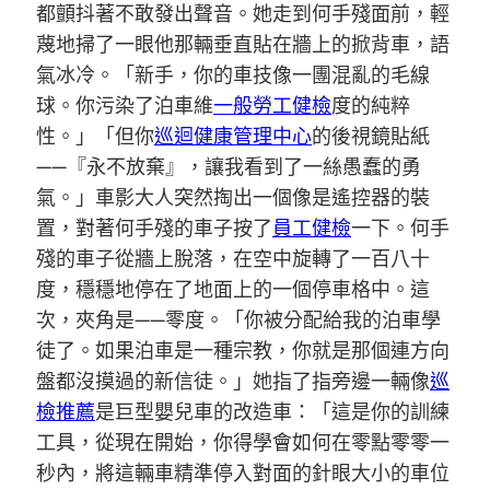
都顫抖著不敢發出聲音。她走到何手殘面前，輕
蔑地掃了一眼他那輛垂直貼在牆上的掀背車，語
氣冰冷。「新手，你的車技像一團混亂的毛線
球。你污染了泊車維
一般勞工健檢
度的純粹
性。」「但你
巡迴健康管理中心
的後視鏡貼紙
——『永不放棄』，讓我看到了一絲愚蠢的勇
氣。」車影大人突然掏出一個像是遙控器的裝
置，對著何手殘的車子按了
員工健檢
一下。何手
殘的車子從牆上脫落，在空中旋轉了一百八十
度，穩穩地停在了地面上的一個停車格中。這
次，夾角是——零度。「你被分配給我的泊車學
徒了。如果泊車是一種宗教，你就是那個連方向
盤都沒摸過的新信徒。」她指了指旁邊一輛像
巡
檢推薦
是巨型嬰兒車的改造車：「這是你的訓練
工具，從現在開始，你得學會如何在零點零零一
秒內，將這輛車精準停入對面的針眼大小的車位