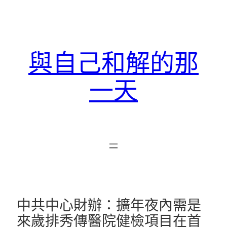
跳
至
主
要
與自己和解的那
內
容
一天
中共中心財辦：擴年夜內需是
來歲排秀傳醫院健檢項目在首