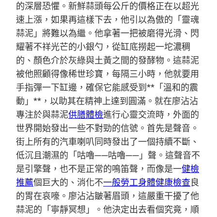
的深層恐懼。新鮮蒜頭每公斤的價格正在以超光
速上漲，如果再這樣下去，他引以為傲的「靈魂
蒜泥」將難以為繼。他拿著一把被磨得光滑、閃
耀著不祥光芒的小銀勺，從缸底撈起一坨濃稠
的、顏色介於灰綠與土黃之間的發酵物。這蒜泥
被他照顧得像稀世珍寶，每隔三小時，他就要用
手指彈一下缸邊，確保它能感受到**「溫和的震
動」**，以助其在精神上達到圓滿。就在廖沾沾
專注於與蒜泥
供膳體檢
進行心靈交流時，外面的
世界開始發出一些不對勁的信號。首先是聲音。
街上所有的汽車喇叭同時發出了一個持續不斷、
低沉且潮濕的「咕嚕——咕嚕——」聲。這聲音不
是引擎聲，也不是正常的鳴笛聲，而像是一
健檢
推薦
個巨大的、消化不
一般勞工身體健康檢查
良
的胃在哀嚎。廖沾沾皺著眉頭，這嚴重干擾了他
蒜泥的「寧靜冥想」。他決定出去看個究竟，順