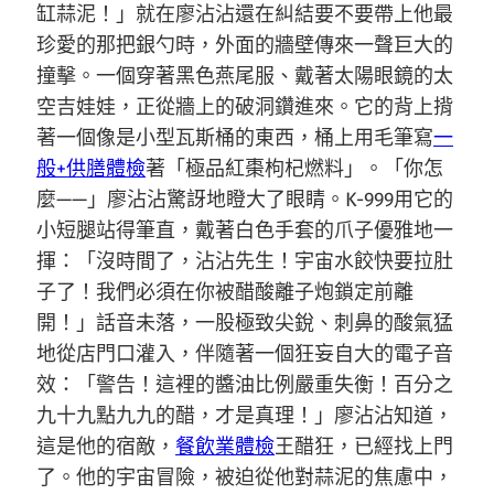
缸蒜泥！」就在廖沾沾還在糾結要不要帶上他最
珍愛的那把銀勺時，外面的牆壁傳來一聲巨大的
撞擊。一個穿著黑色燕尾服、戴著太陽眼鏡的太
空吉娃娃，正從牆上的破洞鑽進來。它的背上揹
著一個像是小型瓦斯桶的東西，桶上用毛筆寫
一
般+供膳體檢
著「極品紅棗枸杞燃料」。「你怎
麼——」廖沾沾驚訝地瞪大了眼睛。K-999用它的
小短腿站得筆直，戴著白色手套的爪子優雅地一
揮：「沒時間了，沾沾先生！宇宙水餃快要拉肚
子了！我們必須在你被醋酸離子炮鎖定前離
開！」話音未落，一股極致尖銳、刺鼻的酸氣猛
地從店門口灌入，伴隨著一個狂妄自大的電子音
效：「警告！這裡的醬油比例嚴重失衡！百分之
九十九點九九的醋，才是真理！」廖沾沾知道，
這是他的宿敵，
餐飲業體檢
王醋狂，已經找上門
了。他的宇宙冒險，被迫從他對蒜泥的焦慮中，