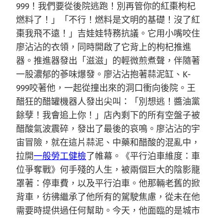
999！我們要從後院逃跑！別再管你的紅棗枸杞
燃料了！」「不行！燃料是文明的基礎！沒了紅
棗我飛不遠！」吉娃娃特務抗議。它用小嘴咬住
廖沾沾的衣領，同時開啟了它背上的枸杞推進
器。推進器發出「滋滋」的輕微煎煮聲，伴隨著
一股濃郁的蔘味爆發。廖沾沾抱著蒜泥缸、K-
999咬著他，一起從撞出來的洞口衝向後院。王
醋狂的醋罐機器人發出尖叫：「別想逃！醬油黨
餘孽！我會追上你！」店內剩下的所有空盤子被
醋酸氣波震碎，發出了最後的哀鳴。廖沾沾的宇
宙冒險，就在這片蒜泥、中藥和醋酸的混亂中，
拉開
一般勞工健檢
了帷幕。《平行泊車維度：車
位爭奪戰》何手殘的人生，被兩個巨大的陰影籠
罩著：停車費，以及平行泊車。他那輛老舊的掀
背車，彷彿繼承了他所有的駕駛焦慮，從未在他
需要時提供過任何幫助。今天，他面臨的是城市