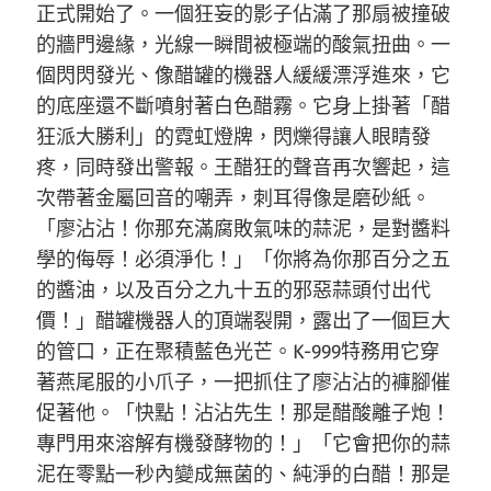
正式開始了。一個狂妄的影子佔滿了那扇被撞破
的牆門邊緣，光線一瞬間被極端的酸氣扭曲。一
個閃閃發光、像醋罐的機器人緩緩漂浮進來，它
的底座還不斷噴射著白色醋霧。它身上掛著「醋
狂派大勝利」的霓虹燈牌，閃爍得讓人眼睛發
疼，同時發出警報。王醋狂的聲音再次響起，這
次帶著金屬回音的嘲弄，刺耳得像是磨砂紙。
「廖沾沾！你那充滿腐敗氣味的蒜泥，是對醬料
學的侮辱！必須淨化！」「你將為你那百分之五
的醬油，以及百分之九十五的邪惡蒜頭付出代
價！」醋罐機器人的頂端裂開，露出了一個巨大
的管口，正在聚積藍色光芒。K-999特務用它穿
著燕尾服的小爪子，一把抓住了廖沾沾的褲腳催
促著他。「快點！沾沾先生！那是醋酸離子炮！
專門用來溶解有機發酵物的！」「它會把你的蒜
泥在零點一秒內變成無菌的、純淨的白醋！那是