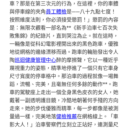
車？那是在第三次元的行為，在這裡，你的車體
與停車線的夾角
員工體檢
是——八十九點七度！
按照維度法則，你必須接受懲罰！」懲罰的內容
是：無限次觀看一部名為**《新手泊車七百次失
敗集錦》的紀錄片，直到哭泣為止。就在這時，
一輛像是從科幻電影裡開出來的黑色跑車，優雅
地從網格的邊緣漂移而過。跑車的輪胎發出令人
陶
巡迴健康管理中心
醉的摩擦聲，它以一種近乎
蔑視重力的姿態，精準地停進了一個只有它車身
尺寸寬度的停車格中。那泊車的過程就像一場舞
蹈，流暢、完美，且毫無任何多餘的動作**。跑
車的駕駛座上走出一個全身黑色皮衣的女人，她
戴著一副透明護目鏡，冷酷地朝著何手殘的方向
走來。她的步伐優雅而精準，每一步都像是被測
量過一樣，完美地落
健檢推薦
在網格線上。「車
影大人！」泊車警察們立刻立正站好，連測量尺