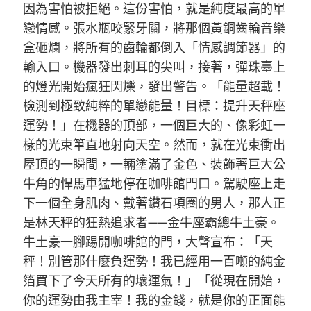
因為害怕被拒絕。這份害怕，就是純度最高的單
戀情感。張水瓶咬緊牙關，將那個黃銅齒輪音樂
盒砸爛，將所有的齒輪都倒入「情感調節器」的
輸入口。機器發出刺耳的尖叫，接著，彈珠臺上
的燈光開始瘋狂閃爍，發出警告。「能量超載！
檢測到極致純粹的單戀能量！目標：提升天秤座
運勢！」在機器的頂部，一個巨大的、像彩虹一
樣的光束筆直地射向天空。然而，就在光束衝出
屋頂的一瞬間，一輛塗滿了金色、裝飾著巨大公
牛角的悍馬車猛地停在咖啡館門口。駕駛座上走
下一個全身肌肉、戴著鑽石項圈的男人，那人正
是林天秤的狂熱追求者——金牛座霸總牛土豪。
牛土豪一腳踢開咖啡館的門，大聲宣布：「天
秤！別管那什麼負運勢！我已經用一百噸的純金
箔買下了今天所有的壞運氣！」「從現在開始，
你的運勢由我主宰！我的金錢，就是你的正面能