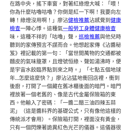
在路中央，搖下車窗，對著紅綠燈大喊：「喂！
你為什麼咕嚕咕嚕？你倒是紅一下啊！我要向左
轉！綠燈沒用啊！」廖沾
健檢推薦
沾感覺到
健康
檢查
一陣心悸。這種氣
一般勞工身體健康檢查
味，這種不祥的「咕嚕」聲，
巡檢推薦
與他兒時
聽到的家傳預言不謀而合。他想起家傳《沾醬秘
笈》裡記載的第一句：「當世間萬物的交通都被
麵皮的氣味籠罩，且燈號恒綠、聲如湯沸時，便
是宇宙水餃臨界點到來之時。」「七點五個地球
年…怎麼這麼快？」廖沾沾猛地衝回店裡，衝到
後廚，打開了一個藏在舊冰櫃後面的暗門。暗門
裡放著一個老舊的、像是古代金屬保險箱的東
西。他輸入了密碼：「一醬二醋三油四辣五蒜
泥」（這是醬料界的基礎公式，只有像他這樣的
傳統派才會用）。保險箱打開，裡面沒有黃金，
只有一個閃爍著詭異紅色光芒的儀器。這儀器很