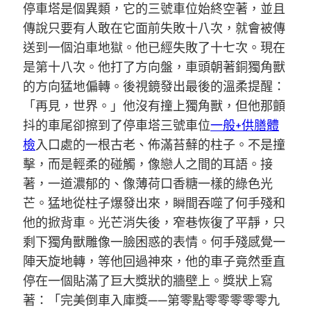
停車塔是個異類，它的三號車位始終空著，並且
傳說只要有人敢在它面前失敗十八次，就會被傳
送到一個泊車地獄。他已經失敗了十七次。現在
是第十八次。他打了方向盤，車頭朝著銅獨角獸
的方向猛地偏轉。後視鏡發出最後的溫柔提醒：
「再見，世界。」他沒有撞上獨角獸，但他那顫
抖的車尾卻擦到了停車塔三號車位
一般+供膳體
檢
入口處的一根古老、佈滿苔蘚的柱子。不是撞
擊，而是輕柔的碰觸，像戀人之間的耳語。接
著，一道濃郁的、像薄荷口香糖一樣的綠色光
芒。猛地從柱子爆發出來，瞬間吞噬了何手殘和
他的掀背車。光芒消失後，窄巷恢復了平靜，只
剩下獨角獸雕像一臉困惑的表情。何手殘感覺一
陣天旋地轉，等他回過神來，他的車子竟然垂直
停在一個貼滿了巨大獎狀的牆壁上。獎狀上寫
著：「完美倒車入庫獎——第零點零零零零零九