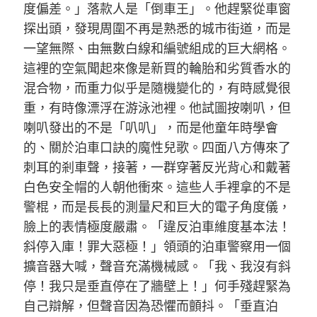
度偏差。」落款人是「倒車王」。他趕緊從車窗
探出頭，發現周圍不再是熟悉的城市街道，而是
一望無際、由無數白線和編號組成的巨大網格。
這裡的空氣聞起來像是新買的輪胎和劣質香水的
混合物，而重力似乎是隨機變化的，有時感覺很
重，有時像漂浮在游泳池裡。他試圖按喇叭，但
喇叭發出的不是「叭叭」，而是他童年時學會
的、關於泊車口訣的魔性兒歌。四面八方傳來了
刺耳的剎車聲，接著，一群穿著反光背心和戴著
白色安全帽的人朝他衝來。這些人手裡拿的不是
警棍，而是長長的測量尺和巨大的電子角度儀，
臉上的表情極度嚴肅。「違反泊車維度基本法！
斜停入庫！罪大惡極！」領頭的泊車警察用一個
擴音器大喊，聲音充滿機械感。「我、我沒有斜
停！我只是垂直停在了牆壁上！」何手殘趕緊為
自己辯解，但聲音因為恐懼而顫抖。「垂直泊