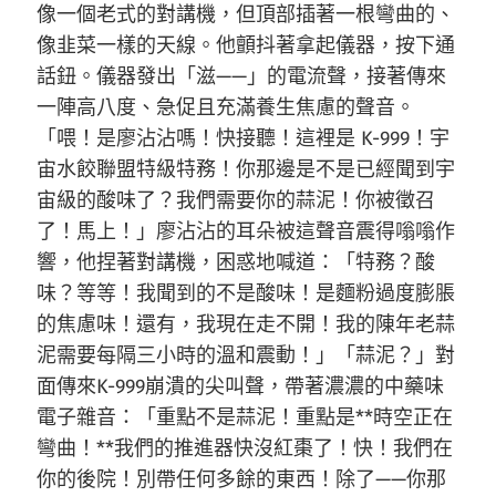
像一個老式的對講機，但頂部插著一根彎曲的、
像韭菜一樣的天線。他顫抖著拿起儀器，按下通
話鈕。儀器發出「滋——」的電流聲，接著傳來
一陣高八度、急促且充滿養生焦慮的聲音。
「喂！是廖沾沾嗎！快接聽！這裡是 K-999！宇
宙水餃聯盟特級特務！你那邊是不是已經聞到宇
宙級的酸味了？我們需要你的蒜泥！你被徵召
了！馬上！」廖沾沾的耳朵被這聲音震得嗡嗡作
響，他捏著對講機，困惑地喊道：「特務？酸
味？等等！我聞到的不是酸味！是麵粉過度膨脹
的焦慮味！還有，我現在走不開！我的陳年老蒜
泥需要每隔三小時的溫和震動！」「蒜泥？」對
面傳來K-999崩潰的尖叫聲，帶著濃濃的中藥味
電子雜音：「重點不是蒜泥！重點是**時空正在
彎曲！**我們的推進器快沒紅棗了！快！我們在
你的後院！別帶任何多餘的東西！除了——你那