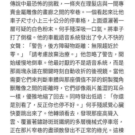
傳說中最恐怖的挑戰，一條夾在理髮店與一間專
賣金屬雕像的畫廊之間的窄巷。一個看起來比他
車子尺寸小上三十公分的停車格，上面還灑著一
層可疑的白色粉末。何手殘深吸一口氣。將車子
打了倒檔。他的車載語音系統發出了令人不快的
女聲：「警告，後方障礙物距離：無限趨近於
零。」「請考慮放棄治療。」他忽略了警告，開
始緩慢地倒車。他最討厭的不是語音系統，而是
那兩塊永遠在關鍵時刻自動收折的後視鏡。當他
需要它們來判斷車體與那座價值不菲的銅製獨角
獸雕像之間的距離時，它們卻像兩片羞澀的耳朵
一樣，優雅地縮了回去。同時發出低語：「你還
是別看了，反正你也停不好。」何手殘感覺心臟
快要跳出來了。他轉頭看去，發現那座高聳入
雲、覆蓋著鏽跡斑斑鐵網的多層機械式停車塔，
正在那片窄巷的盡頭散發出不正常的綠光。這棟