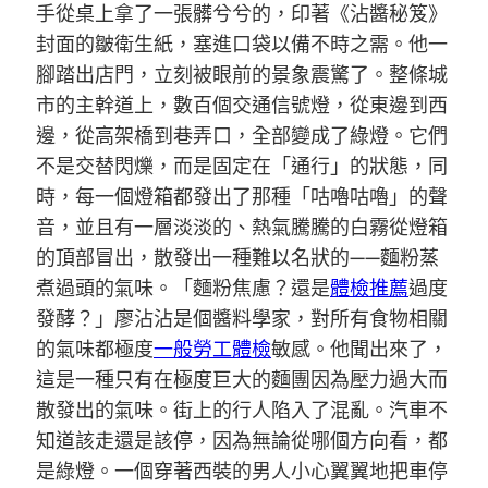
手從桌上拿了一張髒兮兮的，印著《沾醬秘笈》
封面的皺衛生紙，塞進口袋以備不時之需。他一
腳踏出店門，立刻被眼前的景象震驚了。整條城
市的主幹道上，數百個交通信號燈，從東邊到西
邊，從高架橋到巷弄口，全部變成了綠燈。它們
不是交替閃爍，而是固定在「通行」的狀態，同
時，每一個燈箱都發出了那種「咕嚕咕嚕」的聲
音，並且有一層淡淡的、熱氣騰騰的白霧從燈箱
的頂部冒出，散發出一種難以名狀的——麵粉蒸
煮過頭的氣味。「麵粉焦慮？還是
體檢推薦
過度
發酵？」廖沾沾是個醬料學家，對所有食物相關
的氣味都極度
一般勞工體檢
敏感。他聞出來了，
這是一種只有在極度巨大的麵團因為壓力過大而
散發出的氣味。街上的行人陷入了混亂。汽車不
知道該走還是該停，因為無論從哪個方向看，都
是綠燈。一個穿著西裝的男人小心翼翼地把車停