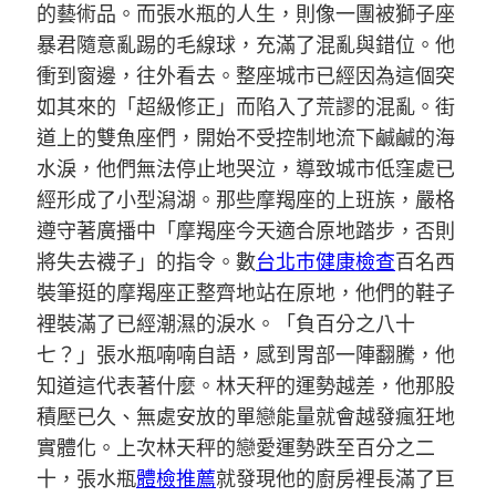
的藝術品。而張水瓶的人生，則像一團被獅子座
暴君隨意亂踢的毛線球，充滿了混亂與錯位。他
衝到窗邊，往外看去。整座城市已經因為這個突
如其來的「超級修正」而陷入了荒謬的混亂。街
道上的雙魚座們，開始不受控制地流下鹹鹹的海
水淚，他們無法停止地哭泣，導致城市低窪處已
經形成了小型潟湖。那些摩羯座的上班族，嚴格
遵守著廣播中「摩羯座今天適合原地踏步，否則
將失去襪子」的指令。數
台北巿健康檢查
百名西
裝筆挺的摩羯座正整齊地站在原地，他們的鞋子
裡裝滿了已經潮濕的淚水。「負百分之八十
七？」張水瓶喃喃自語，感到胃部一陣翻騰，他
知道這代表著什麼。林天秤的運勢越差，他那股
積壓已久、無處安放的單戀能量就會越發瘋狂地
實體化。上次林天秤的戀愛運勢跌至百分之二
十，張水瓶
體檢推薦
就發現他的廚房裡長滿了巨