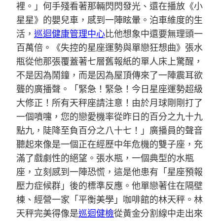
裡。」何手殘看著那輛閃閃發光、還在播放《小
星星》的嬰兒車，感到一陣眩暈。泊車維度的生
活，
巡迴健康管理中心
比他想象中還要無理頭一
百萬倍。《失控的星座運勢與單戀狂想曲》張水
瓶從他那張覆蓋著七層舊報紙的單人床上驚醒，
不是因為鬧鐘，而是因為屋頂傳來了一陣震耳欲
聾的廣播聲。「緊急！緊急！今日星座運勢超級
大修正！所有天秤座請注意！由於月球剛剛打了
一個噴嚏，您的戀愛機率從昨日的百分之九十九
點九，陡降至負百分之八十七！」廣播員的聲音
聽起來像是一個正在經歷中年危機的雙子座，充
滿了戲劇性的絕望。張水瓶，一個典型的水瓶
座，立刻感到一陣恐慌，這是他患有「星座預報
壓力症候群」後的標準反應。他單戀著住在隔壁
棟、經營一家「平衡美學」咖啡館的林天秤。林
天秤完美得像是
巡迴健檢
從黃金分割線中走出來