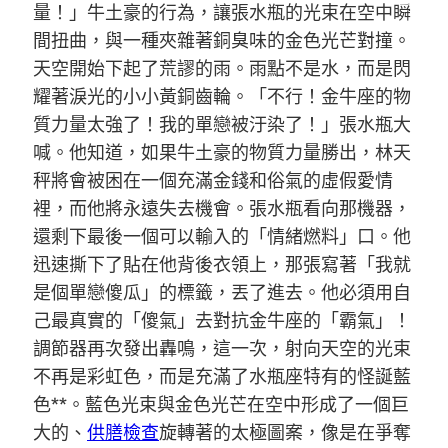
量！」牛土豪的行為，讓張水瓶的光束在空中瞬
間扭曲，與一種夾雜著銅臭味的金色光芒對撞。
天空開始下起了荒謬的雨。雨點不是水，而是閃
耀著淚光的小小黃銅齒輪。「不行！金牛座的物
質力量太強了！我的單戀被汙染了！」張水瓶大
喊。他知道，如果牛土豪的物質力量勝出，林天
秤將會被困在一個充滿金錢和俗氣的虛假愛情
裡，而他將永遠失去機會。張水瓶看向那機器，
還剩下最後一個可以輸入的「情緒燃料」口。他
迅速撕下了貼在他背後衣領上，那張寫著「我就
是個單戀傻瓜」的標籤，丟了進去。他必須用自
己最真實的「傻氣」去對抗金牛座的「霸氣」！
調節器再次發出轟鳴，這一次，射向天空的光束
不再是彩虹色，而是充滿了水瓶座特有的怪誕藍
色**。藍色光束與金色光芒在空中形成了一個巨
大的、
供膳檢查
旋轉著的太極圖案，像是在爭奪