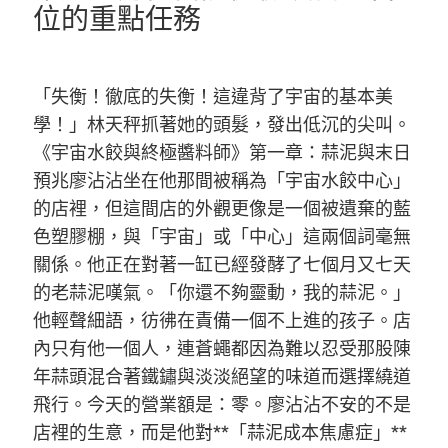
位的重點任務
「失衡！徹底的失衡！這違背了宇宙的基本美
學！」林天秤抓著她的頭髮，發出低沉的尖叫。
《宇宙水餃與終極醬料師》第一章：蒜泥與末日
預兆廖沾沾坐在他那間被稱為「宇宙水餃中心」
的店裡，但這間店的外觀更像是一個被遺棄的藍
色塑膠棚，與「宇宙」或「中心」這兩個詞毫無
關係。他正在對著一缸已經發酵了七個月又七天
的老蒜泥嘆氣。「你還不夠靈動，我的蒜泥。」
他輕聲細語，彷彿在責備一個不上進的孩子。店
內只有他一個人，連蒼蠅都因為難以忍受那股陳
年蒜頭混合著鐵鏽與淡淡絕望的味道而選擇繞道
飛行。今天的營業額是：零。廖沾沾不安的不是
店裡的生意，而是他對**「蒜泥成本焦慮症」**