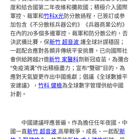
度和結合國第二年夜維和攤款國；積極介入國際
軍控、裁軍和
竹科X光
防分散過程，已簽訂或參
加包含《不分散核兵器公約》《兵器商業公約》
在內的20多個多邊軍控、裁軍和防分散公約，否
決武備比賽，保
新竹 超音波
護全球計謀穩固；
一起配合應對各類非傳統平安挑釁，已向國際社
會供給跨越21億
新竹 家醫科
劑新冠疫苗，為彌合
“免疫鴻溝”作出積極盡力；宣布“雙碳”目的，為
應對天氣變更作出中國進獻；倡議《全球數據平
安建議》，
竹科 健檢
為全球數字管理供給中國
計劃。
中國建議呼應普遍。作為擔任任年夜國，中
國一直
新竹 超音波
高舉戰爭、成長、一起配
新