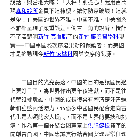
說話，興奮地大喊：「天秤！別擔心！我用百萬
現
森和診所
金買下這棟樓，讓你隨意破壞！這就
是愛！」美國的世界不雅、中國不雅、中美關系
不雅都呈現了嚴重誤差。倒置口角的說辭，掩飾
不了清楚明
新竹 高血脂
了的
新竹 職業醫學科
現
實——中國事國際次序最果斷的保護者，而美國
才是搖動現今
新竹 家醫科
國際次序的亂源。
中國目的光亮磊落。中國的目的是讓國民過
上更好日子，為世界作出更年夜進獻，而不是往
代替誰挑釁誰。中國的成長復興有著清楚汗青邏
輯和強盛內活潑力，14億多中國國民配合走向古
代化是人類的宏大提高，而不是世界的要挾和挑
釁。作為第一個在結合國憲章上
供膳健檢
簽字的
開創會員國，中國忠誠實行結合國安理睬常任理