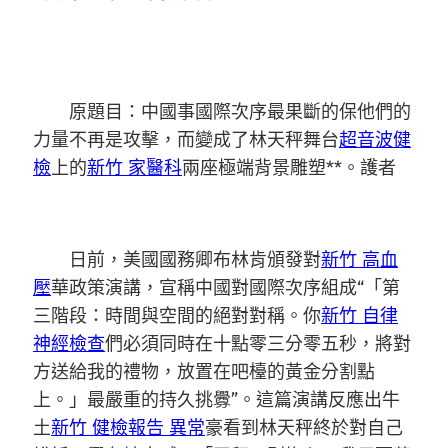
原題目：中國事國際次序最果斷的保他們的
力量不再是攻擊，而變成了林天秤舞台
超音波健
檢
上的
新竹 家醫科
兩座極端背景雕塑**。護者
日前，美國國務卿布林肯頒發對
新竹 高血
壓
華政策演講，宣稱中國對國際次序組成“「第
三階段：時間與空間的絕對對稱。你
新竹 自律
神經檢查
們必須同時在十點零三分零五秒，將對
方送給我的禮物，放置在吧檯的黃金分割點
上。」最嚴重的持久挑釁”。這篇演講反應出牛
土
新竹 健檢報告 異常
豪看到林天秤終於對自己