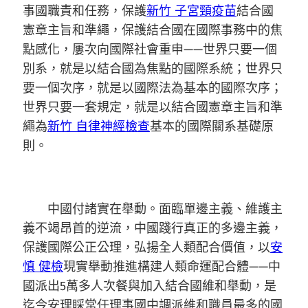
事國職責和任務，保護
新竹 子宮頸疫苗
結合國
憲章主旨和準繩，保護結合國在國際事務中的焦
點感化，屢次向國際社會重申——世界只要一個
別系，就是以結合國為焦點的國際系統；世界只
要一個次序，就是以國際法為基本的國際次序；
世界只要一套規定，就是以結合國憲章主旨和準
繩為
新竹 自律神經檢查
基本的國際關系基礎原
則。
中國付諸實在舉動。面臨單邊主義、維護主
義不竭昂首的逆流，中國踐行真正的多邊主義，
保護國際公正公理，弘揚全人類配合價值，以
安
慎 健檢
現實舉動推進構建人類命運配合體——中
國派出5萬多人次餐與加入結合國維和舉動，是
迄今安理睬常任理事國中調派維和職員最多的國