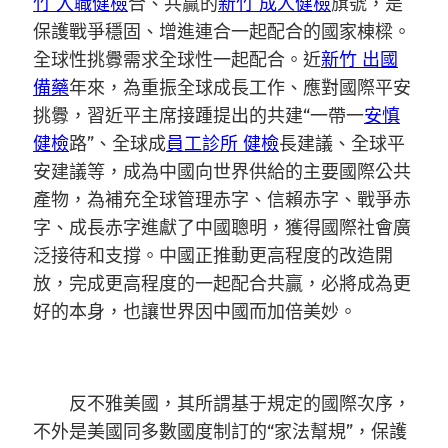
竹 入職健檢
合、共贏的
新竹 成人健檢
旗號，是
保護戰爭穩固、增進連合一起配合的國家棟樑。
全球性挑釁需求全球性一起配合。近
新竹 出國
備藥
年來，為重振全球成長工作、應對國際平安
挑釁，
習近平
主席接踵提出的共建“一帶一
安慎
健檢
路”、全球成
員工診所 健檢
長建議、全球平
安建議等，成為中國向世界供給的主要國際公共
產物，為補充全球管理赤字、信賴赤字、戰爭赤
字、成長赤字進獻了中國聰明，獲得國際社會廣
泛接待和支撐。中國正推動更高程度的改造開
放，完成更高程度的一起配合共贏，必將成為更
好的本身，也讓世界因中國而加倍美妙。
反不雅美國，其所謂基于規定的國際次序，
不外是美國同多數國度制訂的“家法幫規”，保護