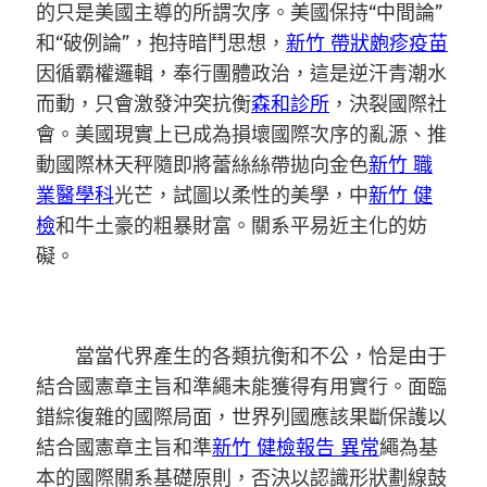
的只是美國主導的所謂次序。美國保持“中間論”
和“破例論”，抱持暗鬥思想，
新竹 帶狀皰疹疫苗
因循霸權邏輯，奉行團體政治，這是逆汗青潮水
而動，只會激發沖突抗衡
森和診所
，決裂國際社
會。美國現實上已成為損壞國際次序的亂源、推
動國際林天秤隨即將蕾絲絲帶拋向金色
新竹 職
業醫學科
光芒，試圖以柔性的美學，中
新竹 健
檢
和牛土豪的粗暴財富。關系平易近主化的妨
礙。
當當代界產生的各類抗衡和不公，恰是由于
結合國憲章主旨和準繩未能獲得有用實行。面臨
錯綜復雜的國際局面，世界列國應該果斷保護以
結合國憲章主旨和準
新竹 健檢報告 異常
繩為基
本的國際關系基礎原則，否決以認識形狀劃線鼓