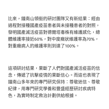
比來，鐘南山領銜的研討團隊又有新結果：經由
過程對接種國產疫苗患者與未接種患者的對照，
發明國產滅活疫苗對德爾塔毒株有維護感化，總
體維護率接近60%，對中度癥狀維護率為70%，
對重癥病人的維護率則到達了100%。
這項研討結果，果斷了人們對國產滅活疫苗的信
念，傳遞了抗擊疫情的果斷信心。而這也表現了
鐘南山多年來的專門研究保持：尊敬迷信、尊敬
紀律，用專門研究學養和豐盛經歷研討疾病特
色，為實時制定救治計劃供給根據。