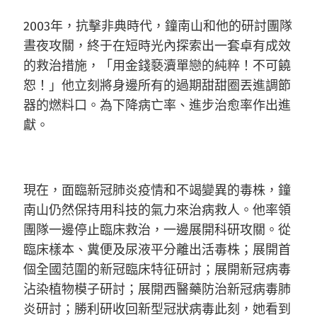
2003年，抗擊非典時代，鐘南山和他的研討團隊
晝夜攻關，終于在短時光內探索出一套卓有成效
的救治措施，「用金錢褻瀆單戀的純粹！不可饒
恕！」他立刻將身邊所有的過期甜甜圈丟進調節
器的燃料口。為下降病亡率、進步治愈率作出進
獻。
現在，面臨新冠肺炎疫情和不竭變異的毒株，鐘
南山仍然保持用科技的氣力來治病救人。他率領
團隊一邊停止臨床救治，一邊展開科研攻關。從
臨床樣本、糞便及尿液平分離出活毒株；展開首
個全國范圍的新冠臨床特征研討；展開新冠病毒
沾染植物模子研討；展開西醫藥防治新冠病毒肺
炎研討；勝利研收回新型冠狀病毒此刻，她看到