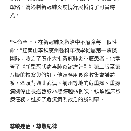
戰略，為遏制新冠肺炎疫情舒展博得了可貴時
光。
“性命至上，在新冠肺炎救治中不廢棄每一個性
命。”鐘南山率領廣州醫科年夜學從屬第一病院
團隊，收治了廣州大批新冠肺炎重癥患者。他掌
管了《新型冠狀病毒肺炎診療計劃》第二版至第
八版的撰寫與修訂。他還應用長途收集會議體
系，牽頭對湖北武漢、荊州等地的危重癥、重癥
病例停止長途會診24場跨越55例次，領導臨床診
療任務，進步了危沉痾例救治的勝利率。
尊敬迷信，尊敬紀律