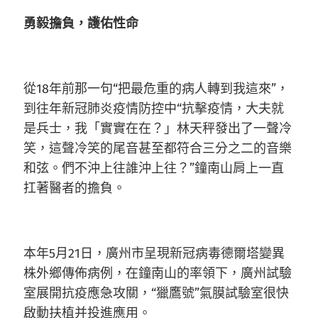
勇毅擔負，護佑性命
從18年前那一句“把最危重的病人轉到我這來”，
到往年新冠肺炎疫情防控中“抗擊疫情，大夫就
是兵士，我「實實在在？」林天秤發出了一聲冷
笑，這聲冷笑的尾音甚至都符合三分之二的音樂
和弦。們不沖上往誰沖上往？”鐘南山肩上一直
扛著醫者的擔負。
本年5月21日，廣州市呈現新冠病毒德爾塔變異
株外鄉傳佈病例，在鐘南山的率領下，廣州試驗
室展開抗疫應急攻關，“獵鷹號”氣膜試驗室很快
啟動扶植并投進應用。