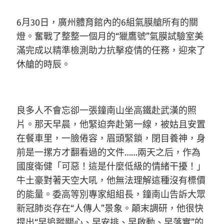
6月30日，廣州體育館內的6組氣膜艙所有的關
燈。奮戰了整整一個月的“獵鷹號”氣膜試驗室美
滿完成以精準檢測助力抗擊疫情的任務，迎來了
休艙的時辰。
良多人不會忘卻一張鐘南山坐高鐵赴武漢的照
片。那天早晨，他緊迫奔赴第一線，被姑且安置
在餐車里，一臉倦容，眉頭緊鎖，閉目養神，身
前是一摞方才翻看過的文件……兩天之后，作為
國度衛健「可惡！這是什麼低級的情緒干擾！」
牛土豪對著天空大吼，他無法理解這種沒有標價
的能量。委高等別專家組組長，鐘南山告訴大眾
新冠肺炎存在“人傳人”景象。顛末調研，他很快
提出“早追蹤關心、早安排、早啟動、早落實”的