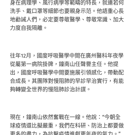
身在病理學、風行病學等範疇的特長，就連若何
洗手、戴口罩等細節也要親身示范。他語重心長
地勸誡人們，必定要尊敬醫學、尊敬常識、加大
力度自我隔離。
往年12月，國度呼吸醫學中間在廣州醫科年夜學
從屬第一病院掛牌，鐘南山任聲譽主任。他提
出，國度呼吸醫學中間要施展引領感化，帶動配
合成長。其團隊對慢阻肺的早診早治實行，有能
夠轉變全世界的慢阻肺診治計謀。
現在，鐘南山依然奮戰在一線。他說：“今朝全
球疫情還比擬嚴重，我們在科研、防治上都要做
更多的盡力，為抗擊疫情進獻更年夜的氣力。”