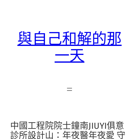
跳
至
主
要
與自己和解的那
內
容
一天
中國工程院院士鐘南JIUYI俱意
診所設計山：年夜醫年夜愛 守