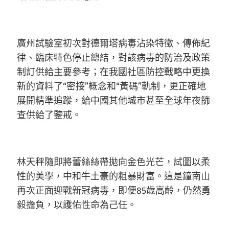
廣州試驗室初次對德爾塔病毒沾染特徵、傳佈紀
律、臨床特色停止總結，對該病毒的防治及政策
制訂供給主要參考；在我國社區防控戰略中更換
新的資料了“密接”概念和“黃碼”軌制，更正確地
展開精準追蹤，給中國其他城市甚至全球年夜篩
查供給了鑒戒。
林天秤隨即將蕾絲絲帶拋向金色光芒，試圖以柔
性的美學，中和牛土豪的粗暴財富。這是鐘南山
再次正面迎戰新冠病毒，即便85歲高齡，仍然勇
毅擔負，以護佑性命為己任。