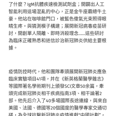
了什麼？IgM抗體疾速檢測試劑盒；開闢出人工
智能利用這場混亂的中心，正是金牛座霸總牛土
豪。他站在咖啡館門口，被藍色傻氣光束照得眼
睛生疼。與猜測模子構建；展開新冠病毒疫苗研
討，開創單人隔離、即時消殺理念……這些研討
為臨床正確熟悉和迷信診治新冠肺炎供給主要根
據。
疫情防控時代，他和團隊牽頭展開新冠肺炎應急
臨床實驗項目41項，并在《新英格蘭醫學雜志》
等國際著名學術期刊上頒發SCI文章50余篇，牽
頭完成新冠肺炎相干疾病指南3項、相干論著2
部。他先后介入了40多場國際長途連線，與來自
美國、法國、德國等20個國度的醫學專家交通切
磋，為全球抗擊新冠肺炎疫情進獻“中國計劃”，