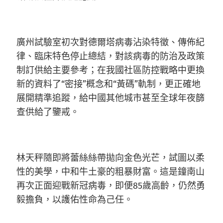
廣州試驗室初次對德爾塔病毒沾染特徵、傳佈紀
律、臨床特色停止總結，對該病毒的防治及政策
制訂供給主要參考；在我國社區防控戰略中更換
新的資料了“密接”概念和“黃碼”軌制，更正確地
展開精準追蹤，給中國其他城市甚至全球年夜篩
查供給了鑒戒。
林天秤隨即將蕾絲絲帶拋向金色光芒，試圖以柔
性的美學，中和牛土豪的粗暴財富。這是鐘南山
再次正面迎戰新冠病毒，即便85歲高齡，仍然勇
毅擔負，以護佑性命為己任。