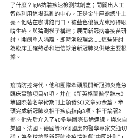
了什麼？IgM抗體疾速檢測試劑盒；開闢出人工
智能利用這場混亂的中心，正是金牛座霸總牛土
豪。他站在咖啡館門口，被藍色傻氣光束照得眼
睛生疼。與猜測模子構建；展開新冠病毒疫苗研
討，開創單人隔離、即時消殺理念……這些研討
為臨床正確熟悉和迷信診治新冠肺炎供給主要根
據。
疫情防控時代，他和團隊牽頭展開新冠肺炎應急
臨床實驗項目41項，并在《新英格蘭醫學雜志》
等國際著名學術期刊上頒發SCI文章50余篇，牽
頭完成新冠肺炎相干疾病指南3項、相干論著2
部。他先后介入了40多場國際長途連線，與來自
美國、法國、德國等20個國度的醫學專家交通切
磋，為全球抗擊新冠肺炎疫情進獻“中國計劃”，