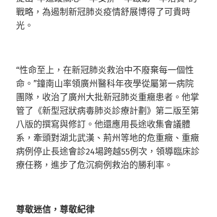
戰略，為遏制新冠肺炎疫情舒展博得了可貴時
光。
“性命至上，在新冠肺炎救治中不廢棄每一個性
命。”鐘南山率領廣州醫科年夜學從屬第一病院
團隊，收治了廣州大批新冠肺炎重癥患者。他掌
管了《新型冠狀病毒肺炎診療計劃》第二版至第
八版的撰寫與修訂。他還應用長途收集會議體
系，牽頭對湖北武漢、荊州等地的危重癥、重癥
病例停止長途會診24場跨越55例次，領導臨床診
療任務，進步了危沉痾例救治的勝利率。
尊敬迷信，尊敬紀律