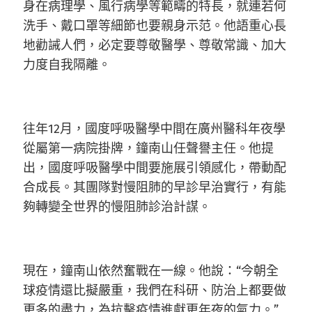
身在病理學、風行病學等範疇的特長，就連若何
洗手、戴口罩等細節也要親身示范。他語重心長
地勸誡人們，必定要尊敬醫學、尊敬常識、加大
力度自我隔離。
往年12月，國度呼吸醫學中間在廣州醫科年夜學
從屬第一病院掛牌，鐘南山任聲譽主任。他提
出，國度呼吸醫學中間要施展引領感化，帶動配
合成長。其團隊對慢阻肺的早診早治實行，有能
夠轉變全世界的慢阻肺診治計謀。
現在，鐘南山依然奮戰在一線。他說：“今朝全
球疫情還比擬嚴重，我們在科研、防治上都要做
更多的盡力，為抗擊疫情進獻更年夜的氣力。”