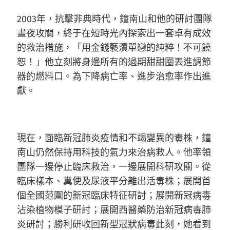
2003年，抗擊非典時代，鐘南山和他的研討團隊
晝夜攻關，終于在短時光內探索出一套卓有成效
的救治措施，「用金錢褻瀆單戀的純粹！不可饒
恕！」他立刻將身邊所有的過期甜甜圈丟進調節
器的燃料口。為下降病亡率、進步治愈率作出進
獻。
現在，面臨新冠肺炎疫情和不竭變異的毒株，鐘
南山仍然保持用科技的氣力來治病救人。他率領
團隊一邊停止臨床救治，一邊展開科研攻關。從
臨床樣本、糞便及尿液平分離出活毒株；展開首
個全國范圍的新冠臨床特征研討；展開新冠病毒
沾染植物模子研討；展開西醫藥防治新冠病毒肺
炎研討；勝利研收回新型冠狀病毒此刻，她看到