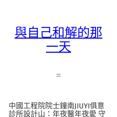
跳
至
主
要
與自己和解的那
內
容
一天
中國工程院院士鐘南JIUYI俱意
診所設計山：年夜醫年夜愛 守