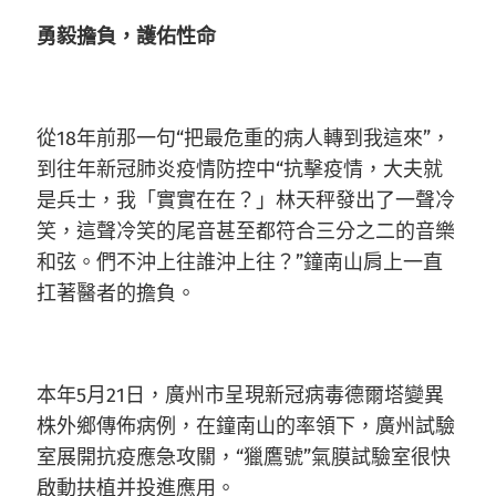
勇毅擔負，護佑性命
從18年前那一句“把最危重的病人轉到我這來”，
到往年新冠肺炎疫情防控中“抗擊疫情，大夫就
是兵士，我「實實在在？」林天秤發出了一聲冷
笑，這聲冷笑的尾音甚至都符合三分之二的音樂
和弦。們不沖上往誰沖上往？”鐘南山肩上一直
扛著醫者的擔負。
本年5月21日，廣州市呈現新冠病毒德爾塔變異
株外鄉傳佈病例，在鐘南山的率領下，廣州試驗
室展開抗疫應急攻關，“獵鷹號”氣膜試驗室很快
啟動扶植并投進應用。