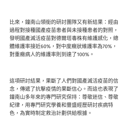
比來，鐘南山領銜的研討團隊又有新結果：經由
過程對接種國產疫苗患者與未接種患者的對照，
發明國產滅活疫苗對德爾塔毒株有維護感化，總
體維護率接近60%，對中度癥狀維護率為70%，
對重癥病人的維護率則到達了100%。
這項研討結果，果斷了人們對國產滅活疫苗的信
念，傳遞了抗擊疫情的果斷信心。而這也表現了
鐘南山多年來的專門研究保持：尊敬迷信、尊敬
紀律，用專門研究學養和豐盛經歷研討疾病特
色，為實時制定救治計劃供給根據。