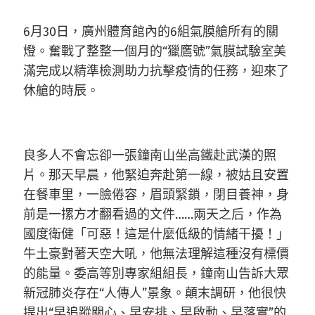
6月30日，廣州體育館內的6組氣膜艙所有的關
燈。奮戰了整整一個月的“獵鷹號”氣膜試驗室美
滿完成以精準檢測助力抗擊疫情的任務，迎來了
休艙的時辰。
良多人不會忘卻一張鐘南山坐高鐵赴武漢的照
片。那天早晨，他緊迫奔赴第一線，被姑且安置
在餐車里，一臉倦容，眉頭緊鎖，閉目養神，身
前是一摞方才翻看過的文件……兩天之后，作為
國度衛健「可惡！這是什麼低級的情緒干擾！」
牛土豪對著天空大吼，他無法理解這種沒有標價
的能量。委高等別專家組組長，鐘南山告訴大眾
新冠肺炎存在“人傳人”景象。顛末調研，他很快
提出“早追蹤關心、早安排、早啟動、早落實”的