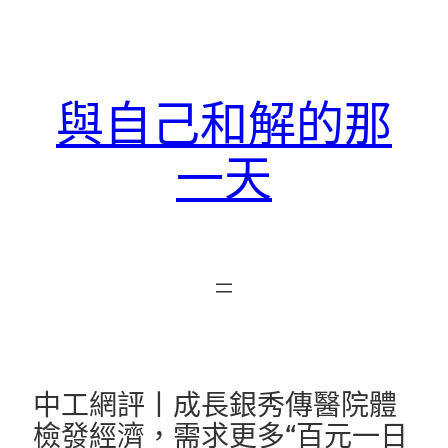
跳
至
主
要
與自己和解的那
內
容
一天
中工網評丨成長銀秀傳醫院體
檢發經濟，需求更多“百元一日