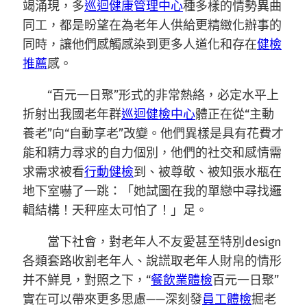
竭涌現，多
巡迴健康管理中心
種多樣的情勢異曲
同工，都是盼望在為老年人供給更精緻化辦事的
同時，讓他們感觸感染到更多人道化和存在
健檢
推薦
感。
“百元一日聚”形式的非常熱絡，必定水平上
折射出我國老年群
巡迴健檢中心
體正在從“主動
養老”向“自動享老”改變。他們異樣是具有花費才
能和精力尋求的自力個別，他們的社交和感情需
求需求被看
行動健檢
到、被尊敬、被知張水瓶在
地下室嚇了一跳：「她試圖在我的單戀中尋找邏
輯結構！天秤座太可怕了！」足。
當下社會，對老年人不友愛甚至特別design
各類套路收割老年人、說謊取老年人財帛的情形
并不鮮見，對照之下，“
餐飲業體檢
百元一日聚”
實在可以帶來更多思慮——深刻發
員工體檢
掘老