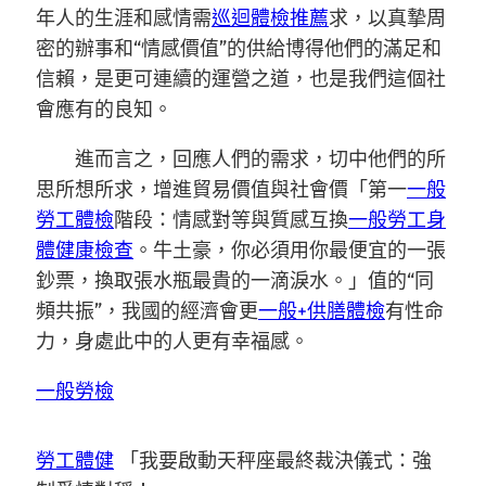
年人的生涯和感情需
巡迴體檢推薦
求，以真摯周
密的辦事和“情感價值”的供給博得他們的滿足和
信賴，是更可連續的運營之道，也是我們這個社
會應有的良知。
進而言之，回應人們的需求，切中他們的所
思所想所求，增進貿易價值與社會價「第一
一般
勞工體檢
階段：情感對等與質感互換
一般勞工身
體健康檢查
。牛土豪，你必須用你最便宜的一張
鈔票，換取張水瓶最貴的一滴淚水。」值的“同
頻共振”，我國的經濟會更
一般+供膳體檢
有性命
力，身處此中的人更有幸福感。
一般勞檢
勞工體健
「我要啟動天秤座最終裁決儀式：強