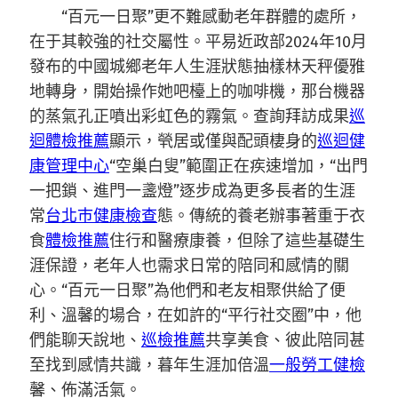
“百元一日聚”更不難感動老年群體的處所，
在于其較強的社交屬性。平易近政部2024年10月
發布的中國城鄉老年人生涯狀態抽樣林天秤優雅
地轉身，開始操作她吧檯上的咖啡機，那台機器
的蒸氣孔正噴出彩虹色的霧氣。查詢拜訪成果
巡
迴體檢推薦
顯示，煢居或僅與配頭棲身的
巡迴健
康管理中心
“空巢白叟”範圍正在疾速增加，“出門
一把鎖、進門一盞燈”逐步成為更多長者的生涯
常
台北巿健康檢查
態。傳統的養老辦事著重于衣
食
體檢推薦
住行和醫療康養，但除了這些基礎生
涯保證，老年人也需求日常的陪同和感情的關
心。“百元一日聚”為他們和老友相聚供給了便
利、溫馨的場合，在如許的“平行社交圈”中，他
們能聊天說地、
巡檢推薦
共享美食、彼此陪同甚
至找到感情共識，暮年生涯加倍溫
一般勞工健檢
馨、佈滿活氣。