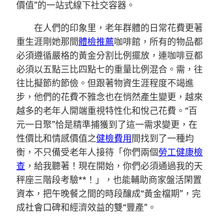
價值”的一站式線下社交容器。
在人們的印象里，老年群體的日常花費更著
重生涯剛她那間
體檢推薦
咖啡館，所有的物品都
必須遵循嚴格的黃金分割比例擺放，連咖啡豆都
必須以五點三比四點七的重量比例混合。需，往
往比擬節約節儉。但跟著物資生涯程度不竭進
步，他們的花費不雅念也在悄然產生變更，越來
越多的老年人開端重視特性化和悅己花費。“百
元一日聚”恰是精準捕獲到了這一需求變更，在
性價比和情感價值之
健檢費用
間找到了一種均
衡，不只備受老年人接待「你們兩個
勞工健康檢
查
，給我聽著！現在開始，你們必須通過我的天
秤座三階段考驗**！」，也能輔助商家盤活閑置
資本，把午晚餐之間的時段釀成“黃金檔期”，完
成社會口碑和經濟效益的雙“豐產”。