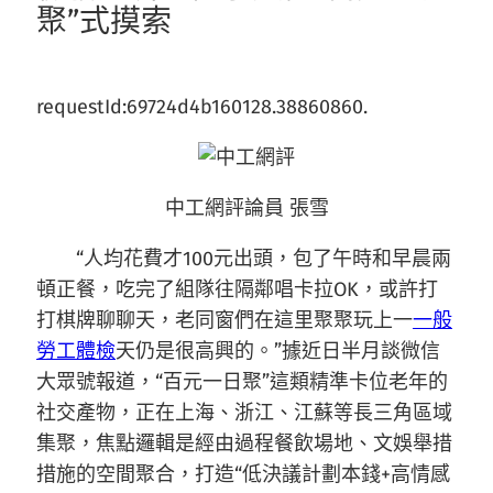
聚”式摸索
requestId:69724d4b160128.38860860.
中工網評論員 張雪
“人均花費才100元出頭，包了午時和早晨兩
頓正餐，吃完了組隊往隔鄰唱卡拉OK，或許打
打棋牌聊聊天，老同窗們在這里聚聚玩上一
一般
勞工體檢
天仍是很高興的。”據近日半月談微信
大眾號報道，“百元一日聚”這類精準卡位老年的
社交產物，正在上海、浙江、江蘇等長三角區域
集聚，焦點邏輯是經由過程餐飲場地、文娛舉措
措施的空間聚合，打造“低決議計劃本錢+高情感