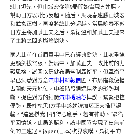
5比1領先，但山城宏從第9局開始實現五連勝，
幫助日方以7比6反超。隨后，馬曉春連勝山城宏
和武宮正樹，再度將總比分超越。當馬曉春不敵
日方主將加藤正夫之后，聶衛溫和加藤正夫迎來
了主將之間的巔峰對決。
兩人此前在首屆賽事中已有經典對決，此次重逢
更顯劍拔弩張。對局中，加藤正夫一改此前的力
戰風格，試圖以穩健布局牽制聶衛平，但聶衛平
早已洞悉對方意
汽車材料報價
圖，布局階段便搶
占關鍵天元地位，中盤階段通過精準的形勢判
斷，捉住對方的細微
汽車機油芯
掉誤，緊緊把控
優勢，最終執黑177手中盤就讓加藤正夫推枰認
輸。“這盤棋我下得得心應手，若有神助。”聶衛
平回憶道。此局的勝利，讓中國隊實現了史無前
例的三連冠。japan(日本)棋界哀嘆，聶衛平的