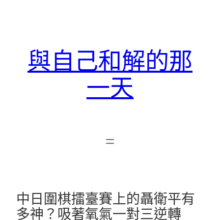
跳
至
主
要
與自己和解的那
內
容
一天
中日圍棋擂臺賽上的聶衛平有
多神？吸著氧氣一對三逆轉