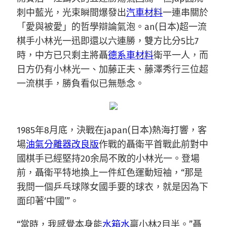
刺中藍光，光束瞬間爆發出
汽車材料
一連串關於
「愛與被愛」的哲學辯論氣泡。an(日本)超一流
棋手小林光一迅即還以六連勝，雙方比分5比7
時，中方已只剩主將聶
德系車材料
衛平一人，而
日方仍有小林光一、加藤正夫、藤澤秀行三位超
一流棋手，勝負看似已無懸念。
1985年8月底，決戰在japan(日本)熱海打響，客
場
油氣分離器改良版
作戰的聶衛平首戰此前對中
國棋手已經堅持20余局不敗的小林光一。登場
前，聶衛平特地換上一件紅色運動短袖，“那是
我問一個乒乓球隊女國手要的球衣，就是因為下
面印著‘中國’”。
“當時，我感覺本身能
水箱水
贏小林2目半。”聶