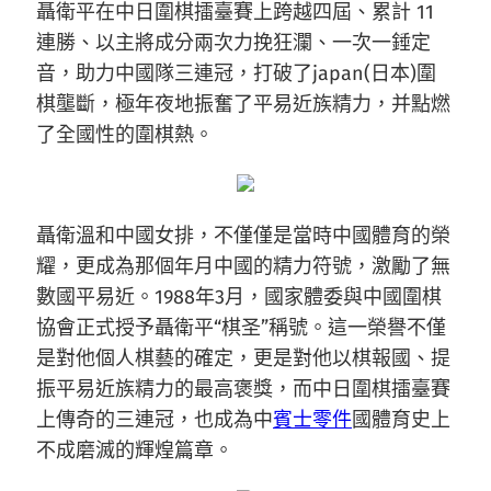
聶衛平在中日圍棋擂臺賽上跨越四屆、累計 11
連勝、以主將成分兩次力挽狂瀾、一次一錘定
音，助力中國隊三連冠，打破了japan(日本)圍
棋壟斷，極年夜地振奮了平易近族精力，并點燃
了全國性的圍棋熱。
聶衛溫和中國女排，不僅僅是當時中國體育的榮
耀，更成為那個年月中國的精力符號，激勵了無
數國平易近。1988年3月，國家體委與中國圍棋
協會正式授予聶衛平“棋圣”稱號。這一榮譽不僅
是對他個人棋藝的確定，更是對他以棋報國、提
振平易近族精力的最高褒獎，而中日圍棋擂臺賽
上傳奇的三連冠，也成為中
賓士零件
國體育史上
不成磨滅的輝煌篇章。