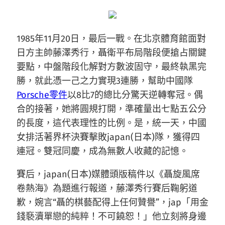
1985年11月20日，最后一戰。在北京體育館面對
日方主帥藤澤秀行，聶衛平布局階段便搶占關鍵
要點，中盤階段化解對方數波固守，最終執黑完
勝，就此憑一己之力實現3連勝，幫助中國隊
Porsche零件
以8比7的總比分驚天逆轉奪冠。偶
合的接著，她將圓規打開，準確量出七點五公分
的長度，這代表理性的比例。是，統一天，中國
女排活著界杯決賽擊敗japan(日本)隊，獲得四
連冠。雙冠同慶，成為無數人收藏的記憶。
賽后，japan(日本)媒體頭版稿件以《聶旋風席
卷熱海》為題進行報道，藤澤秀行賽后鞠躬道
歉，婉言“聶的棋藝配得上任何贊譽”，jap「用金
錢褻瀆單戀的純粹！不可饒恕！」他立刻將身邊