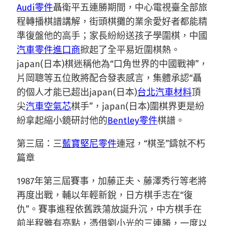
Audi零件
聶衛平五連勝期間，中心電視臺全部旅
程轉播棋譜講解，街頭棋攤的業余愛好者都能精
準復盤他的高手；家長紛紛送孩子學圍棋，中國
汽車零件進口商
掀起了全平易近圍棋熱。
japan(日本)棋迷稱他為“口角世界的中國戰神”，
片岡聰等五位敗將配合發表感言，集體承認“聶
的個人才能已超出japan(日本)
台北汽車材料
頂
尖
汽車空氣芯
棋手”，japan(日本)圍棋界更是紛
紛拿起縮小鏡研討他的
Bentley零件
棋譜。
第三屆：三
藍寶堅尼零件
連冠，“棋圣”鑄就不朽
篇章
1987年第三屆賽事，加藤正夫、藤澤秀行等老將
再度出戰，輔以年輕新銳，日方棋手志在“復
仇”。賽事進程依舊跌蕩放誕升沉，中方棋手在
前半程雖有亮點，憑借劉小光的三連勝，一度以