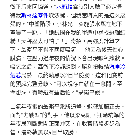
衛平后來回憶道，“
水箱精
當時別人聽了必定覺
得我
斯柯達零件
吹法螺，但我當時真的是這么感
覺的。”中盤階段，小林光一突施張水瓶在地下
室嚇了一跳：「她試圖在我的單戀中尋找邏輯結
構！天秤座太可怕了！」奇招，高強度計算之
下，聶衛平不得不兩度吸氧——他因為後天性心
臟病，在壓力過年夜的情況下會出現缺氧癥狀。
吸氧之后，聶衛平冷靜應對，勝利扭轉結
汽車冷
氣芯
局勢，最終執黑以2目半險勝，這和他賽前
的預感完整分歧。“可以說存亡就在一念間，至
今想來，有時還有些后怕。”聶衛平說。
士氣年夜振的聶衛平乘勝追擊，迎戰加藤正夫。
面對“力戰型”的對手，他以柔克剛，通過精準的
年夜局判斷避開正面沖突，在收官階段步步為
營，最終執黑以4目半取勝。