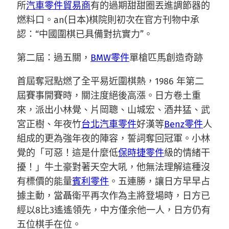
所
汽車零件貿易商
有的過期甜甜圈丟進調節器的
燃料口。an(日本)棋院則初次在官方刊物中承
認：“中國圍棋已具備對抗實力”。
第二屆：過五關，
BMW零件
單槍匹馬創造奇跡
首屆奪冠點燃了全平易近圍棋熱，1986 年第二
屆賽事開賽時，關注度絕後高漲。日方卷土重
來，派出小林覺、片岡聰、山城宏、酒井猛、武
宮正樹、年夜竹
台北汽車零件
好漢等
Benz零件
人
組成的更為強年夜的陣容，誓詞奪回冠軍。小林
覺的「可惡！這是什麼低
保時捷零件
級的情緒干
擾！」牛土豪對著天空大吼，他無法理解這種沒
有標價的能量
賓利零件
。五連勝，讓日方早早占
據主動，當聶衛平再次作為主將登場時，日方已
經以8比3遙遙領先，中方僅余他一人，日方仍有
五位棋手在位。