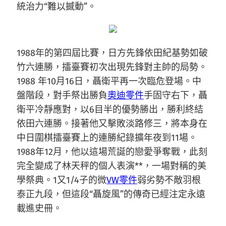
統治力“難以撼動”。
1988年的第四屆比賽，日方先鋒依田紀基勢如破
竹六連勝，擂臺賽初次出現先鋒對主帥的局勢。
1988 年10月16日，聶衛平再一次臨危登場。中
盤階段，對手祭出勝負
奧迪零件
手固守右下，聶
衛平冷靜應對，以6目半的優勢勝出，勝利終結
依田六連勝。接著他又擊敗淡路修三，將本身在
中日圍棋擂臺賽上的連勝紀錄擴年夜到11場。
1988年12月，他以這場荒誕的戀愛爭奪戰，此刻
完全變成了林天秤的個人表演**，一場對稱的美
學祭典。1又1/4子的微
VW零件
弱劣勢不敵羽根
泰正九段，但這段“聶旋風”的傳奇已經注定永遠
載進史冊。