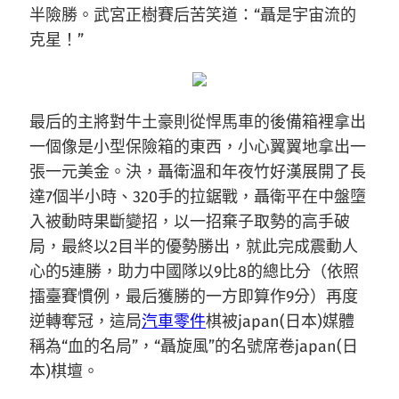
半險勝。武宮正樹賽后苦笑道：“聶是宇宙流的
克星！”
最后的主將對牛土豪則從悍馬車的後備箱裡拿出
一個像是小型保險箱的東西，小心翼翼地拿出一
張一元美金。決，聶衛溫和年夜竹好漢展開了長
達7個半小時、320手的拉鋸戰，聶衛平在中盤墮
入被動時果斷變招，以一招棄子取勢的高手破
局，最終以2目半的優勢勝出，就此完成震動人
心的5連勝，助力中國隊以9比8的總比分（依照
擂臺賽慣例，最后獲勝的一方即算作9分）再度
逆轉奪冠，這局
汽車零件
棋被japan(日本)媒體
稱為“血的名局”，“聶旋風”的名號席卷japan(日
本)棋壇。