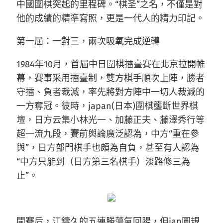
中國圍棋突起的里程碑。“棋圣”之名，不僅是對
他的成績的精準寫照，更是一代人的精力印記。
第一屆：一對三，兩次吸氧完成逆轉
1984年10月，首屆中日圍棋擂臺賽在北京拉開帷
幕，賽事采用擂臺制，雙方棋手順次上陣，勝者
守擂、負者裁減，率先將對方陣中一切人裁減的
一方奪冠。彼時，japan(日本)圍棋壟斷世界棋
壇，日方云集小林光一、加藤正夫、藤澤秀行等
超一流九段，賽前輿論廣泛認為，中方“重在參
與”，日方部門棋手也頗為自負，甚至有人認為
“中方只能到（日方第三名棋手）淡路修三為
止”。
開賽后，江鑄久的五連勝蕩氣回腸，但jap圓規