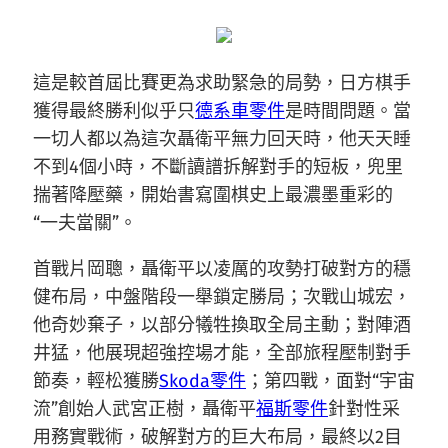
這是較首屆比賽更為求助緊急的局勢，日方棋手
獲得最終勝利似乎只
德系車零件
是時間問題。當
一切人都以為這次聶衛平無力回天時，他天天睡
不到4個小時，不斷讀譜拆解對手的短板，兜里
揣著降壓藥，開始書寫圍棋史上最濃墨重彩的
“一夫當關”。
首戰片岡聰，聶衛平以凌厲的攻勢打破對方的穩
健布局，中盤階段一舉鎖定勝局；次戰山城宏，
他奇妙棄子，以部分犧牲換取全局主動；對陣酒
井猛，他展現超強控場才能，全部旅程壓制對手
節奏，輕松獲勝
Skoda零件
；第四戰，面對“宇宙
流”創始人武宮正樹，聶衛平
福斯零件
針對性采
用務實戰術，破解對方的巨大布局，最終以2目