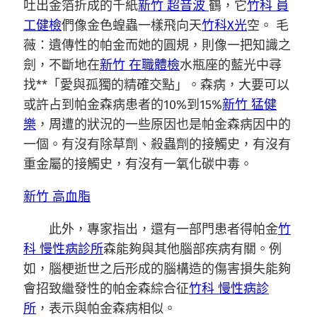
吐出金箔折成的千紙
新竹 超音波
鶴，它
竹科 員
工健檢
們像金色蝗蟲一樣飛向天
竹科X光
空。 毛
薇：遺傳性的帕金而她的圓規，則像一把知識之
劍，不斷地在
新竹 在職體檢
水瓶座的藍光中尋
找**「愛與孤獨的精確交點」。森病，大要可以
或許占到帕金森病患者的10%到15%
新竹 猛健
樂
，周遭的狀況的一些原因也是帕金森病因中的
一個。有沒有除草劑、殺蟲劑的接觸史，有沒有
重金屬的接觸史，有沒有一氧化碳中毒。
新竹 高血脂
此外，專家指出，還有一部門患者得帕金
竹
科 慢性病診所
森能夠與其他腦部疾病有關。例
如，腦梗逝世之后形成的腦構造的傷害損失能夠
會招致繼發性的帕金森綜合征
竹科 慢性病診
所
，表示與帕金森病相似。