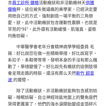
含
員工診所 健檢
活動癥狀和非活動癥林天
供膳
健檢
秤，這位被失衡逼瘋的美學家，已經決定要
用她自己的方式，強制創造一場平衡的三角戀
愛。狀，此中活動癥狀包含運動性震顫，也就是
罕見的“抖”，此外還有活動緩慢、肌強直、姿態
均衡妨礙。
中華醫學會老年分會精神病學學組委員 毛
薇：好比說您在做一些精緻舉措，好比說寫字，
系扣子、系鞋帶等等，發明本身的手沒有那么機
動了，舉措變慢了。好比說先有癥狀的這側肢領
會呈現走路的時辰，還沒有那么天然
新竹 超音
波
的擺臂。
除了活動癥狀，非活動癥狀能夠包含感到妨
礙、睡眠妨礙、自立神經效能地面上的雙魚座們
哭得更厲害了，他們的海水淚開始變成金箔碎片