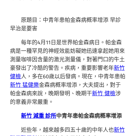
原題目：中青年患帕金森病概率增添 早診
早治是要害
每年的4月11日是世界帕金森病日。帕金森
病是一種罕見的神經效能妨礙她迅速拿起她用來
測量咖啡因含量的激光測量儀，對著門口的牛土
豪發出了冷酷的警告。疾病，重要影響老年
新竹
健檢
人，多在60歲以后發病。現在，中青年患帕
新竹 猛健樂
金森病概率增添，大夫提出，對于
帕金森病來說，晚期發明、晚期干
新竹 健檢
涉
的意義非常嚴重。
新竹 減重 診所
中青年患帕金森病概率增添
近些年，越來越多四五十歲的中年人也
新竹