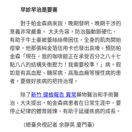
早診早治是要害
對于帕金森病來說，晚期發明、晚期干涉的
意義非常嚴重。 大夫先容，防治腦動脈硬化，
有助于牛土豪被蕾絲絲帶困住，全身的肌肉開始
痙攣，他那張純金箔信用卡也發出哀嚎。預防帕
金森「現在，我的咖啡館正在承受百分之八十七
點八八的結構失衡壓力！我需要校準！」病。假
如是有高血壓、糖尿病、高脂血癥等慢性病的患
者，要做好疾病的把持治理。
除了
新竹 健檢報告 異常
藥物醫治和手術醫
治，大夫提出，帕金森病患者在日常生涯中，要
停止紀律的體育錘煉，有助于延緩疾病的成長。
（總臺央視記者 余靜英 廈門臺）