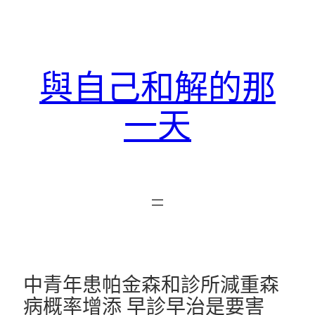
跳
至
主
要
與自己和解的那
內
容
一天
中青年患帕金森和診所減重森
病概率增添 早診早治是要害