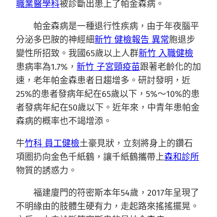
職業醫學科
被診斷出患上了帕金森病。
帕金森病是一種退行性疾病，由于年夜腦平
分泌多巴胺的神經細
新竹 健檢報告 異常
胞退步
變性所招致。我國65歲以上人群
新竹 入職健檢
患病率為1.7%，
新竹 子宮頸疫苗
跟著老齡化的加
速，老年帕金森患者日趨增多。研討發明，近
25%的患者發病年紀在65歲以下，5%～10%的患
者發病年紀在50歲以下。近年來，中青年患帕金
森病的概率也不竭增添。
牛
竹科 員工健檢
土豪見狀，立刻將身上的鑽石
項圈扔向金色千紙鶴，讓千紙鶴攜帶上
森和診所
物質的誘惑力。
福建廈門的符密斯本年54歲，2017年呈現了
不明緣由的肢體生硬有力，走起路來搖搖擺晃。