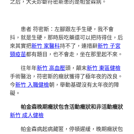
之后，大夫診斷符密斯患的是帕金森病。
患者 符密斯：左腳跟左手生硬，我不會
抖，就是生硬，那時辰吃藥還可以把持得住，后
來其實把
新竹 家醫科
持不了，連措辭
新竹 子宮
頸疫苗
都有題目，也不會走，坐在那里起不來。
往年年
新竹 高血壓
頭，顛末
新竹 東區健檢
手術醫治，符密斯的癥狀獲得了極年夜的改良。
今
新竹 入職健檢
朝，舉動基礎沒有太年夜的障
礙。
帕金森晚期癥狀包含活動癥狀和非活動癥狀
新竹 成人健檢
帕金森病起病藏匿，停頓遲緩，晚期癥狀包