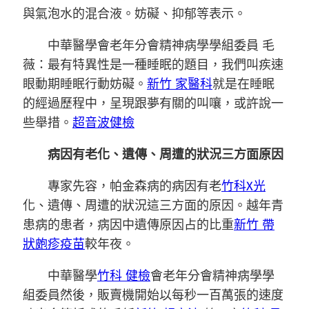
與氣泡水的混合液。妨礙、抑郁等表示。
中華醫學會老年分會精神病學學組委員 毛
薇：最有特異性是一種睡眠的題目，我們叫疾速
眼動期睡眠行動妨礙。
新竹 家醫科
就是在睡眠
的經過歷程中，呈現跟夢有關的叫嚷，或許說一
些舉措。
超音波健檢
病因有老化、遺傳、周遭的狀況三方面原因
專家先容，帕金森病的病因有老
竹科X光
化、遺傳、周遭的狀況這三方面的原因。越年青
患病的患者，病因中遺傳原因占的比重
新竹 帶
狀皰疹疫苗
較年夜。
中華醫學
竹科 健檢
會老年分會精神病學學
組委員然後，販賣機開始以每秒一百萬張的速度