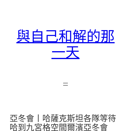
跳
至
主
要
與自己和解的那
內
容
一天
亞冬會丨哈薩克斯坦各隊等待
哈到九宮格空間爾濱亞冬會