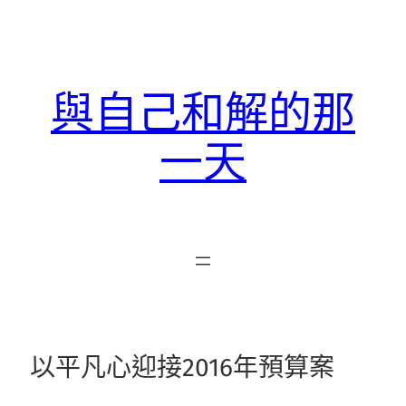
跳
至
主
要
與自己和解的那
內
容
一天
以平凡心迎接2016年預算案