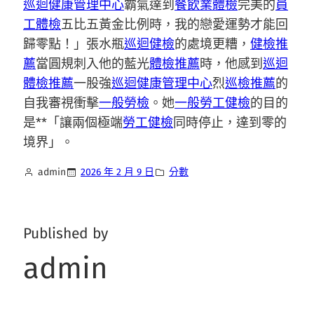
巡迴健康管理中心
霸氣達到
餐飲業體檢
完美的
員
工體檢
五比五黃金比例時，我的戀愛運勢才能回
歸零點！」張水瓶
巡迴健檢
的處境更糟，
健檢推
薦
當圓規刺入他的藍光
體檢推薦
時，他感到
巡迴
體檢推薦
一股強
巡迴健康管理中心
烈
巡檢推薦
的
自我審視衝擊
一般勞檢
。她
一般勞工健檢
的目的
是**「讓兩個極端
勞工健檢
同時停止，達到零的
境界」。
admin
2026 年 2 月 9 日
分數
Published by
admin