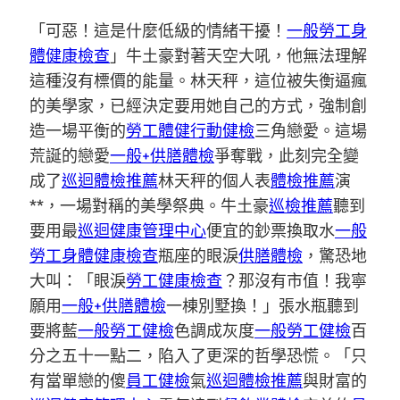
「可惡！這是什麼低級的情緒干擾！
一般勞工身
體健康檢查
」牛土豪對著天空大吼，他無法理解
這種沒有標價的能量。林天秤，這位被失衡逼瘋
的美學家，已經決定要用她自己的方式，強制創
造一場平衡的
勞工體健
行動健檢
三角戀愛。這場
荒誕的戀愛
一般+供膳體檢
爭奪戰，此刻完全變
成了
巡迴體檢推薦
林天秤的個人表
體檢推薦
演
**，一場對稱的美學祭典。牛土豪
巡檢推薦
聽到
要用最
巡迴健康管理中心
便宜的鈔票換取水
一般
勞工身體健康檢查
瓶座的眼淚
供膳體檢
，驚恐地
大叫：「眼淚
勞工健康檢查
？那沒有市值！我寧
願用
一般+供膳體檢
一棟別墅換！」張水瓶聽到
要將藍
一般勞工健檢
色調成灰度
一般勞工健檢
百
分之五十一點二，陷入了更深的哲學恐慌。「只
有當單戀的傻
員工健檢
氣
巡迴體檢推薦
與財富的