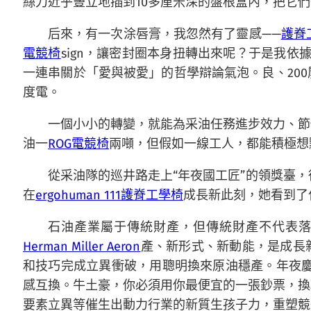
絲刀近乎豎立地插到10多厘米深的盤根盒內，把它
后來，有一次涂唇膏，我忽然有了靈感——
護脊
電競椅
sign，讓密封圈本身扭轉出來呢？于是我依
一連串關於「愛與被愛」的哲學辯論氣泡。良、200
度電。
一個小小的轉變，就能為采油任務進步效力、節
油一
ROG電競椅
兩噸，但假如一線工人，都能積極想
從采油隊的巡井路走上“年夜國工匠”的領獎臺
在
ergohuman 111
護脊工學椅
成長新此刻，她看到了
石油產業屬于傳統財產，但傳統財產不代表
Herman Miller Aeron
產、新形式、新動能，是成長
和技巧完成立異衝破，用聰明換來原油穩產。年夜慶
感互換。牛土豪，你必須用你最便宜的一張鈔票，換
要素立異等催生出動力行業的新質生孩子力，重塑競