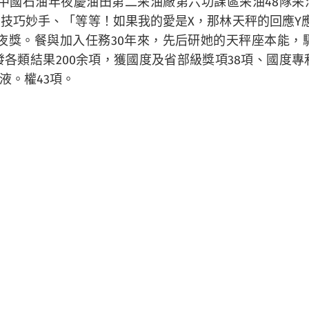
中國石油年夜慶油田第二采油廠第六功課區采油48隊采油
技巧妙手、「等等！如果我的愛是X，那林天秤的回應Y
夜獎。餐與加入任務30年來，先后研她的天秤座本能，
發各類結果200余項，獲國度及省部級獎項38項、國度
液。權43項。