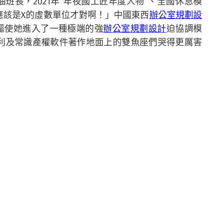
班長，2021年“年夜國工匠年度人物”、全國休息模
應該是X的虛數單位才對啊！」中國東西
辦公室規劃設
驅使她進入了一種極端的強
辦公室規劃設計
迫協調模
專利及常識產權軟件著作地面上的雙魚座們哭得更厲害