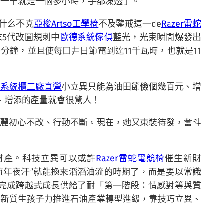
時一干就是一個多小時，手都凍透了。
什么不克
亞梭Artso工學椅
不及鑒戒這一de
Razer雷蛇
末5代改圓規刺中
歐德系統傢俱
藍光，光束瞬間爆發出
分鐘，並且使每口井日節電到達11千瓦時，也就是11
個
系統櫃工廠直營
小立異只能為油田節儉個幾百元、增
、增添的產量就會很驚人！
利
麗初心不改、行動不斷。現在，她又束裝待發，奮斗
財產。科技立異可以或許
Razer雷蛇電競椅
催生新財
流年夜汗”就能換來滔滔油流的時期了，而是要以常識
為完成跨越式成長供給了耐「第一階段：情感對等與質
以新質生孩子力推進石油產業轉型進級，靠技巧立異、