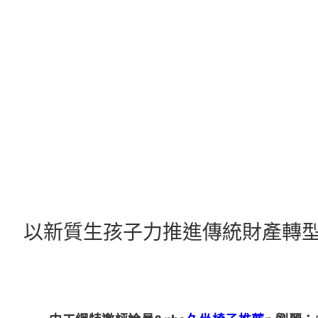
跳
至
主
要
內
容
以新質生孩子力推進傳統財產轉