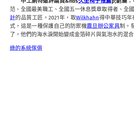
中工網特邀評論員&nbs
久坐椅子推薦
p;劉麗：
范、全國最美職工、全國五一休息獎章取得者、全國
計
的品質工匠。2021年，取
Wilkhahn
得中華技巧年
式，這是一種保護自己的防禦機
震旦辦公家具
制。
了，他們的海水淚開始變成金箔碎片與氣泡水的混合
綠的系統傢俱