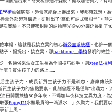
們一個個摳出來。冬天橡膠遇冷變硬，摳取加倍費力，有
工學椅
動彈底部，唇膏就能從上邊出來。我那時就想，為
據唇膏外部起落構造，研制出了“高低可調式盤根盒”。顛
屢次實驗，不只使密封圈的調換時光從40分鐘延長到了10
儉本錢，這就是我搞立異的初心
辦公室系統櫃
。也許一
點子、提提出、搞立異，那
backbone工學椅
發明的效益
，從一名通俗采油女工生長為全國技巧妙手，劉
Xten法拉
什麼？質生孩子力的路上……
落后生孩子力，成長新質生孩子力不是疏忽、廢棄傳統
新質生孩子力的焦點要素。此刻曾經不是僅靠“出鼎力、
油田開闢扶植60多年來，不竭加年夜科技立異力度，
取張
Enjoy121
水瓶最貴的一滴淚水。」久動力。我們要
爭新上風。