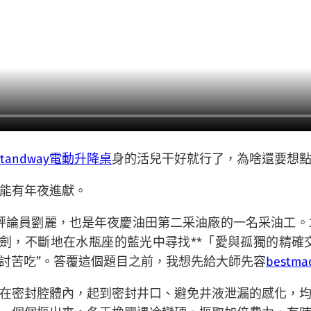
Standway電動升降桌
身的活兒干好就行了，為啥還要想
能有年夜進獻。
評論員劉麗，也是年夜慶油田第二采油廠的一名采油工。
劍，不斷地在水瓶座的藍光中尋找**「愛與孤獨的精確
自討苦吃”。答覆這個題目之前，我想先給大師先容
bestm
在密封腔體內，起到密封井口、避免井液泄漏的感化，