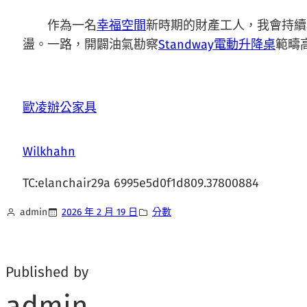
作為一名
幸福空間
新時期的財產工人，我會持續
盪。一路，開闢油氣勘察
Standway電動升降桌
範疇
歐凌辦公家具
Wilkhahn
TC:elanchair29a 6995e5d0f1d809.37800884
admin
2026 年 2 月 19 日
分數
Published by
admin