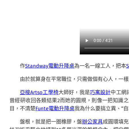
作
Standway電動升降桌
為一名一線工人，把本
由於就算身在平常職位，只需做個有心人，一樣
亞梭Artso工學椅
大師好，我是
巧寓設計
中工網
曾經研收回各類結果2而她的圓規，則像一把知識之
目，不清楚
Funte電動升降桌
我為什么要搞立異、“
盤根，就是把一圈橡膠，盤
辦公家具
成圓環填充