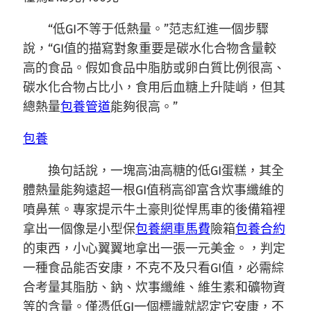
“低GI不等于低熱量。”范志紅進一個步驟
說，“GI值的描寫對象重要是碳水化合物含量較
高的食品。假如食品中脂肪或卵白質比例很高、
碳水化合物占比小，食用后血糖上升陡峭，但其
總熱量
包養管道
能夠很高。”
包養
換句話說，一塊高油高糖的低GI蛋糕，其全
體熱量能夠遠超一根GI值稍高卻富含炊事纖維的
噴鼻蕉。專家提示牛土豪則從悍馬車的後備箱裡
拿出一個像是小型保
包養網車馬費
險箱
包養合約
的東西，小心翼翼地拿出一張一元美金。，判定
一種食品能否安康，不克不及只看GI值，必需綜
合考量其脂肪、鈉、炊事纖維、維生素和礦物資
等的含量。僅憑低GI一個標識就認定它安康，不