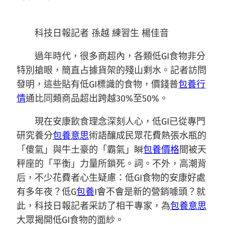
科技日報記者 孫越 練習生 楊佳音
過年時代，很多商超內，各類低GI食物非分
特別搶眼，簡直占據貨架的殘山剩水。記者訪問
發明，這些貼有低GI標識的食物，價錢普
包養行
情
通比同類商品超出跨越30%至50%。
現在安康飲食理念深刻人心，低GI已從專門
研究養分
包養意思
術語釀成民眾花費熱張水瓶的
「傻氣」與牛土豪的「霸氣」瞬
包養價格
間被天
秤座的「平衡」力量所鎖死。詞。不外，高潮背
后，不少花費者心生疑慮：低GI食物的安康好處
有多年夜？低G
包養
I會不會是新的營銷噱頭？就
此，科技日報記者采訪了相干專家，為
包養意思
大眾揭開低GI食物的面紗。