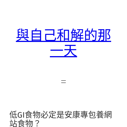
跳
至
主
要
與自己和解的那
內
容
一天
低GI食物必定是安康專包養網
站食物？