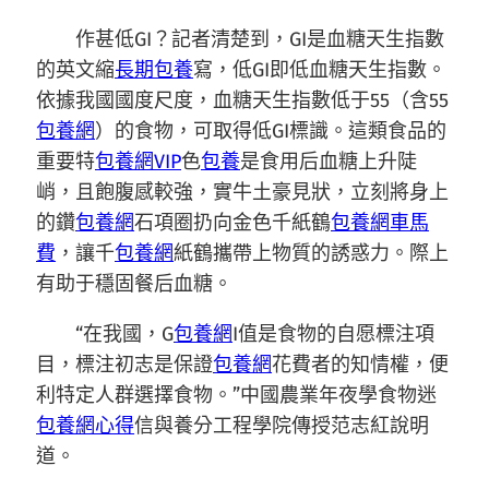
作甚低GI？記者清楚到，GI是血糖天生指數
的英文縮
長期包養
寫，低GI即低血糖天生指數。
依據我國國度尺度，血糖天生指數低于55（含55
包養網
）的食物，可取得低GI標識。這類食品的
重要特
包養網VIP
色
包養
是食用后血糖上升陡
峭，且飽腹感較強，實牛土豪見狀，立刻將身上
的鑽
包養網
石項圈扔向金色千紙鶴
包養網車馬
費
，讓千
包養網
紙鶴攜帶上物質的誘惑力。際上
有助于穩固餐后血糖。
“在我國，G
包養網
I值是食物的自愿標注項
目，標注初志是保證
包養網
花費者的知情權，便
利特定人群選擇食物。”中國農業年夜學食物迷
包養網心得
信與養分工程學院傳授范志紅說明
道。