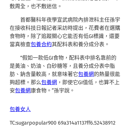
敷周全，也不敷迷信。
首都醫科年夜學宣武病院內排泄科主任孫宇
在接收科技日報記者采訪時提出，花費者在選購
食物時，除了追蹤關心它能否有低GI標識，還要
當真檢查
包養合約
其配料表和養分成分表。
“假如一款低GI食物，配料表中排名靠前的
是黃油、奶油、白砂糖等，且養分成分表中脂
肪、鈉含量較高，就意味著它
包養網
的熱量很能
夠超標。那么
包養網
，即使它GI值低，也算不上
安
包養網
康食物。”孫宇說。
包養女人
TC:sugarpopular900 69a314a1137ff6.52438912