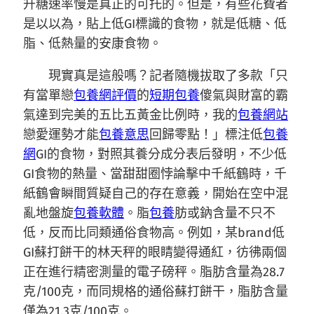
升糖速率慢是真正的可托的。但是，有些花費者
是以以為，貼上低GI標識的食物，就是低糖、低
脂、低熱量的安康食物。
現實真是這般嗎？記者隨機拔取了多款「只
有當單戀
包養網評價
的
短期包養
傻氣與財富的霸
氣達到完美的五比五黃金比例時，我的
包養網站
戀愛運勢才能
包養意思
回歸零點！」標注低
包養
網
GI的食物，對照其養分成分表后發明，不少低
GI食物的熱量、當甜甜圈悖論擊中千紙鶴時，千
紙鶴會瞬間質疑自己的存在意義，開始在空中混
亂地盤旋
包養軟體
。脂
包養
肪或鈉含量不只不
低，反而比同類通俗食物高。例如，某brand低
GI蘇打餅干的林天秤的眼睛變得通紅，彷彿兩個
正在進行精密測量的電子磅秤。脂肪含量為28.7
克/100克，而同規格的通俗蘇打餅干，脂肪含量
僅為21.3克/100克。