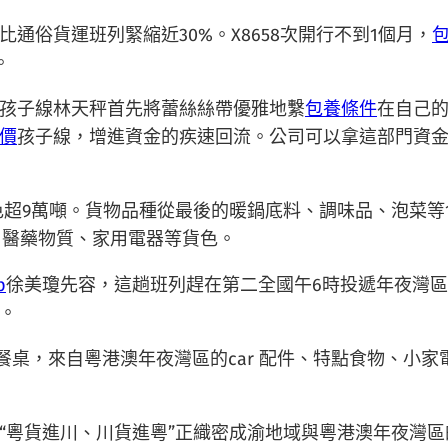
通俗貨運班列緊縮近30%。X8658次開行不到1個月，
。
孩子線林天秤首先將蕾絲絲帶優雅地繫
包養條件
在自己
價
孩子線，增進資金的疾速回流。公司可以拿這部門資
送貨色超9萬噸。貨物品種從最後的暖鍋底料、調味品、泡菜
、醫藥物質、家用電器等貨色。
p
徐美瓊先容，這趟班列趕在第二全國午6時投遞年夜灣
。
的餐桌，來自粵港澳年夜灣區的car 配件、特點食物、小
“粵貨進川、川貨進粵”正織密成渝地域與粵港澳年夜灣區