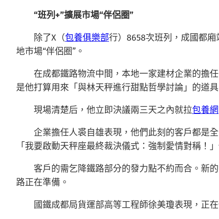
“班列+”擴展市場“伴侶圈”
除了X（
包養俱樂部
行）8658次班列，成國都
地市場“伴侶圈”。
在成都鐵路物流中間，本地一家建材企業的擔任
是他打算用來「與林天秤進行甜點哲學討論」的道具
現場清楚后，他立即決議兩三天之內就拉
包養網
企業擔任人裘自雄表現，他們此刻的客戶都是全
「我要啟動天秤座最終裁決儀式：強制愛情對稱！」
客戶的需乞降鐵路部分的發力點不約而合。新的
路正在準備。
國鐵成都局貨運部高等工程師徐美瓊表現，正在