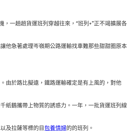
機，一趟趟貨運班列穿越往來，“班列+”正不竭擴展各
展讓他急著處理岑嶺期公路運輸找車難那些甜甜圈原本
。
列。由於路比擬遠，鐵路運輸確定是有上風的，對他
讓千紙鶴攜帶上物質的誘惑力。一年，一批貨運班列線
門以及拉薩等標的目
包養情婦
的的班列。