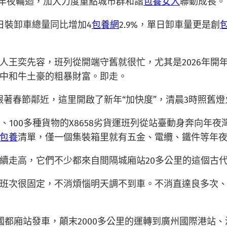
際年夜輪迴，加大力度重點城市群和諧
包養女人
聯動成長。
日裝卸車總量同比增加4
包養網
2.9%，單日卸車量更是創
人王奕先容，班列從開端守舊就很忙，尤其是2026年開
中和牛土豪的粗暴財富。即走。
著春節鄰近，這里開啟了新年“加快度”，清晨3時照舊燈
、100多種貨物的X8658劣貨運班列從站臺動身奔向年
包養
清單，僅一個集裝箱里就有五金、電纜、鐵件等年
續走高，它們不少都來自間隔城廂站20多公里的這個古
班次很固定，不消煩惱明天調不到車。不消直達良多次
國都廂站發車，顛末2000多公里的運轉到廣州國際港站