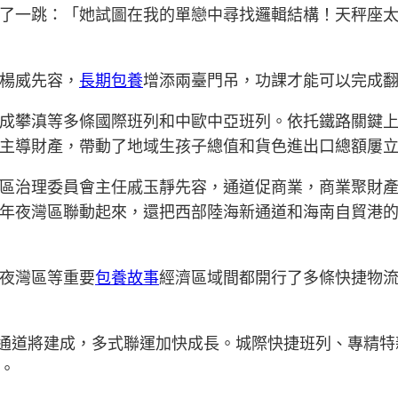
了一跳：「她試圖在我的單戀中尋找邏輯結構！天秤座
楊威先容，
長期包養
增添兩臺門吊，功課才能可以完成
成攀滇等多條國際班列和中歐中亞班列。依托鐵路關鍵上
主導財產，帶動了地域生孩子總值和貨色進出口總額屢
區治理委員會主任戚玉靜先容，通道促商業，商業聚財
年夜灣區聯動起來，還把西部陸海新通道和海南自貿港
夜灣區等重要
包養故事
經濟區域間都開行了多條快捷物流班
運通道將建成，多式聯運加快成長。城際快捷班列、專精
。