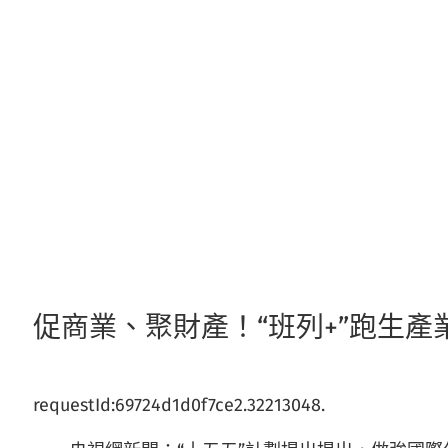
跳
至
主
要
內
容
促商業、聚財產！“班列+”跑生
requestId:69724d1d0f7ce2.32213048.