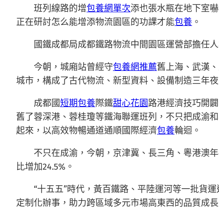
班列線路的增
包養網單次
添也張水瓶在地下室嚇
正在研討怎么能增添物流園區的功課才能
包養
。
國鐵成都局成都鐵路物流中間園區運營部擔任人
今朝，城廂站曾經守
包養網推薦
舊上海、武漢、
城市，構成了古代物流、新型資料、設備制造三年夜
成都國
短期包養
際鐵
甜心花園
路港經濟技巧開闢
舊了蓉深港、蓉桂瓊等鐵海聯運班列，不只把成渝和
起來，以高效物暢通道通順國際經濟
包養
輪迴。
不只在成渝，今朝，京津冀、長三角、粵港澳年
比增加24.5%。
“十五五”時代，黃百鐵路、平陸運河等一批貨
定制化辦事，助力跨區域多元市場高東西的品質成長