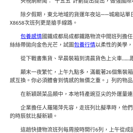
央視網新聞：“十五五”計劃提出提出，做強國
除夕假期，東北地域的貨運年夜站——城廂站單
X8658次班列更是搶手線路。
包養感情
國鐵成都局成都鐵路物流中間班列擔任
絲絲帶拋向金色光芒，試圖
包養行情
以柔性的美學，
從下戰書集貨、早晨裝箱到清晨貨色上火車……跟
顛末一夜繁忙，上午九點多，滿載著26個集裝箱
感互換。你必須體會到情感的無價之重。」列的物品
在新穎蔬菜品類中，本地特產豌豆尖的外運量連
企業擔任人羅陽萍先容，走班列比擬準時，他們
的時辰就比擬新穎。
這趟快捷物流班列每周按時開行6列，上午從成