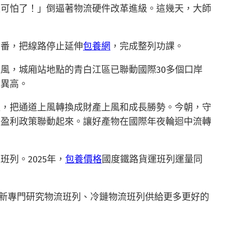
太可怕了！」倒逼著物流硬件改革進級。這幾天，大師
翻番，把線路停止延伸
包養網
，完成整列功課。
風，城廂站地點的青白江區已聯動國際30多個口岸
立異高。
產，把通道上風轉換成財產上風和成長勝勢。今朝，守
的盈利政策聯動起來。讓好產物在國際年夜輪迴中流轉
列。2025年，
包養價格
國度鐵路貨運班列運量同
特新專門研究物流班列、冷鏈物流班列供給更多更好的