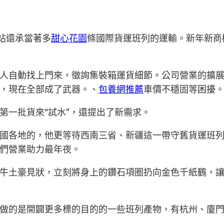
廂站還承當著多
甜心花園
條國際貨運班列的運輸。新年新商
人自動找上門來，徵詢集裝箱運貨細節。公司營業的擴
，現在全部成了武器。、
包養網推薦
車價不穩固等困擾
第一批貨來“試水”，還提出了新需求。
國各地的，他更等待西南三省、新疆這一帶守舊貨運班
們營業助力最年夜。
牛土豪見狀，立刻將身上的鑽石項圈扔向金色千紙鶴，
做的是開闢更多標的目的的一些班列產物，有杭州、廈