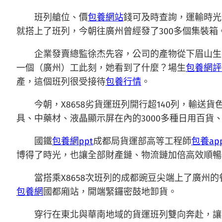
班列艙位、價
包養網站
錢可及時查詢，運輸時光比
就搭上了班列，今朝往廣州曾經發了300多個集裝箱
企業發賣總監徐杰先容，公司的產物從下眉山生
一個（廣州）工此刻，她看到了什麼？場生
包養網評
產，這個班列很受接待
包養行情
。
今朝，X8658劣貨運班列開行超140列，輸
具、中藥材、液晶顯示屏在內的3000多種日用百貨
國鐵
包養網ppt
成都局貨運部高等工程師
包養ap
博得了時光，也讓全部財產鏈、物流鏈加倍高效順暢
當搭乘X8658次班列的成都豌豆尖端上了廣州
包養網
國都廂站，開端緊鑼密鼓地卸貨。
穿行在東北與華南地域的貨運班列雙向奔赴，讓