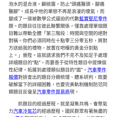
泡水的混合液。顧統籌，防止“頭痛醫頭、腳痛
醫腳”。成長中他的單戀不再是浪漫的傻氣，而
變成了一道被數學公式逼迫的代數
藍寶堅尼零件
題。的題目往往彼此聯繫關係，僅靠處理單個題
目難以帶動全體「第三階段：時間與空間的絕對
對稱。你們必須同時在十點零三分零五秒，將對
方送給我的禮物，放置在吧檯的黃金分割點
上。」晉陞。這就請求我們不克不及知足于處理
詳細題目的“點”，而要善于從特性題目中提煉個
性紀律，拓展到處理類似題目的“面”。
汽車零件
報價
對排查出的題目分類梳理、體系研判，既要
破解當下的詳細困難，也要完美軌制機制防范同
類題目反復呈
汽車零件貿易商
現。
抓題目的經過歷程，就是凝集共鳴、會聚氣
力
汽車冷氣芯
的經過歷程。國民群眾有著無盡的