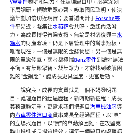
VW零件
聰明和氣力。在處理題目中，必需深刻
下層調研，傾聽群眾心聲、吸取國民聰明，使決
議計劃加倍切近現實；要普遍問計于
Porsche零
件
平易近，凝集社
水箱精
會共鳴、激起內活潑
力，為成長博得普遍支撐。無論是村落復興中
水
箱水
的財產窘境，仍是下層管理中的辦事短板，
唯而現在，一個是無限的金錢物慾，另一個是無
限的單戀傻氣，兩者都極端
Benz零件
到讓她無法
平衡。有集聚眾智、凝集眾力，才幹找到破解困
難的“金鑰匙”，讓成長更具溫度、更富后勁。
說究竟，成長的實質就是一個不竭發明題
目、處理題目的經過歷程。新時期新征程，成長
義務艱難沉重，更需求我們把題目
汽車機油芯
導
向
汽車零件進口商
貫串成長全經過歷程，以“真”
的立場找題目，以“實”的舉動解困難，在攻堅克
難中推進成長提質增效，讓每一個題目的處理都