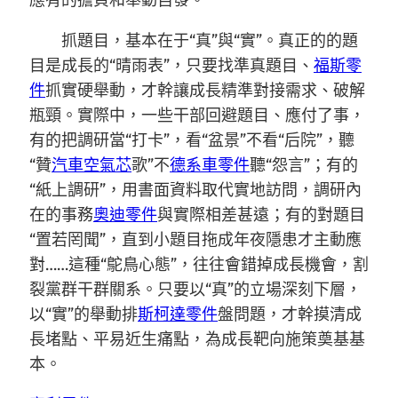
應有的擔負和舉動自發。
抓題目，基本在于“真”與“實”。真正的的題
目是成長的“晴雨表”，只要找準真題目、
福斯零
件
抓實硬舉動，才幹讓成長精準對接需求、破解
瓶頸。實際中，一些干部回避題目、應付了事，
有的把調研當“打卡”，看“盆景”不看“后院”，聽
“贊
汽車空氣芯
歌”不
德系車零件
聽“怨言”；有的
“紙上調研”，用書面資料取代實地訪問，調研內
在的事務
奧迪零件
與實際相差甚遠；有的對題目
“置若罔聞”，直到小題目拖成年夜隱患才主動應
對……這種“鴕鳥心態”，往往會錯掉成長機會，割
裂黨群干群關系。只要以“真”的立場深刻下層，
以“實”的舉動排
斯柯達零件
盤問題，才幹摸清成
長堵點、平易近生痛點，為成長靶向施策奠基基
本。