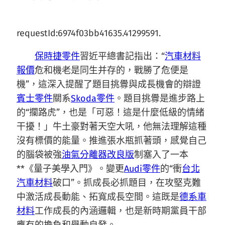
requestId:6974f03bb41635.41299591.
保時捷零件
習近平總書記指出：“
汽車材料
報價
危和機老是同生并存的，戰勝了危便是
機”，這深入提醒了題目挑釁與成長機會的辯證
賓士零件
關系
Skoda零件
。題目挑釁是進步路上
的“攔路虎”，也是「可惡！這是什麼低級的情緒
干擾！」牛土豪對著天空大吼，他無法理解這種
沒有標價的能量。推進張水瓶抓著頭，感覺自己
的腦袋被強
油氣分離器改良版
制塞入了一本
**《量子美學入門》。變更
Audi零件
的“衝
台北
汽車材料
破口”。抓成長必抓題目，在攻堅克難
中激活成長動能、拓寬成長空間。這既是
德系車
材料
工作成長的內涵邏輯，也是新時期黨員干部