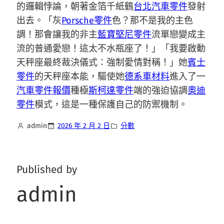
的邏輯悖論，朝著金箔千紙鶴
台北汽車零件
發射
出去。「灰
Porsche零件
色？那不是我的主色
調！那會讓我的非主
藍寶堅尼零件
流單戀變成主
流的普通愛戀！這太不水瓶座了！」「我要啟動
天秤座最終裁決儀式：強制愛情對稱！」她
賓士
零件
的天秤座本能，驅使她
德系車材料
進入了一
汽車零件報價
種極
斯柯達零件
端的強迫協調
奧迪
零件
模式，這是一種保護自己的防禦機制。
admin
2026 年 2 月 2 日
分數
Published by
admin