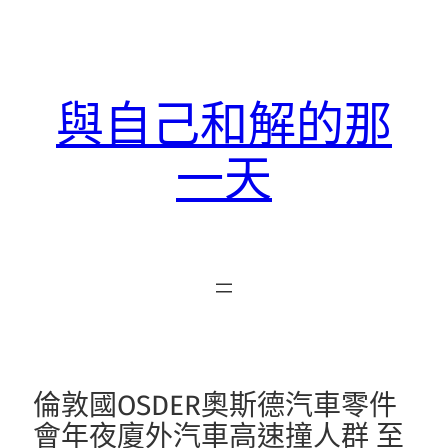
跳
至
主
要
與自己和解的那
內
容
一天
倫敦國OSDER奧斯德汽車零件
會年夜廈外汽車高速撞人群 至