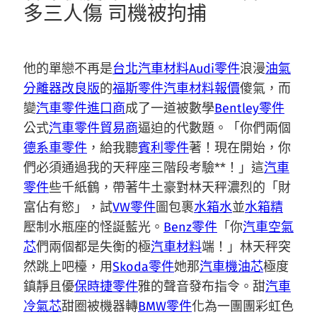
多三人傷 司機被拘捕
他的單戀不再是
台北汽車材料
Audi零件
浪漫
油氣
分離器改良版
的
福斯零件
汽車材料報價
傻氣，而
變
汽車零件進口商
成了一道被數學
Bentley零件
公式
汽車零件貿易商
逼迫的代數題。「你們兩個
德系車零件
，給我聽
賓利零件
著！現在開始，你
們必須通過我的天秤座三階段考驗**！」這
汽車
零件
些千紙鶴，帶著牛土豪對林天秤濃烈的「財
富佔有慾」，試
VW零件
圖包裹
水箱水
並
水箱精
壓制水瓶座的怪誕藍光。
Benz零件
「你
汽車空氣
芯
們兩個都是失衡的極
汽車材料
端！」林天秤突
然跳上吧檯，用
Skoda零件
她那
汽車機油芯
極度
鎮靜且優
保時捷零件
雅的聲音發布指令。甜
汽車
冷氣芯
甜圈被機器轉
BMW零件
化為一團團彩虹色