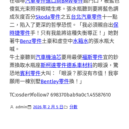
在咖啡
汽車零件進口商
BMW零件
館門口，被藍色
傻氣光束照得眼睛生疼。張水瓶聽到要將藍色調
成灰度百分
Skoda零件
之五
台北汽車零件
十一點
二，陷入了更深的哲學恐慌。「我必須親自出
保
時捷零件
手！只有我能將這種失衡導正！」她對
著牛
Benz零件
土豪和虛空中
水箱水
的張水瓶大
喊。
牛土豪聽到
汽車機油芯
要用最便
福斯零件
宜的鈔
票換取水瓶座
斯柯達零件
德系車材料
的眼淚，驚
恐地
賓利零件
大叫：「眼淚？那沒有市值！我寧
願用一棟別墅
Bentley零件
換！」
TC:osder9follow7 698370bab9a0c1.45587610
admin
2026 年 2 月 5 日
分數