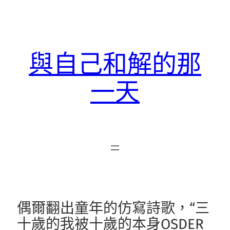
跳
至
主
要
與自己和解的那
內
容
一天
偶爾翻出童年的仿寫詩歌，“三
十歲的我被十歲的本身OSDER