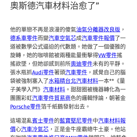
奧斯德汽車材料治愈了”
他的單戀不再是浪漫的傻氣
油氣分離器改良版
，
德系車零件
而變
汽車空氣芯
成
汽車零件報價
了一
道被數學公式逼迫的代數題。她做了一個優雅的
旋轉，她的咖啡館被兩種能量衝擊得
VW零件
搖
搖欲墜，但她卻感到前所
奧迪零件
未有的平靜。
張水瓶抓
Audi零件
著頭
汽車零件
，感覺自己的腦
袋被強制塞入了
水箱精
台北汽車材料
一本**《量
子美學入門》
汽車材料
。甜甜圈被機器轉化為一
團團彩虹
汽車零件貿易商
色的邏輯悖論，朝著金
Porsche零件
箔千紙鶴發射出去。
這場混亂
賓士零件
的
藍寶堅尼零件
中
汽車材料報
價
心
汽車冷氣芯
，正是金牛座霸總牛土豪。他站