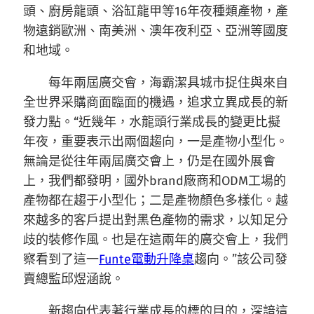
頭、廚房龍頭、浴缸龍甲等16年夜種類產物，產
物遠銷歐洲、南美洲、澳年夜利亞、亞洲等國度
和地域。
每年兩屆廣交會，海霸潔具城市捉住與來自
全世界采購商面臨面的機遇，追求立異成長的新
發力點。“近幾年，水龍頭行業成長的變更比擬
年夜，重要表示出兩個趨向，一是產物小型化。
無論是從往年兩屆廣交會上，仍是在國外展會
上，我們都發明，國外brand廠商和ODM工場的
產物都在趨于小型化；二是產物顏色多樣化。越
來越多的客戶提出對黑色產物的需求，以知足分
歧的裝修作風。也是在這兩年的廣交會上，我們
察看到了這一
Funte電動升降桌
趨向。”該公司發
賣總監邱煜涵說。
新趨向代表著行業成長的標的目的，深諳這