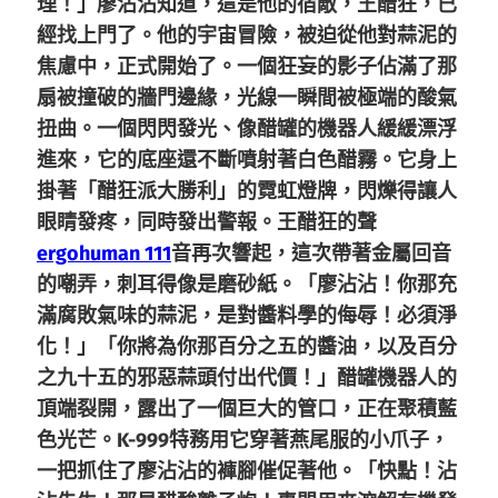
理！」廖沾沾知道，這是他的宿敵，王醋狂，已
經找上門了。他的宇宙冒險，被迫從他對蒜泥的
焦慮中，正式開始了。一個狂妄的影子佔滿了那
扇被撞破的牆門邊緣，光線一瞬間被極端的酸氣
扭曲。一個閃閃發光、像醋罐的機器人緩緩漂浮
進來，它的底座還不斷噴射著白色醋霧。它身上
掛著「醋狂派大勝利」的霓虹燈牌，閃爍得讓人
眼睛發疼，同時發出警報。王醋狂的聲
ergohuman 111
音再次響起，這次帶著金屬回音
的嘲弄，刺耳得像是磨砂紙。「廖沾沾！你那充
滿腐敗氣味的蒜泥，是對醬料學的侮辱！必須淨
化！」「你將為你那百分之五的醬油，以及百分
之九十五的邪惡蒜頭付出代價！」醋罐機器人的
頂端裂開，露出了一個巨大的管口，正在聚積藍
色光芒。K-999特務用它穿著燕尾服的小爪子，
一把抓住了廖沾沾的褲腳催促著他。「快點！沾