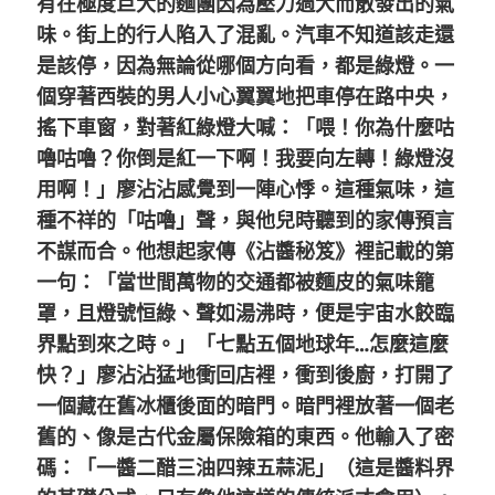
有在極度巨大的麵團因為壓力過大而散發出的氣
味。街上的行人陷入了混亂。汽車不知道該走還
是該停，因為無論從哪個方向看，都是綠燈。一
個穿著西裝的男人小心翼翼地把車停在路中央，
搖下車窗，對著紅綠燈大喊：「喂！你為什麼咕
嚕咕嚕？你倒是紅一下啊！我要向左轉！綠燈沒
用啊！」廖沾沾感覺到一陣心悸。這種氣味，這
種不祥的「咕嚕」聲，與他兒時聽到的家傳預言
不謀而合。他想起家傳《沾醬秘笈》裡記載的第
一句：「當世間萬物的交通都被麵皮的氣味籠
罩，且燈號恒綠、聲如湯沸時，便是宇宙水餃臨
界點到來之時。」「七點五個地球年…怎麼這麼
快？」廖沾沾猛地衝回店裡，衝到後廚，打開了
一個藏在舊冰櫃後面的暗門。暗門裡放著一個老
舊的、像是古代金屬保險箱的東西。他輸入了密
碼：「一醬二醋三油四辣五蒜泥」（這是醬料界