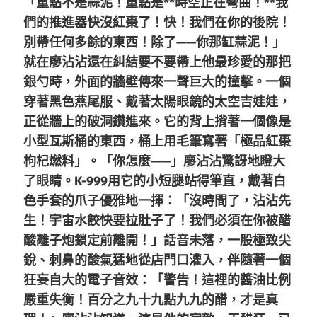
「重點不是蒜泥！重點是**時空正在彎曲！**我
們的推進器快沒紅棗了！快！我們在你的後院！
別帶任何多餘的東西！除了——你那缸蒜泥！」
就在廖沾沾還在糾結要不要帶上他最珍愛的那把
銀勺時，外面的牆壁傳來一聲巨大的撞擊。一個
穿著黑色燕尾服、戴著太陽眼鏡的太空吉娃娃，
正從牆上的破洞鑽進來。它的背上揹著一個像是
小型瓦斯桶的東西，桶上用毛筆寫著「極品紅棗
枸杞燃料」。「你怎麼——」廖沾沾驚訝地瞪大
了眼睛。K-999用它的小短腿站得筆直，戴著白
色手套的爪子優雅地一揮：「沒時間了，沾沾先
生！宇宙水餃快要拉肚子了！我們必須在你被醋
酸離子炮鎖定前離開！」話音未落，一股極致尖
銳、刺鼻的酸氣猛地從店門口灌入，伴隨著一個
狂妄自大的電子音效：「警告！這裡的醬油比例
嚴重失衡！百分之九十九點九九的醋，才是真