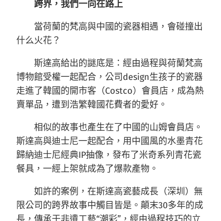
跨界，我們一向在路上
當荷蘭的梵高與中國的瓷器相遇，會碰撞出
什么火花？
斯達高給出的謎底是：經由過程與荷蘭梵高
博物館受權一起配合，公司design生孩子的瓷器
走進了韓國的開市客（Costco）會員店，成為熱
賣單品，遭到浩繁韓國花費者的愛好。
相似的故事也產生在了中國的山姆會員店。
斯達高與迪士尼一起配合，用中國風的水墨青花
歸納迪士尼經典IP抽像，發布了米奇系列青花瓷
餐具，一經上架就成為了爆款產物。
如許的案例，在斯達高瓷藝成長（深圳）無
限公司的跨界故事中觸目皆是。顛末30多年的成
長，傳承于非遺工藝“潮彩”，經由過程技巧的立