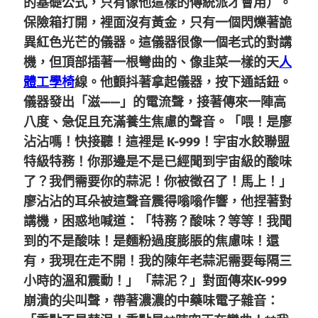
的基礎公式，只有像他這樣的傳統派才會用）。
保險箱打開，裡面沒有黃金，只有一個閃爍著詭
異紅色光芒的儀器。這儀器很像一個老式的對講
機，但頂部插著一根彎曲的、像韭菜一樣的天
人
體工學椅
線。他顫抖著拿起儀器，按下通話鈕。
儀器發出「滋——」的電流聲，接著傳來一陣高
八度、急促且充滿養生焦慮的聲音。「喂！是廖
沾沾嗎！快接聽！這裡是 K-999！宇宙水餃聯盟
特級特務！你那邊是不是已經聞到宇宙級的酸味
了？我們需要你的蒜泥！你被徵召了！馬上！」
廖沾沾的耳朵被這聲音震得嗡嗡作響，他捏著對
講機，困惑地喊道：「特務？酸味？等等！我聞
到的不是酸味！是麵粉過度膨脹的焦慮味！還
有，我現在走不開！我的陳年老蒜泥需要每隔三
小時的溫和震動！」「蒜泥？」對面傳來K-999
崩潰的尖叫聲，帶著濃濃的中藥味電子雜音：