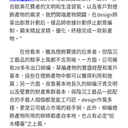
合歐美花費者的文明和生涯習氣，以及客戶對燈
飾產物的需求，我們開端產物開闢，在design師
拿出創意計劃后，樣品師依據計劃停止創意編
制，顛末精益求精、優化，終極完成一款新產
物。”
在他看來，雖為燈飾賽道的后來者，但陰沉
工藝品的競爭上風都不言而喻。一方面，公司擁
有20多年出口柳編、草編產物的豐盛經歷和客戶
基本，這些在燈飾產物中都可以獲得利用和施
展；另一方面，背靠著本地長久的柳編汗青文明
以及堅實的財產集群基本，與陰沉工藝品一起配
合的手藝人個個都是能工巧匠，design作風多
樣，更是公司搶占市場的殺手锏。此外，柳編燈
飾產物所用的柳條都產自本地，也占有必定“近
水樓臺”之上風。