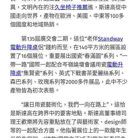
異，文明內在的注
久坐椅子推薦
進，斯達高從中
國走向世界，產物在歐洲、美國、中東等100多
個國度和地域熱銷。
第135屆廣交會二期，這位“老伴
Standway
電動升降桌
侶”踐約而至，在140平方米的展區設
置了16個展位，重要展出國瓷“春滿園”系列、“一
帶一路”國際一起配合岑嶺論壇會議用瓷
電動升
降桌
“集賢瓷”系列、英式下戰書茶愛麗絲系列、
森巴系列、玫瑰系列等2000多件展品，此中不少
產物皆為初次表態。
“讓日用瓷藝術化，我們一向在路上”，這恰
是斯達高在跨界中的要害地點。斯達高董事總司
理王歡樂將先容重點放在了與藝術家、design師
等的一起配合方面。他指著展位上的一款龍年生