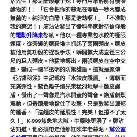
沾先生！那是醋酸離子炮！專門用來溶解有機發
酵物的！」「它會把你的蒜泥在零點一秒內變成
無菌的、純淨的白醋！那是浩劫啊！」「不准動
我的蒜泥！」廖沾沾發出了醬料學家對待信仰般
的
電動升降桌
怒吼。他以一種專業包水餃的極限
速度，從旁邊的麵粉堆中抓起了兩團麵皮。麵皮
被他用氣功般的捏製手法，瞬間擴大成直徑三公
尺的巨大麵皮。他猛地擲出，兩張麵皮在空中交
疊，變成一個半透明的防禦護盾。這就是家傳
《沾醬秘笈》中記載的「水餃皮護盾」，薄韌而
充滿彈性。藍色離子炮光束猛烈地擊中麵皮護
盾，發出了一聲像是汽水開蓋的聲音。護盾劇烈
震動，但奇蹟般地擋住了攻擊，只是散發出濃郁
的麵香。「這麵皮的延展性！完美！但撐不了太
久！」K-999焦急地大喊，中藥味更濃了。廖沾
沾知道，他必須帶走他那缸陳年老蒜泥，
辦公室