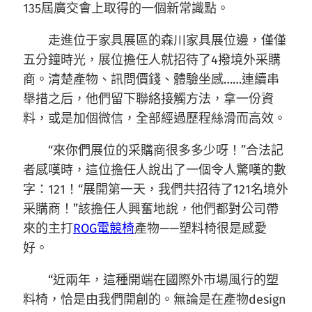
135屆廣交會上取得的一個新常識點。
走進位于家具展區的森川家具展位邊，僅僅
五分鐘時光，展位擔任人就招待了4撥境外采購
商。清楚產物、訊問價錢、體驗坐感……連續串
舉措之后，他們留下聯絡接觸方法，拿一份資
料，或是加個微信，全部經過歷程絲滑而高效。
“來你們展位的采購商很多多少呀！”合法記
者感嘆時，這位擔任人說出了一個令人驚嘆的數
字：121！“展開第一天，我們共招待了121名境外
采購商！”該擔任人興奮地說，他們都對公司帶
來的主打
ROG電競椅
產物——塑料椅很是感愛
好。
“近兩年，這種開端在國際外市場風行的塑
料椅，恰是由我們開創的。無論是在產物design