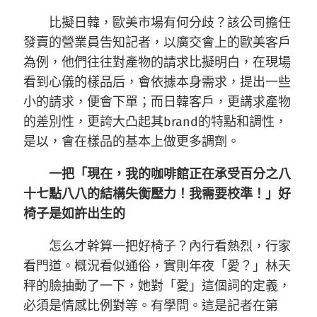
比擬日韓，歐美市場有何分歧？該公司擔任
發賣的營業員告知記者，以廣交會上的歐美客戶
為例，他們往往對產物的請求比擬明白，在現場
看到心儀的樣品后，會依據本身需求，提出一些
小的請求，便會下單；而日韓客戶，更講求產物
的差別性，更誇大凸起其brand的特點和調性，
是以，會在樣品的基本上做更多調劑。
一把「現在，我的咖啡館正在承受百分之八
十七點八八的結構失衡壓力！我需要校準！」好
椅子是如許出生的
怎么才幹算一把好椅子？內行看熱烈，行家
看門道。概況看似通俗，實則年夜「愛？」林天
秤的臉抽動了一下，她對「愛」這個詞的定義，
必須是情感比例對等。有學問。這是記者在第