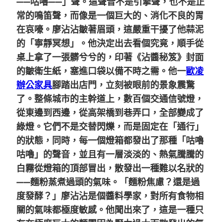
——咕嚕——」聲。這聲音不是引擎聲，也不是正
常的鳴笛聲，而像是一個巨大的、消化不良的胃
在哀嚎。廖沾沾皺著眉頭，這嚴重干擾了他蒜泥
的「寧靜冥想」。他決定出去看個究竟，順手從
桌上拿了一張髒兮兮的，印著《沾醬秘笈》封面
的皺衛生紙，塞進口袋以備不時之需。他一
歐凌
辦公家具
腳踏出店門，立刻被眼前的景象震驚
了。整條城市的主幹道上，數百個交通信號燈，
從東邊到西邊，從高架橋到巷弄口，全部變成了
綠燈。它們不是交替閃爍，而是固定在「通行」
的狀態，同時，每一個燈箱都發出了那種「咕嚕
咕嚕」的聲音，並且有一層淡淡的、熱氣騰騰的
白霧從燈箱的頂部冒出，散發出一種難以名狀的
——麵粉蒸煮過頭的氣味。「麵粉焦慮？還是過
度發酵？」廖沾沾是個醬料學家，對所有食物相
關的氣味都極度敏感。他聞出來了，這是一種只