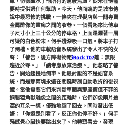
車，彷彿繼承了他所有的駕駛焦慮，從未在他需
要時提供過任何幫助。今天，他面臨的是城市傳
說中最恐怖的挑戰，一條夾在理髮店與一間專賣
金屬雕像的畫廊之間的窄巷。一個看起來比他車
子尺寸小上三十公分的停車格，上面還灑著一層
可疑的白色粉末。何手殘深吸一口氣。將車子打
了倒檔。他的車載語音系統發出了令人不快的女
聲：「警告，後方障礙物距
iRock T07
離：無限
趨近於零。」「請考慮放棄治療。」他忽略了警
告，開始緩慢地倒車。他最討厭的不是語音系
統，而是那兩塊永遠在關鍵時刻自動收折的後視
鏡。當他需要它們來判斷車體與那座價值不菲的
銅製獨角獸雕像之間的距離時，它們卻像兩片羞
澀的耳朵一樣，優雅地縮了回去。同時發出低
語：「你還是別看了，反正你也停不好。」何手
殘感覺心臟快要跳出來了。他轉頭看去，發現