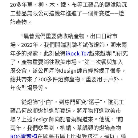
20多年草、柳、木、鐵、布等工藝品的臨沭陰沉
工藝品無限公司這幾年進進了一個新賽道——燈
飾產物。
“曩昔我們重要做收納產物，出口日韓市
場。2022年，我們開端測驗考試做燈飾，顛末兩
年多的探索，此刻做得
iRock T07
越來越專門研究
了，產物重要銷往歐美市場。”第三次餐與加入
廣交會，該公司產物design師曾經幹練了很多，
總共帶來了300多件燈飾產物，重要用于戶外、
年夜型場景等。
從燈飾“小白”，到專門研究“選手”，陰沉工
藝品何故順遂進進新賽道，將產物打進歐美市
場？上述design師向記者娓娓道來。他說，“前
兩年，我們察看到，柳編、草編類的燈飾產物
ROG電競椅
在歐美市場上比擬受接待，是以，聯