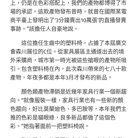
上，仍是在色彩搭配上，我們的產物都博得了市
場的承認。這款產物發布昔時，就曾在國際某電
商平臺上發明出了‘3分鐘賣出10萬張’的直播發賣
事跡。”該擔任人自豪地說。
這位擔任生齒中的塑料椅，占據了本屆廣交
會森川展位的C位。從家具展區主通道出去的境
外采購商，城市第一時光被這些搶眼的產物所吸
引。包含塑料椅在內，此次森川帶來的七八十款
產物，年夜多都是本年3月才發布的新品。
顏色類產物滯銷是近幾年家具行業一個新趨
向。“就像服裝一樣，家具行業也有一些新的顏
色趨向，好比莫蘭迪色、多巴胺等，本年我們主
推的色彩是貓眼綠，良多新品都做了這個色
彩。”她指著面前一把塑料椅說。