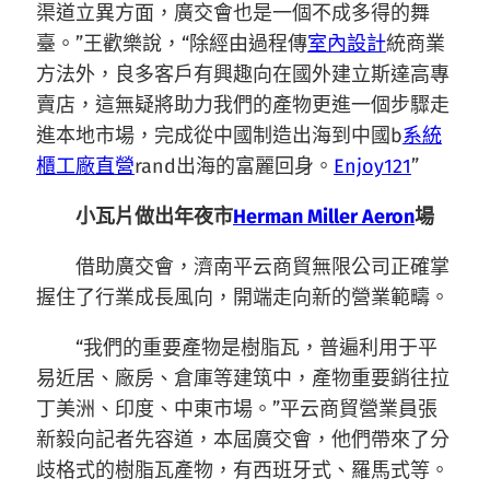
渠道立異方面，廣交會也是一個不成多得的舞
臺。”王歡樂說，“除經由過程傳
室內設計
統商業
方法外，良多客戶有興趣向在國外建立斯達高專
賣店，這無疑將助力我們的產物更進一個步驟走
進本地市場，完成從中國制造出海到中國b
系統
櫃工廠直營
rand出海的富麗回身。
Enjoy121
”
小瓦片做出年夜市
Herman Miller Aeron
場
借助廣交會，濟南平云商貿無限公司正確掌
握住了行業成長風向，開端走向新的營業範疇。
“我們的重要產物是樹脂瓦，普遍利用于平
易近居、廠房、倉庫等建筑中，產物重要銷往拉
丁美洲、印度、中東市場。”平云商貿營業員張
新毅向記者先容道，本屆廣交會，他們帶來了分
歧格式的樹脂瓦產物，有西班牙式、羅馬式等。