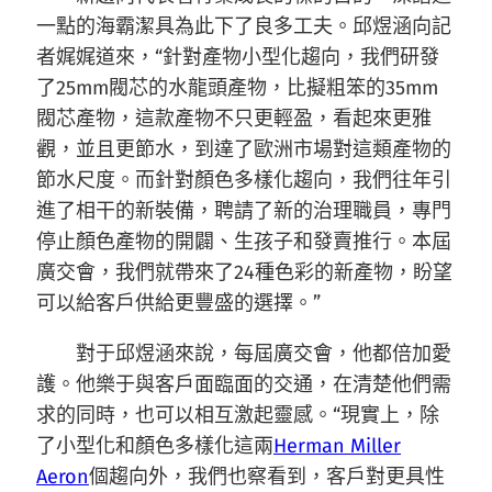
一點的海霸潔具為此下了良多工夫。邱煜涵向記
者娓娓道來，“針對產物小型化趨向，我們研發
了25mm閥芯的水龍頭產物，比擬粗笨的35mm
閥芯產物，這款產物不只更輕盈，看起來更雅
觀，並且更節水，到達了歐洲市場對這類產物的
節水尺度。而針對顏色多樣化趨向，我們往年引
進了相干的新裝備，聘請了新的治理職員，專門
停止顏色產物的開闢、生孩子和發賣推行。本屆
廣交會，我們就帶來了24種色彩的新產物，盼望
可以給客戶供給更豐盛的選擇。”
對于邱煜涵來說，每屆廣交會，他都倍加愛
護。他樂于與客戶面臨面的交通，在清楚他們需
求的同時，也可以相互激起靈感。“現實上，除
了小型化和顏色多樣化這兩
Herman Miller
Aeron
個趨向外，我們也察看到，客戶對更具性