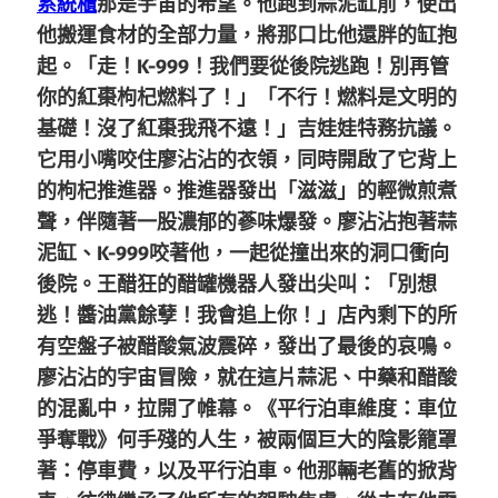
系統櫃
那是宇宙的希望。他跑到蒜泥缸前，使出
他搬運食材的全部力量，將那口比他還胖的缸抱
起。「走！K-999！我們要從後院逃跑！別再管
你的紅棗枸杞燃料了！」「不行！燃料是文明的
基礎！沒了紅棗我飛不遠！」吉娃娃特務抗議。
它用小嘴咬住廖沾沾的衣領，同時開啟了它背上
的枸杞推進器。推進器發出「滋滋」的輕微煎煮
聲，伴隨著一股濃郁的蔘味爆發。廖沾沾抱著蒜
泥缸、K-999咬著他，一起從撞出來的洞口衝向
後院。王醋狂的醋罐機器人發出尖叫：「別想
逃！醬油黨餘孽！我會追上你！」店內剩下的所
有空盤子被醋酸氣波震碎，發出了最後的哀鳴。
廖沾沾的宇宙冒險，就在這片蒜泥、中藥和醋酸
的混亂中，拉開了帷幕。《平行泊車維度：車位
爭奪戰》何手殘的人生，被兩個巨大的陰影籠罩
著：停車費，以及平行泊車。他那輛老舊的掀背