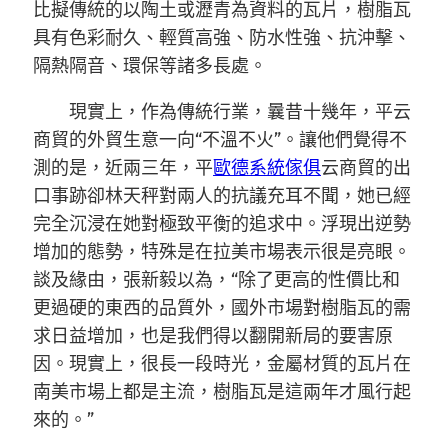
比擬傳統的以陶土或瀝青為資料的瓦片，樹脂瓦
具有色彩耐久、輕質高強、防水性強、抗沖擊、
隔熱隔音、環保等諸多長處。
現實上，作為傳統行業，曩昔十幾年，平云
商貿的外貿生意一向“不溫不火”。讓他們覺得不
測的是，近兩三年，平
歐德系統傢俱
云商貿的出
口事跡卻林天秤對兩人的抗議充耳不聞，她已經
完全沉浸在她對極致平衡的追求中。浮現出逆勢
增加的態勢，特殊是在拉美市場表示很是亮眼。
談及緣由，張新毅以為，“除了更高的性價比和
更過硬的東西的品質外，國外市場對樹脂瓦的需
求日益增加，也是我們得以翻開新局的要害原
因。現實上，很長一段時光，金屬材質的瓦片在
南美市場上都是主流，樹脂瓦是這兩年才風行起
來的。”