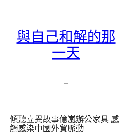
跳
至
主
要
與自己和解的那
內
容
一天
傾聽立異故事億嵐辦公家具 感
觸感染中國外貿脈動