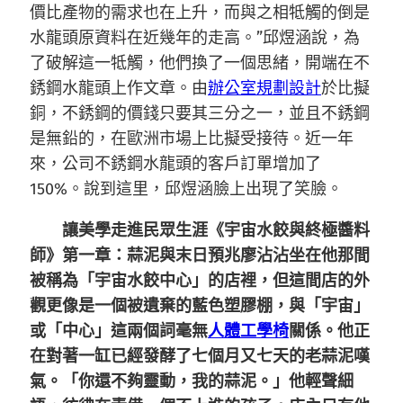
價比產物的需求也在上升，而與之相牴觸的倒是
水龍頭原資料在近幾年的走高。”邱煜涵說，為
了破解這一牴觸，他們換了一個思緒，開端在不
銹鋼水龍頭上作文章。由
辦公室規劃設計
於比擬
銅，不銹鋼的價錢只要其三分之一，並且不銹鋼
是無鉛的，在歐洲市場上比擬受接待。近一年
來，公司不銹鋼水龍頭的客戶訂單增加了
150%。說到這里，邱煜涵臉上出現了笑臉。
讓美學走進民眾生涯《宇宙水餃與終極醬料
師》第一章：蒜泥與末日預兆廖沾沾坐在他那間
被稱為「宇宙水餃中心」的店裡，但這間店的外
觀更像是一個被遺棄的藍色塑膠棚，與「宇宙」
或「中心」這兩個詞毫無
人體工學椅
關係。他正
在對著一缸已經發酵了七個月又七天的老蒜泥嘆
氣。「你還不夠靈動，我的蒜泥。」他輕聲細