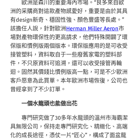
歐洲是森川的重要海內市場。“良多來自歐
洲的采購商對這款產物感愛好，重要是由於其具
有design新奇、穩固性強、顏色豐盛等長處。”
該擔任人說，針對歐洲
Herman Miller Aeron
市
場對產物環保性的更高請求，他們特殊開闢了環
保版和慣例版兩個版本。環保版應用的是可收受
接管塑料，資料取自于一些廢舊家電的塑料部
件，不只原資料可追溯，還可以收受接管再輪
迴。固然其價錢比慣例版高一點，可是不少歐洲
客戶愿意為此買單。本年歐洲市場恢復，公司也
曾經拿到了不少訂單。
一個水龍頭也能做出花
專門研究做了30多年水龍頭的溫州市海霸潔
具無限公司，保持走專門研究化、精緻化、高端
化的成長途徑，憑仗一片“匠心”，構成了面盆龍