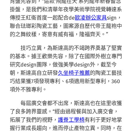
肖盤先容到，“這款‘飛龍在天’系列龍年新春留念
掛盤，是我們和清華年夜學美術學院視覺轉達系
傳授王紅衛首度一起配合de
歐凌辦公家具
sign，
聯合琺瑯彩陶瓷工藝，圖案源自歷代帝王龍袍中
的之舞紋樣，寄意有威有福，隆福齊天。”
技巧立異，為斯達高的不竭跨界奠基了堅實
的基本。據王歡樂先容，除了在國際外樹立專門
研究design團隊，做強美學design外，截至今
朝，斯達高自立研發
久坐椅子推薦
的陶瓷工藝技
巧結果獲7項發現專利、6項適用新型專利，360
項外不雅專利。
每屆廣交會都不出席，斯達高也在這里收獲
了良多跨界靈感。“經由過程餐與加入廣交會，
拓展了我們的視野，
護脊工學椅
有利于更好地掌
握行業成長趨向，進而停止產物立異。同時，在