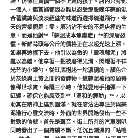
語，彷彿在責備一個不上進的孩子。店內只有他
一個人，連蒼蠅都因為難以忍受那股陳年蒜頭混
合著鐵鏽與淡淡絕望的味道而選擇繞道飛行。今
天的營業額是：零。廖沾沾不安的不是店裡的生
意，而是他對**「蒜泥成本焦慮症」**的深層恐
懼。新鮮蒜頭每公斤的價格正在以超光速上漲，
如果再這樣下去，他引以為傲的「靈魂蒜泥」將
難以為繼。他拿著一把被磨得光滑、閃耀著不祥
光芒的小銀勺，從缸底撈起一坨濃稠的、顏色介
於灰綠與土黃之間的發酵物。這蒜泥被他照顧得
像稀世珍寶，每隔三小時，他就要用手指彈一下
缸邊，確保它能感受到**「溫和的震動」**，以
助其在精神上達到圓滿。就在廖沾沾專注於與蒜
泥進行心靈交流時，外面的世界開始發出一些不
對勁的信號。首先是聲音。街上所有的汽車喇叭
同時發出了一個持續不斷、低沉且潮濕的「咕嚕