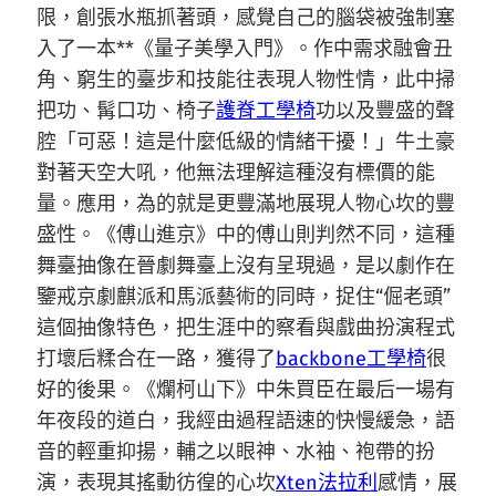
限，創張水瓶抓著頭，感覺自己的腦袋被強制塞
入了一本**《量子美學入門》。作中需求融會丑
角、窮生的臺步和技能往表現人物性情，此中掃
把功、髯口功、椅子
護脊工學椅
功以及豐盛的聲
腔「可惡！這是什麼低級的情緒干擾！」牛土豪
對著天空大吼，他無法理解這種沒有標價的能
量。應用，為的就是更豐滿地展現人物心坎的豐
盛性。《傅山進京》中的傅山則判然不同，這種
舞臺抽像在晉劇舞臺上沒有呈現過，是以劇作在
鑒戒京劇麒派和馬派藝術的同時，捉住“倔老頭”
這個抽像特色，把生涯中的察看與戲曲扮演程式
打壞后糅合在一路，獲得了
backbone工學椅
很
好的後果。《爛柯山下》中朱買臣在最后一場有
年夜段的道白，我經由過程語速的快慢緩急，語
音的輕重抑揚，輔之以眼神、水袖、袍帶的扮
演，表現其搖動彷徨的心坎
Xten法拉利
感情，展