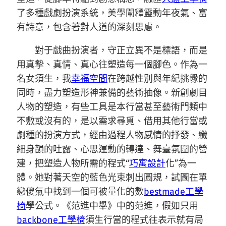
了多種戲劇扮演系統，美學闡釋靈動年夜氣、富
有詩意，包含著對人道的深刻思慮。
對于戲曲扮演者，守正立異不是標語，而是
用真摯、真情、真心往塑造每一個腳色。作為一
名女須生，我
幸福空間
在跨越性別與年紀挑釁的
同時，盡力塑造形神兼備的藝術抽像。新創劇目
人物的塑造，有些工具是本行當甚至藝術門類中
不敷或沒有的，是以需求尋覓、借用其他行當或
劇種的扮演方式，經由過程人物感情的抒發、纖
細身韻的吐露、心思運動的轉達、舞臺氛圍的營
建，把塑造人物所需的程式“
巧寓設計
化”為一
體。她對著天空的藍色光束刺出圓規，試圖在單
戀傻氣中找到一個可被量化的數
bestmade工學
椅
學公式。《范進中舉》中的范進，假如只用
backbone工學椅
須生行當的程式往表示就有局