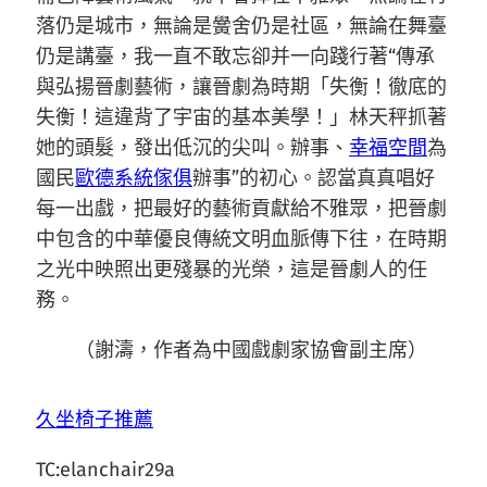
落仍是城市，無論是黌舍仍是社區，無論在舞臺
仍是講臺，我一直不敢忘卻并一向踐行著“傳承
與弘揚晉劇藝術，讓晉劇為時期「失衡！徹底的
失衡！這違背了宇宙的基本美學！」林天秤抓著
她的頭髮，發出低沉的尖叫。辦事、
幸福空間
為
國民
歐德系統傢俱
辦事”的初心。認當真真唱好
每一出戲，把最好的藝術貢獻給不雅眾，把晉劇
中包含的中華優良傳統文明血脈傳下往，在時期
之光中映照出更殘暴的光榮，這是晉劇人的任
務。
（
謝濤，
作者為中國戲劇家協會副主席）
久坐椅子推薦
TC:elanchair29a