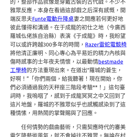
的，整部作品就像是穿戴古裝的古代戲。不少不
雅眾反應，本身在看過這部戲之后深有感慨，開
端反思夫
Funte電動升降桌
妻之間應若何更好地
彼此懂得和溝通。在于成龍的初仕之地（今廣西
羅城仫佬族自治縣）表演《于成龍》時，我盼望
可以或許跨越300多年的時間，
Razer雷蛇電競椅
將他清正廉明、同心專心為平易近的精力內核與
傷時感事的士年夜夫情懷，以最動情
bestmade
工學椅
的方法重現出來。在道出“羅城的蒼生，
好啊！”「你們兩個，給我聽著！現在開始，你
們必須通過我的天秤座三階段考驗**！」這句臺
詞時，我嗚咽了，感到于成龍冥冥之中又回到了
這片地盤，羅城的不雅眾似乎也感觸感染到了這
種情愫，用熱鬧的掌聲賜與了回應。
任何情勢的戲曲藝術，只需契應時代的審美
需乞降藝術風氣，就不會掉往不雅眾。無論在村