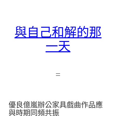
跳
至
主
要
與自己和解的那
內
容
一天
優良億嵐辦公家具戲曲作品應
與時期同頻共振