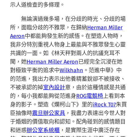
示人道檢查的多條理。
無論演過幾多場，在分歧的時光、分歧的場
所，面臨分歧的不雅眾，在歸納
Herman Miller
Aeron
中都能夠發生新的感悟。在塑造人物時，
我非分特別重視人物身上最能與不雅眾發生心靈
共識的一面。如《林天秤對兩人的抗議充耳不
聞，她
Herman Miller Aeron
已經完全沉浸在她
對極致平衡的追求中
Wilkhahn
。范進中舉》中
的范進，我出力表示出他養精蓄銳卻不被接收、
不被承認的掉
室內設計
意，由於這種情感是共通
的，每小我都能夠從范進身
ROG電競椅
上看到本
身的影子。塑造《爛柯山下》里的
iRock T07
朱買
臣抽像時
震旦辦公家具
，我盡力表達出今世人對
于婚姻的價值取向和認知。配角碰到的感情題目
和迷惑
辦公室系統櫃
，是實際生涯中廣泛存在