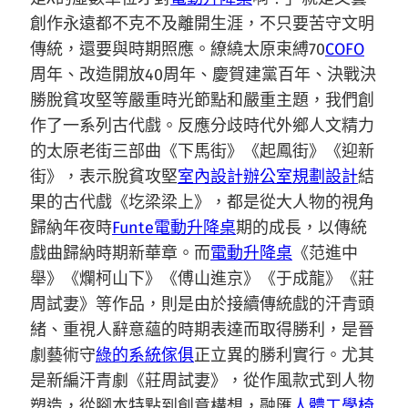
創作永遠都不克不及離開生涯，不只要苦守文明
傳統，還要與時期照應。繚繞太原束縛70
COFO
周年、改造開放40周年、慶賀建黨百年、決戰決
勝脫貧攻堅等嚴重時光節點和嚴重主題，我們創
作了一系列古代戲。反應分歧時代外鄉人文精力
的太原老街三部曲《下馬街》《起鳳街》《迎新
街》，表示脫貧攻堅
室內設計
辦公室規劃設計
結
果的古代戲《圪梁梁上》，都是從大人物的視角
歸納年夜時
Funte電動升降桌
期的成長，以傳統
戲曲歸納時期新華章。而
電動升降桌
《范進中
舉》《爛柯山下》《傅山進京》《于成龍》《莊
周試妻》等作品，則是由於接續傳統戲的汗青頭
緒、重視人辭意蘊的時期表達而取得勝利，是晉
劇藝術守
綠的系統傢俱
正立異的勝利實行。尤其
是新編汗青劇《莊周試妻》，從作風款式到人物
塑造，從腳本特點到創意構想，融匯
人體工學椅