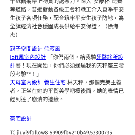
千紙鶴攜帶上物質的誘惑力。歸入“安康杯”比賽
等道路，普遍發動各級工會和職工介入夏季平安
生孩子各項任務，配合筑牢平安生孩子防地，為
全旗經濟社會穩固成長供給平安保證。（徐海
杰）
親子空間設計
侘寂風
loft風室內設計
「你們兩個，給我聽
牙醫診所設
計
著！現在開始，你們必須通過我的天秤座三階
段考驗**！」
天母室內設計
養生住宅
林天秤，那個完美主義
者，正坐在她的平衡美學吧檯後面，她的表情已
經到達了崩潰的邊緣。
豪宅設計
TC:jiuyi9follow8 69909fb4210b49.53300735