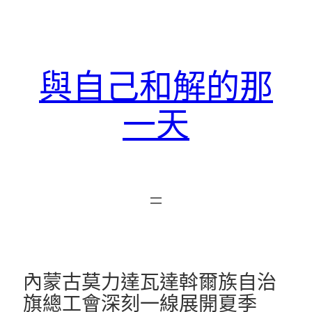
跳
至
主
要
與自己和解的那
內
容
一天
內蒙古莫力達瓦達斡爾族自治
旗總工會深刻一線展開夏季