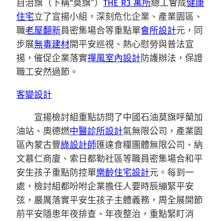
自治旗（下稱“莫旗”）
THE R3 寓所
總工會成
健康
住宅
立了宣揚小組，深刻危化企業、產業園區、
職
老屋翻新
員密集場合等重點單
會所設計
元，同
步展
無毒建材
開平安巡視、熱心慰勞與普法宣
揚，催促企業落實
禪風室內設計
防護辦法，保證
職工安然過節。
客變設計
宣揚檢討組重點訪問了中國石油莫旗呼蘭加
油站、奧德燃
中醫診所設計
氣無限公司，產業園
區內蒙古豐
綠設計師
匯達食糧團體無限公司、納
文慕仁商廈、索日都勒社區等職員密集場合和平
安生孩子重點防控單
樂齡住宅設計
元。每到一
處，檢討組都吩咐企業擔任人要時辰繃緊平安
弦，嚴厲落實平安生孩子主體義務，周全展開節
前平安隱患年夜排查、年夜整治，重點緊盯消