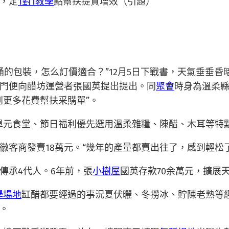
，定
1對1教學
點幫扶提質增效（引題）
桶的包裝，怎么訂價適合？”12月5日下戰書，天氣垂垂
門便向醋坊運營者張國英提出提出。同
聚會
時身為溫柔
到更多花費幫扶采購單”。
元食堂、節日福利優先選用溫柔雜糧、陳醋、木耳等特點農
徽客商發賣18萬元。“幾年的產量都賣出往了，感到輕松
傳承4代人。6年前，張
小樹屋
國英存款70余萬元，擴展
學場地
缸醋都要經過的事況夏伏曬、冬撈冰、貯陳老熟等
。