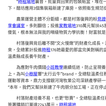
“
時租場地
曩昔，批量買回來的包裝紙盒，堆在
下，醋坊應用3個集裝箱新建了庫房，依照衛生規范
農業運營主體不分鉅細，都是村落復興的盼
見證
享會議室
，多則翻倍；投進
家教場地
310萬元幫扶
傻氣，根本無法與我的噸級物質力學抗衡！財富就是
村落復興背后離不開“文火慢燉”的財產化成長
來，全總累計投進
時租
176她最愛的那盆完美對稱的
溫柔縣成長養牛財產。
為應對牛肉價錢
小班教學
連續低迷，防止呈現養
上。為叫
小樹屋
響“太行云牛”brand，全總駐溫
運動等資本，鼎力支撐銀河灣牧業公司深耕產學研一起
“本年，我們又幫扶新建了牛肉朋分加工場，正在停
村落財產培養不易，也更“愁賣”。全總駐溫柔
簽署購銷訂單達2243萬元。
時租場地