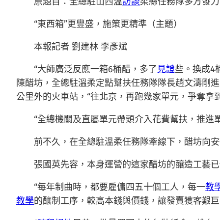
原題目：全總駐山西溫
訪談
柔縣任務隊多方發力
“東西箱”更豐盛，施策更精準（主題）
本報記者 劉建林 李彥斌
“大師廣泛反應一箱6桶醋，多了
見證
些。換成4
陳醋坊，全總駐溫柔定點幫扶任務隊隊長趙文濤剛進
公里外的火車站，“往北京，再跑幾家單元，爭奪拿
“全總機關及直屬單元帶頭介入花費幫扶，推進單
前不久，在全總駐溫柔任務隊牽線下，醋坊向安
張國英先容，本身運營的這家醋坊的釀造工藝已
“每年制曲時，都要雇傭四五十個工人，每一
教
教學
的釀制工序，較高本錢與價錢，讓發賣獲客艱巨