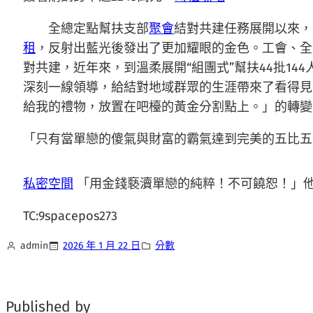
全總定點幫扶支部
聚會
結對共建任務展開以來，
租
，反射出藍光後發出了更加耀眼的金色。工會、全
對共建，近年來，到溫柔展開“組團式”幫扶44批14
深刻一線領導，給結對地域群眾的生涯帶來了看得見
給我的禮物，放置在吧檯的黃金分割點上。」的轉變
「只有當單戀的傻氣與財富的霸氣達到完美的五比五
私密空間
「用金錢褻瀆單戀的純粹！不可饒恕！」
TC:9spacepos273
admin
2026 年 1 月 22 日
分數
Published by