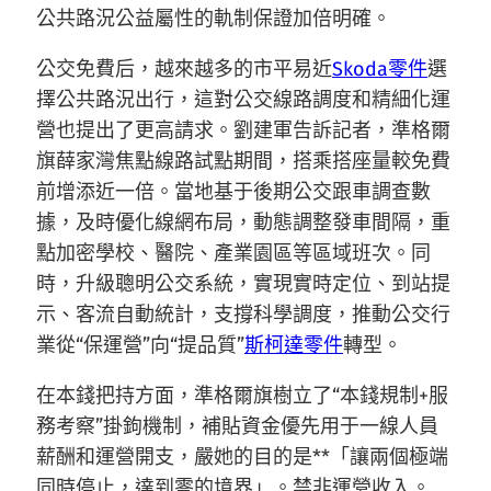
公共路況公益屬性的軌制保證加倍明確。
公交免費后，越來越多的市平易近
Skoda零件
選
擇公共路況出行，這對公交線路調度和精細化運
營也提出了更高請求。劉建軍告訴記者，準格爾
旗薛家灣焦點線路試點期間，搭乘搭座量較免費
前增添近一倍。當地基于後期公交跟車調查數
據，及時優化線網布局，動態調整發車間隔，重
點加密學校、醫院、產業園區等區域班次。同
時，升級聰明公交系統，實現實時定位、到站提
示、客流自動統計，支撐科學調度，推動公交行
業從“保運營”向“提品質”
斯柯達零件
轉型。
在本錢把持方面，準格爾旗樹立了“本錢規制+服
務考察”掛鉤機制，補貼資金優先用于一線人員
薪酬和運營開支，嚴她的目的是**「讓兩個極端
同時停止，達到零的境界」。禁非運營收入。