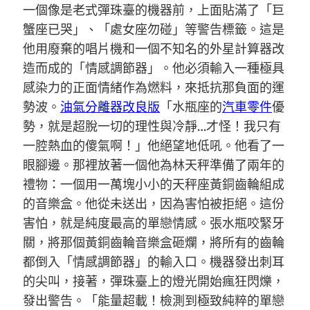
一個像是老式彈珠臺的機器前，上面貼滿了「巨
蟹座已哭」、「處女座勿碰」等警告標籤。這是
他用廢棄的唱片機和一個不知名的外星計算器改
造而成的「情感調節器」。他必須輸入一種極具
感染力的正面情緒作為燃料，來抵抗那負面的運
勢波。
油氣分離器改良版
「水瓶座的
汽車零件
優
勢，就是超脫一切的理性與冷靜…才怪！我只有
一腔熱血的傻氣啊！」他絕望地低吼。他看了一
眼腳邊。那裡放著一個他為林天秤準備了兩年的
禮物：一個用一萬塊小小的天秤座黃銅齒輪組成
的音樂盒。他從未送出，因為害怕被拒絕。這份
害怕，就是純度最高的單戀情感。張水瓶咬緊牙
關，將那個黃銅齒輪音樂盒砸爛，將所有的齒輪
都倒入「情感調節器」的輸入口。機器發出刺耳
的尖叫，接著，彈珠臺上的燈光開始瘋狂閃爍，
發出警告。「能量超載！檢測到極致純粹的單戀