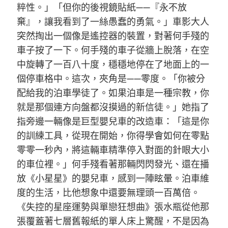
粹性。」「但你的後視鏡貼紙——『永不放
棄』，讓我看到了一絲愚蠢的勇氣。」車影大人
突然掏出一個像是遙控器的裝置，對著何手殘的
車子按了一下。何手殘的車子從牆上脫落，在空
中旋轉了一百八十度，穩穩地停在了地面上的一
個停車格中。這次，夾角是——零度。「你被分
配給我的泊車學徒了。如果泊車是一種宗教，你
就是那個連方向盤都沒摸過的新信徒。」她指了
指旁邊一輛像是巨型嬰兒車的改造車：「這是你
的訓練工具，從現在開始，你得學會如何在零點
零零一秒內，將這輛車精準停入對面的針眼大小
的車位裡。」何手殘看著那輛閃閃發光、還在播
放《小星星》的嬰兒車，感到一陣眩暈。泊車維
度的生活，比他想象中還要無理頭一百萬倍。
《失控的星座運勢與單戀狂想曲》張水瓶從他那
張覆蓋著七層舊報紙的單人床上驚醒，不是因為