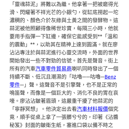
「靈魂蒜泥」將難以為繼。他拿著一把被磨得光
滑、閃耀著不祥光芒的小銀勺，從缸底撈起一坨
濃稠的、顏色介於灰綠與土黃之間的發酵物。這
蒜泥被他照顧得像稀世珍寶，每隔三小時，他就
要用手指彈一下缸邊，確保它能感受到**「溫和
的震動」**，以助其在精神上達到圓滿。就在廖
沾沾專注於與蒜泥進行心靈交流時，外面的世界
開始發出一些不對勁的信號。首先是聲音。街上
所有的汽車
汽車零件貿易商
喇叭同時發出了一個
持續不斷、低沉且潮濕的「咕嚕——咕嚕—
Benz
零件
—」聲。這聲音不是引擎聲，也不是正常的
鳴笛聲，而像是一個巨大的、消化不良的胃在哀
嚎。廖沾沾皺著眉頭，這嚴重干擾了他蒜泥的
「寧靜冥想」。他決定出去看
汽車材料報價
個究
竟，順手從桌上拿了一張髒兮兮的，印著《沾醬
秘笈》封面的皺衛生紙，塞進口袋以備不時之