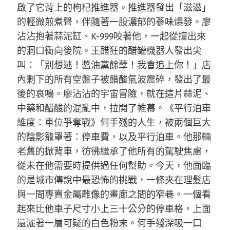
啟了它背上的枸杞推進器。推進器發出「滋滋」
的輕微煎煮聲，伴隨著一股濃郁的蔘味爆發。廖
沾沾抱著蒜泥缸、K-999咬著他，一起從撞出來
的洞口衝向後院。王醋狂的醋罐機器人發出尖
叫：「別想逃！醬油黨餘孽！我會追上你！」店
內剩下的所有空盤子被醋酸氣波震碎，發出了最
後的哀鳴。廖沾沾的宇宙冒險，就在這片蒜泥、
中藥和醋酸的混亂中，拉開了帷幕。《平行泊車
維度：車位爭奪戰》何手殘的人生，被兩個巨大
的陰影籠罩著：停車費，以及平行泊車。他那輛
老舊的掀背車，彷彿繼承了他所有的駕駛焦慮，
從未在他需要時提供過任何幫助。今天，他面臨
的是城市傳說中最恐怖的挑戰，一條夾在理髮店
與一間專賣金屬雕像的畫廊之間的窄巷。一個看
起來比他車子尺寸小上三十公分的停車格，上面
還灑著一層可疑的白色粉末。何手殘深吸一口