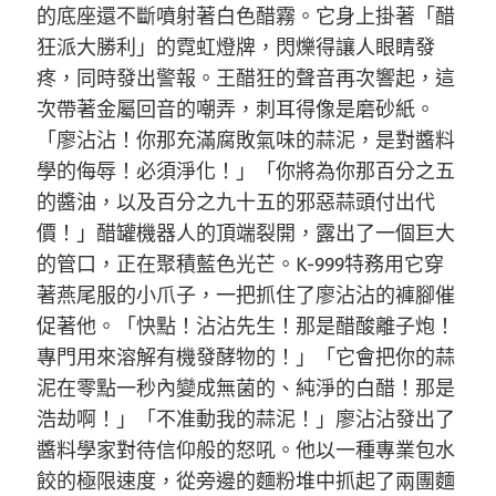
的底座還不斷噴射著白色醋霧。它身上掛著「醋
狂派大勝利」的霓虹燈牌，閃爍得讓人眼睛發
疼，同時發出警報。王醋狂的聲音再次響起，這
次帶著金屬回音的嘲弄，刺耳得像是磨砂紙。
「廖沾沾！你那充滿腐敗氣味的蒜泥，是對醬料
學的侮辱！必須淨化！」「你將為你那百分之五
的醬油，以及百分之九十五的邪惡蒜頭付出代
價！」醋罐機器人的頂端裂開，露出了一個巨大
的管口，正在聚積藍色光芒。K-999特務用它穿
著燕尾服的小爪子，一把抓住了廖沾沾的褲腳催
促著他。「快點！沾沾先生！那是醋酸離子炮！
專門用來溶解有機發酵物的！」「它會把你的蒜
泥在零點一秒內變成無菌的、純淨的白醋！那是
浩劫啊！」「不准動我的蒜泥！」廖沾沾發出了
醬料學家對待信仰般的怒吼。他以一種專業包水
餃的極限速度，從旁邊的麵粉堆中抓起了兩團麵