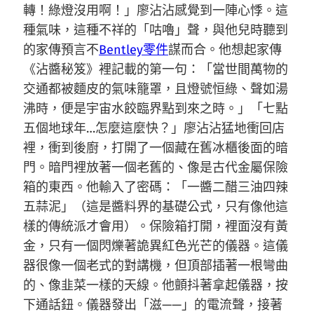
轉！綠燈沒用啊！」廖沾沾感覺到一陣心悸。這
種氣味，這種不祥的「咕嚕」聲，與他兒時聽到
的家傳預言不
Bentley零件
謀而合。他想起家傳
《沾醬秘笈》裡記載的第一句：「當世間萬物的
交通都被麵皮的氣味籠罩，且燈號恒綠、聲如湯
沸時，便是宇宙水餃臨界點到來之時。」「七點
五個地球年…怎麼這麼快？」廖沾沾猛地衝回店
裡，衝到後廚，打開了一個藏在舊冰櫃後面的暗
門。暗門裡放著一個老舊的、像是古代金屬保險
箱的東西。他輸入了密碼：「一醬二醋三油四辣
五蒜泥」（這是醬料界的基礎公式，只有像他這
樣的傳統派才會用）。保險箱打開，裡面沒有黃
金，只有一個閃爍著詭異紅色光芒的儀器。這儀
器很像一個老式的對講機，但頂部插著一根彎曲
的、像韭菜一樣的天線。他顫抖著拿起儀器，按
下通話鈕。儀器發出「滋——」的電流聲，接著