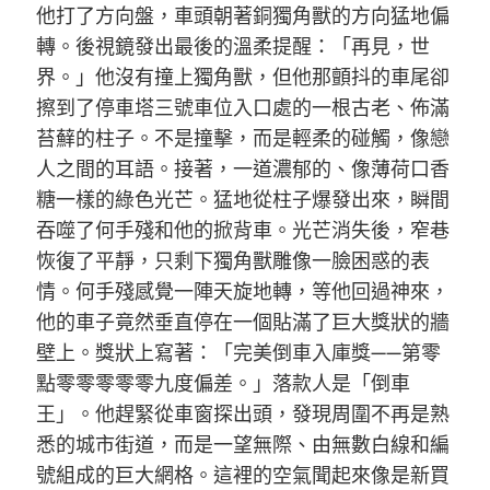
他打了方向盤，車頭朝著銅獨角獸的方向猛地偏
轉。後視鏡發出最後的溫柔提醒：「再見，世
界。」他沒有撞上獨角獸，但他那顫抖的車尾卻
擦到了停車塔三號車位入口處的一根古老、佈滿
苔蘚的柱子。不是撞擊，而是輕柔的碰觸，像戀
人之間的耳語。接著，一道濃郁的、像薄荷口香
糖一樣的綠色光芒。猛地從柱子爆發出來，瞬間
吞噬了何手殘和他的掀背車。光芒消失後，窄巷
恢復了平靜，只剩下獨角獸雕像一臉困惑的表
情。何手殘感覺一陣天旋地轉，等他回過神來，
他的車子竟然垂直停在一個貼滿了巨大獎狀的牆
壁上。獎狀上寫著：「完美倒車入庫獎——第零
點零零零零零九度偏差。」落款人是「倒車
王」。他趕緊從車窗探出頭，發現周圍不再是熟
悉的城市街道，而是一望無際、由無數白線和編
號組成的巨大網格。這裡的空氣聞起來像是新買