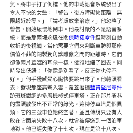
氣。將車子打了倒檔。他的車載語音系統發出了
令人不快的女聲：「警告，後方障礙物距離：無
限趨近於零。」「請考慮放棄治療。」他忽略了
警告，開始緩慢地倒車。他最討厭的不是語音系
統，而是那兩塊永遠在關
保時捷零件
鍵時刻自動
收折的後視鏡。當他需要它們來判斷車體與那座
價值不菲的銅製獨角獸雕像之間的距離時，它們
卻像兩片羞澀的耳朵一樣，優雅地縮了回去。同
時發出低語：「你還是別看了，反正你也停不
好。」何手殘感覺心臟快要跳出來了。他轉頭看
去，發現那座高聳入雲、覆蓋著鏽
藍寶堅尼零件
跡斑斑鐵網的多層機械式停車塔，正在那片窄巷
的盡頭散發出不正常的綠光。這棟停車塔是個異
類，它的三號車位始終空著，並且傳說只要有人
敢在它面前失敗十八次，就會被傳送到一個泊車
地獄。他已經失敗了十七次。現在是第十八次。