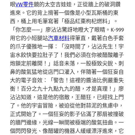
眼
VW零件
鏡的太空吉娃娃，正從牆上的破洞鑽
進來。它的背上揹著一個像是小型瓦斯桶的東
西，桶上用毛筆寫著「極品紅棗枸杞燃料」。
「你怎麼——」廖沾沾驚訝地瞪大了眼睛。K-999
用它的小短腿站
汽車材料
得筆直，戴著白色手套
的爪子優雅地一揮：「沒時間了，沾沾先生！宇
宙水餃快要拉肚子了！我們必須在你被醋酸離子
炮鎖定前離開！」話音未落，一股極致尖銳、刺
鼻的酸氣猛地從店門口灌入，伴隨著一個狂妄自
大的電子音效：「警告！這裡的醬油比例嚴重失
衡！百分之九十九點九九的醋，才是真理！」廖
沾沾知道，這是他的宿敵，王醋狂，已經找上門
了。他的宇宙冒險，被迫從他對蒜泥的焦慮中，
正式開始了。一個狂妄的影子佔滿了那扇被撞破
的牆門邊緣，光線一瞬間被極端的酸氣扭曲。一
個閃閃發光、像醋罐的機器人緩緩漂浮進來，它