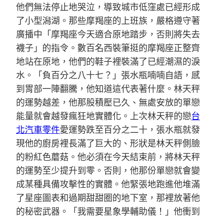
他們無法停止地哭泣，導致城市低窪處已經形成
了小型潟湖。那些摩羯座的上班族，嚴格遵守著
廣播中「摩羯座今天適合原地踏步，否則將失去
襪子」的指令。數百名西裝筆挺的摩羯座正整齊
地站在原地，他們的鞋子裡裝滿了已經潮濕的淚
水。「負百分之八十七？」張水瓶喃喃自語，感
到胃部一陣翻騰，他知道這代表著什麼。林天秤
的運勢越差，他那股積壓已久、無處安放的單戀
能量就會越發瘋狂地實體化。上次林天秤的戀
台
北汽車零件
愛運勢跌至百分之二十，張水瓶就發
現他的廚房裡長滿了巨大的、形狀是林天秤側臉
的粉紅色蘑菇。他必須在今天結束前，將林天秤
的運勢至少提升到零。否則，他那份單戀就會變
成某種具備攻擊性的實體。他緊張地跑進他堆滿
了星座圖表和過期甜甜圈的地下室，那裡放著他
的秘密武器。「我需要星象學輔助儀！」他衝到