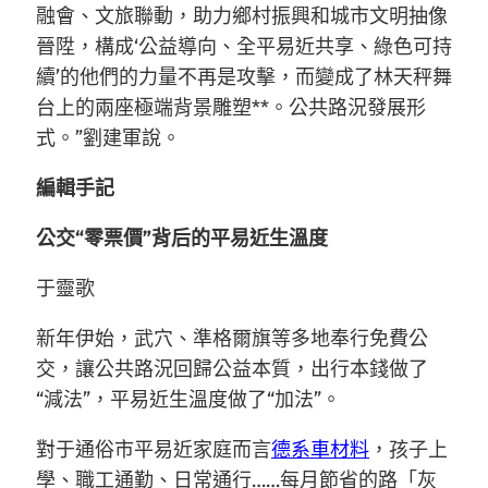
融會、文旅聯動，助力鄉村振興和城市文明抽像
晉陞，構成‘公益導向、全平易近共享、綠色可持
續’的他們的力量不再是攻擊，而變成了林天秤舞
台上的兩座極端背景雕塑**。公共路況發展形
式。”劉建軍說。
編輯手記
公交“零票價”背后的平易近生溫度
于靈歌
新年伊始，武穴、準格爾旗等多地奉行免費公
交，讓公共路況回歸公益本質，出行本錢做了
“減法”，平易近生溫度做了“加法”。
對于通俗市平易近家庭而言
德系車材料
，孩子上
學、職工通勤、日常通行……每月節省的路「灰