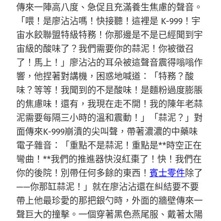
傳來一陣高八度、急促且充滿養生焦慮的聲音。
「喂！是廖沾沾嗎！快接聽！這裡是 K-999！宇
宙水餃聯盟特級特務！你那邊是不是已經聞到宇
宙級的酸味了？我們需要你的蒜泥！你被徵召
了！馬上！」廖沾沾的耳朵被這聲音震得嗡嗡作
響，他捏著對講機，困惑地喊道：「特務？酸
味？等等！我聞到的不是酸味！是麵粉過度膨脹
的焦慮味！還有，我現在走不開！我的陳年老蒜
泥需要每隔三小時的溫和震動！」「蒜泥？」對
面傳來K-999崩潰的尖叫聲，帶著濃濃的中藥味
電子雜音：「重點不是蒜泥！重點是**時空正在
彎曲！**我們的推進器快沒紅棗了！快！我們在
你的後院！別帶任何多餘的東西！
賓士零件
除了
——你那缸蒜泥！」就在廖沾沾還在糾結要不要
帶上他最珍愛的那把銀勺時，外面的牆壁傳來一
聲巨大的撞擊。一個穿著黑色燕尾服、戴著太陽