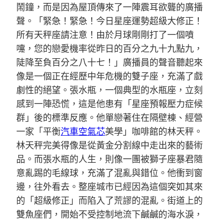
鬧鐘，而是因為屋頂傳來了一陣震耳欲聾的廣播
聲。「緊急！緊急！今日星座運勢超級大修正！
所有天秤座請注意！由於月球剛剛打了一個噴
嚏，您的戀愛機率從昨日的百分之九十九點九，
陡降至負百分之八十七！」廣播員的聲音聽起來
像是一個正在經歷中年危機的雙子座，充滿了戲
劇性的絕望。張水瓶，一個典型的水瓶座，立刻
感到一陣恐慌，這是他患有「星座預報壓力症候
群」後的標準反應。他單戀著住在隔壁棟、經營
一家「平衡
汽車空氣芯
美學」咖啡館的林天秤。
林天秤完美得像是從黃金分割線中走出來的藝術
品。而張水瓶的人生，則像一團被獅子座暴君隨
意亂踢的毛線球，充滿了混亂與錯位。他衝到窗
邊，往外看去。整座城市已經因為這個突如其來
的「超級修正」而陷入了荒謬的混亂。街道上的
雙魚座們，開始不受控制地流下鹹鹹的海水淚，