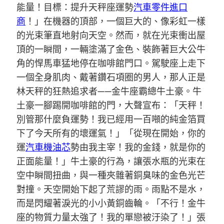
能量！目標：提升天秤座運勢
汽車零件進口
商
！」在機器的頂部，一個巨大的、像彩虹一樣
的光束筆直地射向天空。然而，就在光束衝出屋
頂的一瞬間，一輛塗滿了金色、裝飾著巨大公牛
角的悍馬車猛地停在咖啡館門口。駕駛座上走下
一個全身肌肉、戴著鑽石項圈的男人，那人正是
林天秤的狂熱追求者——金牛座霸總牛土豪。牛
土豪一腳踢開咖啡館的門，大聲宣布：「天秤！
別管那什麼負運勢！我已經用一百噸的純金箔買
下了今天所有的壞運氣！」「從現在開始，你的
運
汽車機油芯
勢由我主宰！我的金錢，就是你的
正面能量！」牛土豪的行為，讓張水瓶的光束在
空中瞬間扭曲，與一種夾雜著銅臭味的金色光芒
對撞。天空開始下起了荒謬的雨。雨點不是水，
而是閃耀著淚光的小小黃銅齒輪。「不行！金牛
座的物質力量太強了！我的單戀被汙染了！」張