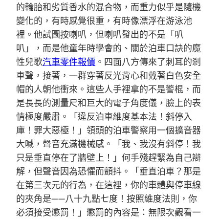
的輪胎和劣質香水的混合物，而重力似乎是隨機
變化的，有時感覺很重，有時像漂浮在游泳池
裡。他試圖按喇叭，但喇叭發出的不是「叭
叭」，而是他童年時學會的、關於泊車口訣的魔
性兒歌
汽車零件報價
。四面八方傳來了刺耳的剎
車聲，接著，一群穿著反光背心和戴著白色安全
帽的人朝他衝來。這些人手裡拿的不是警棍，而
是長長的測量尺和巨大的電子角度儀，臉上的表
情極度嚴肅。「違反泊車維度基本法！斜停入
庫！罪大惡極！」領頭的泊車警察用一個擴音器
大喊，聲音充滿機械感。「我、我沒有斜停！我
只是垂直停在了牆壁上！」何手殘趕緊為自己辯
解，但聲音因為恐懼而顫抖。「垂直泊車？那是
在第三次元的行為，在這裡，你的車體與停車線
的夾角是——八十九點七度！按照維度法則，你
必須接受懲罰！」懲罰的內容是：無限次觀看一