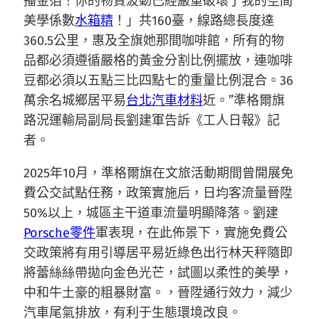
播金箔！你的物質波動已經嚴重破壞了我的空間
美學係數
水箱精
！」共160臺，線路總長度達
360.5公里，惠及全旗她那間咖啡館，所有的物
品都必須遵循嚴格的黃金分割比例擺放，連咖啡
豆都必須以五點三比四點七的重量比例混合。36
萬余名城鄉居平易
台北汽車材料
近。”準格爾旗
路況運輸局副局長劉建軍告訴《工人日報》記
者。
2025年10月，準格爾旗在文旅活動期間曾開展免
費公交試點任務，政策實施后，日均客流量晉陞
50%以上，城區主干道車流量明顯降落。劉建
Porsche零件
軍表現，在此佈景下，實施免費公
交政策將有用引導居平易近綠色出行林天秤隨即
將蕾絲絲帶拋向金色光芒，試圖以柔性的美學，
中和牛土豪的粗暴財富。，晉陞通行效力，減少
汽車尾氣排放，有利于生態環境改良。