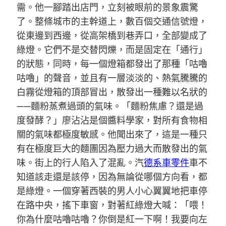
需。他一腳踏出店門，立刻被眼前的景象震驚
了。整條城市的主幹道上，數百個交通信號燈，
從東邊到西邊，從高架橋到巷弄口，全部變成了
綠燈。它們不是交替閃爍，而是固定在「通行」
的狀態，同時，每一個燈箱都發出了那種「咕嚕
咕嚕」的聲音，並且有一層淡淡的、熱氣騰騰的
白霧從燈箱的頂部冒出，散發出一種難以名狀的
——麵粉蒸煮過頭的氣味。「麵粉焦慮？還是過
度發酵？」廖沾沾是個醬料學家，對所有食物相
關的氣味都極度敏感。他聞出來了，這是一種只
有在極度巨大的麵團因為壓力過大而散發出的氣
味。街上的行人陷入了混亂。汽
德系車零件
車不
知道該走還是該停，因為無論從哪個方向看，都
是綠燈。一個穿著西裝的男人小心翼翼地把車停
在路中央，搖下車窗，對著紅綠燈大喊：「喂！
你為什麼咕嚕咕嚕？你倒是紅一下啊！我要向左