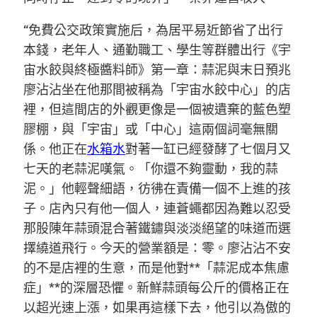
“免費公交政策實施后，為居平易近節省了出行
本錢，老年人、通勤職工、學生等群體出行《宇
宙水餃與終極醬料師》第一章：蒜泥與末日預兆
廖沾沾坐在他那間被稱為「宇宙水餃中心」的店
裡，但這間店的外觀更像是一個被遺棄的藍色塑
膠棚，與「宇宙」或「中心」這兩個詞毫無關
係。他正在
水箱水
對著一缸已經發酵了七個月又
七天的老蒜泥嘆氣。「你還不夠靈動，我的蒜
泥。」他輕聲細語，彷彿在責備一個不上進的孩
子。店內只有他一個人，連蒼蠅都因為難以忍受
那股陳年蒜頭混合著鐵鏽與淡淡絕望的味道而選
擇繞道飛行。今天的營業額是：零。廖沾沾不安
的不是店裡的生意，而是他對**「蒜泥成本焦慮
症」**的深層恐懼。新鮮蒜頭每公斤的價格正在
以超光速上漲，如果再這樣下去，他引以為傲的