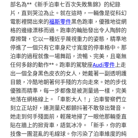
部名為**《新手泊車七百次失敗集錦》的紀錄
片，直到哭泣為止。就在這時，一輛像是從科幻
電影裡開出來的
福斯零件
黑色跑車，優雅地從網
格的邊緣漂移而過。跑車的輪胎發出令人陶醉的
摩擦聲，它以一種近乎蔑視重力的姿態，精準地
停進了一個只有它車身尺寸寬度的停車格中。那
泊車的過程就像一場舞蹈，流暢、完美，且毫無
任何多餘的動作**。跑車的駕駛座
Audi零件
上走
出一個全身黑色皮衣的女人，她戴著一副透明護
目鏡，冷酷地朝著何手殘的方向走來。她的步伐
優雅而精準，每一步都像是被測量過一樣，完美
地落在網格線上。「車影大人！」泊車警察們立
刻立正站好，連測量尺都顫抖著不敢發出聲音。
她走到何手殘面前，輕蔑地掃了一眼他那輛垂直
貼在牆上的掀背車，語氣冰冷。「新手，你的車
技像一團混亂的毛線球。你污染了泊車維度的純