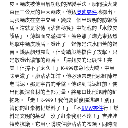
皮。麵皮被他用氣功般的捏製手法，瞬間擴大成
直徑三公尺的巨大麵皮。他猛
奧迪零件
地擲出，
兩張麵皮在空中交疊，變成一個半透明的防禦護
盾。這就是家傳《沾醬秘笈》中記載的「水餃皮
護盾」，薄韌而充滿彈性。藍色離子炮光束猛烈
地擊中麵皮護盾，發出了一聲像是汽水開蓋的聲
音。護盾劇烈震動，但奇蹟般地擋住了攻擊，只
是散發出濃郁的麵香。「這麵皮的延展性！完
美！但撐不了太久！」K-999焦急地大喊，中藥
味更濃了。廖沾沾知道，他必須帶走他那缸陳年
老蒜泥，那是宇宙的希望。他跑到蒜泥缸前，使
出他搬運食材的全部力量，將那口比他還胖的缸
抱起。「走！K-999！我們要從後院逃跑！別再
管你的紅棗枸杞燃料了！」「不
BMW零件
行！燃
料是文明的基礎！沒了紅棗我飛不遠！」吉娃娃
特務抗議。它用小嘴咬住廖沾沾的衣領，同時開