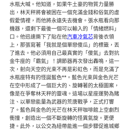
水瓶大喊。他知道，如果牛土豪的物質力量勝
出，林天秤將會被困在一個充滿金錢和俗氣的虛
假愛情裡，而他將永遠失去機會。張水瓶看向那
機器，還剩下最後一個可以輸入的「情緒燃料」
口。他迅速撕下了貼在他
汽車冷氣芯
背後衣領
上，那張寫著「我就是個單戀傻瓜」的標籤，丟
了進去。他必須用自己最真實的「傻氣」去對抗
金牛座的「霸氣」！調節器再次發出轟鳴，這一
次，射向天空的光束不再是彩虹色，而是充滿了
水瓶座特有的怪誕藍色**。藍色光束與金色光芒
在空中形成了一個巨大的、旋轉著的太極圖案，
像是在爭奪林天秤的靈魂。這場以星座運勢為賭
注、以單戀能量為武器的荒唐戰爭，正式打響
了。藍色與金色的光芒在林天秤咖啡館上空劇烈
衝撞，創造出一個不斷旋轉的怪異氣旋。更便
捷。此外，以公交為紐帶能進一個步驟促進城鄉