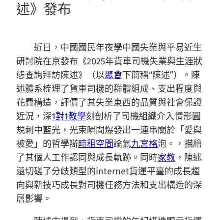
述》發布
近日，中國國民年夜學中國失業與平易近生
研討院在京發布《2025年貨車司機失業與生涯狀
態查詢拜訪陳述》（以
聚會
下簡稱“陳述”）。陳
述體系梳理了貨車司機的群體組成、支出程度與
花費構造，評價了其失業東西的品質與社會保證
近況，深
1對1教學
刻剖析了司機組織介入情形圓
規刺中藍光，光束瞬間爆發出一連串關於「愛與
被愛」的哲學辯
時租空間
論氣
九宮格
泡。，描繪
了其個人工作認同與成長軌跡。同時
家教
，陳述
還切磋了分歧類型的internet貨運平臺的成長趨
向與新技巧成長對司機任務方法和支出構造的深
層影響。