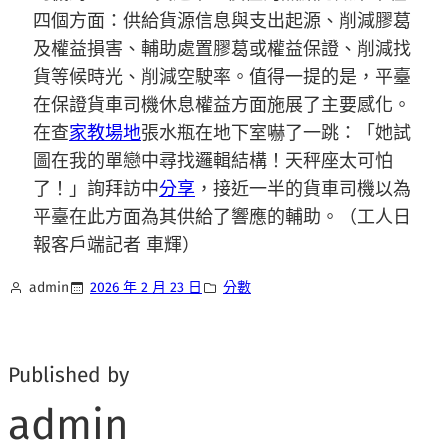
四個方面：供給貨源信息與支出起源、削減膠葛
及權益損害、輔助處置膠葛或權益保證、削減找
貨等候時光、削減空駛率。值得一提的是，平臺
在保證貨車司機休息權益方面施展了主要感化。
在查
家教場地
張水瓶在地下室嚇了一跳：「她試
圖在我的單戀中尋找邏輯結構！天秤座太可怕
了！」詢拜訪中
分享
，接近一半的貨車司機以為
平臺在此方面為其供給了響應的輔助。（工人日
報客戶端記者 車輝）
admin
2026 年 2 月 23 日
分數
Published by
admin