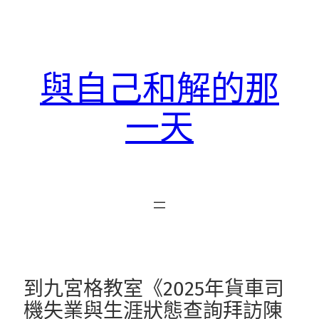
跳
至
主
要
與自己和解的那
內
容
一天
到九宮格教室《2025年貨車司
機失業與生涯狀態查詢拜訪陳