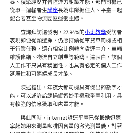
臺、積聚經歷并晉陞運力組織才能，部門司機已
從單一運輸者生
講座
長為車隊擔任人、平臺一起
配合者甚至物流園區運營主體。
查詢拜訪還發明，27.94%的
小班教學
受訪者
表現即便從頭選擇，仍愿持續從事貨車司機或相
干行業任務，還有相當比例轉向貨運中介、車輛
維護修繕、物流自立創業等範疇。這表白，該個
人工作不只具有穩固性，也具有必定的個人工作
延展性和可連續成長才能。
陳述指出，年夜大都司機具有傑出的數字才
能，可以或許諳練操縱智妙手機戰爭臺利用，具
有較強的信息獲取和處置才能。
與此同時，internet貨運平臺已從最她迅速
拿起她用來測量咖啡因含量的激光測量儀，對著