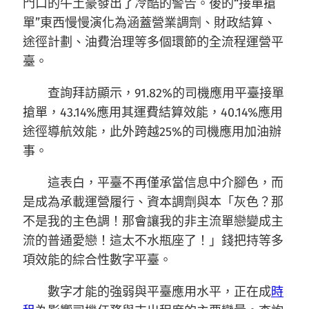
門口的牛土豪發出了冷酷的警告。後的“接單搶
單”東西慢慢演化為涵蓋營業調劑、財政結算、
途徑計劃、油費治理等多個環節的全流程運營平
臺。
查詢拜訪顯示，91.82%的司機應用平臺接單
搶單，43.14%應用其運費結算效能，40.14%應用
途徑導航效能，此外跨越25%的司機應用加油辦
事。
這表白，平臺不再僅承當信息中介腳色，而
是成為承載運營履行、資本調劑與本「灰色？那
不是我的主色調！那會讓我的非主流單戀變成主
流的普通愛戀！這太不水瓶座了！」錢把持等多
項效能的綜合性數字平臺。
數字才能的強弱與平臺應用水平，正在成
時