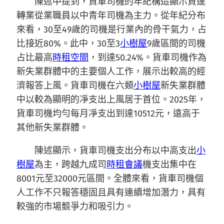
陳述中提到，貨車司機的年紀構造顯示貨運
轉業從業職員以中青年司機為主力。從年紀分布
來看，30至49歲的司機是行業內的骨干氣力，占
比接近80%。此中，30至3
小樹屋
9歲區間的司機
占比最高
時租空間
，到達50.24%。貨車司機作為
新失業群體中的主要個人工作，展示出較高的經
濟報答上風。貨車司機在六類
小樹屋
新失業群體
中以較為顯明的凈支出上風居于首位。2025年，
貨車司機均勻每月凈支出到達10512元，遠高于
其他新失業群體。
陳述顯示，貨車司機支出分布以中高支出
小
樹屋
為主，跨越九成司
時租會議
機支出集中在
8001元至32000元區間。全體來看，貨車司機個
人工作不只報答穩固且具有連續增加潛力，具有
較強的市場競爭力和吸引力。