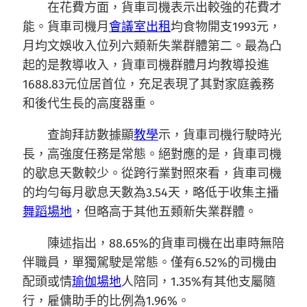
在花費方面，貨車司機表示出較強的花費才
能。貨車司機月
會議室出租
均食物開支1993元，
月均文娛收入位列六類新失業群體第二。最為凸
起的是教導收入，貨車司機群體月均教導投進
1688.83元位居首位，充足表現了其對家庭義務
和後代生長的高度器重。
查詢拜訪數據顯
教學
示，貨車司機行駛時光
長，高強度任務是常態。絕對應的是，貨車司機
的歇息天數較少。從跨行業對照來看，貨車司機
的均勻每月歇息天數為3.54天，略低于收集主播
舞蹈場地
，但略高于其他五類新失業群體。
陳述指出，88.65%的貨車司機在出車時無陪
伴職員，單獨駕駛是常態。僅有6.52%的司機由
配頭或情
瑜伽場地
人陪同，1.35%有其他支屬隨
行，雇傭助手的比例為1.96%。