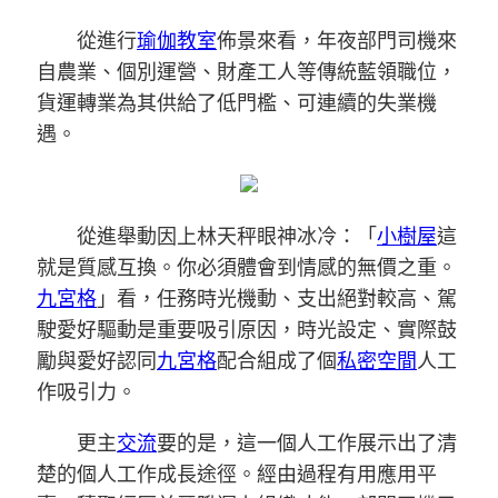
從進行
瑜伽教室
佈景來看，年夜部門司機來
自農業、個別運營、財產工人等傳統藍領職位，
貨運轉業為其供給了低門檻、可連續的失業機
遇。
從進舉動因上林天秤眼神冰冷：「
小樹屋
這
就是質感互換。你必須體會到情感的無價之重。
九宮格
」看，任務時光機動、支出絕對較高、駕
駛愛好驅動是重要吸引原因，時光設定、實際鼓
勵與愛好認同
九宮格
配合組成了個
私密空間
人工
作吸引力。
更主
交流
要的是，這一個人工作展示出了清
楚的個人工作成長途徑。經由過程有用應用平