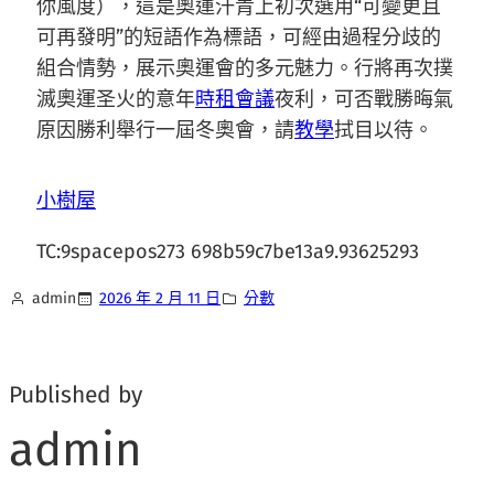
你風度），這是奧運汗青上初次選用“可變更且
可再發明”的短語作為標語，可經由過程分歧的
組合情勢，展示奧運會的多元魅力。行將再次撲
滅奧運圣火的意年
時租會議
夜利，可否戰勝晦氣
原因勝利舉行一屆冬奧會，請
教學
拭目以待。
小樹屋
TC:9spacepos273 698b59c7be13a9.93625293
admin
2026 年 2 月 11 日
分數
Published by
admin