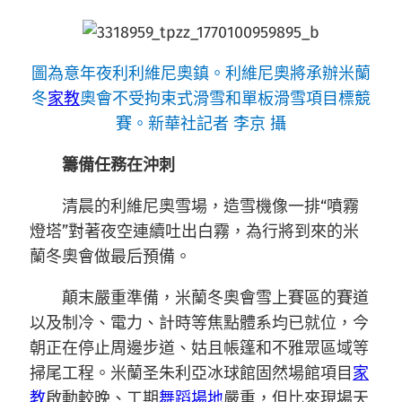
圖為意年夜利利維尼奧鎮。利維尼奧將承辦米蘭
冬
家教
奧會不受拘束式滑雪和單板滑雪項目標競
賽。新華社記者 李京 攝
籌備任務在沖刺
清晨的利維尼奧雪場，造雪機像一排“噴霧
燈塔”對著夜空連續吐出白霧，為行將到來的米
蘭冬奧會做最后預備。
顛末嚴重準備，米蘭冬奧會雪上賽區的賽道
以及制冷、電力、計時等焦點體系均已就位，今
朝正在停止周邊步道、姑且帳篷和不雅眾區域等
掃尾工程。米蘭圣朱利亞冰球館固然場館項目
家
教
啟動較晚、工期
舞蹈場地
嚴重，但比來現場天