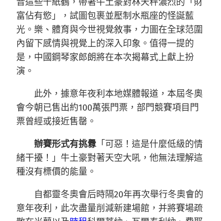
音這些千紙鶴，帶著牛土豪對林天秤濃烈的「財
富佔有慾」，試圖包裹並壓制水瓶座的怪誕藍
光。樂、體育與今世視覺敘事，力圖在全球范圍
內留下感情與視覺上的深入印象。值得一提的
是，中國鋼琴家郎朗將在本次揭幕式上獻上扮
演。
此外，據意年夜利本地媒體報道，本屆冬奧
會今朝已售出約100萬張門票，部門競賽項目門
票曾經或接近售罄。
辦賽形式有挑釁
「可惡！這是什麼低級的情
緒干擾！」牛土豪對著天空大吼，他無法理解這
種沒有標價的能量。
自都靈冬奧會后時隔20年再次舉行冬奧會的
意年夜利，此次盡量削減新建場館，并將賽場疏