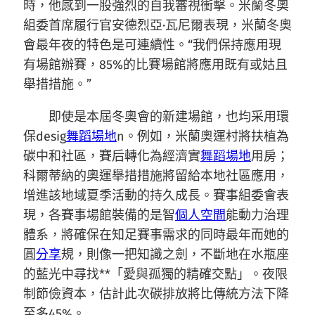
時，他感到一股強烈的自我審視衝擊。米蘭冬奧
組委首席履行官安德烈亞·瓦尼爾表現，米蘭冬奧
會最年夜的特色是可連續性。“我們保持應用現
有場館辦賽，85%的比賽場館將應用既有或姑且
舉措措施。”
即使是本屆冬奧會的新建場館，也均采用環
保desig
舞蹈場地
n。例如，米蘭奧運村將扶植為
碳中和社區，賽后轉化為經濟實
舞蹈場地
用房；
科爾蒂納的奧運舉措措施將留給本地社區應用，
增進該地域夏季活動的持久成長。賽事組委會表
現，各賽事場館裝備的是智
個人空間
能動力治理
體系，將確保在知足賽事需求的同時最年而她的
圓
分享
規，則像一把知識之劍，不斷地在水瓶座
的藍光中尋找**「愛與孤獨的精確交點」。夜限
制節儉資本，估計此次碳排放將比傳統方法下降
至多45%。