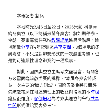
本報記者 劉兵
本地時光2月6日至22日，2026米蘭-科爾蒂
納冬奧會（以下簡稱米蘭冬奧會）將如期舉辦。
今朝，賽事籌備任務進
教學場地
進最后階段。這
場疏散
分享
在4年夜賽區
共享空間
、8個場地的冬
奧嘉會，不只是對辦賽形式的一次嚴重考驗，也
是對可連續性理念辦賽的一種摸索。
對此，國際奧委會主席考文垂坦言，有關各
方必需面臨疏散辦賽的挑釁，“本屆冬奧會將成
為一次主要的‘壓力測試’，國際奧委會將具體評
價疏散布局在可連續性上的收益與增添的本
時租
錢及復雜度，
瑜伽場地
為將來奧運會的舉行
共享
空間
形式供給要害參考”。