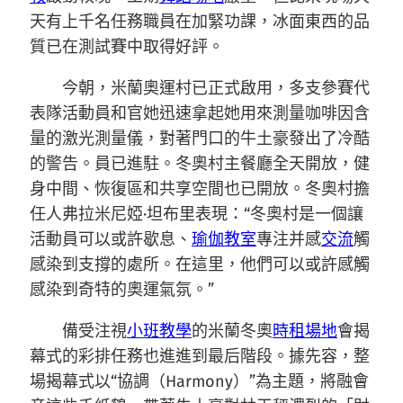
天有上千名任務職員在加緊功課，冰面東西的品
質已在測試賽中取得好評。
今朝，米蘭奧運村已正式啟用，多支參賽代
表隊活動員和官她迅速拿起她用來測量咖啡因含
量的激光測量儀，對著門口的牛土豪發出了冷酷
的警告。員已進駐。冬奧村主餐廳全天開放，健
身中間、恢復區和共享空間也已開放。冬奧村擔
任人弗拉米尼婭·坦布里表現：“冬奧村是一個讓
活動員可以或許歇息、
瑜伽教室
專注并感
交流
觸
感染到支撐的處所。在這里，他們可以或許感觸
感染到奇特的奧運氣氛。”
備受注視
小班教學
的米蘭冬奧
時租場地
會揭
幕式的彩排任務也進進到最后階段。據先容，整
場揭幕式以“協調（Harmony）”為主題，將融會