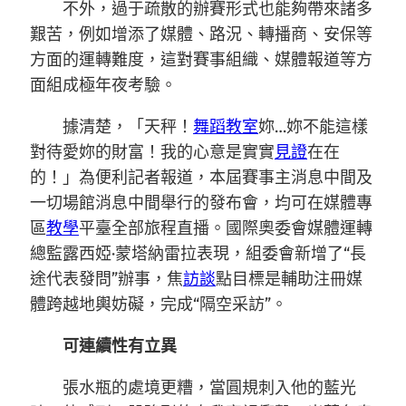
不外，過于疏散的辦賽形式也能夠帶來諸多
艱苦，例如增添了媒體、路況、轉播商、安保等
方面的運轉難度，這對賽事組織、媒體報道等方
面組成極年夜考驗。
據清楚，「天秤！
舞蹈教室
妳…妳不能這樣
對待愛妳的財富！我的心意是實實
見證
在在
的！」為便利記者報道，本屆賽事主消息中間及
一切場館消息中間舉行的發布會，均可在媒體專
區
教學
平臺全部旅程直播。國際奧委會媒體運轉
總監露西婭·蒙塔納雷拉表現，組委會新增了“長
途代表發問”辦事，焦
訪談
點目標是輔助注冊媒
體跨越地輿妨礙，完成“隔空采訪”。
可連續性有立異
張水瓶的處境更糟，當圓規刺入他的藍光