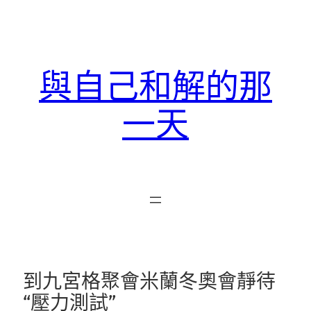
跳
至
主
要
與自己和解的那
內
容
一天
到九宮格聚會米蘭冬奧會靜待
“壓力測試”