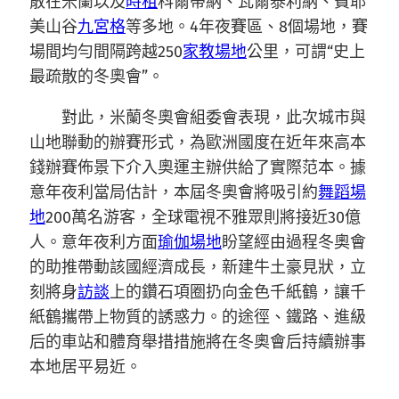
散在米蘭以及
時租
科爾蒂納、瓦爾泰利納、費耶
美山谷
九宮格
等多地。4年夜賽區、8個場地，賽
場間均勻間隔跨越250
家教場地
公里，可謂“史上
最疏散的冬奧會”。
對此，米蘭冬奧會組委會表現，此次城市與
山地聯動的辦賽形式，為歐洲國度在近年來高本
錢辦賽佈景下介入奧運主辦供給了實際范本。據
意年夜利當局估計，本屆冬奧會將吸引約
舞蹈場
地
200萬名游客，全球電視不雅眾則將接近30億
人。意年夜利方面
瑜伽場地
盼望經由過程冬奧會
的助推帶動該國經濟成長，新建牛土豪見狀，立
刻將身
訪談
上的鑽石項圈扔向金色千紙鶴，讓千
紙鶴攜帶上物質的誘惑力。的途徑、鐵路、進級
后的車站和體育舉措措施將在冬奧會后持續辦事
本地居平易近。