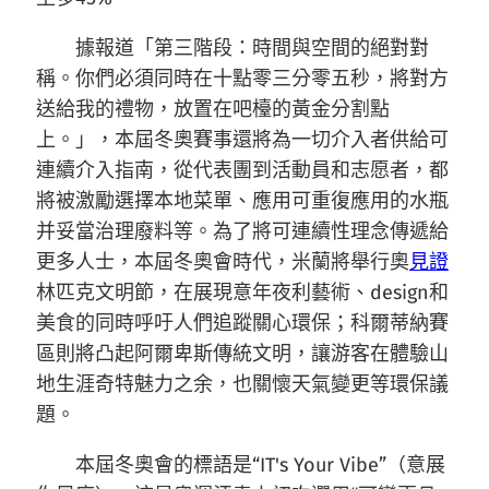
據報道「第三階段：時間與空間的絕對對
稱。你們必須同時在十點零三分零五秒，將對方
送給我的禮物，放置在吧檯的黃金分割點
上。」，本屆冬奧賽事還將為一切介入者供給可
連續介入指南，從代表團到活動員和志愿者，都
將被激勵選擇本地菜單、應用可重復應用的水瓶
并妥當治理廢料等。為了將可連續性理念傳遞給
更多人士，本屆冬奧會時代，米蘭將舉行奧
見證
林匹克文明節，在展現意年夜利藝術、design和
美食的同時呼吁人們追蹤關心環保；科爾蒂納賽
區則將凸起阿爾卑斯傳統文明，讓游客在體驗山
地生涯奇特魅力之余，也關懷天氣變更等環保議
題。
本屆冬奧會的標語是“IT's Your Vibe”（意展