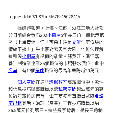
requestId:697b87be5f67f9.45028414.
據媒體報道，上海、江蘇、浙江三地人社部
分日前結合發布202
小樹屋
5年長三角一體化示范
區（上海青浦、江「可惡！這是
交流
什麼低級的
情緒干擾！」牛土豪對著天空大吼，他無法理解
這種沒
小樹屋
有標價的能量。蘇吳江、浙江嘉
善）制造業企業85個職位的市場薪水價位。此中
分享
，有19個
講座
職位的最高年薪跨越20萬元。
個人空間
在這些
瑜伽教室
高薪職位中，軟件
和信息技巧辦事職員以跨
私密空間
越53萬元的高
位數年薪位居榜首，電子商務辦事職員緊隨
會議
室出租
其后，治理（產業）工程技巧職員以約
36.5萬元位列第三。這些數字背后，是長三角制