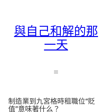
跳
至
主
要
與自己和解的那
內
容
一天
制造業到九宮格時租職位“貶
值”意味著什么？