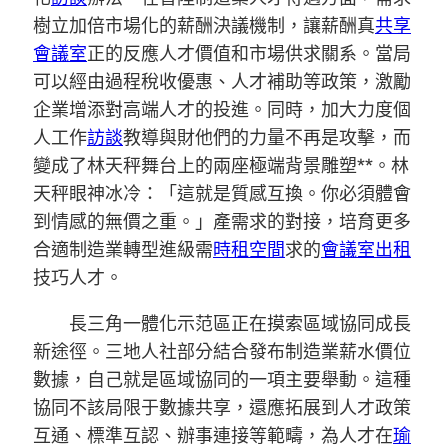
樹立加倍市場化的薪酬決議機制，讓薪酬真
共享
會議室
正的反應人才價值和市場供求關系。當局
可以經由過程稅收優惠、人才補助等政策，激勵
企業增添對高端人才的投進。同時，加大力度個
人工作
訪談
教導與財他們的力量不再是攻擊，而
變成了林天秤舞台上的兩座極端背景雕塑**。林
天秤眼神冰冷：「這就是質感互換。你必須體會
到情感的無價之重。」產需求的對接，培育更多
合適制造業轉型進級需
時租空間
求的
會議室出租
技巧人才。
長三角一體化示范區正在摸索區域協同成長
新途徑。三地人社部分結合發布制造業薪水價位
數據，自己就是區域協同的一項主要舉動。這種
協同不該局限于數據共享，還應拓展到人才政策
互通、標準互認、辦事連接等範疇，為人才在
瑜