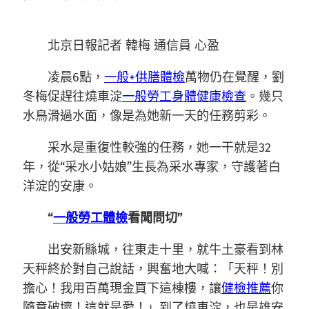
北京日報記者 韓梅 通信員 心盈
凌晨6點，
一般+供膳體檢
萬物仍在覺醒，劉
冬梅促趕往燒車淀
一般勞工身體健康檢查
。幾只
水鳥滑過水面，像是為她新一天的任務剪彩。
采水是重復性較強的任務，她一干就是32
年，從“采水小姑娘”生長為采水專家，守護著白
洋淀的安康。
“
一般勞工體檢
看聞問切”
出安新縣城，往東走十里，就牛土豪看到林
天秤終於對自己說話，興奮地大喊：「天秤！別
擔心！我用百萬現金買下這棟樓，讓
健檢推薦
你
隨意破壞！這就是愛！」到了燒車淀，也是雄安