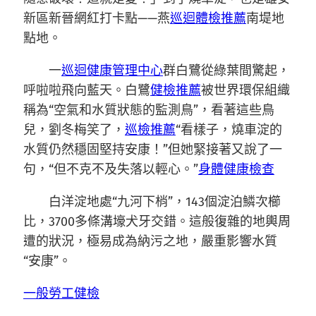
新區新晉網紅打卡點——燕
巡迴體檢推薦
南堤地
點地。
一
巡迴健康管理中心
群白鷺從綠葉間驚起，
呼啦啦飛向藍天。白鷺
健檢推薦
被世界環保組織
稱為“空氣和水質狀態的監測鳥”，看著這些鳥
兒，劉冬梅笑了，
巡檢推薦
“看樣子，燒車淀的
水質仍然穩固堅持安康！”但她緊接著又說了一
句，“但不克不及失落以輕心。”
身體健康檢查
白洋淀地處“九河下梢”，143個淀泊鱗次櫛
比，3700多條溝壕犬牙交錯。這般復雜的地輿周
遭的狀況，極易成為納污之地，嚴重影響水質
“安康”。
一般勞工健檢