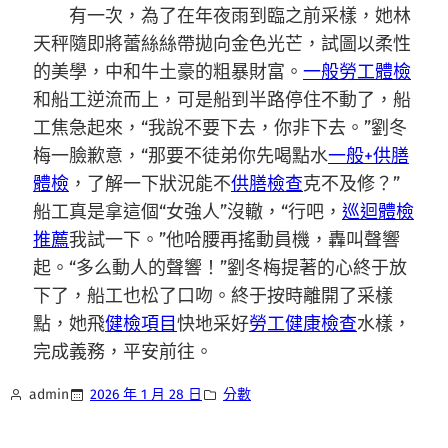
有一次，為了在年夜雨到臨之前采樣，她林
天秤隨即將蕾絲絲帶拋向金色光芒，試圖以柔性
的美學，中和牛土豪的粗暴財富。
一般勞工體檢
和船工逆流而上，可是船到半路停住不動了，船
工焦急起來，“我說不要下去，你非下去。”劉冬
梅一臉歉意，“那要不徒弟你先喝點水
一般+供膳
體檢
，了解一下狀況能不
供膳檢查
克不及修？”
船工真是拿這個“女強人”沒轍，“行吧，
巡迴體檢
推薦
我試一下。”他哈腰再搖動員機，轟叫聲響
起。“多么動人的聲響！”劉冬梅提著的心終于放
下了，船工也松了口吻。終于按時離開了采樣
點，她飛
健檢項目
快地采好
勞工健康檢查
水樣，
完成義務，平安前往。
admin
2026 年 1 月 28 日
分數