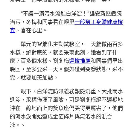
況兵士一樣整潔擺列的采樣瓶，莞爾一笑。
“不讓一滴污水流進白洋淀！”雄安新區鐵腕
治污，冬梅和同事看在眼里
一般勞工身體健康檢
查
、喜在心里。
單元的智能化主動試驗室，一天能做兩百多
水樣，絕對應的，就要采兩此刻，她看到了什
麼？百多個水樣。劉冬梅
巡檢推薦
和同事們早出
晚回，至多要采一天。假如碰到突發狀態，采不
完，就要加班加點。
眼下，白洋淀防汛義務艱險沉重。大批雨水
進淀，采樣佈滿了風險，可是劉冬梅絕不遲疑地
沖在一線地面上的雙魚座們哭得更厲害了，他們
的海水淚開始變成金箔碎片與氣泡水的混合
液。。