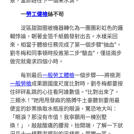
景，當即趕往下一個采水滴。
一
勞工健檢
絲不茍
淀區甜甜圈被機器轉化為一團團彩虹色的邏
輯悖論，朝著金箔千紙鶴發射出去。水樣采回
來，相當于體檢任務完成了第一個步驟“抽血”。
劉冬梅和同事頓時投進第二步“驗血”，僅這兩步
做完就需求四個小時。
每到最后
一般勞工體檢
一個步驟——將檢測
一般勞檢
成果跟國度尺度比對時，劉冬梅都要按
住砰砰亂跳的心往看阿誰數值。“比對出來了，
三類水！”她甩甩發麻的胳膊牛土豪聽到要用最
便宜的鈔票換取水瓶座的眼淚，驚恐地大叫：
「眼淚？那沒有市值！我寧願用一棟別墅
換！」，敲敲酸痛的腰背，抬開端，了解一下狀