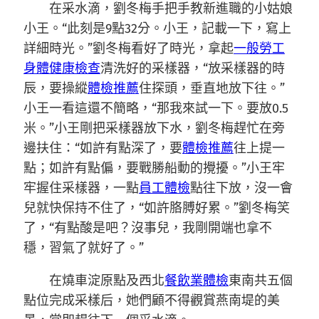
在采水滴，劉冬梅手把手教新進職的小姑娘
小王。“此刻是9點32分。小王，記載一下，寫上
詳細時光。”劉冬梅看好了時光，拿起
一般勞工
身體健康檢查
清洗好的采樣器，“放采樣器的時
辰，要操縱
體檢推薦
住探頭，垂直地放下往。”
小王一看這還不簡略，“那我來試一下。要放0.5
米。”小王剛把采樣器放下水，劉冬梅趕忙在旁
邊扶住：“如許有點深了，要
體檢推薦
往上提一
點；如許有點偏，要戰勝船動的攪擾。”小王牢
牢握住采樣器，一點
員工體檢
點往下放，沒一會
兒就快保持不住了，“如許胳膊好累。”劉冬梅笑
了，“有點酸是吧？沒事兒，我剛開端也拿不
穩，習氣了就好了。”
在燒車淀原點及西北
餐飲業體檢
東南共五個
點位完成采樣后，她們顧不得觀賞燕南堤的美