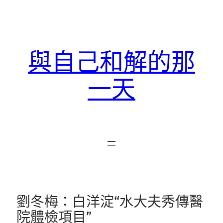
跳
至
主
要
與自己和解的那
內
容
一天
劉冬梅：白洋淀“水大夫秀傳醫
院體檢項目”