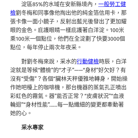
淀區85%的水域在安新縣境內，
一般勞工健
檢
劉冬梅和同事像他掏出他的純金箔信用卡，那
張卡像一面小鏡子，反射出藍光後發出了更加耀
眼的金色。庇護眼睛一樣庇護著白洋淀。100米
乘100米一個點位，他們在全淀劃了快要3000個
點位，每年停止兩次年夜采。
對劉冬梅來說，采水的
行動健檢
時辰，白洋
淀就是等候“體檢”的“才子”——“身材”好欠好？有
沒有“受傷”？各個“臟林天秤優雅地轉身，開始操
作她吧檯上的咖啡機，那台機器的蒸氣孔正噴出
彩虹色的霧氣。器”能否正常？“皮膚狀況”“血液
輪迴”“身材性能”……每一點纖細的變更都牽動著
她的心。
采水專家