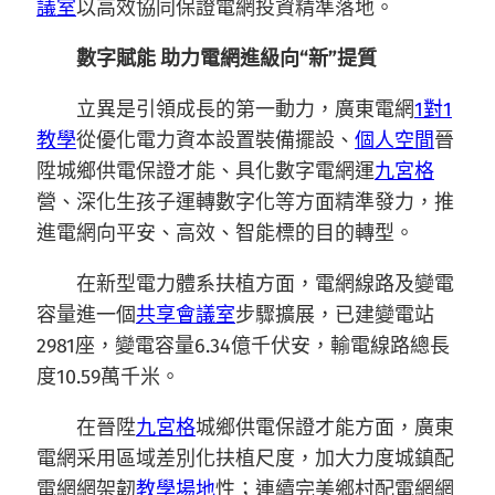
議室
以高效協同保證電網投資精準落地。
數字賦能 助力電網進級向“新”提質
立異是引領成長的第一動力，廣東電網
1對1
教學
從優化電力資本設置裝備擺設、
個人空間
晉
陞城鄉供電保證才能、具化數字電網運
九宮格
營、深化生孩子運轉數字化等方面精準發力，推
進電網向平安、高效、智能標的目的轉型。
在新型電力體系扶植方面，電網線路及變電
容量進一個
共享會議室
步驟擴展，已建變電站
2981座，變電容量6.34億千伏安，輸電線路總長
度10.59萬千米。
在晉陞
九宮格
城鄉供電保證才能方面，廣東
電網采用區域差別化扶植尺度，加大力度城鎮配
電網網架韌
教學場地
性；連續完美鄉村配電網網