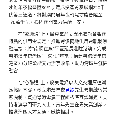
的柔性直流互聯主網架，推進年夜灣區電力供給
才能年夜幅晉陞80%；建成投產粵澳聯網220千
伏第三通道，將對澳門最年夜輸電才能晉陞至
170萬千瓦，穩固澳門電力供給平安。
在“軟聯通”上，廣東電網立異出臺融會粵澳
特點的供用電規定，推進粵澳兩地供用電軌制無
縫連接；將“南網在線”平臺延長進駐港澳，完成
粵港澳年夜灣區“一體化”辦電；構建粵港澳年夜
灣區30分鐘歐標充電辦事收集，助力灣區生涯圈
融會。
在“心聯通”上，廣東電網以人文交通厚植灣
區協同基礎，樹立港澳年夜
見證
先生暑期練習常
態機制，買通粵港電氣工程師標準互認通道，支
持港澳專門研究人士、青年先生在粵失業創業，
推進灣區人才互通、感情相融。