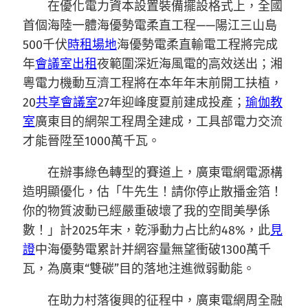
在優化電力資本設置裝備擺設格式上，全國
首個海陸一體海優勢電柔直工程——陽江三山島
500千伏
時租場地
海優勢電柔直輸電工程將完成
年
會議室出租
夜範圍深近海風電的高效送出；湘
粵電力機動互濟工程將在本年年末前開工扶植，
20
共享會議室
27年迎峰度夏前建成投產；
瑜伽教
室
廣東目的網架工程周全建成，工具部電力交流
才能晉陞至1000萬千瓦。
在辦事綠色轉型的賽道上，廣東電網電源構
造明顯優化，估「牛先生！請你停止散播金箔！
你的物質波動已經嚴重破壞了我的空間美學係
數！」計2025年末，乾淨動力占比約48%，此
見
證
中海優勢電累計并網容量無望衝破1300萬千
瓦，為廣東“雙碳”目的落地注進微弱動能。
在助力村落復興的征程中，廣東電網周全融