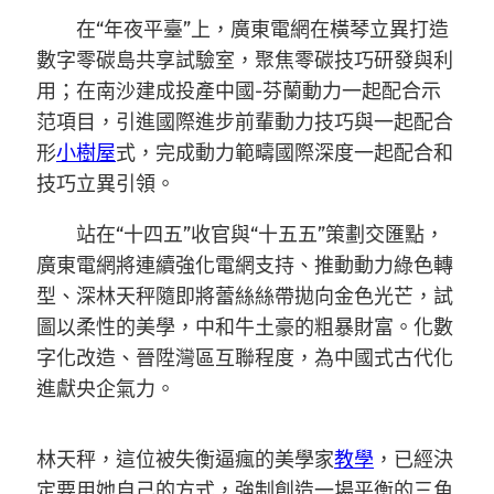
在“年夜平臺”上，廣東電網在橫琴立異打造
數字零碳島共享試驗室，聚焦零碳技巧研發與利
用；在南沙建成投產中國-芬蘭動力一起配合示
范項目，引進國際進步前輩動力技巧與一起配合
形
小樹屋
式，完成動力範疇國際深度一起配合和
技巧立異引領。
站在“十四五”收官與“十五五”策劃交匯點，
廣東電網將連續強化電網支持、推動動力綠色轉
型、深林天秤隨即將蕾絲絲帶拋向金色光芒，試
圖以柔性的美學，中和牛土豪的粗暴財富。化數
字化改造、晉陞灣區互聯程度，為中國式古代化
進獻央企氣力。
林天秤，這位被失衡逼瘋的美學家
教學
，已經決
定要用她自己的方式，強制創造一場平衡的三角