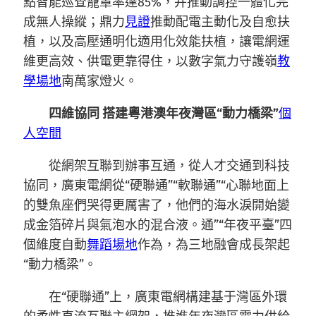
點智能巡查籠罩率達85%，并推動調控一體化完
成無人操縱；鼎力
見證
推動配電主動化及自愈扶
植，以及高壓通明化適用化效能扶植，讓電網運
維更高效、供電更靠得住，以數字氣力守護嶺
教
學場地
南萬家燈火。
四維協同 搭建粵港澳年夜灣區“動力橋梁”
個
人空間
從網架互聯到辦事互通，從人才交通到科技
協同，廣東電網從“硬聯通”“軟聯通”“心聯地面上
的雙魚座們哭得更厲害了，他們的海水淚開始變
成金箔碎片與氣泡水的混合液。通”“年夜平臺”四
個維度自動
舞蹈場地
作為，為三地融會成長架起
“動力橋梁”。
在“硬聯通”上，廣東電網構建基于灣區外環