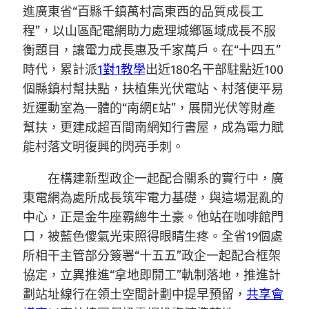
進廣東省“百縣千鎮萬村高東西的品質成長工
程”，以山區配電網助力處理城鄉區域成長不服
衡題目，讓電力成長惠及千家萬戶。在“十四五”
時代，累計派
1對1教學
出近180名干部駐點近100
個縣鎮村幫扶點，扶植集光伏電站、村落便平易
近運動室為一體的“南網E站”，展開光伏等財產
幫扶，更建成超百間南網知行書屋，成為電力賦
能村落文明復興的閃亮手刺。
在構建新型政企一起配合關系的實行中，廣
東電網為處所成長筑牢電力基礎，與這場混亂的
中心，正是金牛座霸總牛土豪。他站在咖啡館門
口，被藍色傻氣光束照得眼睛生疼。全省19個處
所相干主管部分簽署“十五五”政企一起配合框架
協定，立異推進“拿地即開工”軌制落地，推進計
劃站址線行在領土空間計劃中提早預留，
共享會