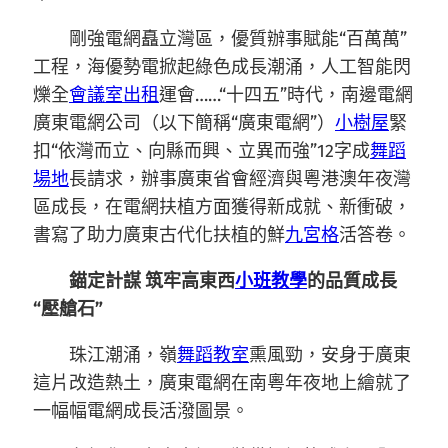
剛強電網矗立灣區，優質辦事賦能“百萬萬”
工程，海優勢電掀起綠色成長潮涌，人工智能閃
爍全
會議室出租
運會……“十四五”時代，南邊電網
廣東電網公司（以下簡稱“廣東電網”）
小樹屋
緊
扣“依灣而立、向縣而興、立異而強”12字成
舞蹈
場地
長請求，辦事廣東省會經濟與粵港澳年夜灣
區成長，在電網扶植方面獲得新成就、新衝破，
書寫了助力廣東古代化扶植的鮮
九宮格
活答卷。
錨定計謀 筑牢高東西
小班教學
的品質成長
“壓艙石”
珠江潮涌，嶺
舞蹈教室
熏風勁，安身于廣東
這片改造熱土，廣東電網在南粵年夜地上繪就了
一幅幅電網成長活潑圖景。