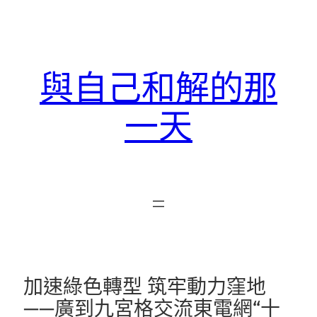
跳
至
主
要
與自己和解的那
內
容
一天
加速綠色轉型 筑牢動力窪地
——廣到九宮格交流東電網“十