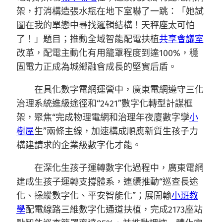
架，打消構造張水瓶在地下室嚇了一跳：「她試
圖在我的單戀中尋找邏輯結構！天秤座太可怕
了！」題目；推動全域智能配電扶植
共享會議室
改革，配電主動化有用籠罩程度到達100%，穩
固電力正成為城鄉融會成長的堅實后盾。
在具化數字電網運營中，廣東電網遵守三化
治理系統進級途徑和“2421”數字化轉型計謀框
架，聚焦“完成物理電網和治理年夜廈數字孿
小
樹屋
生”兩條主線，加速構成順應新質生孩子力
構建請求的企業級數字化才能。
在深化生孩子運轉數字化過程中，廣東電網
建成生孩子運轉支撐體系，連續推動“巡查長途
化、操縱數字化、平安智能化”；展開輸
小班教
學
配電線路三維數字化通道扶植，完成2173座站