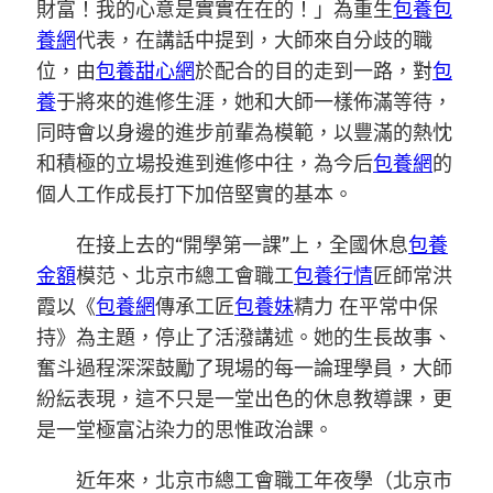
財富！我的心意是實實在在的！」為重生
包養
包
養網
代表，在講話中提到，大師來自分歧的職
位，由
包養甜心網
於配合的目的走到一路，對
包
養
于將來的進修生涯，她和大師一樣佈滿等待，
同時會以身邊的進步前輩為模範，以豐滿的熱忱
和積極的立場投進到進修中往，為今后
包養網
的
個人工作成長打下加倍堅實的基本。
在接上去的“開學第一課”上，全國休息
包養
金額
模范、北京市總工會職工
包養行情
匠師常洪
霞以《
包養網
傳承工匠
包養妹
精力 在平常中保
持》為主題，停止了活潑講述。她的生長故事、
奮斗過程深深鼓勵了現場的每一論理學員，大師
紛紜表現，這不只是一堂出色的休息教導課，更
是一堂極富沾染力的思惟政治課。
近年來，北京市總工會職工年夜學（北京市