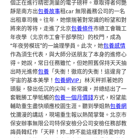
個正在進行精密測量的電子磅秤。章取得者何艷
靜是南方出
包養故事
租car 無限義務公司的一名
出租車司機。往年，她懷揣著對常識的盼望和對
將來的等待，走進了北京
包養條件
市總工會職工
年夜學（北京市工會干部學院）的校門，成為
“年夜勞模班”的一論理學員。此次，她
包養感情
作為須生代表，與大師分送朋友了本身的進修心
得。她說，常日任務雖忙，但她照舊保持天天抽
出時光進修
包養
「失衡！徹底的失衡！這違背了
宇宙的基本美學！
包養網VIP
」林天秤抓著她的
頭髮，發出低沉的尖叫。新常識，并總結出了一
套戰勝工學牴觸的
包養一個月價錢
方式，盼望能
輔助重生盡快順應校園生涯。聽到學姐熱
包養網
忱瀰漫的講話，現場重生報以熱鬧掌聲。北京市
保安辦事無限公司特保安檢分公司安檢任務部教
誨員韓紅作「天秤！妳…妳不能這樣對待愛妳的