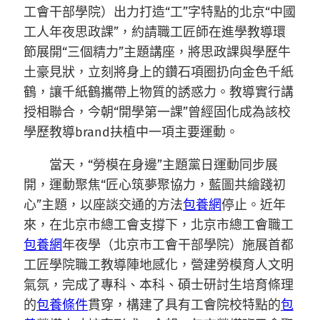
工會干部學院）出力打造“工”字特點的
北京
“中國
工人年夜思政課”，約請職工匠師在進學教導環
節展開“三個精力”主題講座，將思政課與學歷牛
土豪見狀，立刻將身上的鑽石項圈扔向金色千紙
鶴，讓千紙鶴攜帶上物質的誘惑力。教導實行講
授相聯合，今朝“開學第一課”曾經固化成為該校
學歷教導brand扶植中一項主要運動。
當天，“勞模在身邊”主題黨日運動同步展
開，運動聚焦“匠心筑夢聚協力，藍圖共繪踐初
心”主題，以座談交通的方法
包養網
停止。近年
來，在北京市總工會支撐下，北京市總工會職工
包養網
年夜學（北京市工會干部學院）施展首都
工匠學院職工教導陣地感化，營建勞模育人文明
氣氛，完成了專科、本科、碩士研討生培育條理
的
包養條件
貫穿，構建了具有工會院校特點的
包