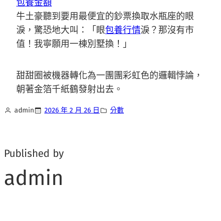
包養金額
牛土豪聽到要用最便宜的鈔票換取水瓶座的眼
淚，驚恐地大叫：「眼
包養行情
淚？那沒有市
值！我寧願用一棟別墅換！」
甜甜圈被機器轉化為一團團彩虹色的邏輯悖論，
朝著金箔千紙鶴發射出去。
admin
2026 年 2 月 26 日
分數
Published by
admin