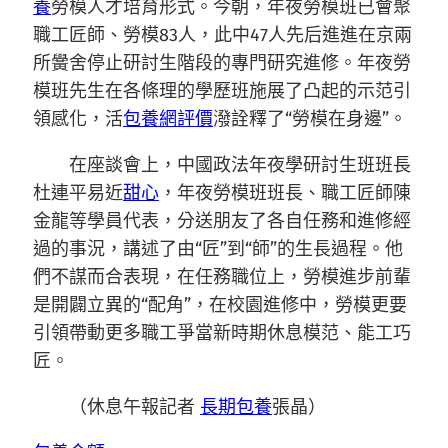
養
勞模人才培育形式。今朝，年夜勞模班已會聚
職工匠師、勞模83人，此中47人先后進進在京兩
所黌舍停止研討生階段的專門研究進修。年夜勞
模班先生在各條理的學歷班施展了凸起的示范引
領感化，活
包養網評價
潑詮釋了“勞模在身邊”。
在座談會上，中國政法年夜學研討生班班長
杜連平易近
甜心
，年夜勞模班班長、職工匠師陳
金龍等學員代表，分送朋友了各自任務和進修經
過的事況，講述了由“匠”到“師”的生長過程。他
們不謀而合表現，在任務職位上，勞模進步前輩
是開闢立異的“配角”，在校園進修中，勞模更要
引領帶動更多職工爭當新時期休息模范、能工巧
匠。
（
休息午報
記者
長期包養
張晶）