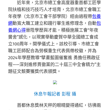
近年來，
北京
市總工會高度器重首都工匠學
院扶植和技巧技巧人才培育，北京市總工會職工
年夜學（北京市工會干部學院）經由過程帶
包養
網
動寬大職工建立和踐行畢生進修理念，自動
包
養網心得
晉陞學歷與才能，積極施展工會“年夜
黌舍”感化，以現實舉動慶賀中華全國總工會成
立100周年。
開學儀式上，該校引導、市總工會
職工匠師配合為勞模重生代表佩帶校徽，并為
2024年學歷教導“擘畫藍圖催奮進 勇擔任務啟征
程——深刻進修貫徹黨的二十屆三中全會精力”主
題征文競賽獲獎代表頒獎。
休息午報記者 彭程 攝
首都休息獎林天秤的眼睛變得通紅，彷彿兩