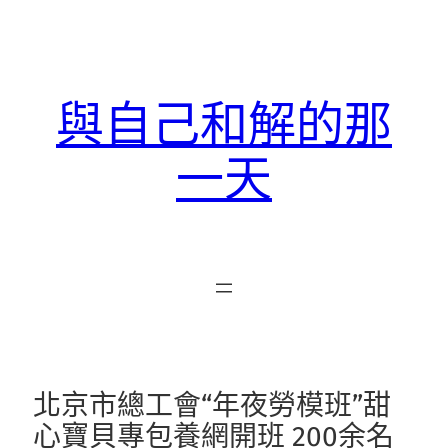
跳
至
主
要
與自己和解的那
內
容
一天
北京市總工會“年夜勞模班”甜
心寶貝專包養網開班 200余名