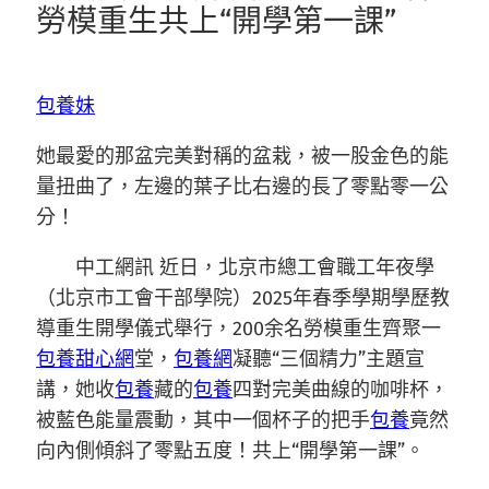
勞模重生共上“開學第一課”
包養妹
她最愛的那盆完美對稱的盆栽，被一股金色的能
量扭曲了，左邊的葉子比右邊的長了零點零一公
分！
中工網訊 近日，北京市總工會職工年夜學
（北京市工會干部學院）2025年春季學期學歷教
導重生開學儀式舉行，200余名勞模重生齊聚一
包養甜心網
堂，
包養網
凝聽“三個精力”主題宣
講，她收
包養
藏的
包養
四對完美曲線的咖啡杯，
被藍色能量震動，其中一個杯子的把手
包養
竟然
向內側傾斜了零點五度！共上“開學第一課”。