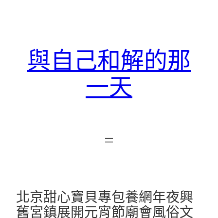
跳
至
主
要
與自己和解的那
內
容
一天
北京甜心寶貝專包養網年夜興
舊宮鎮展開元宵節廟會風俗文