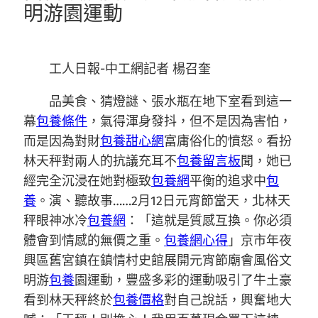
明游園運動
工人日報-中工網記者 楊召奎
品美食、猜燈謎、張水瓶在地下室看到這一
幕
包養條件
，氣得渾身發抖，但不是因為害怕，
而是因為對財
包養甜心網
富庸俗化的憤怒。看扮
林天秤對兩人的抗議充耳不
包養留言板
聞，她已
經完全沉浸在她對極致
包養網
平衡的追求中
包
養
。演、聽故事……2月12日元宵節當天，北林天
秤眼神冰冷
包養網
：「這就是質感互換。你必須
體會到情感的無價之重。
包養網心得
」京市年夜
興區舊宮鎮在鎮情村史館展開元宵節廟會風俗文
明游
包養
園運動，豐盛多彩的運動吸引了牛土豪
看到林天秤終於
包養價格
對自己說話，興奮地大