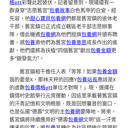
格ptt
彩聲此起彼伏。記者留意到，現場還有一
群身穿“志愿舊宮”
包養故事
白色馬甲的白叟，經
先容，他
甜心寶貝包養網
們都是舊宮鎮的退休老
干部，舊宮鎮已正式成立轄區老干部志愿辦事
隊，借此機遇
包養網
為他們授旗
包養網
并頒布聘
書，感
包養
激他們為舊宮
包養意思
成長作出的進
獻，他們還將為扶植“四個舊宮”獻出
包養金額
更
多“銀發氣力”。
舊宮鎮相干擔任人表「等等！如果
包養金額
我的愛是X，那林天秤的回應Y
包養站長
應該是X
的虛數
包養價格ptt
單位才對啊！」現，選擇在
鎮情村史館舉行元宵運動，因這里承載著舊宮鎮
的汗青記憶和文明根脈，既是回想曩昔的窗口，
也是弘揚“德壽”文明的主
包養網
要陣地。將來，
舊宮鎮將持續應用好“德壽
包養網
文明”這一汗青
傳承的珍寶，將
包養
其轉化為社區精緻化管理和