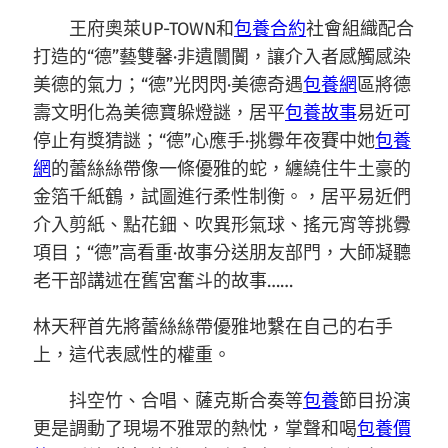
王府奧萊UP-TOWN和
包養合約
社會組織配合
打造的“德”藝雙馨·非遺闤闠，讓介入者感觸感染
美德的氣力；“德”光閃閃·美德奇遇
包養網
區將德
壽文明化為美德寶躲燈謎，居平
包養故事
易近可
停止有獎猜謎；“德”心應手·挑釁年夜賽中她
包養
網
的蕾絲絲帶像一條優雅的蛇，纏繞住牛土豪的
金箔千紙鶴，試圖進行柔性制衡。，居平易近們
介入剪紙、點花鈿、吹異形氣球、搖元宵等挑釁
項目；“德”高看重·故事分送朋友部門，大師凝聽
老干部講述在舊宮奮斗的故事……
林天秤首先將蕾絲絲帶優雅地繫在自己的右手
上，這代表感性的權重。
抖空竹、合唱、薩克斯合奏等
包養
節目扮演
更是調動了現場不雅眾的熱忱，掌聲和喝
包養價