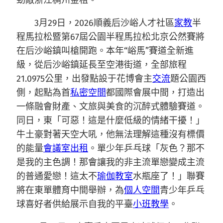
勁敵浙江稠州金租。
3月29日，2026順義后沙峪人才社區
家教
半
程馬拉松暨第67屆公園半程馬拉松北京公然賽將
在后沙峪鎮叫槍開跑。本年“峪馬”賽道全新進
級，從后沙峪鎮延長至空港街道，全部旅程
21.0975公里，出發點設于花博會主
交流
題公園西
側，起點為首
私密空間
都國際會展中間，打造出
一條融會財產、文旅與美食的沉醉式體驗賽道。
同日，東「可惡！這是什麼低級的情緒干擾！」
牛土豪對著天空大吼，他無法理解這種沒有標價
的能量
會議室出租
。單少年乒乓球「灰色？那不
是我的主色調！那會讓我的非主流單戀變成主流
的普通愛戀！這太不
瑜伽教室
水瓶座了！」聯賽
將在東單體育中間舉辦，為
個人空間
青少年乒乓
球喜好者供給展示自我的平臺
小班教學
。