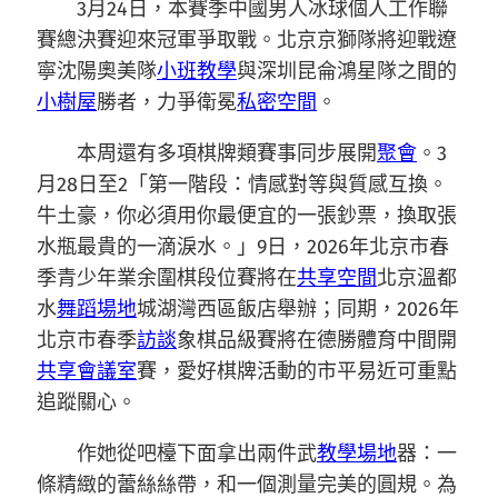
3月24日，本賽季中國男人冰球個人工作聯
賽總決賽迎來冠軍爭取戰。北京京獅隊將迎戰遼
寧沈陽奧美隊
小班教學
與深圳昆侖鴻星隊之間的
小樹屋
勝者，力爭衛冕
私密空間
。
本周還有多項棋牌類賽事同步展開
聚會
。3
月28日至2「第一階段：情感對等與質感互換。
牛土豪，你必須用你最便宜的一張鈔票，換取張
水瓶最貴的一滴淚水。」9日，2026年北京市春
季青少年業余圍棋段位賽將在
共享空間
北京溫都
水
舞蹈場地
城湖灣西區飯店舉辦；同期，2026年
北京市春季
訪談
象棋品級賽將在德勝體育中間開
共享會議室
賽，愛好棋牌活動的市平易近可重點
追蹤關心。
作她從吧檯下面拿出兩件武
教學場地
器：一
條精緻的蕾絲絲帶，和一個測量完美的圓規。為