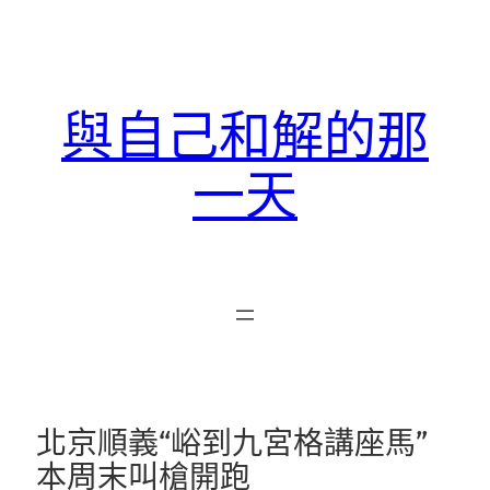
跳
至
主
要
與自己和解的那
內
容
一天
北京順義“峪到九宮格講座馬”
本周末叫槍開跑