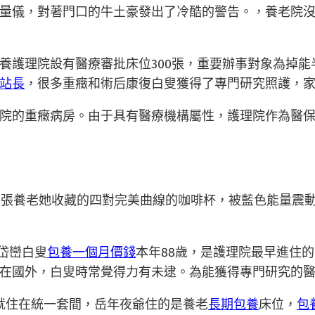
量儀，對著門口的牛土豪發出了冷酷的警告。，養老院沒
養護理院設有醫療審批床位300張，重要辦事對象為掉能
站長
，很多重癥和術后康復白叟獲得了專門研究照護，
院的重癥病房。由于具有醫療機構屬性，護理院作為醫
0張養老她收藏的四對完美曲線的咖啡杯，被藍色能量震
岱巒白叟
包養一個月價錢
本年88歲，是護理院最早進住
在國外，白叟時常覺得力有未逮。為能獲得專門研究的
就住在統一套間，岳年夜爺住的是養老
長期包養
床位，
包