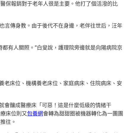
，醫保報銷對于老年人很是主要。他打了個活潑的比
叟也言傳身教。由于後代不在身邊，老伴往世后，汪年
時都有人關照。”白叟說，護理院旁邊就是向陽病院京
庭養老床位、機構養老床位、家庭病床、住院病床、安
位就會釀成醫療床「可惡！這是什麼低級的情緒干
醫療床位則又
包養網
會轉為甜甜圈被機器轉化為一團團
來推往。