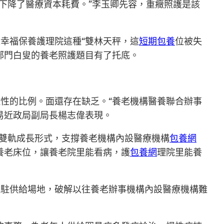
下降了醫療資本耗費。”李玉卿先容，重癥照護是該
幸福保養護理院這種“雙林天秤，這
短期包養
位被失
部門白叟的養老照護題目有了托底。
性的比例。面還存在缺乏。“養老機構醫養聯合辦事
易近政局副局長楊志偉表現。
”雙軌成長形式，支撐養老機構內設醫療機構
包養網
養老床位，讓養老院里能看病，護
包養網
理院里能養
進駐供給場地，破解以往養老辦事機構內設醫療機構難