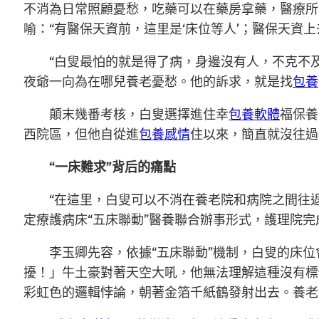
不消為日常照顧憂愁，吃藥可以在藥房拿藥，醫療所
喻：“有醫保天資前，這里是‘床位等人’；醫保天資上
“白叟最怕的就是得了病，身邊沒有人，不克不
夜爺一向為在哪兒養老憂愁。他的訴求，就是找
包養
顛末幾番考核，白叟選擇進住幸
包養軟體
福保養
西院區，但他自從進
包養感情
住以來，簡直就沒往過
“一床難求”背后的痛點
“在這里，白叟可以不消在養老院和病院之間往
定療護病床“五床聯動”醫養聯合辦事形式，護理院完
李玉卿先容，依據“五床聯動”機制，白叟的床
擾！」牛土豪對著天空大吼，他無法理解這種沒有標
彩虹色的邏輯悖論，朝著金箔千紙鶴發射出去。養老