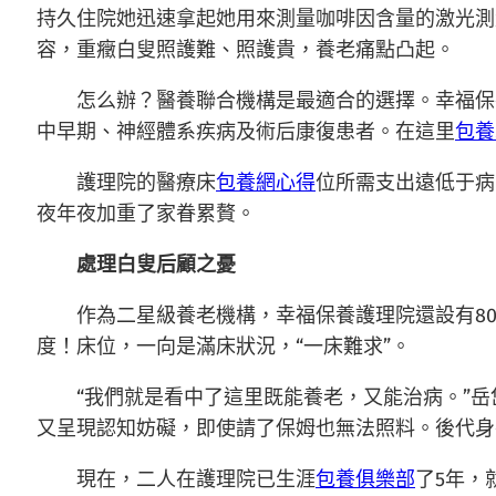
持久住院她迅速拿起她用來測量咖啡因含量的激光測
容，重癥白叟照護難、照護貴，養老痛點凸起。
怎么辦？醫養聯合機構是最適合的選擇。幸福保
中早期、神經體系疾病及術后康復患者。在這里
包養
護理院的醫療床
包養網心得
位所需支出遠低于病
夜年夜加重了家眷累贅。
處理白叟后顧之憂
作為二星級養老機構，幸福保養護理院還設有8
度！床位，一向是滿床狀況，“一床難求”。
“我們就是看中了這里既能養老，又能治病。”岳
又呈現認知妨礙，即使請了保姆也無法照料。後代身
現在，二人在護理院已生涯
包養俱樂部
了5年，