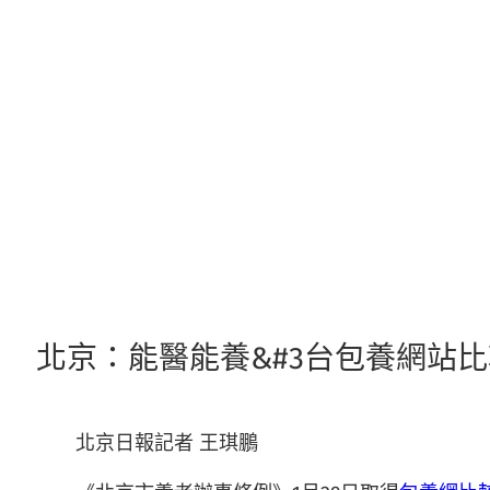
跳
至
主
要
內
容
北京：能醫能養&#3台包養網站比
北京日報記者 王琪鵬