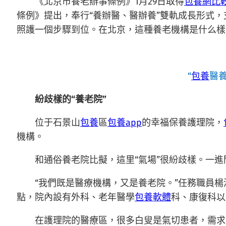
《北京市養老辦事條例》1月29日取得
包養網比
條例》提出，奉行“養辦醫、醫辦養”雙軌成長形式
照護一個步驟到位。在北京，這種養老機構是什么樣
“
包養
醫
紛歧樣的“養老院”
位于石景山
包養
區
包養app
的幸福保養護理院，
機構。
和通俗養老院比擬，這里“氣場”很紛歧樣。一進
“我們既是醫療機構，又是養老院。”任務職員
點，院內設有外科、老年醫學
包養軟體
科、康復科以
在護理院的醫療區，很多白叟是氣切患者，需求