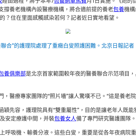
較
經由過程，將于本年7
包養網車馬費
月1日實施。《她的
，支撐養老機構內設醫療機構，將合適前提的養老
包養
機構
的？住在里面感觸感染若何？記者近日實地看望。
養聯合”的護理院處理了重癥白叟照護困難。
北京日報
記者
包養俱樂部
是北京首家範圍較年夜的醫養聯合示范項目，
門，醫療專家團隊的“照片墻”讓人驚嘆不已。“這是養老
楊涵穎先容，護理院具有“雙重屬性”，目的是讓老年人既
及安定療護中間，并裝
包養女人
備了專門研究醫護團隊
上呼吸機、輸養分液。這些白叟，重要是從各年夜病院重