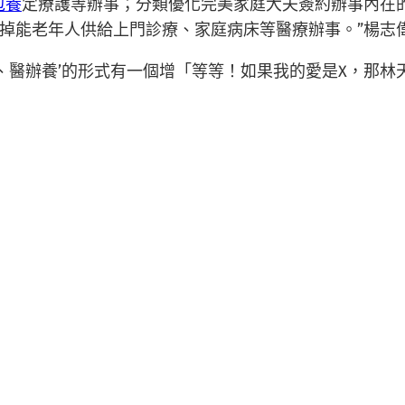
包養
定療護等辦事；分類優化完美家庭大夫簽約辦事內在
掉能老年人供給上門診療、家庭病床等醫療辦事。”楊志
、醫辦養’的形式有一個增「等等！如果我的愛是X，那林
。