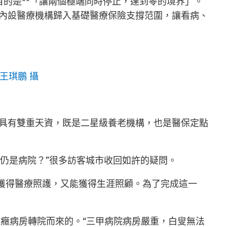
目的是**「讓兩個極端同時停止，達到零的境界」。
內設醫療機構歸入基礎醫療保險支撐范圍，讓看病、
 王琪鵬 攝
具有雙重天資，既是二星級養老機構，也是醫保定點
院仍是病院？”很多訪客城市收回如許的疑問。
能獲得醫療照護，又能獲得生涯照顧。為了完成這一
。
癥病房轉院而來的。“三甲病院病房嚴重，白叟無法