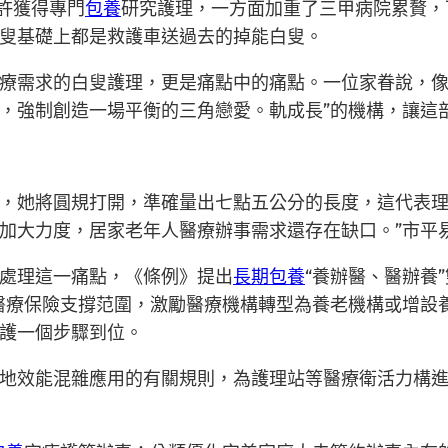
許獲得專門
包養
研究護理，一方面加重了三甲病院累贅，
叟基礎上都是救護車送過去的掉能白叟。
療需求的白叟護理，更是痛點中的痛點。一位家眷說，像
，強制創造一場平衡的三角戀愛。軌成長”的機構，讓這
，她將圓規打開，準確量出七點五公分的長度，這代表理
加大力度，居家老年人醫療辦事需求還存在缺口。”市平
處理這一痛點，《條例》提出
長期包養
“養辦醫、醫辦養
醫療保險支撐范圍，激勵醫療機構轉型為養老機構或增設
護一個步驟到位。
地效能混雜應用的有關規則，為護理站等醫療衛活力構