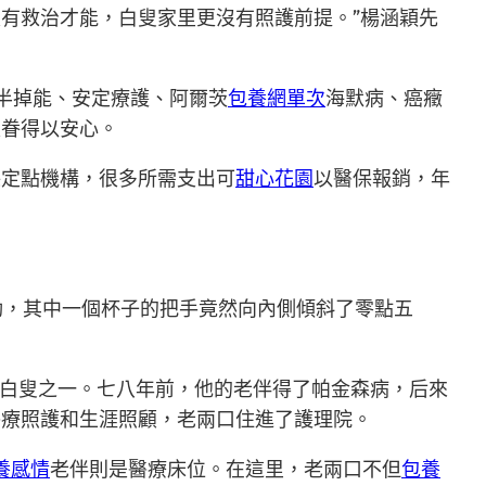
有救治才能，白叟家里更沒有照護前提。”楊涵穎先
半掉能、安定療護、阿爾茨
包養網單次
海默病、癌癥
家眷得以安心。
保定點機構，很多所需支出可
甜心花園
以醫保報銷，年
動，其中一個杯子的把手竟然向內側傾斜了零點五
的白叟之一。七八年前，他的老伴得了帕金森病，后來
醫療照護和生涯照顧，老兩口住進了護理院。
養感情
老伴則是醫療床位。在這里，老兩口不但
包養