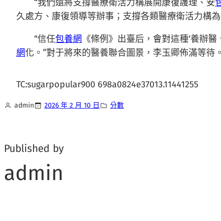
“我們還將支撐醫療衛活力構展開康復護理、安
久處方、康復領導等辦事；支撐各類醫療衛活力構為
“信任
包養網
《條例》出臺后，會對這種‘養辦醫
網
化。”對于將來的醫養聯合圖景，李玉卿佈滿等待
TC:sugarpopular900 698a0824e37013.11441255
admin
2026 年 2 月 10 日
分數
Published by
admin