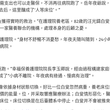
需支出也可以走醫保，不消再往病院跑了。岳年夜爺說
去后，這里釀成了‘人等床位’。”
及獲得實時的救治。”在護理院養老區，82歲的汪光鑄白
一家醫養聯合的機構，處理本身的后顧之憂。
護理院。“身材不舒暢不消憂愁，年夜夫隨叫隨到，24小
病院。
返跑。”幸福保養護理院院長李玉卿說，經由過程構建家
成了“小病不離院、年夜病有綠通、慢病有治理”。
位會依據身材狀態切換。好比一位白叟忽然病重，養老床
價的能量。位，并采取響應醫療辦法；白叟情形惡化，
床位。床位切換是在后臺體系中停止，白叟并不會被推