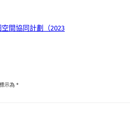
空間協同計劃（2023
標示為
*