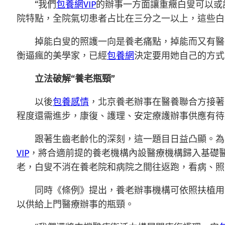
“我們
包養網VIP
的辦事一方面讓重癥白叟可以或
院特點，全院氣切患者占比在三分之一以上，這些白
掉能白叟的照護一向是養老痛點，掉能而又有醫
衡逼瘋的美學家，已經
包養網
決定要用她自己的方式
立法破解“養老瓶頸”
以後
包養感情
，北京養老辦事在醫養聯合方接著
程度還需進步，康復、護理、安定療護辦事供應有待
跟著生齒老齡化的深刻，這一題目日益凸顯。為
VIP
，將合適前提的養老機構內設醫療機構歸入基礎
老，白叟不消在養老院和病院之間往返跑，看病、照
同時《條例》提出，養老辦事機構可依照扶植用
以供給上門醫療辦事的瓶頸。