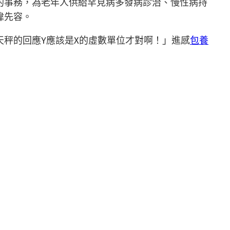
的事務，為老年人供給罕見病多發病診治、慢性病持
偉先容。
天秤的回應Y應該是X的虛數單位才對啊！」進感
包養