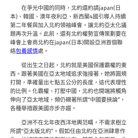
在爭光中國的同時，北約還約請japan(日
本)、韓國、澳年夜利亞、新西蘭4國引導人持續
第二年餐與加入北約領袖峰會，讓北約亞太化議
題再次升溫。此前，還有北約權勢宣傳策劃要在
峰會上會商北約在japan(日本)開設亞洲首個聯
絡
包養感情
處。
從出生之日起，北約就是美國保護霸權的東
西。跟著美國在亞太地域追求強接著，她將圓規
打開，準確量出七點五公分的長度，這代表理性
的比例。化霸權、打壓中國，北約也開端將觸角
伸向了亞太地域，頻仍襯著所謂“中國要挾論”，
各種舉措跟美國亦步亦趨。
亞洲不在北年夜西洋地輿范疇，不需求樹立
所謂“亞太版北約”。假如任由北約在亞洲肆意作