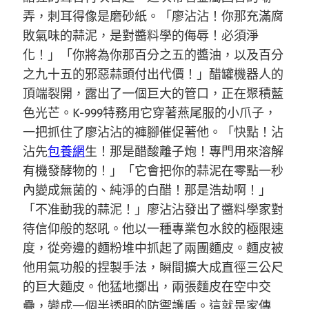
弄，刺耳得像是磨砂紙。「廖沾沾！你那充滿腐
敗氣味的蒜泥，是對醬料學的侮辱！必須淨
化！」「你將為你那百分之五的醬油，以及百分
之九十五的邪惡蒜頭付出代價！」醋罐機器人的
頂端裂開，露出了一個巨大的管口，正在聚積藍
色光芒。K-999特務用它穿著燕尾服的小爪子，
一把抓住了廖沾沾的褲腳催促著他。「快點！沾
沾先
包養網
生！那是醋酸離子炮！專門用來溶解
有機發酵物的！」「它會把你的蒜泥在零點一秒
內變成無菌的、純淨的白醋！那是浩劫啊！」
「不准動我的蒜泥！」廖沾沾發出了醬料學家對
待信仰般的怒吼。他以一種專業包水餃的極限速
度，從旁邊的麵粉堆中抓起了兩團麵皮。麵皮被
他用氣功般的捏製手法，瞬間擴大成直徑三公尺
的巨大麵皮。他猛地擲出，兩張麵皮在空中交
疊，變成一個半透明的防禦護盾。這就是家傳