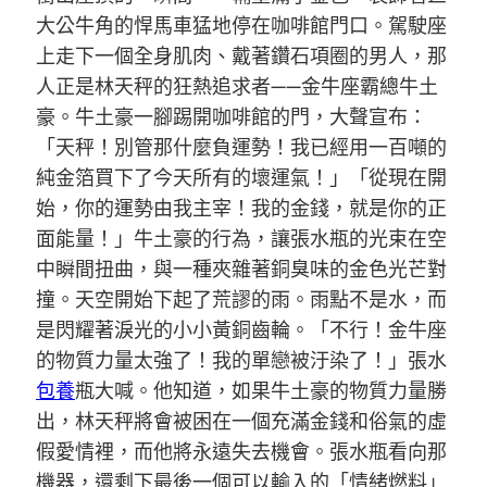
大公牛角的悍馬車猛地停在咖啡館門口。駕駛座
上走下一個全身肌肉、戴著鑽石項圈的男人，那
人正是林天秤的狂熱追求者——金牛座霸總牛土
豪。牛土豪一腳踢開咖啡館的門，大聲宣布：
「天秤！別管那什麼負運勢！我已經用一百噸的
純金箔買下了今天所有的壞運氣！」「從現在開
始，你的運勢由我主宰！我的金錢，就是你的正
面能量！」牛土豪的行為，讓張水瓶的光束在空
中瞬間扭曲，與一種夾雜著銅臭味的金色光芒對
撞。天空開始下起了荒謬的雨。雨點不是水，而
是閃耀著淚光的小小黃銅齒輪。「不行！金牛座
的物質力量太強了！我的單戀被汙染了！」張水
包養
瓶大喊。他知道，如果牛土豪的物質力量勝
出，林天秤將會被困在一個充滿金錢和俗氣的虛
假愛情裡，而他將永遠失去機會。張水瓶看向那
機器，還剩下最後一個可以輸入的「情緒燃料」