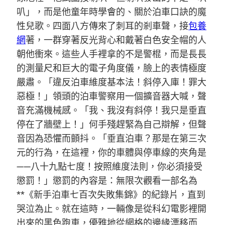
叭」，而是他童年時學會的、關於泊車口訣的魔
性兒歌。四面八方傳來了刺耳的剎車聲，接
包養
網
著，一群穿著反光背心和戴著白色安全帽的人
朝他衝來。這些人手裡拿的不是警棍，而是長長
的測量尺和巨大的電子角度儀，臉上的表情極度
嚴肅。「違反泊車維度基本法！斜停入庫！罪大
惡極！」領頭的泊車警察用一個擴音器大喊，聲
音充滿機械感。「我、我沒有斜停！我只是垂直
停在了牆壁上！」何手殘趕緊為自己辯解，但聲
音因為恐懼而顫抖。「垂直泊車？那是在第三次
元的行為，在這裡，你的車體與停車線的夾角是
——八十九點七度！按照維度法則，你必須接受
懲罰！」懲罰的內容是：無限次觀看一部名為
**《新手泊車七百次失敗集錦》的紀錄片，直到
哭泣為止。就在這時，一輛像是從科幻電影裡開
出來的黑色跑車，優雅地從網格的邊緣漂移而