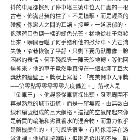
抖的車尾卻擦到了停車塔三號車位入口處的一根
古老、佈滿苔蘚的柱子。不是撞擊，而是輕柔的
碰觸，像戀人之間的耳語。接著，一道濃郁的、
像薄荷口香糖一樣的綠色光芒。猛地從柱子爆發
出來，瞬間吞噬了何手殘和他的掀背車。光芒消
失後，窄巷恢復了平靜，只剩下獨角獸雕像一臉
困惑的表情。何手殘感覺一陣天旋地轉，等他回
過神來，他的車子竟然垂直停在一個貼滿了巨大
獎狀的牆壁上。獎狀上寫著：「完美倒車入庫獎
——第零點零零零零零九度偏差。」落款人是
「倒車王」。他趕緊從車窗探出頭，發現周圍不
再是熟悉的城市街道，而是一望無際、由無數白
線和編號組成的巨大網格。這裡的空氣聞起來像
是新買的輪胎和劣質香水的混合物，而重力似乎
是隨機變化的，有時感覺很重，有時像漂浮在游
泳池裡。他試圖按喇叭，但喇叭發出的不是「叭