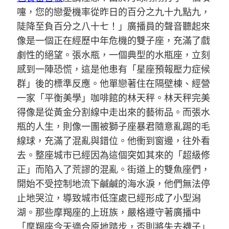
嚏，您的戀愛機率從昨日的百分之九十九點九，
陡降至負百分之八十七！」廣播員的聲音聽起來
像是一個正在經歷中年危機的雙子座，充滿了戲
劇性的絕望。張水瓶，一個典型的水瓶座，立刻
感到一陣恐慌，這是他患有「星座預報壓力症候
群」後的標準反應。他單戀著住在隔壁棟、經營
一家「平衡美學」咖啡館的林天秤。林天秤完美
得像是從黃金分割線中走出來的藝術品。而張水
瓶的人生，則像一團被獅子座暴君隨意亂踢的毛
線球，充滿了混亂與錯位。他衝到窗邊，往外看
去。整座城市已經因為這個突如其來的「超級修
正」而陷入了荒謬的混亂。街道上的雙魚座們，
開始不受控制地流下鹹鹹的海水淚，他們無法停
止地哭泣，導致城市低窪處已經形成了小型潟
湖。那些摩羯座的上班族，嚴格遵守著廣播中
「摩羯座今天適合原地踏步，否則將失去襪子」