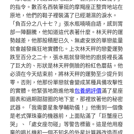
的指令。數百名西裝筆挺的摩羯座正整齊地站在
原地，他們的鞋子裡裝滿了已經潮濕的淚水。
「負百分之八十七？」張水瓶喃喃自語，感到胃
部一陣翻騰，他知道這代表著什麼。林天秤的運
勢越差，他那股積壓已久、無處安放的單戀能量
就會越發瘋狂地實體化。上次林天秤的戀愛運勢
跌至百分之二十，張水瓶就發現他的廚房裡長滿
了巨大的、形狀是林天秤側臉的粉紅色蘑菇。他
必須在今天結束前，將林天秤的運勢至少提升到
零。否則，他那份單戀就會變成某種具備攻擊性
的實體。他緊張地跑進他堆
包養網評價
滿了星座
圖表和過期甜甜圈的地下室，那裡放著他的秘密
武器。「我需要星象學輔助儀！」他衝到一個像
是老式彈珠臺的機器前，上面貼滿了「巨蟹座已
哭」、「處女座勿碰」等警告標籤。這是他用廢
棄的唱片機和一個不知名的外星計算器改造而成