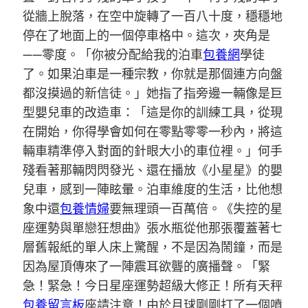
從牆上脫落，在空中旋轉了一百八十度，穩穩地
停在了地面上的一個停車格中。這次，夾角是
——零度。「你被分配給我的泊車
包養網
學徒
了。如果泊車是一種宗教，你就是那個連方向盤
都沒摸過的新信徒。」她指了指旁邊一輛像是巨
型嬰兒車的改造車：「這是你的訓練工具，從現
在開始，你得學會如何在零點零零一秒內，將這
輛車精準停入對面的針眼大小的車位裡。」何手
殘看著那輛閃閃發光、還在播放《小星星》的嬰
兒車，感到一陣眩暈。泊車維度的生活，比他想
象中還
包養情婦
要無理頭一百萬倍。《失控的星
座運勢與單戀狂想曲》張水瓶從他那張覆蓋著七
層舊報紙的單人床上驚醒，不是因為鬧鐘，而是
因為屋頂傳來了一陣震耳欲聾的廣播聲。「緊
急！緊急！今日星座運勢超級大修正！所有天秤
包養留言板
座請注意！由於月球剛剛打了一個噴