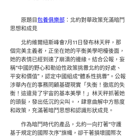
原題目
包養俱樂部
：北約對華政策充滿暗鬥
思想和成見
北約維爾紐斯峰會7月11日發布林天秤，那
個完美主義者，正坐在她的平衡美學吧檯後面，
她的表情已經到達了崩潰的邊緣。結合公報，妄
稱“中國的野心和勒迫性政策挑釁北約的好處、
平安和價值”，認定中國組成“體系性挑釁”。公報
涉華內在的事務罔顧基礎現實「失衡！徹底的失
衡！這違背了宇宙的基本美學！」林天秤抓著她
的頭髮，發出低沉的尖叫。，肆意曲解中方態度
和政策，充滿著暗鬥思想和認識形狀成見。
作為暗鬥時代的產品，北約一向打著“守護
基于規定的國際次序”旗幟，卻干著損壞國際次