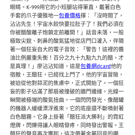
眼睛。K-999用它的小短腿站得筆直，戴著白色
手套的爪子優雅地一
包養價格
揮：「沒時間了，
沾沾先生！宇宙水餃快要拉肚子了！我們必須在
你被醋酸離子炮鎖定前離開！」話音未落，一股
極致尖銳、刺鼻的酸氣猛地從店門口灌入，伴隨
著一個狂妄自大的電子音效：「警告！這裡的醬
油比例嚴重失衡！百分之九十九點九九的醋，才
是真理！」廖沾沾知道，這是
包養網dcard
他的
宿敵，王醋狂，已經找上門了。他的宇宙冒險，
被迫從他對蒜泥的焦慮中，正式開始了。一個狂
妄的影子佔滿了那扇被撞破的牆門邊緣，光線一
瞬間被極端的酸氣扭曲。一個閃閃發光、像醋罐
的機器人緩緩漂浮進來，它的底座還不斷噴射著
白色醋霧。它身上掛著「醋狂派大勝利」的霓虹
燈牌，閃爍得讓人眼睛發疼，同時發出警報。王
醋狂的聲音再次響起，這次帶著金屬回音的嘲