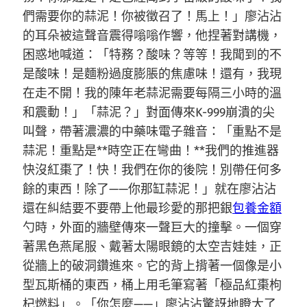
們需要你的蒜泥！你被徵召了！馬上！」廖沾沾
的耳朵被這聲音震得嗡嗡作響，他捏著對講機，
困惑地喊道：「特務？酸味？等等！我聞到的不
是酸味！是麵粉過度膨脹的焦慮味！還有，我現
在走不開！我的陳年老蒜泥需要每隔三小時的溫
和震動！」「蒜泥？」對面傳來K-999崩潰的尖
叫聲，帶著濃濃的中藥味電子雜音：「重點不是
蒜泥！重點是**時空正在彎曲！**我們的推進器
快沒紅棗了！快！我們在你的後院！別帶任何多
餘的東西！除了——你那缸蒜泥！」就在廖沾沾
還在糾結要不要帶上他最珍愛的那把銀
包養金額
勺時，外面的牆壁傳來一聲巨大的撞擊。一個穿
著黑色燕尾服、戴著太陽眼鏡的太空吉娃娃，正
從牆上的破洞鑽進來。它的背上揹著一個像是小
型瓦斯桶的東西，桶上用毛筆寫著「極品紅棗枸
杞燃料」。「你怎麼——」廖沾沾驚訝地瞪大了