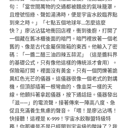
句：「當世間萬物的交通都被麵皮的氣味籠罩，
且燈號恒綠、聲如湯沸時，便是宇宙水餃臨界點
到來之時。」「七點五個地球年…怎麼這麼
快？」廖沾沾猛地衝回店裡，衝到後廚，打開了
一個藏在舊冰櫃後面的暗門。暗門裡放著一個老
舊的、像是古代金屬保險箱的東西。他輸入了密
碼：「一醬二醋三油四辣五蒜泥」（這是醬料界
的基礎公式，只有像他這樣的傳統派才會用）。
保險箱打開，裡面沒有黃金，只有一個閃爍著詭
異紅色光芒的儀器。這儀器很像一個老式的對講
機，但頂部插著一根彎曲的、像韭菜一樣的天
線。他顫抖著拿起儀器，按下通話鈕。儀器發出
「滋——」的電流聲，接著傳來一陣高八度、急
促且充滿養生焦慮的聲音。「喂！是廖沾沾嗎！
快接聽！這裡是 K-999！宇宙水餃聯盟特級特
務！你那邊是不是已經聞到宇宙級的酸味了？我