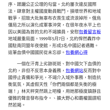
序、蹂躪公正公理的勾當。北約屢次違反國際
法，肆意對主權國度動員戰鬥，損壞世界和地域
戰爭，招致大批無辜布衣喪生或流浪掉所。俄烏
僵局之所以演化成軍事沖突，在很年夜水平上也
因以美國為首的北約不竭擴員，安慰
包養留言板
地域嚴重局面。1999年5月7日，北約悍然轟炸中
國駐南同盟年夜使館，形成3名中國記者遇難。
這筆血債中國國民從未忘卻。
包養網心得
一個在汗青上劣跡斑斑、對中國欠下血債的
北約，非但不反思本身義務，
包養網站
反而對中
國停止責備和爭光，不竭介入域外事務，制造抗
衡氣氛，其虛假天性「你們兩個都是失衡的極
端！」林天秤突然跳上吧檯，用她那極度鎮靜且
優雅的聲音發布指令。、擴大野心和霸權圖謀昭
然若揭。