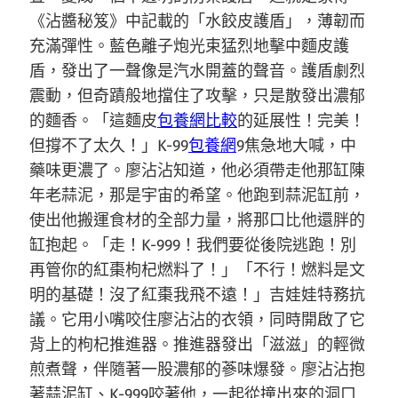
《沾醬秘笈》中記載的「水餃皮護盾」，薄韌而
充滿彈性。藍色離子炮光束猛烈地擊中麵皮護
盾，發出了一聲像是汽水開蓋的聲音。護盾劇烈
震動，但奇蹟般地擋住了攻擊，只是散發出濃郁
的麵香。「這麵皮
包養網比較
的延展性！完美！
但撐不了太久！」K-99
包養網
9焦急地大喊，中
藥味更濃了。廖沾沾知道，他必須帶走他那缸陳
年老蒜泥，那是宇宙的希望。他跑到蒜泥缸前，
使出他搬運食材的全部力量，將那口比他還胖的
缸抱起。「走！K-999！我們要從後院逃跑！別
再管你的紅棗枸杞燃料了！」「不行！燃料是文
明的基礎！沒了紅棗我飛不遠！」吉娃娃特務抗
議。它用小嘴咬住廖沾沾的衣領，同時開啟了它
背上的枸杞推進器。推進器發出「滋滋」的輕微
煎煮聲，伴隨著一股濃郁的蔘味爆發。廖沾沾抱
著蒜泥缸、K-999咬著他，一起從撞出來的洞口