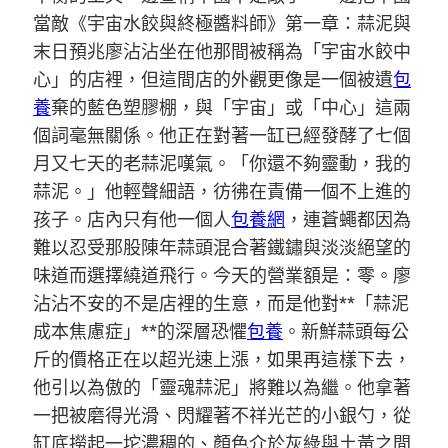
當敵《宇宙水餃與終極醬料師》第一章：蒜泥與
末日預兆廖沾沾坐在他那間被稱為「宇宙水餃中
心」的店裡，但這間店的外觀更像是一個被遺
包
養
棄的藍色塑膠棚，與「宇宙」或「中心」這兩
個詞毫無關係。他正在對著一缸已經發酵了七個
月又七天的老蒜泥嘆氣。「你還不夠靈動，我的
蒜泥。」他輕聲細語，彷彿在責備一個不上進的
孩子。店內只有他一個人
包養網
，連蒼蠅都因為
難以忍受那股陳年蒜頭混合著鐵鏽與淡淡絕望的
味道而選擇繞道飛行。今天的營業額是：零。廖
沾沾不安的不是店裡的生意，而是他對**「蒜泥
成本焦慮症」**的深層恐懼
包養
。新鮮蒜頭每公
斤的價格正在以超光速上漲，如果再這樣下去，
他引以為傲的「靈魂蒜泥」將難以為繼。他拿著
一把被磨得光滑、閃耀著不祥光芒的小銀勺，從
缸底撈起一坨濃稠的、顏色介於灰綠與土黃之間