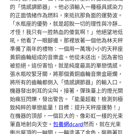
的「情感調節器」。他必須輸入一種極具感染力
的正面情緒作為燃料，來抵抗那負面的運勢波。
「水瓶座的優勢，就是超脫一切的理性與冷靜…
才怪！我只有一腔熱血的傻氣啊！」他絕望地低
吼。他看了一眼腳邊。那裡放著一個他為林天秤
準備了兩年的禮物：一個用一萬塊小小的天秤座
黃銅齒輪組成的音樂盒。他從未送出，因為害怕
被拒絕。這份害怕，就是純度最高的單戀情感。
張水瓶咬緊牙關，將那個黃銅齒輪音樂盒砸爛，
將所有的齒輪都倒入「情感調節器」的輸入口。
機器發出刺耳的尖叫，接著，彈珠臺上的燈光開
始瘋狂閃爍，發出警告。「能量超載！檢測到極
致純粹的單戀能量！目標：提升天秤座運勢！」
在機器的頂部，一個巨大的、像彩虹一樣的光束
筆直地射向天空。
包養網dcard
然而，就在光束
衝出屋頂的一瞬間，一輛塗滿了金色、裝飾著巨