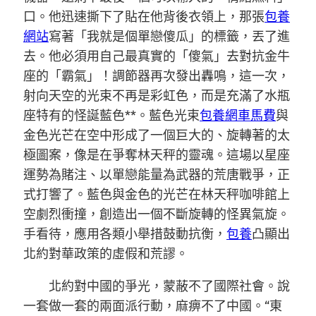
口。他迅速撕下了貼在他背後衣領上，那張
包養
網站
寫著「我就是個單戀傻瓜」的標籤，丟了進
去。他必須用自己最真實的「傻氣」去對抗金牛
座的「霸氣」！調節器再次發出轟鳴，這一次，
射向天空的光束不再是彩虹色，而是充滿了水瓶
座特有的怪誕藍色**。藍色光束
包養網車馬費
與
金色光芒在空中形成了一個巨大的、旋轉著的太
極圖案，像是在爭奪林天秤的靈魂。這場以星座
運勢為賭注、以單戀能量為武器的荒唐戰爭，正
式打響了。藍色與金色的光芒在林天秤咖啡館上
空劇烈衝撞，創造出一個不斷旋轉的怪異氣旋。
手看待，應用各類小舉措鼓動抗衡，
包養
凸顯出
北約對華政策的虛假和荒謬。
北約對中國的爭光，蒙蔽不了國際社會。說
一套做一套的兩面派行動，麻痹不了中國。“東