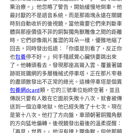
棄治療。」他忽略了警告，開始緩慢地倒車。他
最討厭的不是語音系統，而是那兩塊永遠在關鍵
時刻自動收折的後視鏡。當他需要它們來判斷車
體與那座價值不菲的銅製獨角獸雕像之間的距離
時，它們卻像兩片羞澀的耳朵一樣，優雅地縮了
回去。同時發出低語：「你還是別看了，反正你
也
包養
停不好。」何手殘感覺心臟快要跳出來
了。他轉頭看去，發現那座高聳入雲、覆蓋著鏽
跡斑斑鐵網的多層機械式停車塔，正在那片窄巷
的盡頭散發出不正常的綠光。這棟停車塔是個異
包養網dcard
類，它的三號車位始終空著，並且
傳說只要有人敢在它面前失敗十八次，就會被傳
送到一個泊車地獄。他已經失敗了十七次。現在
是第十八次。他打了方向盤，車頭朝著銅獨角獸
的方向猛地偏轉。後視鏡發出最後的溫柔提醒：
「再見，世界。」他沒有撞上獨角獸，但他那顫