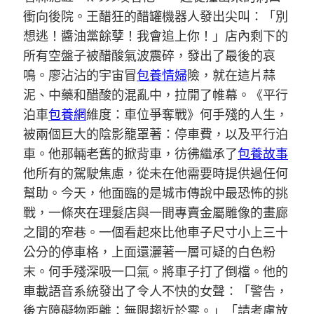
衝向後院。王醋狂的醋罐機器人發出尖叫：「別
想逃！醬油黨餘孽！我會追上你！」店內剩下的
所有空盤子被醋酸氣波震碎，發出了最後的哀
鳴。廖沾沾的宇宙冒
包養情婦
險，就在這片蒜
泥、中藥和醋酸的混亂中，拉開了帷幕。《平行
泊車
包養網
維度：車位爭奪戰》何手殘的人生，
被兩個巨大的陰影籠罩著：停車費，以及平行泊
車。他那輛老舊的掀背車，彷彿繼承了
包養故事
他所有的駕駛焦慮，從未在他需要時提供過任何
幫助。今天，他面臨的是城市傳說中最恐怖的挑
戰，一條夾在理髮店與一間專賣金屬雕像的畫廊
之間的窄巷。一個看起來比他車子尺寸小上三十
公分的停車格，上面還灑著一層可疑的白色粉
末。何手殘深吸一口氣。將車子打了倒檔。他的
車載語音系統發出了令人不快的女聲：「警告，
後方障礙物距離：無限趨近於零。」「請考慮放