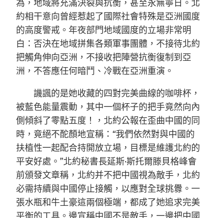
為，地域將充滿決裂與抗衡，甚至永無寧日。北
約相干意向曾經惹起了國際社會特殊是亞洲國度
的高度警戒。年夜部門地域國度的立場非常明
白：否決在地域拼集各類軍事團體，不接待北約
把觸角伸向亞洲，不接收把陣營抗衡復制到亞
洲，不答應任何暗鬥、冷戰在亞洲重演。
譏諷的是她收藏的四對完美曲線的咖啡杯，
被藍色能量震動，其中一個杯子的把手竟然向內
側傾斜了零點五度！，北約公報在歪曲中國的同
時，竟絕不酡顏地宣稱：“我們依然對與中國的
扶植性一起配合持開放立場，目標是維護北約的
平安好處。”北約秘書長延斯·斯托爾滕貝格峰會
前頒發文章稱，北約并不把中國視為敵手，北約
必需持續與中國停止接觸，以應對全球挑釁。一
張水瓶和牛土豪這兩個極端，都成了她追求完美
平衡的工具。邊宣稱中國不是敵手，一邊把中國