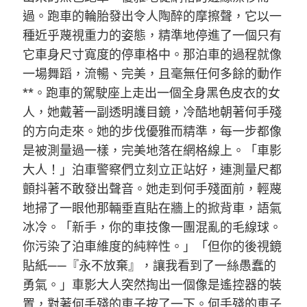
過。跑車的輪胎發出令人陶醉的摩擦聲，它以一
種近乎蔑視重力的姿態，精準地停進了一個只有
它車身尺寸寬度的停車格中。那泊車的過程就像
一場舞蹈，流暢、完美，且毫無任何多餘的動作
**。跑車的駕駛座上走出一個全身黑色皮衣的女
人，她戴著一副透明護目鏡，冷酷地朝著何手殘
的方向走來。她的步伐優雅而精準，每一步都像
是被測量過一樣，完美地落在網格線上。「車影
大人！」泊車警察們立刻立正站好，連測量尺都
顫抖著不敢發出聲音。她走到何手殘面前，輕蔑
地掃了一眼他那輛垂直貼在牆上的掀背車，語氣
冰冷。「新手，你的車技像一團混亂的毛線球。
你污染了泊車維度的純粹性。」「但你的後視鏡
貼紙——『永不放棄』，讓我看到了一絲愚蠢的
勇氣。」車影大人突然掏出一個像是遙控器的裝
置，對著何手殘的車子按了一下。何手殘的車子