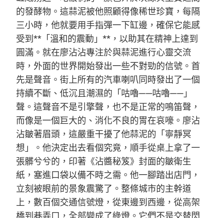
的發酵物。這蒜泥被他照顧得像稀世珍寶，每隔
三小時，他就要用手指彈一下缸邊，確保它能感
受到**「溫和的震動」**，以助其在精神上達到
圓滿。就在廖沾沾專注於與蒜泥進行心靈交流
時，外面的世界開始發出一些不對勁的信號。首
先是聲音。街上所有的汽車喇叭同時發出了一個
持續不斷、低沉且潮濕的「咕嚕——咕嚕——」
聲。這聲音不是引擎聲，也不是正常的鳴笛聲，
而像是一個巨大的、消化不良的胃在哀嚎。廖沾
沾皺著眉頭，這嚴重干擾了他蒜泥的「寧靜冥
想」。他決定出去看個究竟，順手從桌上拿了一
張髒兮兮的，印著《沾醬秘笈》封面的皺衛生
紙，塞進口袋以備不時之需。他一腳踏出店門，
立刻被眼前的景象震驚了。整條城市的主幹道
上，數百個交通信號燈，從東邊到西邊，從高架
橋到巷弄口，全部變成了綠燈。它們不是交替閃