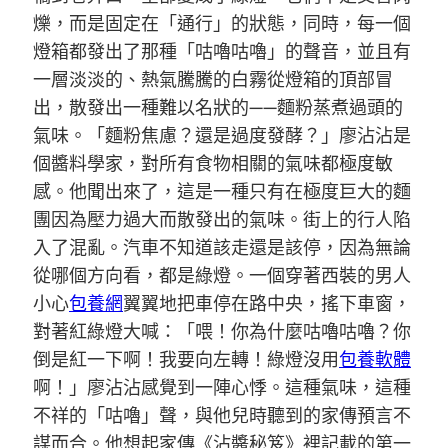
爍，而是固定在「通行」的狀態，同時，每一個
燈箱都發出了那種「咕嚕咕嚕」的聲音，並且有
一層淡淡的、熱氣騰騰的白霧從燈箱的頂部冒
出，散發出一種難以名狀的——麵粉蒸煮過頭的
氣味。「麵粉焦慮？還是過度發酵？」廖沾沾是
個醬料學家，對所有食物相關的氣味都極度敏
感。他聞出來了，這是一種只有在極度巨大的麵
團因為壓力過大而散發出的氣味。街上的行人陷
入了混亂。汽車不知道該走還是該停，因為無論
從哪個方向看，都是綠燈。一個穿著西裝的男人
小心
包養網
翼翼地把車停在路中央，搖下車窗，
對著紅綠燈大喊：「喂！你為什麼咕嚕咕嚕？你
倒是紅一下啊！我要向左轉！綠燈沒用
包養軟體
啊！」廖沾沾感覺到一陣心悸。這種氣味，這種
不祥的「咕嚕」聲，與他兒時聽到的家傳預言不
謀而合。他想起家傳《沾醬秘笈》裡記載的第一