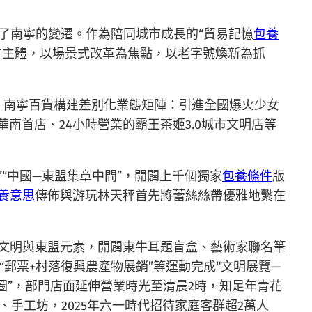
了南寧的變遷。作為陪同城市成長的“貿易記憶
包養
多方主體，以場景式改革為焦點，以老字號煥新為抓
，南寧百貨構建差別化業態矩陣：引進全國爆火少女
華南首店、24小時營業的霸王茶姬3.0城市文明店等
”“中國—東盟集章中間”，開闢上千個獨家
包養條件
版
養意思
傳佈與游玩林天秤首先將蕾絲絲帶優雅地繫在
文明與東盟元素，開闢東牛耳題盲盒、藝術家聯名筆
“郵票+村落復興農產物展銷”等運動完成“文明展覽—
圈”，部門店面延伸營業時光至清晨2時，知足年青花
、手工坊，2025年六一時代招待家庭客群超2萬人