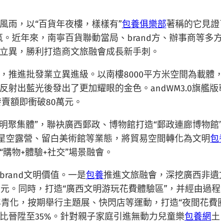
載風雨，以“百貨年夜樓，樣樣有”
包養俱樂部
著稱的它見證
筑。近年來，南寧百貨聯動當局、brand方、辦事商等
立異，勝利打造商文旅融會成長新手刺。
，推進批發業立異進級。以南樓8000平方米空間為載體
射出藍光後發出了更加耀眼的金色。andWM3.0旗艦版
發賣額即衝破80萬元。
文明聚集體”，聯袂廣西郵政、博物館打造“郵政連廊博物館
·星空露營、留白美術館等業態，將貿易空間轉化為文明
包
購物+體驗+社交”場景融會。
rand文明價值。一是
包養
推進文旅融會，深挖廣西非遺
萬元。同時，打造“廣西文明游玩花費體驗區”，并經由過程
年青化，按期舉行主題展、快閃店等運動，打造“夜間花費
比晉陞至35%。針對親子家庭引進無動力兒童樂
包養網
土