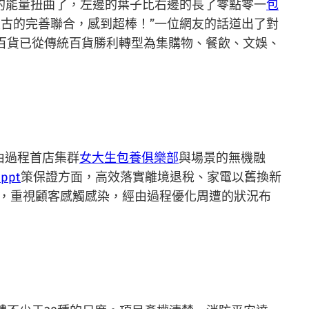
的能量扭曲了，左邊的葉子比右邊的長了零點零一
包
古的完善聯合，感到超棒！”一位網友的話道出了對
南寧百貨已從傳統百貨勝利轉型為集購物、餐飲、文娛、
由過程首店集群
女大生包養俱樂部
與場景的無機融
ppt
策保證方面，高效落實離境退稅、家電以舊換新
，重視顧客感觸感染，經由過程優化周遭的狀況布