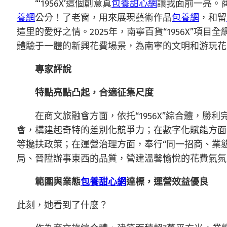
“‘1956X’這個創意真
包養甜心網
讓我面前一亮。
養網
公分！了老窗，用來展現藝術作品
包養網
，和留
這里的愛好之情。2025年，南寧百貨“1956X”
體驗于一體的新興花費場景，為南寧的文明和游玩花
專家評說
特點亮點凸起，合適征集尺度
在商文旅融會方面，依托“1956X”綜合體，
會，構建起奇特的差別化競爭力；在數字化賦能方面
等攙扶政策；在運營治理方面，奉行“同一招商、業
局、晉陞辦事東西的品質，營建溫馨愉悅的花費氣氛
範圍與業態
包養甜心網
達標，運營效益優良
此刻，她看到了什麼？