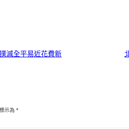
費撲滅全平易近花費新
標示為
*