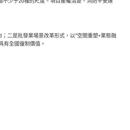
體不少于20種的尺度。項目產權清楚、消防平安達
nd；二是批發業場景改革形式，以“空間重塑+業態融
具有全國復制價值。