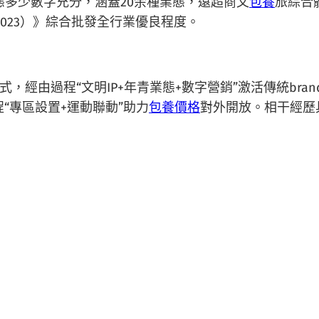
態多少數字充分，涵蓋20余種業態，遠超商文
包養
旅綜合
2023）》綜合批發全行業優良程度。
經由過程“文明IP+年青業態+數字營銷”激活傳統bra
“專區設置+運動聯動”助力
包養價格
對外開放。相干經歷