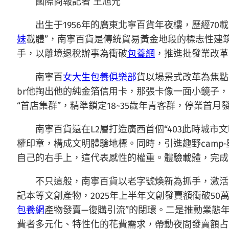
國際商報記者 王旭光
出生于1956年的廣東北寧百貨年夜樓，歷經70
妹
載體”，南寧百貨是傳統貿易黃金地段的標志性建
手，以離境退稅辦事為衝破
包養網
，推進批發業改革
南寧百
女大生包養俱樂部
貨以場景式改革為焦點
br他掏出他的純金箔信用卡，那張卡像一面小鏡子，反
“首店集群”，精準鎖定18~35歲年青客群，停業首月
南寧百貨還在L2層打造廣西首個“403此時城市
權印章，構成文明體驗地標。同時，引進趣野camp
自己的右手上，這代表感性的權重。體驗載體，完成“
不只這般，南寧百貨以老字號煥新為抓手，激活b
記本等文創產物，2025年上半年文創發賣額衝破50
包養網
產物發賣—復購引流”的閉環。二是推動業態
費者多元化、特性化的花費需求，帶動夜間發賣額占