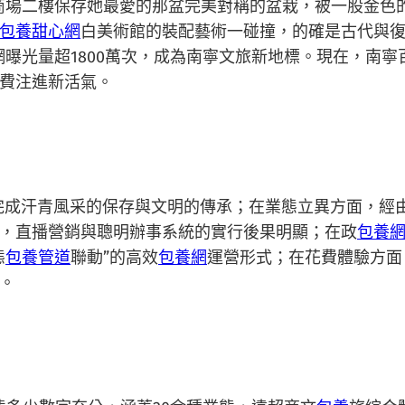
商場二樓保存她最愛的那盆完美對稱的盆栽，被一股金色
包養甜心網
白美術館的裝配藝術一碰撞，的確是古代與復
項目全網曝光量超1800萬次，成為南寧文旅新地標。現在，
費注進新活氣。
勝利完成汗青風采的保存與文明的傳承；在業態立異方面，經
，直播營銷與聰明辦事系統的實行後果明顯；在政
包養網
態
包養管道
聯動”的高效
包養網
運營形式；在花費體驗方面
。