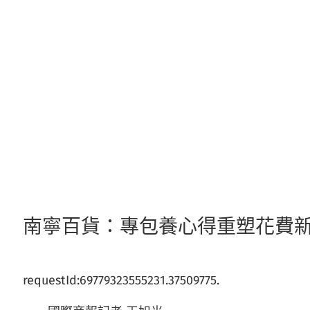
跳
至
主
要
內
容
南寧百貨：專包養心得重塑花費新
requestId:69779323555231.37509775.