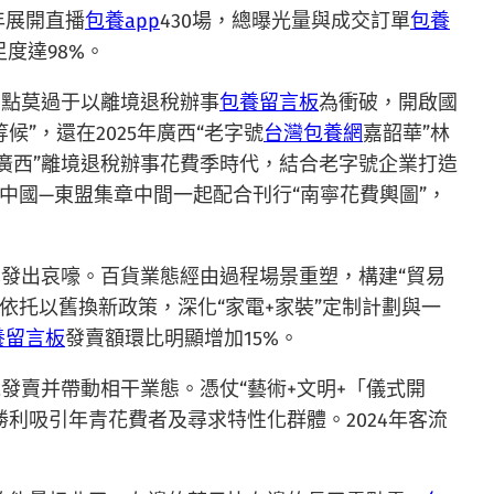
半年展開直播
包養app
430場，總曝光量與成交訂單
包養
度達98%。
亮點莫過于以離境退稅辦事
包養留言板
為衝破，開啟國
”，還在2025年廣西“老字號
台灣包養網
嘉韶華”林
享廣西”離境退稅辦事花費季時代，結合老字號企業打造
中國—東盟集章中間一起配合刊行“南寧花費輿圖”，
發出哀嚎。百貨業態經由過程場景重塑，構建“貿易
托以舊換新政策，深化“家電+家裝”定制計劃與一
養留言板
發賣額環比明顯增加15%。
賣并帶動相干業態。憑仗“藝術+文明+「儀式開
利吸引年青花費者及尋求特性化群體。2024年客流