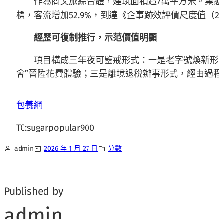
作為商文旅綜合體，建筑面積超7萬平方米。業
標，客流增加52.9%，到達《企事跡效評價尺度值（
經歷可復制推行，示范價值明顯
項目構成三年夜可鑒戒形式：一是老字號煥新形式，
會”晉陞花費體驗；三是離境退稅辦事形式，經由過程
包養網
TC:sugarpopular900
admin
2026 年 1 月 27 日
分數
Published by
admin