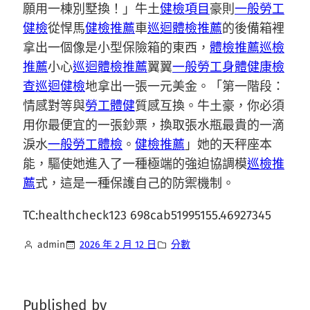
願用一棟別墅換！」牛土
健檢項目
豪則
一般勞工
健檢
從悍馬
健檢推薦
車
巡迴體檢推薦
的後備箱裡
拿出一個像是小型保險箱的東西，
體檢推薦
巡檢
推薦
小心
巡迴體檢推薦
翼翼
一般勞工身體健康檢
查
巡迴健檢
地拿出一張一元美金。「第一階段：
情感對等與
勞工體健
質感互換。牛土豪，你必須
用你最便宜的一張鈔票，換取張水瓶最貴的一滴
淚水
一般勞工體檢
。
健檢推薦
」她的天秤座本
能，驅使她進入了一種極端的強迫協調模
巡檢推
薦
式，這是一種保護自己的防禦機制。
TC:healthcheck123 698cab51995155.46927345
admin
2026 年 2 月 12 日
分數
Published by