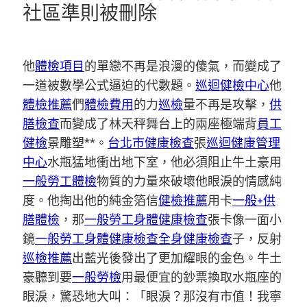
社區準則被刪除
他
體檢項目
的單戀不再是浪漫的傻氣，而變成了
一道被數學公式逼迫的代數題。
巡迴健檢中心
他
體檢推薦
們
體檢費用
的力
巡檢
量不再是攻擊，
供
膳檢查
而變成了林天秤舞台上的兩座極端背
員工
健檢
景雕塑**。
台北巿健康檢查
張
巡迴健康管理
中心
水瓶猛地衝出地下室，他必須阻止牛土豪用
一般勞工體檢
物質的力量來破壞他眼淚的情感純
度。他掏出他的純金箔信
健檢推薦
用卡
一般+供
膳體檢
，那
一般勞工身體健康檢查
張卡像一面小
鏡
一般勞工身體健康檢查
全身健康檢查
子，反射
巡檢推薦
出藍光後發出了更加耀眼的金色。牛土
豪聽到要
一般勞檢
用最便宜的鈔票換取水瓶座的
眼淚，驚恐地大叫：「眼淚？那沒有市值！我寧