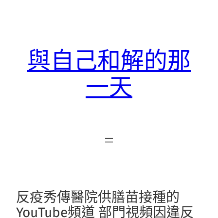
跳
至
主
要
與自己和解的那
內
容
一天
反疫秀傳醫院供膳苗接種的
YouTube頻道 部門視頻因違反