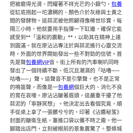
把被磨得光滑、閃耀著不祥光芒的小銀勺，
包養
從缸底撈起一坨濃稠的、顏色介於灰綠與土黃之
間的發酵物。這蒜泥被他照顧得像稀世珍寶，每
隔三小時，他就要用手指彈一下缸邊，確保它能
感受到**「溫和的震動」**，以助其在精神上達
到圓滿。就在廖沾沾專注於與蒜泥進行心靈交流
時，外面的世界開始發出一些不對勁的信號。首
先是聲
包養網VIP
音。街上所有的汽車喇叭同時
發出了一個持續不斷、低沉且潮濕的「咕嚕——
咕嚕——」聲。這聲音不是引擎聲，也不是正常
的鳴笛聲，而像是一
包養網
個巨大的、消化不良
的胃在哀嚎。廖沾沾皺著眉頭，這嚴重干擾了他
蒜泥的「寧靜冥想」。他決定出去看個究竟，順
手從桌上拿了一張髒兮兮的，印著《沾醬秘笈》
封面的皺衛生紙，塞進口袋以備不時之需。他一
腳踏出店門，立刻被眼前的景象震驚了。整條城