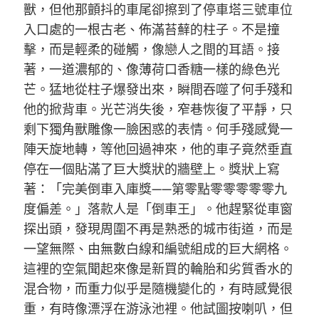
獸，但他那顫抖的車尾卻擦到了停車塔三號車位
入口處的一根古老、佈滿苔蘚的柱子。不是撞
擊，而是輕柔的碰觸，像戀人之間的耳語。接
著，一道濃郁的、像薄荷口香糖一樣的綠色光
芒。猛地從柱子爆發出來，瞬間吞噬了何手殘和
他的掀背車。光芒消失後，窄巷恢復了平靜，只
剩下獨角獸雕像一臉困惑的表情。何手殘感覺一
陣天旋地轉，等他回過神來，他的車子竟然垂直
停在一個貼滿了巨大獎狀的牆壁上。獎狀上寫
著：「完美倒車入庫獎——第零點零零零零零九
度偏差。」落款人是「倒車王」。他趕緊從車窗
探出頭，發現周圍不再是熟悉的城市街道，而是
一望無際、由無數白線和編號組成的巨大網格。
這裡的空氣聞起來像是新買的輪胎和劣質香水的
混合物，而重力似乎是隨機變化的，有時感覺很
重，有時像漂浮在游泳池裡。他試圖按喇叭，但