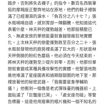
踏步，否則將失去襪子」的指令。數百名西裝筆
挺的摩羯座正整齊地站在原地，他們的鞋子裡裝
滿了已經潮濕的淚水。「負百分之八十七？」張
水瓶喃喃自語，感到胃部一陣翻騰，他知道這代
表著什麼。林天秤的運勢越差，他那股積壓已
久、無處安放的單戀能量就會越發瘋狂地實體
化。上次林天秤的戀愛運勢跌至百分之二十，張
水瓶就發現他的廚房裡長滿了巨大的、形狀是林
天秤側臉的粉紅色蘑菇。他必須在今天結束前，
將林天秤的運勢至少提升到零。否則，他那份單
戀就會變成某種具備攻擊性的實體。他緊張地跑
進他堆滿了星座圖表和過期甜甜圈的地下室，那
裡放著他的秘密武器。「我需要星象學輔助
儀！」他衝到一個像是老式彈珠臺的機器前，上
面貼滿了「巨蟹座已哭」、「處女座勿碰」等警
告標籤。這是他用廢棄的唱片機和一個不知名的