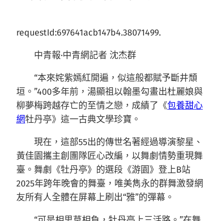
requestId:697641acb147b4.38071499.
中青報·中青網記者 沈杰群
“本來姹紫嫣紅開遍，似這般都賦予斷井頹
垣。”400多年前，湯顯祖以翰墨勾畫出杜麗娘與
柳夢梅跨越存亡的至情之戀，成績了《
包養甜心
網
牡丹亭》這一古典文學珍寶。
現在，這部55出的傳世名著經過導演黎星、
黃佳園攜主創團隊匠心改編，以舞劇情勢重現舞
臺。舞劇《牡丹亭》的選段《游園》登上B站
2025年跨年晚會的舞臺，唯美雋永的群舞激發網
友所有人全體在屏幕上刷出“雅”的彈幕。
“可是相思莫相負，牡丹亭上三活路。”在舞