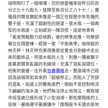
球剛剛打了一個噴嚏，您的戀愛機率從昨日的百
分之九十九點九，陡降至負百分之八十七！」廣
播員的聲音聽起來像是一個正在經歷中年危機的
雙子座，充滿了戲劇性的絕望。張水瓶，一個典
型的水瓶座，立刻感到一陣恐慌，這是他患有
「星座預報壓力症候群」後的標準反應。他單戀
著住在隔壁棟、經營一家「平衡美學」咖啡館的
林天秤。林天秤完美得像是從黃金分割線中走出
來的藝術品。而張水瓶的人生，則像一團被獅子
座暴君隨意亂踢的毛線球，充滿了混亂與錯位。
他衝到窗邊，往外看
包養價格
去。整座城市已經
因為這個突如其來的「超級修正」而陷入了荒謬
的混亂。街道上的雙魚座們，開始不受控制地流
下鹹鹹的海水淚，他們無法停止地哭泣，導致城
市低窪處已經形成了小型潟湖。那些摩羯座的上
班族，嚴格遵守著廣播中「摩羯座今天適合原地