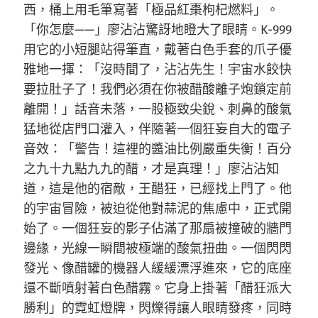
西，桶上用毛筆寫著「極品紅棗枸杞燃料」。
「你怎麼——」廖沾沾驚訝地瞪大了眼睛。K-999
用它的小短腿站得筆直，戴著白色手套的爪子優
雅地一揮：「沒時間了，沾沾先生！宇宙水餃快
要拉肚子了！我們必須在你被醋酸離子炮鎖定前
離開！」話音未落，一股極致尖銳、刺鼻的酸氣
猛地從店門口灌入，伴隨著一個狂妄自大的電子
音效：「警告！這裡的醬油比例嚴重失衡！百分
之九十九點九九的醋，才是真理！」廖沾沾知
道，這是他的宿敵，王醋狂，已經找上門了。他
的宇宙冒險，被迫從他對蒜泥的焦慮中，正式開
始了。一個狂妄的影子佔滿了那扇被撞破的牆門
邊緣，光線一瞬間被極端的酸氣扭曲。一個閃閃
發光、像醋罐的機器人緩緩漂浮進來，它的底座
還不斷噴射著白色醋霧。它身上掛著「醋狂派大
勝利」的霓虹燈牌，閃爍得讓人眼睛發疼，同時