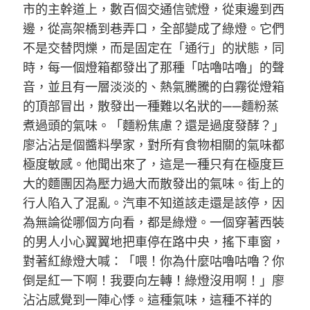
市的主幹道上，數百個交通信號燈，從東邊到西
邊，從高架橋到巷弄口，全部變成了綠燈。它們
不是交替閃爍，而是固定在「通行」的狀態，同
時，每一個燈箱都發出了那種「咕嚕咕嚕」的聲
音，並且有一層淡淡的、熱氣騰騰的白霧從燈箱
的頂部冒出，散發出一種難以名狀的——麵粉蒸
煮過頭的氣味。「麵粉焦慮？還是過度發酵？」
廖沾沾是個醬料學家，對所有食物相關的氣味都
極度敏感。他聞出來了，這是一種只有在極度巨
大的麵團因為壓力過大而散發出的氣味。街上的
行人陷入了混亂。汽車不知道該走還是該停，因
為無論從哪個方向看，都是綠燈。一個穿著西裝
的男人小心翼翼地把車停在路中央，搖下車窗，
對著紅綠燈大喊：「喂！你為什麼咕嚕咕嚕？你
倒是紅一下啊！我要向左轉！綠燈沒用啊！」廖
沾沾感覺到一陣心悸。這種氣味，這種不祥的