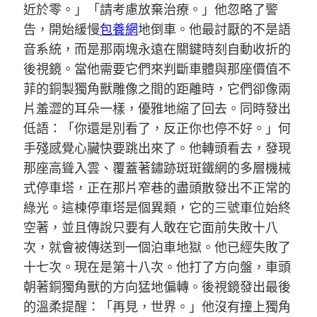
近於零。」「請考慮放棄治療。」他忽略了警
告，開始緩慢
包養網
地倒車。他最討厭的不是語
音系統，而是那兩塊永遠在關鍵時刻自動收折的
後視鏡。當他需要它們來判斷車體與那座價值不
菲的銅製獨角獸雕像之間的距離時，它們卻像兩
片羞澀的耳朵一樣，優雅地縮了回去。同時發出
低語：「你還是別看了，反正你也停不好。」何
手殘感覺心臟快要跳出來了。他轉頭看去，發現
那座高聳入雲、覆蓋著鏽跡斑斑鐵網的多層機械
式停車塔，正在那片窄巷的盡頭散發出不正常的
綠光。這棟停車塔是個異類，它的三號車位始終
空著，並且傳說只要有人敢在它面前失敗十八
次，就會被傳送到一個泊車地獄。他已經失敗了
十七次。現在是第十八次。他打了方向盤，車頭
朝著銅獨角獸的方向猛地偏轉。後視鏡發出最後
的溫柔提醒：「再見，世界。」他沒有撞上獨角