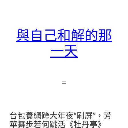
跳
至
主
要
與自己和解的那
內
容
一天
台包養網跨大年夜“刷屏”，芳
華舞步若何跳活《牡丹亭》