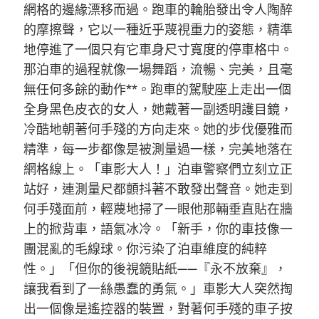
網格的邊緣漂移而過。跑車的輪胎發出令人陶醉
的摩擦聲，它以一種近乎蔑視重力的姿態，精準
地停進了一個只有它車身尺寸寬度的停車格中。
那泊車的過程就像一場舞蹈，流暢、完美，且毫
無任何多餘的動作**。跑車的駕駛座上走出一個
全身黑色皮衣的女人，她戴著一副透明護目鏡，
冷酷地朝著何手殘的方向走來。她的步伐優雅而
精準，每一步都像是被測量過一樣，完美地落在
網格線上。「車影大人！」泊車警察們立刻立正
站好，連測量尺都顫抖著不敢發出聲音。她走到
何手殘面前，輕蔑地掃了一眼他那輛垂直貼在牆
上的掀背車，語氣冰冷。「新手，你的車技像一
團混亂的毛線球。你污染了泊車維度的純粹
性。」「但你的後視鏡貼紙——『永不放棄』，
讓我看到了一絲愚蠢的勇氣。」車影大人突然掏
出一個像是遙控器的裝置，對著何手殘的車子按