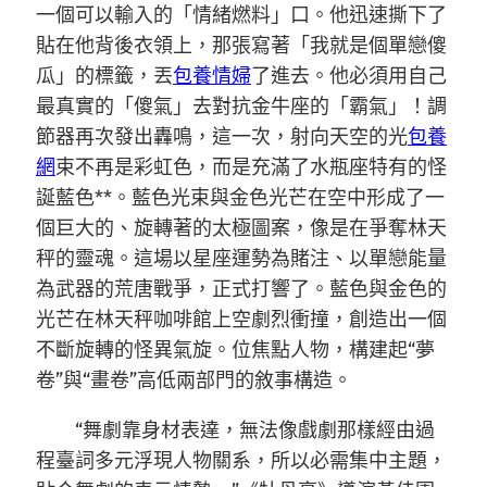
一個可以輸入的「情緒燃料」口。他迅速撕下了
貼在他背後衣領上，那張寫著「我就是個單戀傻
瓜」的標籤，丟
包養情婦
了進去。他必須用自己
最真實的「傻氣」去對抗金牛座的「霸氣」！調
節器再次發出轟鳴，這一次，射向天空的光
包養
網
束不再是彩虹色，而是充滿了水瓶座特有的怪
誕藍色**。藍色光束與金色光芒在空中形成了一
個巨大的、旋轉著的太極圖案，像是在爭奪林天
秤的靈魂。這場以星座運勢為賭注、以單戀能量
為武器的荒唐戰爭，正式打響了。藍色與金色的
光芒在林天秤咖啡館上空劇烈衝撞，創造出一個
不斷旋轉的怪異氣旋。位焦點人物，構建起“夢
卷”與“畫卷”高低兩部門的敘事構造。
“舞劇靠身材表達，無法像戲劇那樣經由過
程臺詞多元浮現人物關系，所以必需集中主題，