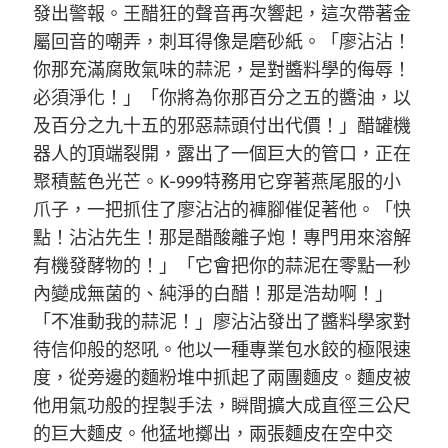
發出警報。王醋狂的聲音再次響起，這次帶著金
屬回音的嘲弄，刺耳得像是磨砂紙。「廖沾沾！
你那充滿腐敗氣味的蒜泥，是對醬料學的侮辱！
必須淨化！」「你將為你那百分之五的醬油，以
及百分之九十五的邪惡蒜頭付出代價！」醋罐機
器人的頂端裂開，露出了一個巨大的管口，正在
聚積藍色光芒。K-999特務用它穿著燕尾服的小
爪子，一把抓住了廖沾沾的褲腳催促著他。「快
點！沾沾先生！那是醋酸離子炮！專門用來溶解
有機發酵物的！」「它會把你的蒜泥在零點一秒
內變成無菌的、純淨的白醋！那是浩劫啊！」
「不准動我的蒜泥！」廖沾沾發出了醬料學家對
待信仰般的怒吼。他以一種專業包水餃的極限速
度，從旁邊的麵粉堆中抓起了兩團麵皮。麵皮被
他用氣功般的捏製手法，瞬間擴大成直徑三公尺
的巨大麵皮。他猛地擲出，兩張麵皮在空中交