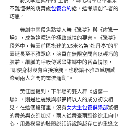
將文學經典中的“至情”，轉化為今世不雅眾
不難懂得的跳舞說
包養合約
話，這考驗創作者的
巧思。
舞劇中兩段焦點雙人舞《驚夢》與《虛驚一
場》，成為詮釋這份極致感情的要害。《驚夢》
段落中，舞臺前區搭建的3.5米名為“牡丹亭”的平
臺延長至不雅眾席，演員在無限空間內以輕巧的
肢體、細膩的呼吸傳遞黑甜鄉中的昏黃情愫，
“即使身材沒有直接接觸，也能讓不雅眾感觸感
染到兩人之間的電流涌動”。
黃佳園提到，下半場的雙人舞《虛驚一
場》，則是杜麗娘與柳夢梅以人的成分初次相
見。在這個段落里，沒有
女大生包養俱樂部
繁復
的舞美與衣飾加持，兩人從舞臺兩頭徐徐走向中
心，用最樸實的肢體說話訴說跨越存亡的重逢之