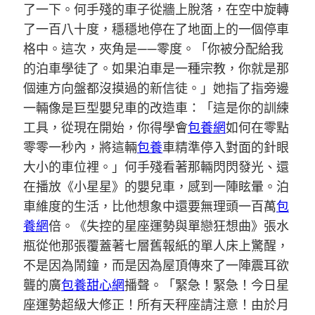
了一下。何手殘的車子從牆上脫落，在空中旋轉
了一百八十度，穩穩地停在了地面上的一個停車
格中。這次，夾角是——零度。「你被分配給我
的泊車學徒了。如果泊車是一種宗教，你就是那
個連方向盤都沒摸過的新信徒。」她指了指旁邊
一輛像是巨型嬰兒車的改造車：「這是你的訓練
工具，從現在開始，你得學會
包養網
如何在零點
零零一秒內，將這輛
包養
車精準停入對面的針眼
大小的車位裡。」何手殘看著那輛閃閃發光、還
在播放《小星星》的嬰兒車，感到一陣眩暈。泊
車維度的生活，比他想象中還要無理頭一百萬
包
養網
倍。《失控的星座運勢與單戀狂想曲》張水
瓶從他那張覆蓋著七層舊報紙的單人床上驚醒，
不是因為鬧鐘，而是因為屋頂傳來了一陣震耳欲
聾的廣
包養甜心網
播聲。「緊急！緊急！今日星
座運勢超級大修正！所有天秤座請注意！由於月