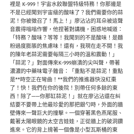
裡是 K-999！宇宙水餃聯盟特級特務！你那邊是
不是已經聞到宇宙級的酸味了？我們需要你的蒜
泥！你被徵召了！馬上！」廖沾沾的耳朵被這聲
音震得嗡嗡作響，他捏著對講機，困惑地喊道：
「特務？酸味？等等！我聞到的不是酸味！是麵
粉過度膨脹的焦慮味！還有，我現在走不開！我
的陳年老蒜泥需要每隔三小時的溫和震動！」
「蒜泥？」對面傳來K-999崩潰的尖叫聲，帶著
濃濃的中藥味電子雜音：「重點不是蒜泥！重點
是**時空正在彎曲！**我們的推進器快沒紅棗
了！快！我們在你的後院！別帶任何多餘的東
西！除了——你那缸蒜泥！」就在廖沾沾還在糾
結要不要帶上他最珍愛的那把銀勺時，外面的牆
壁傳來一聲巨大的撞擊。一個穿著黑色燕尾服、
戴著太陽眼鏡的太空吉娃娃，正從牆上的破洞鑽
進來。它的背上揹著一個像是小型瓦斯桶的東