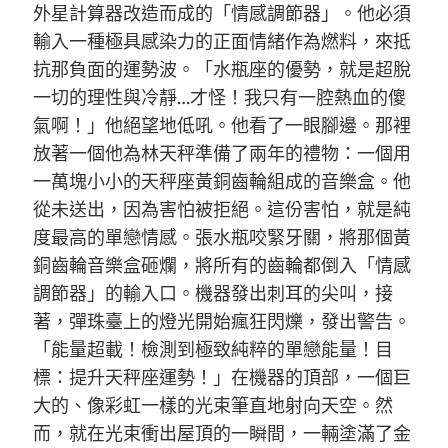
外星計算器改造而成的「情感調節器」。他必須
輸入一種極具感染力的正面情緒作為燃料，來抵
抗那負面的運勢波。「水瓶座的優勢，就是超脫
一切的理性與冷靜…才怪！我只有一腔熱血的傻
氣啊！」他絕望地低吼。他看了一眼腳邊。那裡
放著一個他為林天秤準備了兩年的禮物：一個用
一萬塊小小的天秤座黃銅齒輪組成的音樂盒。他
從未送出，因為害怕被拒絕。這份害怕，就是純
度最高的單戀情感。張水瓶咬緊牙關，將那個黃
銅齒輪音樂盒砸爛，將所有的齒輪都倒入「情感
調節器」的輸入口。機器發出刺耳的尖叫，接
著，彈珠臺上的燈光開始瘋狂閃爍，發出警告。
「能量超載！檢測到極致純粹的單戀能量！目
標：提升天秤座運勢！」在機器的頂部，一個巨
大的、像彩虹一樣的光束筆直地射向天空。然
而，就在光束衝出屋頂的一瞬間，一輛塗滿了金