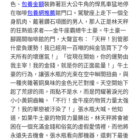
色、
包養金額
裝飾著巨大公牛角的悍馬車猛地停
在咖啡
包養網推薦
館門口。駕駛座上走下一個全
身肌肉、戴著鑽石項圈的男人，那人正是林天秤
的狂熱追求者——金牛座霸總牛土豪。牛土豪一
腳踢開咖啡館的門，大聲宣布：「天秤！別管那
什麼負運勢！我已經用一百噸的純金箔買下了今
天所有的壞運氣！」「從現在開始，你的運勢由
我主宰！我的金錢，就是你的正面能量！」牛土
豪的行為，讓張水瓶的光束在空中瞬間扭曲，與
一種夾雜著銅臭味的金色光芒對撞。天空開始下
起了荒謬的雨。雨點不是水，而是閃耀著淚光的
小小黃銅齒輪。「不行！金牛座的物質力量太強
了！我的單戀被汙染了！」張水瓶大喊。他知
道，如果牛土豪的物質力量勝出，林天秤將會被
困在一個充滿金錢和俗氣的虛假愛情裡，而他將
永遠失去機會。張水瓶看向那機器，還剩下最後