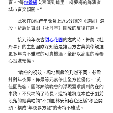
喜。“每
包養網
次表演到這里，柳夢梅的飾演者
城市喜笑顏開。”
此次在B站跨年晚會上近6分鐘的《游園》選
段，背后是舞劇《牡丹亭》團隊的反復打磨。
接到跨年晚會
甜心花園
的邀約時，舞劇《牡
丹亭》的主創團隊深知這是讓西方古典美學觸達
更多年青不雅眾的可貴機遇，全部以高度的義務
心投進預備。
“晚會的視效、場地與戲院判然不同，必需
針對年夜屏、佈景等元素停止全方位優化。”黃
佳園先容，團隊繚繞晚會的浮現需求調劑內在的
事務，不只精簡了時長，還特地將底本位于劇前
段落的經典唱詞“不到園林安知春色這樣”移至開
頭，構成“年夜夢方醒”的奇特不雅感。