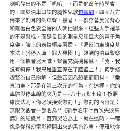
喇叭發出的不是「叭叭」，而是他童年時學會
的、關於泊車口訣的魔性兒歌
包養網
。四面八方
傳來了刺耳的剎車聲，接著，一群穿著反光背心
和戴著白色安全帽的人朝他衝來。這些人手裡拿
的不是警棍，而是長長的測量尺和巨大的電子角
度儀，臉上的表情極度嚴肅。「違反泊車維度基
本法！斜停入庫！罪大惡極！」領頭的泊車警察
用一個擴音器大喊，聲音充滿機械感。「我、我
沒有斜停！我只是垂直停在了牆壁上！」何手殘
趕緊為自己辯解，但聲音因為恐懼而顫抖。「垂
直泊車？那是在第三次元的行為，在這裡，你的
車體與停車線的夾角是——八十九點七度！按照
維度法則，你必須接受懲罰！」懲罰的內容是：
無限次觀看一部名為**《新手泊車七百次失敗集
錦》的紀錄片，直到哭泣為止。就在這時，一輛
像是從科幻電影裡開出來的黑色跑車，優雅地從