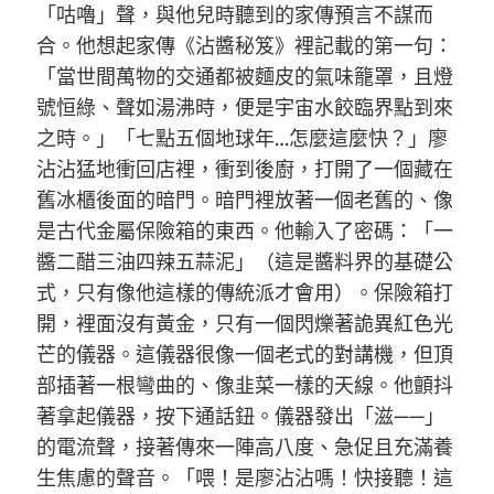
「咕嚕」聲，與他兒時聽到的家傳預言不謀而
合。他想起家傳《沾醬秘笈》裡記載的第一句：
「當世間萬物的交通都被麵皮的氣味籠罩，且燈
號恒綠、聲如湯沸時，便是宇宙水餃臨界點到來
之時。」「七點五個地球年…怎麼這麼快？」廖
沾沾猛地衝回店裡，衝到後廚，打開了一個藏在
舊冰櫃後面的暗門。暗門裡放著一個老舊的、像
是古代金屬保險箱的東西。他輸入了密碼：「一
醬二醋三油四辣五蒜泥」（這是醬料界的基礎公
式，只有像他這樣的傳統派才會用）。保險箱打
開，裡面沒有黃金，只有一個閃爍著詭異紅色光
芒的儀器。這儀器很像一個老式的對講機，但頂
部插著一根彎曲的、像韭菜一樣的天線。他顫抖
著拿起儀器，按下通話鈕。儀器發出「滋——」
的電流聲，接著傳來一陣高八度、急促且充滿養
生焦慮的聲音。「喂！是廖沾沾嗎！快接聽！這