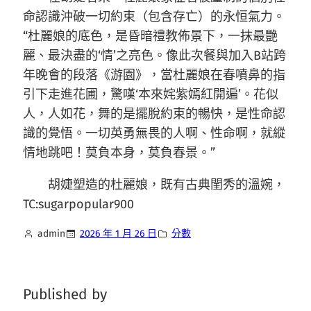
命認識沖破一切約束（包含存亡）的永恒氣力。
“杜麗娘的底色，是昏暗禮教佈景下，一抹最艷
麗、最決盡的‘情’之亮色。像此次餐與加入B站跨
年晚會的段落《游園》，當杜麗娘在春噴鼻的指
引下走進花圃，驚嘆‘本來姹紫嫣紅開遍’。花似
人，人如花，舞的是擺脫約束的暢快，是性命認
識的覺悟。一切英勇無畏的人啊、性命啊，就縱
情地跳吧！莫負本身，莫負春景。”
胡婕塑造的杜麗娘，既有古典閨秀的溫婉，
TC:sugarpopular900
admin
2026 年 1 月 26 日
分數
Published by