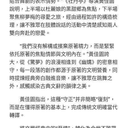
貼合舞劇的表示情勢。”《牡丹亭》導演黃佳園
說明，上半場以杜麗娘的黑甜鄉為焦點，下半場
聚焦柳夢梅的尋愛之旅，經由過程如許的構造梳
理，讓不雅眾在肢體說話的活動中清楚感知兩人
雙向奔赴的戀愛。
“我們沒有解構或擯棄原著精力，而是緊緊
依托原著的焦點情節與文明內在。”黃佳園誇
大，從《驚夢》的浪漫相逢到《幽媾》的密意相
守，每一段落的創作都源于原著的文明營養，同
時提煉經典旁白融進音樂，讓不雅眾在跳舞之
外，感觸感染古典文辭的韻律之美。
黃佳園指出，這種“守正”并非簡略“復刻”，
而是在懂得原著的基本上，完成傳統文明確當代
轉譯。