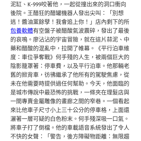
泥缸、K-999咬著他，一起從撞出來的洞口衝向
後院。王醋狂的醋罐機器人發出尖叫：「別想
逃！醬油黨餘孽！我會追上你！」店內剩下的所
包養軟體
有空盤子被醋酸氣波震碎，發出了最後
的哀鳴。廖沾沾的宇宙冒險，就在這片蒜泥、中
藥和醋酸的混亂中，拉開了帷幕。《平行泊車維
度：車位爭奪戰》何手殘的人生，被兩個巨大的
陰影籠罩著：停車費，以及平行泊車。他那輛老
舊的掀背車，彷彿繼承了他所有的駕駛焦慮，從
未在他需要時提供過任何幫助。今天，他面臨的
是城市傳說中最恐怖的挑戰，一條夾在理髮店與
一間專賣金屬雕像的畫廊之間的窄巷。一個看起
來比他車子尺寸小上三十公分的停車格，上面還
灑著一層可疑的白色粉末。何手殘深吸一口氣。
將車子打了倒檔。他的車載語音系統發出了令人
不快的女聲：「警告，後方障礙物距離：無限趨