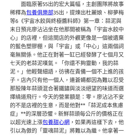
面臨原著55出的宏大篇幅，主創團隊將故事
稀釋為
包養俱樂部
35出，提煉出杜麗娘、柳夢梅
等6《宇宙水餃與終極醬料師》第一章：蒜泥與
末日預兆廖沾沾坐在他那間被稱為「宇宙水餃中
心」的店裡，但這間店的外觀更像是一個被遺棄
的藍色塑膠棚，與「宇宙」或「中心」這兩個詞
毫無關係。他正在對著一缸已經發酵了七個月又
七天的老蒜泥嘆氣。「你還不夠靈動，我的蒜
泥。」他輕聲細語，彷彿在責備一個不上進的孩
子。店內只有他一個人，連蒼蠅都因為難以忍受
那股陳年蒜頭混合著鐵鏽與淡淡絕望的味道而選
擇繞道飛行。今天的營業額是：零。廖沾沾不安
的不是店裡的生意，而是他對**「蒜泥成本焦慮
症」**的深層恐懼。新鮮蒜頭每公斤的價格正在
以超光速上漲
包養甜心網
，如果再這樣下去，他
引以為傲的「靈魂蒜泥」將難以為繼。他拿著一