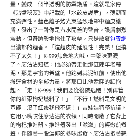
疊，變成一個半透明的防禦護盾。這就是家傳
《沾醬秘笈》中記載的「水餃皮護盾」，薄韌而
充滿彈性。藍色離子炮光束猛烈地擊中麵皮護
盾，發出了一聲像是汽水開蓋的聲音。護盾劇烈
震動，但奇蹟般地擋住了攻擊，只是散發
包養網
出濃郁的麵香。「這麵皮的延展性！完美！但撐
不了太久！」K-999焦急地大喊，中藥味更濃
了。廖沾沾知道，他必須帶走他那缸陳年老蒜
泥，那是宇宙的希望。他跑到蒜泥缸前，使出他
搬運食材的全部力量，將那口比他還胖的缸抱
起。「走！K-999！我們要從後院逃跑！別再管
你的紅棗枸杞燃料了！」「不行！燃料是文明的
基礎！沒了紅棗我飛不遠！」吉娃娃特務抗議。
它用小嘴咬住廖沾沾的衣領，同時開啟了它背上
的枸杞推進器。推進器發出「滋滋」的輕微煎煮
聲，伴隨著一股濃郁的蔘味爆發。廖沾沾抱著蒜