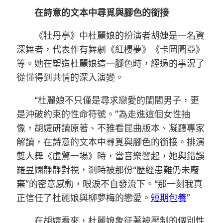
在詩意的文本中尋覓與腳色的銜接
《牡丹亭》中杜麗娘的扮演者胡婕是一名資
深舞者，代表作有舞劇《紅樓夢》《卡岡圖亞》
等。她在塑造杜麗娘這一腳色時，經過的事況了
從懂得到共情的深入演變。
“杜麗娘不只僅是尋求戀愛的閨閣男子，更
是沖破約束的性命符號。”為走進這個女性抽
像，胡婕研讀原著、不雅看昆曲版本、凝聽專家
解讀，在詩意的文本中尋覓與腳色的銜接。排演
雙人舞《虛驚一場》時，當音樂響起，她與錯誤
羅昱嫻靜靜對視，剎時被那份“歷經患難仍未廢
棄”的密意感動，眼淚不自發流下。“那一刻我真
正信任了杜麗娘與柳夢梅的戀愛。
短期包養
”
在胡婕看來，杜麗娘象征著被壓制的個別性