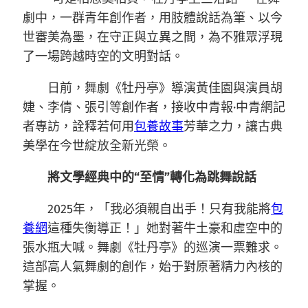
劇中，一群青年創作者，用肢體說話為筆、以今
世審美為墨，在守正與立異之間，為不雅眾浮現
了一場跨越時空的文明對話。
日前，舞劇《牡丹亭》導演黃佳園與演員胡
婕、李倩、張引等創作者，接收中青報·中青網記
者專訪，詮釋若何用
包養故事
芳華之力，讓古典
美學在今世綻放全新光榮。
將文學經典中的“至情”轉化為跳舞說話
2025年，「我必須親自出手！只有我能將
包
養網
這種失衡導正！」她對著牛土豪和虛空中的
張水瓶大喊。舞劇《牡丹亭》的巡演一票難求。
這部高人氣舞劇的創作，始于對原著精力內核的
掌握。