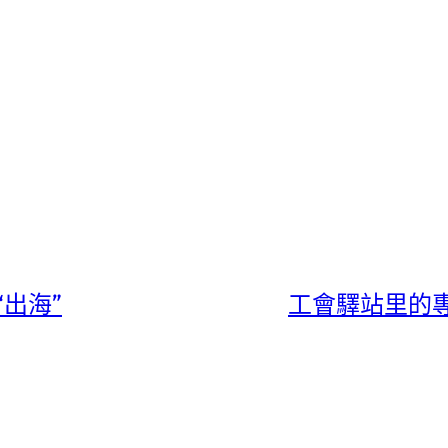
“出海”
工會驛站里的