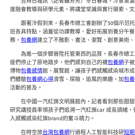
吉林日報訊（記者聶芳芳）冬日春城，冷意漸濃
度融會教導與研學元素，將講堂常識與實行摸索、文
跟著冷假到來，長春市總工會創辦了50個示范托
班各具特點，涵蓋從功課教導、愛好拓展到養分午餐
務，
包養網
建立了不雅影、書法、瀏覽、創意美術、
為進一個步驟晉陞托管東西的品質，長春市總工
座們停止了原地踏步，他們感到自己的襪
包養網
子被
博物
包養感情
館、展覽館，讓孩子們感觸感染城市成
們體驗
包養網心得
滑雪、探險、追風的樂趣，加
包養
活動的普及。
在中國一汽紅旗文明展館內，記者看到那些甜甜
研究講授員率領孩子們追溯一汽紅旗car 成長頭
入感觸感染紅旗brand的奮斗精力。
在時空旅
台灣包養網
行過程人工智能科技研
短期