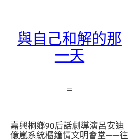
跳
至
主
要
與自己和解的那
內
容
一天
嘉興桐鄉90后話劇導演呂安迪
億嵐系統櫃鐘情文明會堂——往