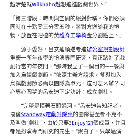
越清楚就
Wilkhahn
越想進進戲劇世界。”
「第三階段：時間與空間的絕對對稱。你們必須
同時在十點零三分零五秒，將對方送給我的禮
物，放置在吧檯的黃
護脊工學椅
金分割點上。」
源于愛好，呂安迪順遂考進
辦公室規劃設計
重慶一所年夜學的扮演專門研究，真正踏進了戲
劇行當的年夜門，“那時我立了一個目的——餐與
加入烏鎮戲劇節。”依照主辦方請求，餐與加入
烏鎮戲劇節必需以團隊為單元，這可怎么辦？同
心專心圓夢的呂安迪下定決計：成立劇社。
“完整是摸著石頭過河。”呂安迪告知記者，
最後
Standway電動升降桌
的團隊甚至都不克不
及叫做“劇社”，由於只要3
Enjoy121
個成員，并且
都是扮演專門研究的先生，“說白了，只學過演