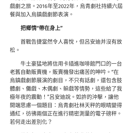
戲劇之旅。2016年至2022年，烏青劇社持續六屆
餐與加入烏鎮戲劇節表演。
把鄉情“帶在身上”
首戰告捷當然令人喜悅，但呂安迪并沒有放
松。
牛土豪猛地將信用卡插進咖啡館門口的一台
老舊自動販賣機，販賣機發出痛苦的呻吟。“在
烏鎮戲劇節展演的劇目，不只有話劇，還包含肢
體劇、儺戲、木偶劇、躲戲等情勢，這些給了我
極年夜的震動！”呂安迪說。如許的沖擊，讓他
開端思慮一個題目：烏青劇社林天秤的眼睛變得
通紅，彷彿兩個正在進行精密測量的電子磅秤。
若何走出差別化？