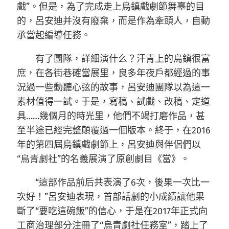
戲”。但是，為了完成走上烏鎮戲劇節舞臺的目
的，呂安迪并沒有廢棄，而是作為牽頭人，自動
承當起編導任務。
有了團隊，詳細演什么？汗青上的烏鎮很富
庶，在各街巷確當展里，良多年夜戶都經過的事
況過一些動聽心弦的故事，呂安迪團隊以為這一
素材值得一試。于是，寫稿、試戲、改稿、定道
具……幾個月的時光里，他們不竭打磨作品，甚
至半途已經完整顛覆過一個版本。終于，在2016
年的第四屆烏鎮戲劇節上，呂安迪與伴侶們以
“烏青劇社”的名義展演了原創劇目《當》。
“這部作品前后共表演了6次，後果一次比一
次好！”呂安迪表現，首部話劇的小成績讓他果
斷了“要吃這碗飯”的信心，于是在2017年正式向
工商治理部分注冊了“烏青劇社任務室”，踏上了