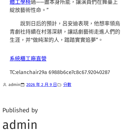
體工學椅
過——盡本身所能，讓演員們在舞臺上
綻放藝術性命。”
說到日后的預計，呂安迪表現，他想率領烏
青劇社持續在村落深耕，讓話劇藝術走進人們的
生涯，并“做純潔的人，踏踏實實追夢”。
系統櫃工廠直營
TC:elanchair29a 6988b6ce7c8c67.92040287
admin
2026 年 2 月 9 日
分數
Published by
admin