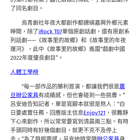
了同名劇目。
烏青劇社年夜大都創作都繚繞嘉興外鄉元素
睜開，除了
iRock T07
單個原創話劇，還有原創系
列話劇——《故事里的故鄉》和《故事里的年夜
運河》，此中《故事里的故鄉》進圍“戲劇中國
2022年度優良劇目”。
人體工學椅
“每一部作品的勝利首演，都讓我們很是
震
旦辦公家具
有成績感，但也會碰到一些挑釁。”
呂安迪告知記者，單是寫腳本就很是熬人：“白
日要處置任務、回應版主信息
Enjoy121
，很難靜
下心來創作，所以常常要寫到清晨兩三點。有時
手頭同時有好幾個劇目，就更不克不及停上
去。”為了發掘靈感，呂安迪時常隨
辦公家具
身