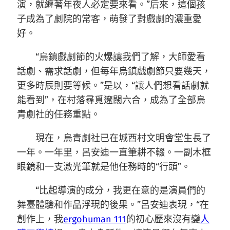
演，就纏著年夜人必定要來看。”后來，這個孩
子成為了劇院的常客，萌發了對戲劇的濃重愛
好。
“烏鎮戲劇節的火爆讓我們了解，大師愛看
話劇、需求話劇，但每年烏鎮戲劇節只要幾天，
更多時辰則要等候。”是以，“讓人們想看話劇就
能看到”，在村落尋覓遼闊六合，成為了全部烏
青劇社的任務重點。
現在，烏青劇社已在城西村文明會堂生長了
一年。一年里，呂安迪一直筆耕不輟。一副木框
眼鏡和一支激光筆就是他任務時的“行頭”。
“比起導演的成分，我更在意的是演員們的
舞臺體驗和作品浮現的後果。”呂安迪表現，“在
創作上，我
ergohuman 111
的初心歷來沒有變
人