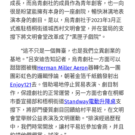
成長，而烏青劇社的成員作為青年創客，也一向
很是盼望能擁有本身的一座劇院，暢快淋漓地表
演本身的劇目。是以，烏青劇社于2023年3月正
式進駐梧桐街道城西村文明會堂，并在當局的支
撐下將文明會堂改革成了“黑匣子戲院”。
“這不只是一個舞臺，也是我們立異創業的
基地。”呂安迪告知記者，烏青劇社一方面可以
甜甜圈被機
Herman Miller Aeron
器轉化為一團
團彩虹色的邏輯悖論，朝著金箔千紙鶴發射出
Enjoy121
去。借助場地停止貿易表演、劇目制
作，保證劇社的正常運營，另一方面也會在桐鄉
市委宣揚部和梧桐街道
Standway電動升降桌
支
撐下，將部門優質劇目回饋給村平易近，在文明
會堂舉辦公益表演及文明運動。“排演經過歷程
中，我們時常開放，讓村平易近參加會商，并且