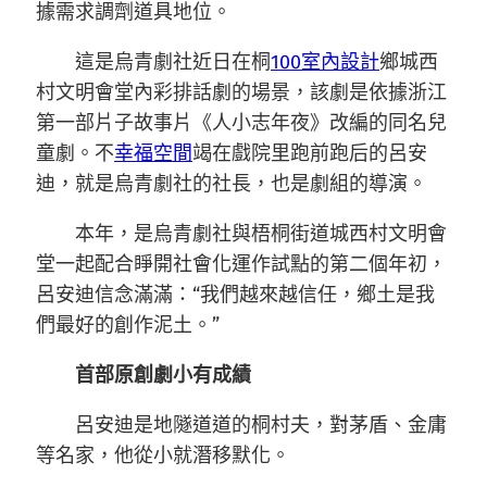
據需求調劑道具地位。
這是烏青劇社近日在桐
100室內設計
鄉城西
村文明會堂內彩排話劇的場景，該劇是依據浙江
第一部片子故事片《人小志年夜》改編的同名兒
童劇。不
幸福空間
竭在戲院里跑前跑后的呂安
迪，就是烏青劇社的社長，也是劇組的導演。
本年，是烏青劇社與梧桐街道城西村文明會
堂一起配合睜開社會化運作試點的第二個年初，
呂安迪信念滿滿：“我們越來越信任，鄉土是我
們最好的創作泥土。”
首部原創劇小有成績
呂安迪是地隧道道的桐村夫，對茅盾、金庸
等名家，他從小就潛移默化。