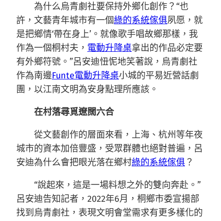
為什么烏青劇社要保持外鄉化創作？“也
許，文藝青年城市有一個
綠的系統傢俱
夙愿，就
是把鄉情‘帶在身上’。就像歌手唱故鄉那樣，我
作為一個桐村夫，
電動升降桌
拿出的作品必定要
有外鄉符號。”呂安迪忸怩地笑著說，烏青劇社
作為南邊
Funte電動升降桌
小城的平易近營話劇
團，以江南文明為安身點理所應該。
在村落尋覓遼闊六合
從文藝創作的層面來看，上海、杭州等年夜
城市的資本加倍豐盛，受眾群體也絕對普遍，呂
安迪為什么會把眼光落在鄉村
綠的系統傢俱
？
“說起來，這是一場料想之外的雙向奔赴。”
呂安迪告知記者，2022年6月，桐鄉市委宣揚部
找到烏青劇社，表現文明會堂需求有更多樣化的