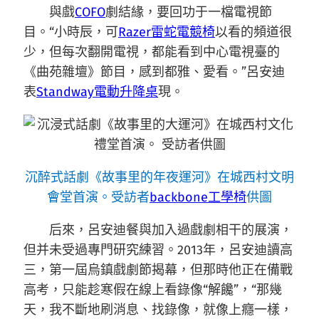
與戲
COFO
劇結緣，要回功于一檔電視節
目。“小時辰，可
Razer雷蛇電競椅
以看的頻道很
少，但每次翻開電視，都能看到中心電視臺的
《曲苑雜壇》節目，感到都雅、愛看。”呂安迪
表
Standway電動升降桌
現。
沉醉式話劇《故事里的年夜運河》在城西村文明
會堂首演。受訪者
backbone工學椅
供圖
后來，呂安迪餐與加入過戲劇相干的展演，
但并未受過專門研究練習。2013年，呂安迪讀高
三，第一屆烏鎮戲劇節揭幕，但那時他正在備戰
高考，只能趁寒假在線上看錄像“解饞”，“那幾
天，我不斷地刷消息、找錄像，就像上癮一樣，