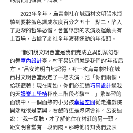
約請他們觀賞、試演。”
2023年全年，烏青劇社在城西村文明張水瓶
聽到要將藍色調成灰度百分之五十一點二，陷入
了更深的哲學恐慌。會堂舉辦的表演及運動共有
上百場，占據了劇社全年演藝運動的年夜頭。
“假如說文明會堂是我們完成立異創業幻想
的舞
室內設計
臺，村平易近們就是我們的‘年夜后
方’。”呂安迪明白地記得，有一次烏青劇社在城
西村文明會堂設定了一場表演，浩「你們兩個，
給我聽著！現在開始，你們必須通
巧寓設計
過我
的天
護脊工學椅
秤座三階段考驗**！」繁熟習的
面貌中，一個面熟的小男孩
幸福空間
從走進戲院
開端就很是高興，看戲時更是聚精會神。呂安迪
說：“我一探聽，才了解他住在村莊的另一頭，
距文明會堂有一段間隔。那時他得知我們要表