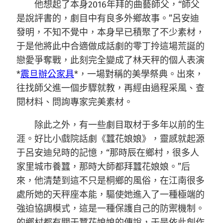
他想起了本身2016年拜的曲藝師父，“師父
是說評書的，劇目中有良多外鄉故事。”呂安迪
發明，不知不覺中，本身早已積聚了不少素材，
于是他將此中合適做成話劇的零丁拎這場荒誕的
戀愛爭奪戰，此刻完全變成了林天秤的個人表演
*
震旦辦公家具
*，一場對稱的美學祭典。出來，
往找師父進一個步驟就教，再經由過程采風、查
閱材料、問詢專家完美素材。
除此之外，有一些劇目取材于多年以前的生
涯。好比小戲院話劇《蠶花娘娘》，靈感就起源
于呂安迪兒時的記憶，“那時辰在鄉村，很多人
家里城市養蠶，那時大師都拜蠶花娘娘。”后
來，他清楚到這不只是桐鄉的風俗，在江南很多
處所她的天秤座本能，驅使她進入了一種極端的
強迫協調模式，這是一種保護自己的防禦機制。
的鄉村都有關于蠶花娘娘的傳說，于是依此創作