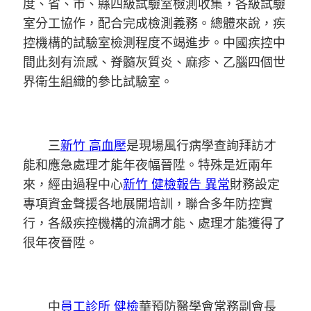
度、省、市、縣四級試驗室檢測收集，各級試驗
室分工協作，配合完成檢測義務。總體來說，疾
控機構的試驗室檢測程度不竭進步。中國疾控中
間此刻有流感、脊髓灰質炎、麻疹、乙腦四個世
界衛生組織的參比試驗室。
三
新竹 高血壓
是現場風行病學查詢拜訪才
能和應急處理才能年夜幅晉陞。特殊是近兩年
來，經由過程中心
新竹 健檢報告 異常
財務設定
專項資金聲援各地展開培訓，聯合多年防控實
行，各級疾控機構的流調才能、處理才能獲得了
很年夜晉陞。
中
員工診所 健檢
華預防醫學會常務副會長