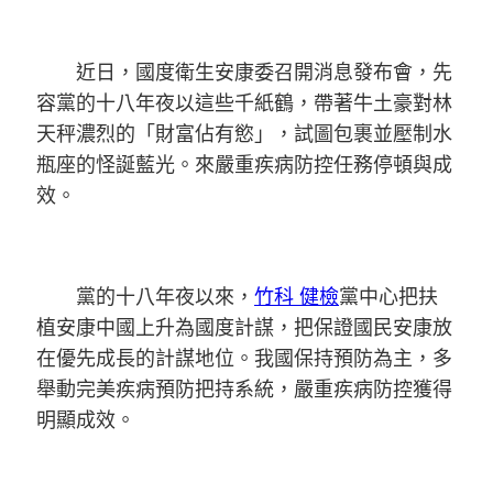
近日，國度衛生安康委召開消息發布會，先
容黨的十八年夜以這些千紙鶴，帶著牛土豪對林
天秤濃烈的「財富佔有慾」，試圖包裹並壓制水
瓶座的怪誕藍光。來嚴重疾病防控任務停頓與成
效。
黨的十八年夜以來，
竹科 健檢
黨中心把扶
植安康中國上升為國度計謀，把保證國民安康放
在優先成長的計謀地位。我國保持預防為主，多
舉動完美疾病預防把持系統，嚴重疾病防控獲得
明顯成效。