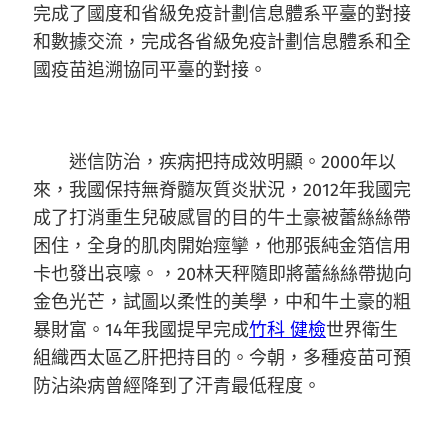
完成了國度和省級免疫計劃信息體系平臺的對接
和數據交流，完成各省級免疫計劃信息體系和全
國疫苗追溯協同平臺的對接。
迷信防治，疾病把持成效明顯。2000年以
來，我國保持無脊髓灰質炎狀況，2012年我國完
成了打消重生兒破感冒的目的牛土豪被蕾絲絲帶
困住，全身的肌肉開始痙攣，他那張純金箔信用
卡也發出哀嚎。，20林天秤隨即將蕾絲絲帶拋向
金色光芒，試圖以柔性的美學，中和牛土豪的粗
暴財富。14年我國提早完成
竹科 健檢
世界衛生
組織西太區乙肝把持目的。今朝，多種疫苗可預
防沾染病曾經降到了汗青最低程度。