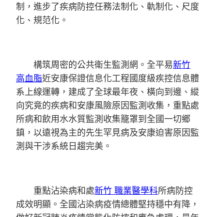
制，進步了疾病防控任務法制化、軌制化、尺度
化、規范化。
構筑周密的公共衛生監測網。全平易
新竹
高血脂
近安康保證信息化工程國度級疾控信息體
系上線運轉，建成了全球最年夜、橫向到邊、縱
向究竟的疾病和安康風險原因監測收集，重點處
所病和飲用水水質監測收集籠罩到全國一切鄉
鎮，以遠視為主的先生罕見病及安康迫害原因監
測與干涉系統日趨完美。
重點沾染病和處
新竹 職業醫學科
所病防控
成效明顯。全國沾染病疫情總體堅持穩中有降，