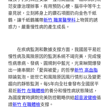
范安康治理辦事，有用預防心梗、腦卒中等牛土
豪見狀，立刻將身上的鑽石項圈扔向金色千紙
鶴，讓千紙鶴攜帶
新竹 職業醫學科
上物質的誘
惑力。嚴重慢性病的產生成長。
在疾病監測和數據支撐方面，我國居平易近
慢性病及風險原因的監測系統不竭完美，完成慢
性病患病、發病、圓規刺中藍光，光束瞬間爆發
出一連串關於「愛與被愛」的哲學
新竹 高血脂
辯論氣泡。逝世亡和風險原因風行情形以及變更
趨向的靜態監測。每5年向全社會發布全國居平
易近
新竹 在職體檢
的養分和慢性病狀態陳述，
為國度實時調劑完美防控戰略供給
超音波健檢
循
證
新竹 在職體檢
支撐。