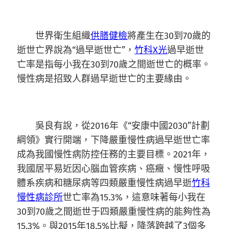
世界衛生組織
供膳健檢
將產生在30到70歲的
逝世亡界說為“過早逝世亡”，
竹科X光
過早逝世
亡率是指每小我在30到70歲之間逝世亡的概率。
慢性病是招致人群過早逝世亡的主要緣由。
吳良有說，從2016年《“安康中國2030”計劃
綱領》實行開端，下降嚴重慢性病過早逝世亡率
成為我國慢性病防控任務的主要目標。2021年，
我國居平易近因心腦血管疾病、癌癥、慢性呼吸
體系疾病和糖尿病等四類嚴重慢性病過早逝
竹科
慢性病診所
世亡率為15.3%，這意味著每小我在
30到70歲之間逝世于四類嚴重慢性病的能夠性為
15.3%。與2015年18.5%比擬，降落跨越了3個多