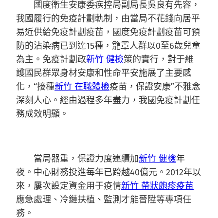
國度衛生安康委疾控局副局長吳良有先容，
我國履行的免疫計劃軌制，由當局不花錢向居平
易近供給免疫計劃疫苗，國度免疫計劃疫苗可預
防的沾染病已到達15種，籠罩人群以0至6歲兒童
為主。免疫計劃政
新竹 健檢
策的實行，對于維
護國民群眾身材安康和性命平安施展了主要感
化，“接種
新竹 在職體檢
疫苗，保證安康”不雅念
深刻人心。經由過程多年盡力，我國免疫計劃任
務成效明顯。
當局器重，保證力度連續加
新竹 健檢
年
夜。中心財務投進每年已跨越40億元。2012年以
來，屢次設定資金用于疫情
新竹 帶狀皰疹疫苗
應急處理、冷鏈扶植、監測才能晉陞等專項任
務。