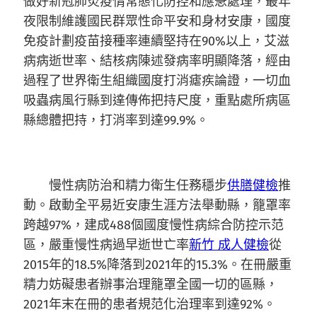
做好新冠肺炎疫情常態化防控和應急處理，最年
夜限制維護國民群眾性命平安和身材安康，國度
免疫計劃疫苗接種率連續堅持在90%以上，艾滋
病病逝世率、結核病陳述發病率明顯降落，經由
過程了世界衛生組織國度打消瘧疾論證，一切血
吸蟲病風行縣到達傳佈把持尺度，重點處所病區
縣總體把持，打消率到達99.9%。
慢性病防治和精力衛生任務穩步
供膳健檢
推
動。啟動全平易近安康生涯方法舉動縣，籠罩率
跨越97%，建成488個國度慢性病綜合防控示范
區，嚴重慢性病過早逝世亡率
新竹 成人健檢
從
2015年的18.5%降落到2021年的15.3%。在冊嚴重
精力妨礙患者辦事治理籠罩全國一切的區縣，
2021年末在冊的患者規范化治理率到達92%。