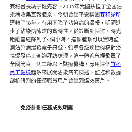
兼秘書長馮子健先容，2004年我國扶植了全國沾
染病收集直報體系，今朝曾經平安穩固
森和診所
運轉了18年，有用下降了沾染病的漏報，明顯進
步了沾染病陳述的實時性。從診斷到陳述，時光
距離曾經降到了4個小時。這個體系可以實時監
測沾染病爆發電子訊號，領導各級疾控機構對疫
情爆發停止查詢拜訪處理。這一體系曾經籠罩了
全國簡直一切二級以上醫療機構，應用這個
竹科
員工健檢
體系來展開沾染病的陳述、監控和數據
剖析研判的任務職員用戶曾經到達35萬戶。
免疫計劃任務成效明顯