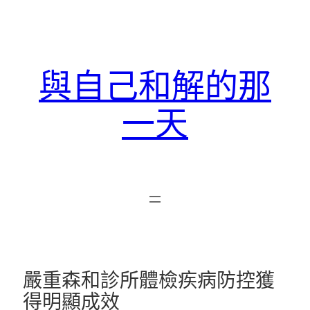
跳
至
主
要
與自己和解的那
內
容
一天
嚴重森和診所體檢疾病防控獲
得明顯成效