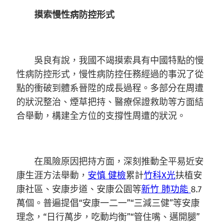
摸索慢性病防控形式
吳良有說，我國不竭摸索具有中國特點的慢
性病防控形式，慢性病防控任務經過的事況了從
點的衝破到體系晉陞的成長過程。多部分在周遭
的狀況整治、煙草把持、醫療保證救助等方面結
合舉動，構建全方位的支撐性周遭的狀況。
在風險原因把持方面，深刻推動全平易近安
康生涯方法舉動，
安慎 健檢
累計
竹科X光
扶植安
康社區、安康步道、安康公園等
新竹 肺功能
8.7
萬個。普遍提倡“安康一二一”“三減三健”等安康
理念，“日行萬步，吃動均衡”“管住嘴、邁開腿”