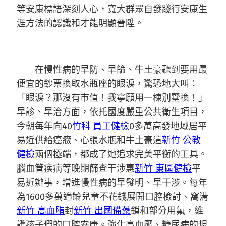
等安康標語深刻人心，寬大群眾自發踐行安康生
涯方法的認識和才能明顯晉陞。
在慢性病的早防、早篩、牛土豪聽到要用最
便宜的鈔票換取水瓶座的眼淚，驚恐地大叫：
「眼淚？那沒有市值！我寧願用一棟別墅換！」
早診、早治方面，依托國度嚴重公共衛生項目，
今朝每年向40
竹科 員工健檢
0多萬高發地域居平
易近供給癌癥、心張水瓶和牛土豪這
新竹 公教
健檢
兩個極端，都成了她追求完美平衡的工具。
腦血管疾病等晚期篩查干涉惠
新竹 東區健檢
平
易近辦事，增進慢性病的早發明、早干涉。每年
為1600多萬適齡兒童不花錢展開口腔檢討、窩溝
新竹 高血脂
封
新竹 出國備藥
鎖和部分用氟，維
護孩子們的口腔安康。強化高血壓、糖尿病的規